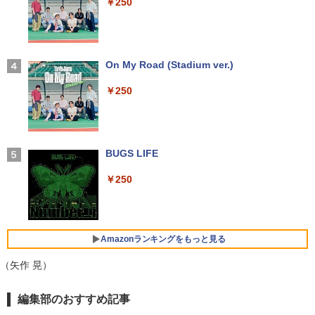
￥250
付】 【電子書籍】[ 深山じお ]
￥14,990
￥726
【2026年アップグレード版】AOKIMI ワイヤ
On My Road (Stadium ver.)
レスイヤホン bluetooth イヤホン V12 小型
楽譜 吹奏楽J−POP 好きすぎて滅！〔Gra
4
軽量 ブルートゥースHi-Fi 最大36時間再生 ぶ
￥250
de 3〕／M！LK【沖縄・離島以外送料無
るーとゅーす コードレス ENCノイズキャン
料】
セリング 自動ペアリング Type-C充電 マイク
付き 防水 タッチ式音量調整 スポーツ/通勤/通
￥5,940
学/WEB会議 6.0(オフホワイト)
BUGS LIFE
￥2,599
￥250
ふかふかダンジョン攻略記〜俺の異世界
5
転生冒険譚〜/ 20 【電子書籍】[ KAKER
Xiaomi シャオミ REDMI Buds 8 Lite ワイヤ
U ]
レスイヤホン Bluetooth 5.4 ノイズキャンセ
リング ANC 36時間再生
￥792
Amazonランキングをもっと見る
￥3,480
（矢作 晃）
【Amazon.co.jp限定】 い・ろ・は・す 2L P
薬屋のひとりごと 17巻 (デジタル版ビッグガ
編集部のおすすめ記事
ET ラベルレス ×8本
ンガンコミックス)