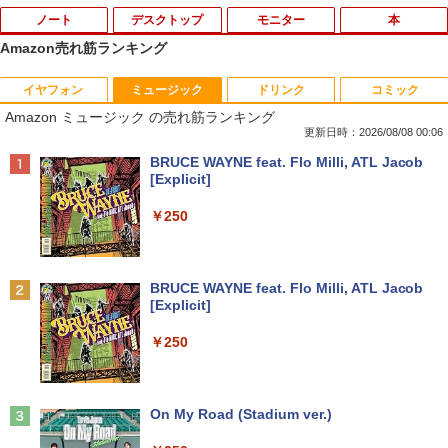
ノート
デスクトップ
モニター
本
Amazon売れ筋ランキング
イヤフォン
ミュージック
ドリンク
コミック
数学 大学入試問題解答集 2026 国公立大
1
Amazon ミュージック の売れ筋ランキング
編
更新日時：2026/08/08 00:06
￥5,665
Anker Soundcore P40i オフホワイト
BRUCE WAYNE feat. Flo Milli, ATL Jacob
[Explicit]
￥7,990
￥250
町人Aは悪役令嬢をどうしても救いた
2
い〜どぶと空と氷の姫君〜 10【電子書
店共通特典イラスト付】 【電子書籍】[
Anker Soundcore P31i ホワイト
BRUCE WAYNE feat. Flo Milli, ATL Jacob
目黒三吉 ]
[Explicit]
￥5,990
￥726
￥250
辺境の貧乏伯爵に嫁ぐことになったので
3
Anker Soundcore Liberty 5 ミッドナイトブ
On My Road (Stadium ver.)
領地改革に励みます〜the letter from Bo
ラック
ule〜 5【電子書店共通特典イラスト