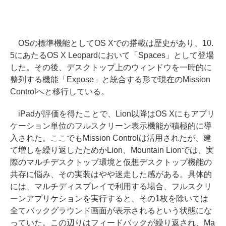
OSの標準機能としてOS Xでの搭載は歴史があり、10.
5にあたるOS X Leopardにおいて「Spaces」として登場
した。その後、デスクトップ上のウィンドウを一時的に
整列する機能「Expose」と統合する形で現在のMission
Controlへと移行している。
iPadが評価を得たことで、Lion以降はOS Xにもアプリ
ケーション単位のフルスクリーン表示機能が積極的に導
入された。ここでもMission Controlは活用されたが、建
て増しを繰り返したためかLion、Mountain Lionでは、実
際のマルチデスクトップ環境と仮想デスクトップ機能の
共存に悩み、その実装はやや迷走した感がある。具体的
には、マルチディスプレイで利用する場合、フルスクリ
ーンアプリケションを実行すると、その1枚を除いては
全てバックグラウンド画面が表示されるという状態にな
っていた。この辺りはフィードバックが繰り返され、Ma