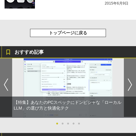
2015年6月9日
トップページに戻る
おすすめ記事
【特集】あなたのPCスペックにドンピシャな「ローカル
LLM」の選び方と快適化テク
●
●
●
●
●