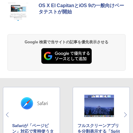
OS X El CapitanとiOS 9の一般向けベー
￥1,112
￥770
タテストが開始
by Amazon 天然水 ラベルレス 500ml ×24本
異世界居酒屋「のぶ」(22) (角川コミックス・
富士山の天然水 バナジウム含有 水 ミネラル
エース)
ウォーター ペットボトル 静岡県産 500ミリリ
Google 検索で当サイトの記事を優先表示させる
ットル (Smart Basic)
￥832
￥1,380
ONE PIECE モノクロ版 115 (ジャンプコミッ
クスDIGITAL)
by Amazon 天然水ラベルレス 2L×9本
￥594
￥1,117
HUNTER×HUNTER モノクロ版 39 (ジャンプ
コミックスDIGITAL)
by Amazon 炭酸水 ラベルレス 500ml ×24本
強炭酸水 ペットボトル 500ミリリットル (Sm
art Basic)
￥572
Safariが「ページピ
フルスクリーンアプリ
￥1,625
ン」対応で常時使うタ
を分割表示する「Split