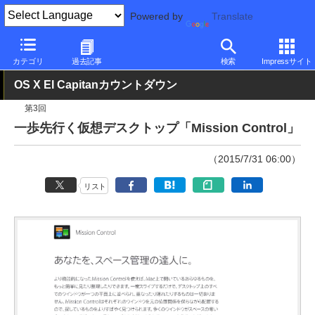
Powered by
Translate
PC Watch
ソフトウェア/アプリ
OS X
その他
カテゴリ
過去記事
検索
Impressサイト
OS X El Capitanカウントダウン
第3回
一歩先行く仮想デスクトップ「Mission Control」
（2015/7/31 06:00）
リスト