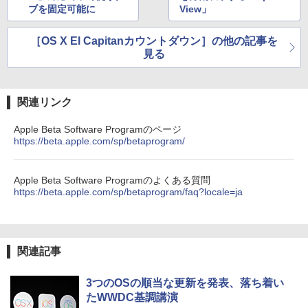
ブを固定可能に
View」
スーパーの裏でヤニ吸うふたり 9巻 (デジタル
版ビッグガンガンコミックス)
コカ・コーラ やかんの麦茶 from 爽健美茶 ラ
［OS X El Capitanカウントダウン］の他の記事を
ベルレス 650mlPET×24本
見る
￥810
￥2,009
関連リンク
Apple Beta Software Programのページ
https://beta.apple.com/sp/betaprogram/
Apple Beta Software Programのよくある質問
https://beta.apple.com/sp/betaprogram/faq?locale=ja
関連記事
3つのOSの順当な更新を発表、落ち着い
たWWDC基調講演