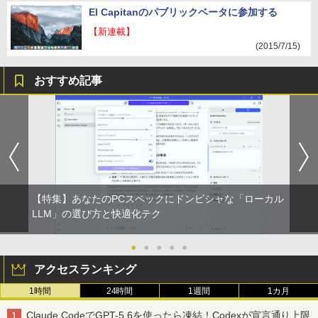
El Capitanのパブリックベータに参加する
【新連載】
(2015/7/15)
おすすめ記事
【特集】あなたのPCスペックにドンピシャな「ローカル
LLM」の選び方と快適化テク
●
●
●
●
●
アクセスランキング
1時間
24時間
1週間
1カ月
Claude CodeでGPT-5.6を使ったら凍結！Codexが宣言通り上限