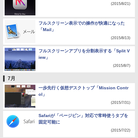
(2015/8/21)
フルスクリーン表示での操作が快適になった
「Mail」
(2015/8/13)
フルスクリーンアプリを分割表示する「Split V
iew」
(2015/8/7)
7月
一歩先行く仮想デスクトップ「Mission Contr
ol」
(2015/7/31)
Safariが「ページピン」対応で常時使うタブを
固定可能に
(2015/7/22)