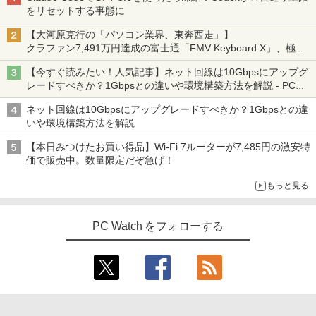
をリセットする事態に
【大河原克行の「パソコン業界、東奔西走」】
クラファン7,491万円達成の富士通「FMV Keyboard X」、極限
の静音化を追求
【今すぐ読みたい！人気記事】ネット回線は10Gbpsにアップグ
レードすべきか？1Gbpsとの違いや環境構築方法を解説 - PC
Watch
ネット回線は10Gbpsにアップグレードすべきか？1Gbpsとの違
いや環境構築方法を解説
【本日みつけたお買い得品】Wi-Fi 7ルーターが7,485円の激安特
価で販売中。数量限定だぞ急げ！
もっと見る
PC Watch をフォローする