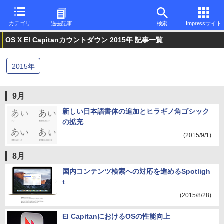
カテゴリ
過去記事
検索
Impressサイト
OS X El Capitanカウントダウン 2015年 記事一覧
2015
年
9月
新しい日本語書体の追加とヒラギノ角ゴシック
の拡充
(2015/9/1)
8月
国内コンテンツ検索への対応を進めるSpotligh
t
(2015/8/28)
El CapitanにおけるOSの性能向上