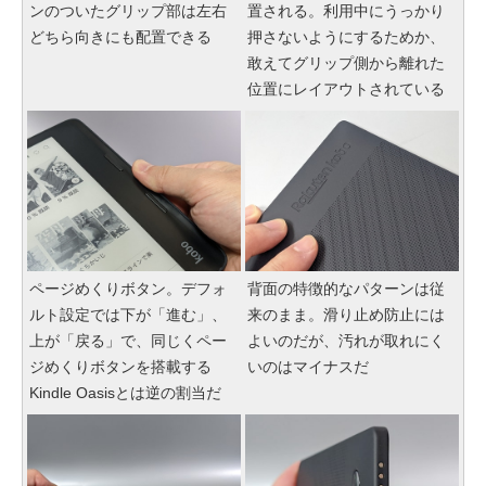
ンのついたグリップ部は左右
置される。利用中にうっかり
どちら向きにも配置できる
押さないようにするためか、
敢えてグリップ側から離れた
位置にレイアウトされている
ページめくりボタン。デフォ
背面の特徴的なパターンは従
ルト設定では下が「進む」、
来のまま。滑り止め防止には
上が「戻る」で、同じくペー
よいのだが、汚れが取れにく
ジめくりボタンを搭載する
いのはマイナスだ
Kindle Oasisとは逆の割当だ