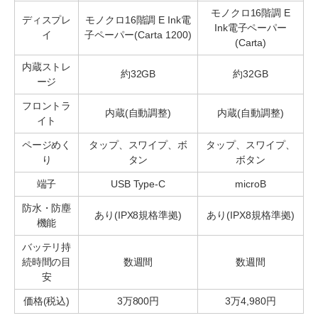
モノクロ16階調 E
ディスプレ
モノクロ16階調 E Ink電
Ink電子ペーパー
イ
子ペーパー(Carta 1200)
(Carta)
内蔵ストレ
約32GB
約32GB
ージ
フロントラ
内蔵(自動調整)
内蔵(自動調整)
イト
ページめく
タップ、スワイプ、ボ
タップ、スワイプ、
り
タン
ボタン
端子
USB Type-C
microB
防水・防塵
あり(IPX8規格準拠)
あり(IPX8規格準拠)
機能
バッテリ持
続時間の目
数週間
数週間
安
価格(税込)
3万800円
3万4,980円