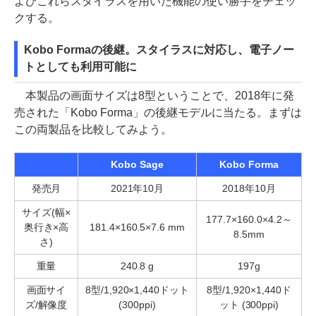
よびこれらスタイラスを用いた機能の使い勝手をチェッ
クする。
Kobo Formaの後継。スタイラスに対応し、電子ノー
トとしても利用可能に
本製品の画面サイズは8型ということで、2018年に発
売された「Kobo Forma」の後継モデルに当たる。まずは
この両製品を比較してみよう。
Kobo Sage
Kobo Forma
発売月
2021年10月
2018年10月
サイズ(幅×
177.7×160.0×4.2～
奥行き×高
181.4×160.5×7.6 mm
8.5mm
さ)
重量
240.8 g
197g
画面サイ
8型/1,920×1,440ドット
8型/1,920×1,440ド
ズ/解像度
(300ppi)
ット (300ppi)