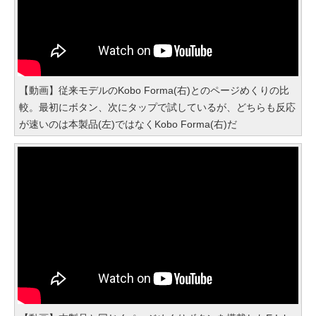
【動画】従来モデルのKobo Forma(右)とのページめくりの比
較。最初にボタン、次にタップで試しているが、どちらも反応
が速いのは本製品(左)ではなくKobo Forma(右)だ