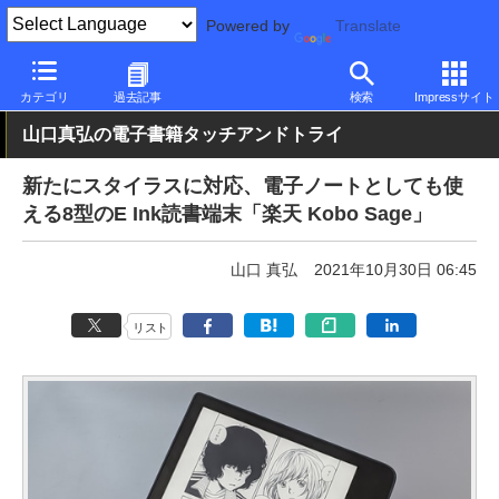
Powered by
Translate
PC Watch
半導体/周辺機器
その他
カテゴリ
過去記事
検索
Impressサイト
山口真弘の電子書籍タッチアンドトライ
新たにスタイラスに対応、電子ノートとしても使
える8型のE Ink読書端末「楽天 Kobo Sage」
山口 真弘
2021年10月30日 06:45
リスト