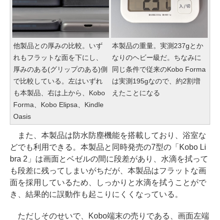
他製品との厚みの比較。いず
本製品の重量。実測237gとか
れもフラットな面を下にし、
なりのヘビー級だ。ちなみに
厚みのある(グリップのある)側
同じ条件で従来のKobo Forma
で比較している。左はいずれ
は実測195gなので、約2割増
も本製品、右は上から、Kobo
えたことになる
Forma、Kobo Elipsa、Kindle
Oasis
また、本製品は防水防塵機能を搭載しており、浴室な
どでも利用できる。本製品と同時発売の7型の「Kobo Li
bra 2」は画面とベゼルの間に段差があり、水滴を拭って
も段差に残ってしまいがちだが、本製品はフラットな画
面を採用しているため、しっかりと水滴を拭うことがで
き、結果的に誤動作も起こりにくくなっている。
ただしそのせいで、Kobo端末の売りである、画面左端