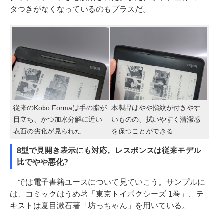
タつきがなくなっているのもプラスだ。
従来のKobo Formaは手の脂が
本製品はやや指紋が付きやす
目立ち、かつ加水分解に近い
いものの、拭いやすく清潔感
表面の劣化が見られた
を保つことができる
8型で見開き表示にも対応。レスポンスは従来モデル
比でやや悪化?
では電子書籍ユースについて見ていこう。サンプルに
は、コミックはうめ著「東京トイボクシーズ 1巻」、テ
キストは夏目漱石著「坊っちゃん」を用いている。