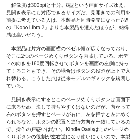
解像度は300ppiと十分。8型という画面サイズゆえ、
見開き表示にも対応できるサイズだ。見開きでの利用を
前提に考えている人は、本製品と同時発売になった7型
の「Kobo Libra 2」よりも本製品を選んだほうが、納得
感は高いだろう。
本製品は片方の画面横のベゼル幅が広くなっており、
そこに2つのページめくりボタンを内蔵している。ボデ
ィの向きを180度回転させてボタンを画面の左側に持っ
てくることもでき、その場合はボタンの役割が上下で入
れ替わる。こうした点は従来モデルのギミックを踏襲し
ている。
見開き表示にするとこのページめくりボタンは画面下
に来るため、決して持ちやすくはないのだが、向かって
右のボタンを押すとページが右に、左を押すと左にめく
られるなど、ボタンの配置と進行方向が一致しているの
で、操作の戸惑いはない。Kindle Oasisはこのページめ
くりボタンの役割が左右逆になり使いにくいので、本製