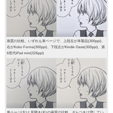
画質の比較。いずれも単ページで、上段左が本製品(300ppi)、
右がKobo Forma(300ppi)、下段左がKindle Oasis(300ppi)、第
6世代iPad mini(326ppi)
単ページ(左)と見開き(右)の画質の比較。ざらつきは増してい