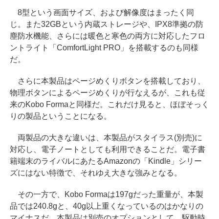
8型という画面サイズ、および解像度はまったく同
じ。また32GBという内蔵ストレージや、IPX8準拠の防
塵防水機能、さらには暖色と寒色の両方に対応したフロ
ントライト「ComfortLight PRO」を搭載するのも同様
だ。
さらに本製品はページめくりボタンを搭載しており、
物理ボタンによるページめくりが行なえるが、これも従
来のKobo Formaと同様だ。これだけ見ると、ほぼそっく
りの製品ということになる。
両製品の大きな違いは、本製品がスタイラス(別売)に
対応し、電子ノートとしても利用できることだ。電子書
籍端末のライバルにあたるAmazonの「Kindle」シリー
ズにはない特徴で、それゆえ大きな強みとなる。
その一方で、Kobo Formaは197gだった重量が、本製
品では240.8gと、40g以上重くなっているのはかなりの
マイナスだ。本製品は別売のオプションとして、駆動時