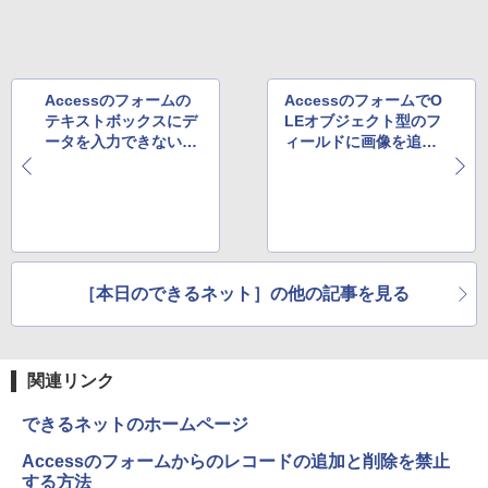
Xiaomi シャオミ REDMI Buds 8 Lite ワイヤ
￥12,936
￥2,009
256GB Wi-Fi対応 USB3.0 一体型PC テ
ーナープレゼント】【メーカー1年保証】
レスイヤホン Bluetooth 5.4 ノイズキャンセ
ンキー付きキーボード＆マウスプレゼン
リング ANC 36時間再生
ト付き 在宅勤務 テレワーク 家庭用 省ス
￥8,999
ペースPC
￥3,480
Accessのフォームの
AccessのフォームでO
￥42,980
テキストボックスにデ
LEオブジェクト型のフ
【新商品特価11699円！8/11 1:59迄】モ
5
ータを入力できない場
ィールドに画像を追加
バイルモニター 15.6インチ ポータブルモ
合の対処方法
する方法
ニター モバイルディスプレイ 1920×108
Acer｜エイサー 超小型 デスクトップパ
0 フルHD IPSパネル 非光沢 HDR スピー
5
ソコン RB102-N18U(Windows 11 Pro/I
カー内蔵 保護カバー付き 軽量 薄型 Type
ntel Processor N150/メモリ 8GB/SSD 2
-C ミニHDMI 在宅 テレワーク simplus
56GB) RB102-N18U
シンプラス SP-MBM156 【送料無料】
￥52,800
￥11,699
［本日のできるネット］の他の記事を見る
関連リンク
できるネットのホームページ
Accessのフォームからのレコードの追加と削除を禁止
する方法