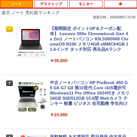
ノート
デスクトップ
モニター
本
楽天 ノート 売れ筋ランキング
更新日時：2026/08/07 23:00
【期間限定 ポイントUP＆クーポン配
1
布】 Lenovo 500e Chromebook Gen 4
s 2in1 ノートパソコン 83L5S00000 Chr
omeOS N100 メモリ4GB eMMC64GB 1
1.6インチ タッチ対応 再生品Aランク
￥36,800
中古ノートパソコン HP ProBook 450 G
2
5 G6 G7 G8 第10世代 Core i3/i5選択可
Windows11 Pro Office 2024付き メモリ
16GB SSD512GB 15.6型 Webカメラ テ
ンキー 軽量 ビジネス 在宅勤務 学生向け
￥24,980
送料無料 あす楽対応 即日発送 中古良品