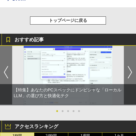
トップページに戻る
おすすめ記事
【特集】あなたのPCスペックにドンピシャな「ローカル
LLM」の選び方と快適化テク
●
●
●
●
●
アクセスランキング
1時間
24時間
1週間
1カ月