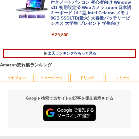
付きノートパソコン 初心者向け Window
s11 初期設定済 Webカメラ zoom 日本語
キーボード 14.1型 Intel Celeron メモリ
8GB SSD1TB(最大) 大容量バッテリービ
ジネス 大学生 プレゼント 学生向け
￥29,800
楽天ランキングをもっと見る
Amazon売れ筋ランキング
イヤフォン
ミュージック
ドリンク
コミック
【今だけ】全品ポイント10倍 お買い物マ
R090-DELL E2220H 21.5インチ 液晶モ
アンダーニンジャ（18） 【電子書籍】[
1
1
1
ラソン★8/4～8/11★中古パソコン デス
ニタ 1点 フルHD(1920x1080) DisplayP
花沢健吾 ]
クトップPC FUJITSU ESPRIMO Q558/B
ort/VGA 応答速度:5ms ★送料無料★
Core i5 9500T メモリ8GB 中古SSD 2.5
【中古動作品】
￥792
Google 検索で当サイトの記事を優先表示させる
Anker Soundcore P40i ブラック
BRUCE WAYNE feat. Flo Milli, ATL Jacob
【Amazon.co.jp限定】 い・ろ・は・す 2L P
薬屋のひとりごと 17巻 (デジタル版ビッグガ
インチ256GB Windows11 Pro 64bit
[Explicit]
ET ラベルレス ×8本
ンガンコミックス)
【送料無料】【1年保証】
￥3,650
￥7,990
￥250
￥1,112
￥770
￥22,800
杖と剣のウィストリア（16） 【電子書
2
籍】[ 大森藤ノ ]
中古モニター | 液晶ディスプレイ | I-O D
2
ATA | LCD-AH241EDB-B-B | 23.8型ワイ