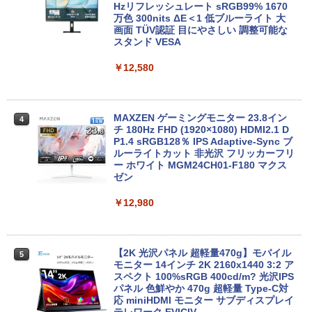
【エントリーでポイント100％還元のチ
Hzリフレッシュレート sRGB99% 1670
3
ノートパソコン Surface Pro 5 高性能第
ャンス】GMKtec ミニpc G3S【Intel N9
万色 300nits ΔE＜1 低ブルーライト 大
3
7世代Core i5-7300U WEBカメラ内蔵 Wi
5 DDR4 8GB 256GB/512GB SSD】 4コ
画面 TÜV認証 目にやさしい 調整可能な
ndows 11 Pro MS 0ffice 2024選択可 1
ア 4スレッド mini pc Windows11 Pro
スタンド VESA
2.3型 2K液晶(2560x1440) Wi-Fi Mini-D
最大3.4GHz WIFI5 BT5.0 小型 M.2 2242
P Bluetooth SurfaceConnect USB3.0
ミニパソコン 2画面 超静音 超軽量 高性
￥12,580
能 みにpc nucbox 省エネ 小型 コンパク
ト
￥24,890
￥51,505
MAXZEN ゲーミングモニター 23.8イン
4
チ 180Hz FHD (1920×1080) HDMI2.1 D
MS Office 2024 H&B 搭載｜中古ノート
P1.4 sRGB128％ IPS Adaptive-Sync ブ
4
パソコン Windows11 Office付｜Dynab
ルーライトカット 非光沢 フリッカーフリ
ook B55M Core i5 第8世代 8265U メモ
【中古】HP Pro Mini 400 G9 Core i5-12
ー ホワイト MGM24CH01-F180 マクス
4
リ 8GB SSD 256GB 15.6型 WEBカメラ
500T メモリ16GB SSD256GB Windows
ゼン
テンキー HDMI 無線 Wi-Fi 整備済み 新品
11Pro 省スペース 小型 デスクトップPC
無線マウス セキュリティソフト 無料プレ
￥12,980
ゼント
￥49,500
￥29,800
【2K 光沢パネル 超軽量470g】モバイル
5
【展示品・代引不可】 富士通 FUJITSU
モニター 14インチ 2K 2160x1440 3:2 ア
5
デスクトップPC FMV Desktop Fシリー
スペクト 100%sRGB 400cd/m? 光沢IPS
MS Office 2024 H&B 搭載｜14型 WEB
ズ F55-K1 23.8型/ Core i5-1235U/ メモ
パネル 色鮮やか 470g 超軽量 Type-C対
5
カメラ 指紋認証 搭載モデル｜中古 ノー
リ 16GB/ SSD 512GB/ Windows 11/ 20
応 miniHDMI モニター サブディスプレイ