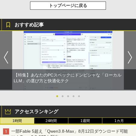
トップページに戻る
おすすめ記事
【特集】あなたのPCスペックにドンピシャな「ローカル
LLM」の選び方と快適化テク
●
●
●
●
●
アクセスランキング
1時間
24時間
1週間
1カ月
一部Fable 5超え「Qwen3.8-Max」8月12日ダウンロード可能