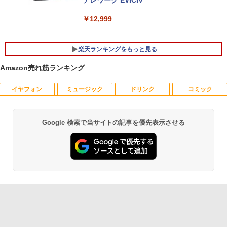
トパソコン Windows11 Office 付き｜D
24 Office付き/ 2025年1月モデル
テレワーク EVICIV
ell Latitude 5400｜Core i5 第8世代 以
降 1.60GHz 4コア 8スレッド メモリ 8G
￥149,800
￥12,999
B SSD 256GB｜中古パソコン 中古ノー
トパソコン 中古PC
楽天ランキングをもっと見る
￥29,800
Amazon売れ筋ランキング
イヤフォン
ミュージック
ドリンク
コミック
【送料無料】感動する地図帖 世界って面
1
白い!となる100テーマ／イアン・ライト
／Infographic．ly／片山美佳子
Google 検索で当サイトの記事を優先表示させる
Anker Soundcore P40i オフホワイト
BRUCE WAYNE feat. Flo Milli, ATL Jacob
【Amazon.co.jp限定】 い・ろ・は・す 2L P
薬屋のひとりごと 17巻 (デジタル版ビッグガ
￥2,420
[Explicit]
ET ラベルレス ×8本
ンガンコミックス)
￥7,990
￥250
￥1,112
￥770
誤謬論入門[本/雑誌] 優れた議論の実践ガ
2
イド / T・エドワード・デイマー/著 小西
卓三/監訳 今村真由子/訳
Anker Soundcore P31i ブラック
BRUCE WAYNE feat. Flo Milli, ATL Jacob
by Amazon 天然水 ラベルレス 500ml ×24本
異世界居酒屋「のぶ」(22) (角川コミックス・
[Explicit]
富士山の天然水 バナジウム含有 水 ミネラル
エース)
￥3,520
ウォーター ペットボトル 静岡県産 500ミリリ
￥5,990
ットル (Smart Basic)
￥250
￥832