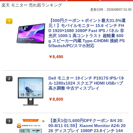
楽天 モニター 売れ筋ランキング
更新日時：2026/08/07 01:00
中古ノートパソコン 新生活セット 2026
【訳あり品】中古パソコン | NEC | Mate
【500円クーポン＋ポイント最大31.5%還
1
1
1
Windows11搭載 Office付き 15.6型 大手
MKM34B-1 | Windows11 | デスクトップ
元！】モバイルモニター 15.6 インチ FH
メーカー 第6〜8世代 Core i3/i5 メモリ8
| 一年保証 | 第7世代 | Core i5 7500 3.4
D 1920×1080 1080P Fast IPS パネル 非
GB SSD最大1TB 高速SSD搭載 初期設定
(〜最大3.8)GHz | MEM:8GB | SSD:256G
光沢 1000:1 高コントラスト 超軽量 600
済み テレワーク応援 在宅勤務 学生向け
B | DVD-ROM | 無線LAN:あり | Win11Pr
g スピーカー内蔵 Type-C/HDMI 接続 PS
FU25-repc ノートPC 中古パソコン
o64bit
5/Switch/PC/スマホ対応
￥13,900
￥10,000
￥8,490
＼8月限定エントリーでP10倍／【中古】
【マラソンセール期間中ポイント5倍】中
Dell モニター 19インチ P1917S IPSパネ
2
2
2
ノートパソコン windows11 office付き
古デスクトップパソコン 第8世代 Core i5
ル 1280x1024 スクエア HDMI USBハブ
Lenovo レノボ ThinkPad L390 20NSS2
Windows11 高速SSD128GB メモリ8GB
高さ調整 中古ディスプレイ
5A00 Core i5 8世代 メモリー8GB 高速S
Type-C DisplayPort Lenovo ThinkStat
SD256GB 整備済み品 pc win11 os 中古
ion P330 初期設定済 すぐ使える 90日保
￥8,800
パソコン すぐ使える オフィス付きPC 送
証 送料無料
料無料
￥12,980
￥22,770
【楽天1位!1,600円OFFクーポン 8/4 20:
3
00-8/11 01:59】Xiaomi Monitor A24i 20
26 ディスプレイ 1080P 23.8インチ 144