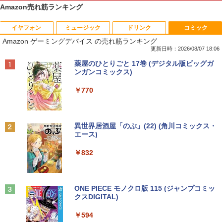
Amazon売れ筋ランキング
イヤフォン
ミュージック
ドリンク
コミック
Amazon(アマゾン) タブレットPC New F
PHILIPS/フィリップス 241V8/11 / 23.8型
なぜ、あの人のがんは消えたのか？
1
1
1
Amazon ゲーミングデバイス の売れ筋ランキング
ire Max 11(2023年発売) グレー B0B2SD
ワイド 液晶ディスプレイ FullHD/HDMI
8BVX ［11型 /Wi-Fiモデル /ストレージ：
ケーブル標準添付【中古/送料無料】※沖
更新日時：2026/08/07 18:06
￥3,828
64GB］ B0B2SD8BVX [振込不可]
縄、離島を除く
Anker Soundcore P40i ブラック
BRUCE WAYNE feat. Flo Milli, ATL Jacob
【Amazon.co.jp限定】 い・ろ・は・す 2L P
薬屋のひとりごと 17巻 (デジタル版ビッグガ
[Explicit]
ET ラベルレス ×8本
ンガンコミックス)
￥19,980
￥5,500
￥7,990
￥250
￥1,112
￥770
トランスフォーマーFANBOOK 2026
2
【新古品】2026年福袋 ノートパソコン
【良い】送料無料 TF: PHILIPS / フィ
2
2
Windows11 ノートPC 14インチノート
リップス 23.8型 ワイド HDMI 24インチ
￥2,500
Anker Soundcore P31i ブラック
BRUCE WAYNE feat. Flo Milli, ATL Jacob
by Amazon 天然水 ラベルレス 500ml ×24本
異世界居酒屋「のぶ」(22) (角川コミックス・
パソコン 4GB 64GB パソコンOffice搭載
液晶モニター 243V7Q フルHD(1920x10
[Explicit]
富士山の天然水 バナジウム含有 水 ミネラル
エース)
薄型ノートPC インテルCeleron 第11世
80) スピーカー搭載 動作良品 中古
ウォーター ペットボトル 静岡県産 500ミリリ
￥5,990
代 日本語キーボードデュアル USB3.0 WI
【3ケ月保証】
ットル (Smart Basic)
￥250
￥832
FI Bluetooth テレワーク応援 初心者向
け
￥6,480
￥1,380
機動警察パトレイバーシバシゲオ×ぴあ
3
￥21,800
（ぴあMOOK）
Anker Soundcore Liberty 5 ミッドナイトブ
On My Road (Stadium ver.)
ONE PIECE モノクロ版 115 (ジャンプコミッ
ラック
クスDIGITAL)
by Amazon 天然水ラベルレス 2L×9本
￥1,925
モバイルモニター 15.6インチ InnoView
3
￥250
モバイルディスプレイ 自立型 1920*1080
￥14,990
￥594
￥1,117
【1500円OFFクーポン】【訳アリ】【W
FHD ポータブルモニター IPS液晶パネル
3