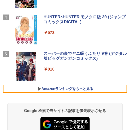
EBカメラ＋フルHD】ノートパソコン 中
薄型 軽量 持ち運び 壁掛けに対応 Switc
古パソコン 13.3インチ SSD256GB メモ
h/PS3/PS4/PS5/Xbox One/PC/スマホ/U
リ8GB Core i5-1135G7 第11世代 Micro
SBType-C/標準HDMI対応【選べる種
高校野球神奈川グラフ（2026） 第108回
4
soft Office付き Windows11 東芝 dyna
類】タッチ/ケース付き/4Kタイプ
【2026年アップグレード版】AOKIMI ワイヤ
On My Road (Stadium ver.)
HUNTER×HUNTER モノクロ版 39 (ジャンプ
全国高校野球選手権神奈川大会 [ 神奈川
book G83 中古 PC パソコン ノートPC S
レスイヤホン bluetooth イヤホン V12 小型
コミックスDIGITAL)
新聞社 ]
by Amazon 炭酸水 ラベルレス 500ml ×24本
SD1TB メモリ16GB 軽量 薄型 ダイナブ
軽量 ブルートゥースHi-Fi 最大36時間再生 ぶ
強炭酸水 ペットボトル 500ミリリットル (Sm
￥8,980
￥250
ック
るーとゅーす コードレス ENCノイズキャン
art Basic)
￥572
￥2,200
セリング 自動ペアリング Type-C充電 マイク
付き 防水 タッチ式音量調整 スポーツ/通勤/通
￥29,800
￥1,625
学/WEB会議(ホワイト)
11.6インモバイルモニターIPS小型ディス
4
プレイ 1366x768 防眩光 薄型 軽量USB
BUGS LIFE
スーパーの裏でヤニ吸うふたり 9巻 (デジタル
魔女と傭兵（9） 【電子書籍】[ 宮木真人
5
￥1,964
Type-C HDMIサブモニター スピーカー内
版ビッグガンガンコミックス)
]
コカ・コーラ やかんの麦茶 from 爽健美茶 ラ
ノートパソコン 14インチ 新品 Windows
蔵Rasp PI5 /PC/Macなど対応ポータブル
ベルレス 650mlPET×24本
4
￥250
11 Pro Office搭載 日本語キーボード メ
ディスプレイ (ブラック, 11.6)
￥810
￥792
モリ 8GB SSD 128GB 256GB 512GB 1
Xiaomi シャオミ REDMI Buds 8 Lite ワイヤ
￥2,009
TB Webカメラ WiFi Bluetooth 選べる
レスイヤホン Bluetooth 5.4 ノイズキャンセ
￥9,280
カラー 14型 薄型 軽量 初心者 学習向け P
リング ANC 36時間再生
C ピンク シルバー 最短当日出荷
Amazonランキングをもっと見る
￥3,480
￥29,800
【お買い物マラソ開催中！P最大31.5%還
5
元】5年保証/Type-C/100Hz 24インチ モ
ニター USB-C IPSパネル スピーカー内蔵
Google 検索で当サイトの記事を優先表示させる
HDR10 Adaptive Sync VESA対応 チル
超軽量 フルHD｜富士通 U939｜中古ノー
ト調整可 オフィス用PCモニター フレー
5
トパソコン Windows11 office付き｜Co
ムレス Type-C/HDMIポート 高画質 FHD
re i5 第8世代｜メモリ 8GB SSD 256GB
フルHD 液晶モニター Minifire MF24X3C