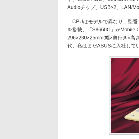
Audioチップ、USB×2、LAN
CPUはモデルで異なり、型番「S8670
を搭載、「S8660C」がMobile
296×230×25mm(幅×奥行き×高
代、私はまだASUSに入社して