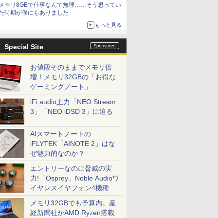
メモリ8GBで仕事なんて無理……そう思ってい
た時期が僕にもありました
もっと見る
Special Site
お値段そのままでメモリ倍
増！メモリ32GBの「お得な
ゲーミングノート」
iFi audio主力「NEO Stream
3」「NEO iDSD 3」に迫る
AIスマートノートの
iFLYTEK「AINOTE 2」はな
ぜ魅力的なのか？
エントリーなのに脅威の実
力!「Osprey」Noble Audioワ
イヤレスイヤフォン4機種を
一気に聴く
メモリ32GBでも予算内。産
経新聞社がAMD Ryzen搭載