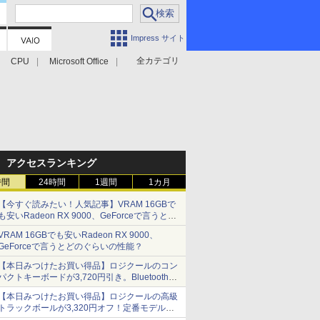
Impress サイト
全カテゴリ
CPU
Microsoft Office
アクセスランキング
時間
24時間
1週間
1カ月
【今すぐ読みたい！人気記事】VRAM 16GBで
も安いRadeon RX 9000、GeForceで言うとど
のぐらいの性能？ - PC Watch
VRAM 16GBでも安いRadeon RX 9000、
GeForceで言うとどのぐらいの性能？
【本日みつけたお買い得品】ロジクールのコン
パクトキーボードが3,720円引き。Bluetoothで3
台接続対応
【本日みつけたお買い得品】ロジクールの高級
トラックボールが3,320円オフ！定番モデルも
5,280円に割引中