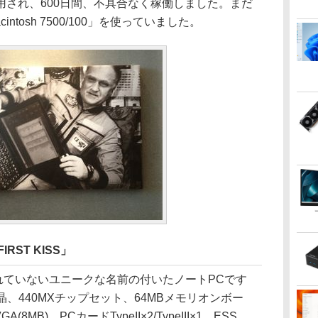
され、600日間、不具合なく稼働しました。まだ
intosh 7500/100」を使っていました。
RST KISS」
れていないユニークな名前の付いたノートPCです
液晶、440MXチップセット、64MBメモリオンボー
GA(8MB)、PCカードTypeII×2/TypeIII×1、ESS