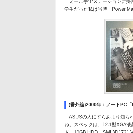
ミール宇宙ステーションに採用
学生だった私は当時「Power Mac
(番外編)2000年：ノートPC「FI
ASUSの人にすらあまり知ら
ね。スペックは、12.1型XGA
ド、10GB HDD、SMI 3D1721 V