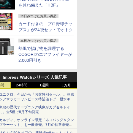
を兼ね備えた「HBF」
本日みつけたお買い得品
カード付きの「プロ野球チッ
プス」が24袋セットでオトク
本日みつけたお買い得品
熱風で揚げ物を調理する
COSORIのエアフライヤーが
2,000円引き
Impress Watchシリーズ 人気記事
時間
24時間
1週間
1カ月
ユニクロ、今日から「お盆特別セール」。涼感
シアサッカーワンピース待望値下げ、撥水ギア
ショーツは1990円に
東映の歴代オープニング映像がカプセルトイ
に。全5種で8月下旬発売
カルディ、オンライン限定「ネコバッグ＆タン
ブラーセット」を一般販売。7月の抽選販売の
当選無効分
はやぶさ50％オフの「新幹線eチケット（トク