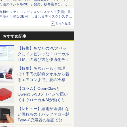
だ値スペシャル28）」発売。秋冬乗車分、えき
ねっと限定
令和のファミコンディスクシステム？安価に書
き換え可能なGB用「しましまディスクシステ
ム」
もっと見る
おすすめ記事
【特集】あなたのPCスペッ
クにドンピシャな「ローカル
LLM」の選び方と快適化テク
【特集】あぢぃ～もう無理
ぽ！千円の闘魂タオルから着
るエアコンまで、夏の冷感グ
ッズ一挙紹介
【コラム】OpenClawと
Qwen3.5-9Bプリインで届い
てすぐローカルAIが動くミニ
PC「SER9 Pro」
【レビュー】給電が途切れな
い優れもの！バッファロー製
Type-C充電器の検証で分か
ったこと