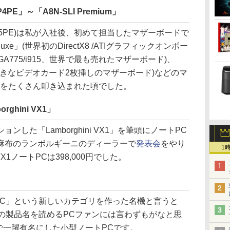
4PE」～「A8N-SLI Premium」
tel 845PE)は私が入社後、初めて担当したマザーボードで
uxe」(世界初のDirectX8 /ATIグラフィックオンボー
GA775/i915、世界で最も売れたマザーボード)、
(私の大好きなビデオカード2枚挿しのマザーボード)などのマ
識をたくさん叩き込まれた頃でした。
rghini VX1」
た「Lamborghini VX1」を筆頭にノートPC
麻布のランボルギーニのディーラーで
発表会
をやり
1
 VX1ノートPCは398,000円でした。
PC」という新しいカテゴリを作った名機と言うと
。この製品名を読めるPCファンには言わずもがなと思
で一躍有名にした小型ノートPCです。