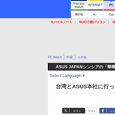
モバイルノート
NUC/小型パソコン
M
SSD
キーボード
マウス
PC Watch
市場
その他
ASUS JAPANシンシアの「華
Select Language
▼
台湾とASUS本社に行っ
ポスト
リスト
シ