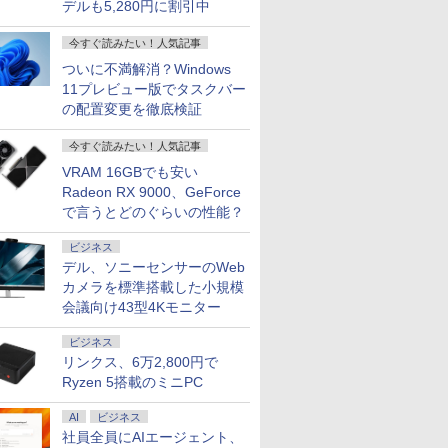
デルも5,280円に割引中
今すぐ読みたい！人気記事
ついに不満解消？Windows
11プレビュー版でタスクバー
の配置変更を徹底検証
今すぐ読みたい！人気記事
VRAM 16GBでも安い
Radeon RX 9000、GeForce
で言うとどのぐらいの性能？
ビジネス
デル、ソニーセンサーのWeb
カメラを標準搭載した小規模
会議向け43型4Kモニター
ビジネス
リンクス、6万2,800円で
Ryzen 5搭載のミニPC
AI
ビジネス
社員全員にAIエージェント、