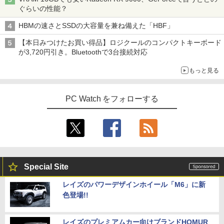
2.9GHz ミニパソコン M.2 2242 SATA WI
宅勤務 UPERFECT
実写映画『ブルーロック』公式PHOTO
4
ぐらいの性能？
FI6 Bluetooth5.2 4K 2画面出力 デスク
BOOK （講談社 MOOK） [ 講談社 ]
トップPC NucBox みにpc 省エネ オフィ
￥8,999
HBMの速さとSSDの大容量を兼ね備えた「HBF」
ス
￥2,200
【本日みつけたお買い得品】ロジクールのコンパクトキーボード
￥46,248
が3,720円引き。Bluetoothで3台接続対応
Yoothi 互換品 液晶 14.0インチ NEC LAV
4
IE N14 Slim N1455/HA N1455/HAL PC-
もっと見る
細胞の分子生物学 [ 中村 桂子 ]
N1455HAL 対応 FullHD 1920x1080 IPS
5
Office2024付き デスクトップPC デスク
LED LCD 液晶ディスプレイ 修理交換用
4
トップ パソコン ビジネス 第14世代 core
液晶パネル
￥22,000
PC Watch をフォローする
i7 第12世代 corei3 corei5 Windows11
SSD 128GB～2TB メモリ8GB～32GB 2
￥9,800
年保証 安い 激安 オフィス業務 事務作業
デスクワーク 動画視聴 おしゃれ 本体の
み
【期間限定10%OFFクーポン 8/12 10時
5
￥45,700
まで】 ゲーミングモニター 24.5インチ F
HD 240Hz 1ms Fast IPSパネル HDMI2.0
Special Site
×1 DP1.4×1 Adaptive Sync対応 フリッ
カーフリー ブルーライトカット モニター
レイズのパワーデザインホイール「M6」に新
★レノボ / Lenovo ThinkCentre M70q
ディスプレイ MAXZEN MGM25IC04-F2
5
色登場!!
Tiny Gen 5 12TES7DK00 (Windows 11
40
Pro/インテル Core i5 14500T/メモリ:16
GB/SSD:256GB)【デスクトップパソコ
￥12,980
ン】【送料無料】
レイズのプレミアムカー向けブランドHOMUR