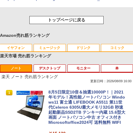
トップページに戻る
Amazon売れ筋ランキング
イヤフォン
ミュージック
ドリンク
コミック
楽天市場 売れ筋ランキング
ノート
デスクトップ
モニター
本
Anker Soundcore P40i オフホワイト
BRUCE WAYNE feat. Flo Milli, ATL Jacob
【Amazon.co.jp限定】 い・ろ・は・す 2L P
薬屋のひとりごと 17巻 (デジタル版ビッグガ
[Explicit]
ET ラベルレス ×8本
ンガンコミックス)
楽天 ノート 売れ筋ランキング
￥7,990
更新日時：2026/08/09 16:00
￥250
￥1,112
￥770
8月5日限定10倍＆抽選10000P！｜2021
1
年モデル！高性能ノートパソコン Windo
ws11 富士通 LIFEBOOK A5511 第11世
Anker Soundcore P31i ブラック
BRUCE WAYNE feat. Flo Milli, ATL Jacob
by Amazon 天然水 ラベルレス 500ml ×24本
異世界居酒屋「のぶ」(22) (角川コミックス・
代Celeron 6305U最大メモリ32GB 秒速
[Explicit]
富士山の天然水 バナジウム含有 水 ミネラル
エース)
起動新品SSD2TB テンキー内蔵 15.6型大
ウォーター ペットボトル 静岡県産 500ミリリ
画面 ノートパソコン中古 オフィス付き
￥5,990
ットル (Smart Basic)
Microsoftoffice2024可 送料無料 WIFI
￥250
￥832
￥1,380