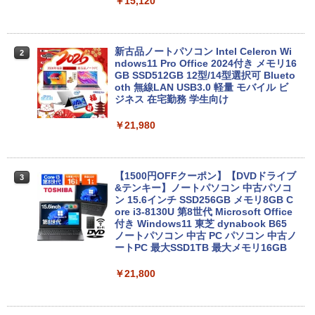
￥15,120
Anker Soundcore Liberty 5 ミッドナイトブ
見知らぬ糸
ONE PIECE モノクロ版 115 (ジャンプコミッ
ラック
クスDIGITAL)
by Amazon 天然水ラベルレス 2L×9本
新古品ノートパソコン Intel Celeron Wi
￥250
2
ndows11 Pro Office 2024付き メモリ16
￥14,990
￥594
￥1,117
GB SSD512GB 12型/14型選択可 Blueto
oth 無線LAN USB3.0 軽量 モバイル ビ
ジネス 在宅勤務 学生向け
【2026年アップグレード版】AOKIMI ワイヤ
On My Road (Stadium ver.)
HUNTER×HUNTER モノクロ版 39 (ジャンプ
￥21,980
レスイヤホン bluetooth イヤホン V12 小型
コミックスDIGITAL)
by Amazon 炭酸水 ラベルレス 500ml ×24本
軽量 ブルートゥースHi-Fi 最大36時間再生 ぶ
強炭酸水 ペットボトル 500ミリリットル (Sm
￥250
るーとゅーす コードレス ENCノイズキャン
art Basic)
￥572
セリング 自動ペアリング Type-C充電 マイク
付き 防水 タッチ式音量調整 スポーツ/通勤/通
【1500円OFFクーポン】【DVDドライブ
￥1,625
3
学/WEB会議(ホワイト)
&テンキー】ノートパソコン 中古パソコ
ン 15.6インチ SSD256GB メモリ8GB C
On My Road (Stadium ver.)
スーパーの裏でヤニ吸うふたり 9巻 (デジタル
ore i3-8130U 第8世代 Microsoft Office
￥1,964
版ビッグガンガンコミックス)
コカ・コーラ やかんの麦茶 from 爽健美茶 ラ
付き Windows11 東芝 dynabook B65
ベルレス 650mlPET×24本
￥250
ノートパソコン 中古 PC パソコン 中古ノ
￥810
ートPC 最大SSD1TB 最大メモリ16GB
Xiaomi シャオミ REDMI Buds 8 Lite ワイヤ
￥2,009
レスイヤホン Bluetooth 5.4 ノイズキャンセ
￥21,800
リング ANC 36時間再生
￥3,480