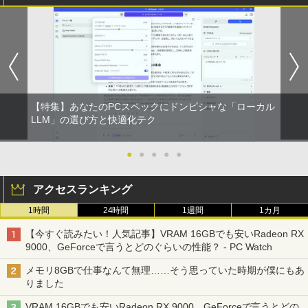
R309-Apple Mac mini A1347 1点 MacO
【中古良品】【安心保証】Princeton 21.
YOGAポーズの教科書 [ 綿本彰 ]
1
1
1
S Catalina 10.15.7/CPU Core i5-4260U/
5型ワイドカラー液晶ディスプレイ PTF
メモリ 4GB/SATA 500GB intel HD Grap
WDE-22W / PTFBDE-22W ブラック/ ホ
￥2,090
hics 5000 1536MB グラフィックス搭載
ワイト色 スピーカー搭載 プリンストン
★送料無料【中古動作品】
￥4,050
￥6,480
【特集】あなたのPCスペックにドンピシャな「ローカル
ザ・ファブル 全巻セット(1-22巻セット)
LLM」の選び方と快適化テク
2
（ヤンマガKCスペシャル） [ 南勝久 ]
アースドリームス 厳選おまかせモニター
2
中古パソコン | NEC | Mate MRL36L-5 |
21.5型〜27型ワイド 【HDMI対応 / FULL
2
Windows11 | デスクトップ | 一年保証 |
HD解像度】 大手メーカー液晶 (Dell/HP/
●
●
●
●
●
￥19,118
第9世代 | Core i3 9100 3.6(〜最大4.2)G
NEC等) テレワーク デュアルモニター S
Hz | MEM:8GB | SSD:256GB(新品) | DV
witch PS4 PS5対応 【整備済み中古品】
アクセスランキング
Dマルチ | Win11Pro64bit
￥6,470
1時間
24時間
1週間
1カ月
￥15,000
現代ギリシア語辞典第3版 [ 川原拓雄 ]
3
【今すぐ読みたい！人気記事】VRAM 16GBでも安いRadeon RX
￥19,800
9000、GeForceで言うとどのぐらいの性能？ - PC Watch
【選べる2色 コスパ抜群】モバイルモニ
3
【エントリーでポイント100％還元のチ
ター 15.6インチ フルHD 100%sRGB 非
3
メモリ8GBで仕事なんて無理……そう思っていた時期が僕にもあ
ャンス】GMKtec G5S ミニpc 【Intel N
光沢IPS パネル Type-C対応 miniHDMI V
りました
5095 DDR5 8GB 128GB SSD】mini pc
ESA対応 650g/889g 2色から選択可能 モ
Windows11 Pro 超軽量 4コア/4スレッド
ニター サブディスプレイ テレワーク 在
VRAM 16GBでも安いRadeon RX 9000、GeForceで言うとどの