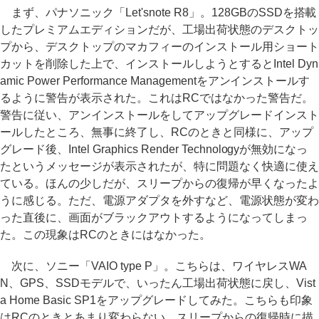
まず、パナソニック「Let'snote R8」。128GBのSSDを搭載
したプレミアムエディションだが、工場出荷状態のデスクトッ
プから、デスクトップのマカフィーのインストール用ショート
カットを削除した上で、インストールしようとするとIntel Dyn
amic Power Performance Managementをアンインストールす
るように警告が表示された。これはRCではなかった警告だ。
警告に従い、アンインストールをしてアップグレードインスト
ールしたところ、無事に終了し、RCのときと同様に、アップ
グレード後、Intel Graphics Render Technologyが無効になっ
たというメッセージが表示されたが、特に問題なく快適に使え
ている。ほんの少しだが、スリープからの復帰が早くなったよ
うに感じる。ただ、電源アダプタを外すなど、電源状態が変わ
った直後に、画面がブラックアウトするようになってしまっ
た。この現象はRCのときにはなかった。
次に、ソニー「VAIO type P」。こちらは、ワイヤレスWA
N、GPS、SSDモデルで、いったん工場出荷状態に戻し、Vist
a Home Basic SP1をアップグレードしてみた。こちらも印象
はRCのときとあまり変わらない。スリープからの復帰時に描