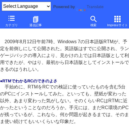
Powered by
Translate
■
山田祥平のWindows 7カウントダウン
■
カテゴリ
過去記事
検索
Impressサイト
Vista環境でもWindows 7にアップグレードできるとは限らない
2009年8月12日午前7時、Windows 7の日本語版RTMが、予
定を前倒しにして公開された。英語版はすでに公開され、ラン
ゲージパックの導入により、見かけの上では日本語版として利
用できたが、やはり、最初から日本語版としてインストールで
きるのはうれしい。
●RTMでわかるRCのできのよさ
手始めに、RTMをRCでの検証に使っていたものを含む5台
のPCにインストールしてみた。といっても、壁紙が変わった
以外、あまり変わった気がしない。そのくらいRCはRTMに近
かったということなのだろうか。手元には、まだRC環境のPC
が残っているが、これなら、何か問題が起きるまでは、そのま
ま使い続けてもいいくらいな印象だ。