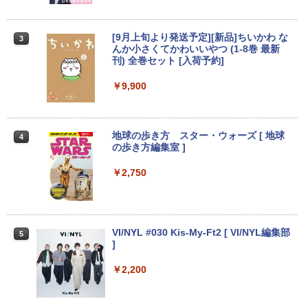
ン Windows11 Office付 13.5型｜Core i
マウスセット 中古 安心保証 初期設定不
￥19,620
5 第8世代 メモリ 8GB SSD 256GB｜WE
要 液晶モニター ディスプレイ
Bカメラ 無線 Wi-Fi 顔認証 USB-C 純正
[9月上旬より発送予定][新品]ちいかわ な
3
キーボード付属 サーフェス サーフェイス
￥16,800
んか小さくてかわいいやつ (1-8巻 最新
ノートパソコン
刊) 全巻セット [入荷予約]
フィリップス（ディスプレイ） 221S9A/
3
11 [21.5型液晶ディスプレイ/1920×1080/
￥39,800
HDMI、D-Sub/スピーカー：あり/5年間
￥9,900
【中古】NEC◆デスクトップパソコン L
フル保証]
3
AVIE Desk All-in-one DA370/FAW [ファ
インホワイト]//【パソコン】
￥9,880
【★最大100%ポイント】【新生活応援・
3
地球の歩き方 スター・ウォーズ [ 地球
4
2026】【Office 2024 H&B】【WEBカメ
￥17,160
の歩き方編集室 ]
ラ×テンキー】富士通 LIFEBOOK A5510/
Core i5-10210U/メモリ: 8GB/16GB/32G
【IPSパネル/フレームレス】 液晶モニタ
￥2,750
4
B/SSD:256GB/512GB/1TB/Wi-fi/Blueto
ー 27インチ PS5 対応 フルHD スピーカ
oth/15.6型/HDMI/USB3.2/パソコン 中古
【Windows11】 【超小型】 DELL Opti
ー 内蔵 VESA 対応 リフレッシュレート 1
4
PC 中古ノートパソコン Windows11
Plex 3060 Micro マイクロ MFF 第8世代
00Hz HDMI RGB JAPANNEXT JN-IPS27
Core i5 8400T/1.70GHz 8GB SSD256G
1FHD 27型 JNIPS271FHD ジャパンネク
￥36,800
B M.2 NVMe Windows11 64bit WPSOff
スト モニター ディスプレイ 液晶 液晶デ
VI/NYL #030 Kis-My-Ft2 [ VI/NYL編集部
5
ice 無線LAN 中古パソコン デスクトップ
ィスプレイ PS3 PS4 Switch
]
パソコン PC 【中古】
￥19,800
￥2,200
中古ノートパソコン Lenovo ThinkPad
￥22,500
4
T14 第10世代 Core i5 Windows11 Pro
Office 2024付き メモリ16GB SSD512G