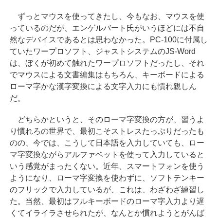
ずっとマウスを使ってきたし、今もなお、マウスを使
っているのだが、エンゲルバート氏がいうほどには不自
然なデバイスであるとは思わなかった。PC-100に付属し
ていたワープロソフト、ジャストシステムのJS-Word
は、ぼくが初めて触れたワープロソフトだったし、それ
でマウスによる文書編集はもちろん、キーボードによる
ローマ字かな漢字変換による文字入力にも慣れ親しん
だ。
どちらかというと、そのローマ字変換の方が、習うよ
り慣れろの世界で、最初こそストレスたっぷりだったも
のの、今では、こうして日本語を入力していても、ロー
マ字変換ながらアルファベットを使って入力していると
いう感覚がまったくない。近年、スマートフォンを使う
ようになり、ローマ字変換を使わずに、ソフトテンキー
のフリックで入力しているが、これは、わざわざ練習し
た。当然、最初はフルキーボードのローマ字入力より遅
くてイライラさせられたが、なんとか慣れようとがんば