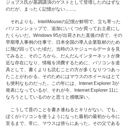
ジョブス氏が基調講演のゲストとして登壇したのはずな
のだが、まったく記憶がない……。
それよりも、InteliMouseの記憶が鮮明で、立ち寄った
パソコンショップで、追加にいくつか買ってお土産にし
たくらいだ。Windows 95が出荷された直後の頃で、その
早期導入事例の仕事で、日本全国の導入企業取材のため
に飛び回っていた頃だ。当時のスケジュールデータを見
てみると、そのころから、だんだんインターネットが身
近な存在になり、情報を消費するために、パソコンを道
具として、書くよりも読むことの方が多くなりつつあっ
たことがわかる。そのためにはマウスのホイールはとて
も便利なものだった。この年には、Intenet Explorer 3が
発表になっているが、それが今、Internet Explorer 11に
なろうとしているのかと思うと感慨深い。
こうして昔のことを書き連ねるとキリがない。でも、
ぼくがパソコンを使うようになった最初の最初から今に
至るまで、常に、マウスは傍らにあった。その父である