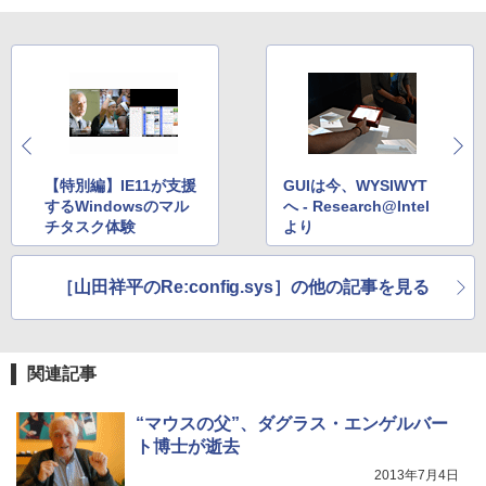
￥250
￥14,990
￥832
￥1,117
【2026年アップグレード版】AOKIMI ワイヤ
見知らぬ糸
HUNTER×HUNTER モノクロ版 39 (ジャンプ
レスイヤホン bluetooth イヤホン V12 小型
コミックスDIGITAL)
【Amazon.co.jp限定】 伊藤園 磨かれて、澄
軽量 ブルートゥースHi-Fi 最大36時間再生 ぶ
みきった日本の水 2L 8本 ラベルレス [ ケース
￥250
るーとゅーす コードレス ENCノイズキャン
] [ 水 ] [ ペットボトル ] [ 箱買い ] [ ストック
￥572
セリング 自動ペアリング Type-C充電 マイク
] [ 水分補給 ]
【特別編】IE11が支援
GUIは今、WYSIWYT
付き 防水 タッチ式音量調整 スポーツ/通勤/通
するWindowsのマル
へ - Research@Intel
学/WEB会議(ホワイト)
￥998
チタスク体験
より
On My Road (Stadium ver.)
スーパーの裏でヤニ吸うふたり 9巻 (デジタル
￥1,964
版ビッグガンガンコミックス)
by Amazon 炭酸水 ラベルレス 500ml ×24本
￥250
［山田祥平のRe:config.sys］の他の記事を見る
強炭酸水 ペットボトル 500ミリリットル (Sm
￥810
Xiaomi シャオミ REDMI Buds 8 Lite ワイヤ
art Basic)
レスイヤホン Bluetooth 5.4 ノイズキャンセ
リング ANC 36時間再生
￥1,625
関連記事
￥3,480
“マウスの父”、ダグラス・エンゲルバー
ト博士が逝去
2013年7月4日