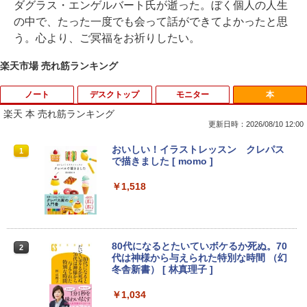
ダグラス・エンゲルバート氏が逝った。ぼく個人の人生
の中で、たった一度でも会って話ができてよかったと思
う。心より、ご冥福をお祈りしたい。
楽天市場 売れ筋ランキング
ノート
デスクトップ
モニター
本
楽天 本 売れ筋ランキング
更新日時：2026/08/10 12:00
超得5,000円OFF&P10倍｜高性能Core i5
中古パソコン 一体型 富士通 ESPRIMO F
【エントリーで最大全額ポイント還元｜
おいしい！イラストレッスン クレパス
1
1
1
1
第10世代｜新生活応援 豪華特典付き｜最
H52/S FMVF52SW Windows10 Celeron
8/11まで】 PHILIPS｜フィリップス USB
で描きました [ momo ]
大180日保証｜中古ノートパソコン Wind
1005M 1.90GHz メモリ4GB 1TB 21.5イ
-C接続 PCモニター ブラック 24E1N130
ows11 office付き ｜中古ノートパソコン
ンチ Office付き DVD Webカメラ 無線L
0A/11 [23.8型 /フルHD(1920×1080) /ワ
￥1,518
15.6 テンキー付き｜中古ノートパソコン
AN 3ヶ月保証 wd2685 中古
イド /100Hz]
第10世代｜ノートパソコン｜PC｜中古パ
ソコン｜パソコン｜中古PC
￥15,800
￥19,620
￥39,800
80代になるとたいていボケるか死ぬ。70
2
代は神様から与えられた特別な時間 （幻
冬舎新書） [ 林真理子 ]
【★最大100%ポイント】おまかせ 中古
Philips｜フィリップス 液晶ディスプレ
2
2
パソコン Windows XP Core i5 メモリ 4
イ(23.8型/IPS/FullHD 1920×1080/100H
MS Office 2024 H&B 搭載｜Microsoft S
GB HDD 500GB DVDドライブ搭載 リフ
z/1ms)(ブラック) 24E1N1300A/11
￥1,034
2
urface Book 2 中古｜中古ノートパソコ
レッシュPC デスクトップ キーボード＆