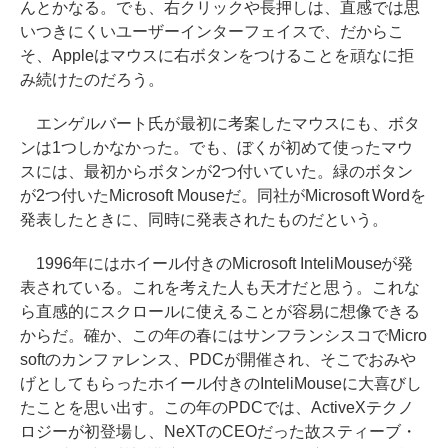
んとかなる。でも、右クリックや長押しは、直感では思
いつきにくいユーザーインターフェイスで、だからこ
そ、Appleはマウスに右ボタンをつけることを頑なに拒
み続けたのだろう。
エンゲルバート氏が最初に考案したマウスにも、ボタ
ンは1つしかなかった。でも、ぼくが初めて使ったマウ
スには、最初からボタンが2つ付いていた。緑のボタン
が2つ付いたMicrosoft Mouseだ。同社がMicrosoft Wordを
発表したときに、同時に発表されたものだという。
1996年にはホイール付きのMicrosoft InteliMouseが発
表されている。これを考えた人も天才だと思う。これな
ら直感的にスクロールに使えることが容易に想像できる
からだ。確か、この年の春にはサンフランシスコでMicro
softのカンファレンス、PDCが開催され、そこでおみや
げとしてもらったホイール付きのInteliMouseに大喜びし
たことを思い出す。この年のPDCでは、ActiveXテクノ
ロジーが初登場し、NeXTのCEOだった故スティーブ・