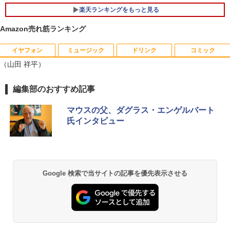
B/1TB選択可 14型 軽量 モバイル ビジネ
ゲーミングモニター 24.5インチ 200Hz /
5
楽天ランキングをもっと見る
ス 在宅勤務 学生向け
中古パソコン 一体型 富士通 ESPRIMO
165Hz / 144Hz モニター 1ms pcモニタ
5
WF1/B1 FMVWB1F1B Windows11 Cele
ー 1920*1080 FHD HDR パソコン モニタ
Amazon売れ筋ランキング
￥34,980
ron 3865U 1.8GHz メモリ8GB 2TB 23.8
ー 非光沢 IPS VESA Freesync スピーカ
インチ Office付き DVD Webカメラ 無線
ー内蔵 cocopar HG-245HCW [1+1年保
LAN Bluetooth 3ヶ月保証 wd2670 中古
証]
イヤフォン
ミュージック
ドリンク
コミック
（山田 祥平）
【6,000円クーポンOFF】 ノートパソコ
￥22,800
￥22,999
5
ン 15.6インチ ノートPC Intel N95 12GB
メモリ 512GB SSD 大容量バッテリー Wi
Anker Soundcore P40i オフホワイト
BRUCE WAYNE feat. Flo Milli, ATL Jacob
by Amazon 天然水 ラベルレス 500ml ×24本
薬屋のひとりごと 17巻 (デジタル版ビッグガ
編集部のおすすめ記事
ndows11 USB3.2 Type-C FHD パソコン
[Explicit]
富士山の天然水 バナジウム含有 水 ミネラル
ンガンコミックス)
静音 office デスクトップ オフィス pc テ
ウォーター ペットボトル 静岡県産 500ミリリ
￥7,990
マウスの父、ダグラス・エンゲルバート
ンキー付 軽量 日本語キーボード BMAX
ットル (Smart Basic)
￥250
￥770
X15pro
氏インタビュー
￥1,380
￥52,900
Anker Soundcore P31i ブラック
BRUCE WAYNE feat. Flo Milli, ATL Jacob
ONE PIECE モノクロ版 115 (ジャンプコミッ
[Explicit]
クスDIGITAL)
【Amazon.co.jp限定】 い・ろ・は・す 2L P
ET ラベルレス ×8本
￥5,990
Google 検索で当サイトの記事を優先表示させる
￥250
￥594
￥1,112
Anker Soundcore Liberty 5 ミッドナイトブ
On My Road (Stadium ver.)
異世界居酒屋「のぶ」(22) (角川コミックス・
ラック
エース)
by Amazon 天然水ラベルレス 2L×9本