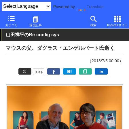
Powered by
Translate
PC Watch
市場
その他
カテゴリ
過去記事
検索
Impressサイト
山田祥平のRe:config.sys
マウスの父、ダグラス・エンゲルバート氏逝く
（2013/7/5 00:00）
リスト