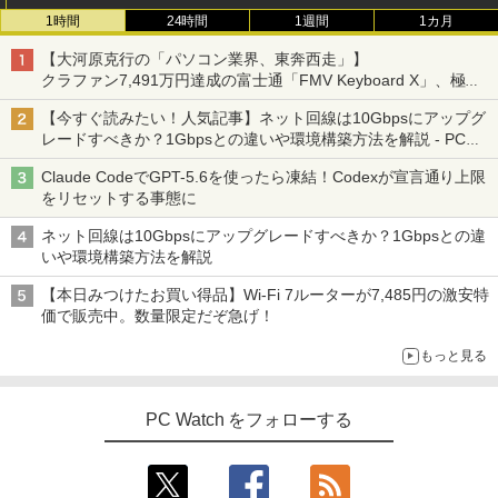
1時間
24時間
1週間
1カ月
【大河原克行の「パソコン業界、東奔西走」】
クラファン7,491万円達成の富士通「FMV Keyboard X」、極限
の静音化を追求
【今すぐ読みたい！人気記事】ネット回線は10Gbpsにアップグ
レードすべきか？1Gbpsとの違いや環境構築方法を解説 - PC
Watch
Claude CodeでGPT-5.6を使ったら凍結！Codexが宣言通り上限
をリセットする事態に
ネット回線は10Gbpsにアップグレードすべきか？1Gbpsとの違
いや環境構築方法を解説
【本日みつけたお買い得品】Wi-Fi 7ルーターが7,485円の激安特
価で販売中。数量限定だぞ急げ！
もっと見る
PC Watch をフォローする