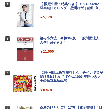
【期間限定破格金額！】新生活 新古品 W
【超特価】厳選大手メーカー 液晶モニタ
【 限定生産・特典つき 】YUZURU2027
2
2
2
in11搭載 パソコンノートパソコンoffice
ー シークレット 22-23型ワイド フルHD
羽生結弦カレンダー壁掛け版 [ 能登 直 ]
付き 初心者向けノートPC 初期設定済 1
（1920x1080） HDMI指定可 ノングレア
5.6型 インテル高速CPU ランダムで発送
EIZO IIYAMA 三菱 富士通 NEC IO-DATA
￥5,170
メモリ4GB～ 高速SSD1TB 最大 フルHD
Dell HP PHILIPS等 液晶ディスプレイ
Webカメラ zoom 軽量薄型 無線 型番更
【中古】
新で在庫処分
￥4,480
￥9,980
給与小六法 令和9年版 [ 一般財団法人
3
人事行政研究所 ]
ASUS エイスース 液晶ディスプレイ Ey
￥11,000
3
【マラソンP5倍/10%オフクーポン】中古
e Care [ 21.45型 / フルHD(1920×1080) /
3
ノートパソコン Dell Latitude 7380 第6
ワイド ] ブラック VP227HF
世代 Core i5 メモリ8GB SSD128GB 12.
5インチフルHD Windows11 Pro カメラ
￥10,980
Bluetooth Wi-Fi 送料無料 保証付き
【3千円以上送料無料】タッチペンで音が
4
聞ける!はじめてずかん1000 英語つき／
￥13,800
小学館辞典編集部
【1,000円クーポン＋ポイント最大31.5%
4
￥5,478
還元！】ゲーミングモニター 23.8インチ
フルHD(1920×1080) IPS 144Hz 103%sR
往復送料込！パソコンレンタルハイスペ
GB 1500:1コントラスト比 300cd 高色精
4
ックモデルCore i7/16G/SSD/カメラ付き
度 低ブルーライト フリッカーフリー Ad
（4週間延長）【Office2024セット】イ
ative Sync対応HDMI1.4×2 DP1.2×1 3年
薬屋のひとりごと 17巻 【電子書籍】[ 日
5