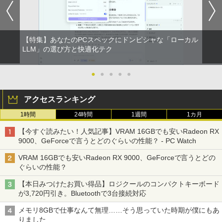
【特集】あなたのPCスペックにドンピシャな「ローカル
LLM」の選び方と快適化テク
●
●
●
●
●
アクセスランキング
1時間
24時間
1週間
1カ月
【今すぐ読みたい！人気記事】VRAM 16GBでも安いRadeon RX
9000、GeForceで言うとどのぐらいの性能？ - PC Watch
VRAM 16GBでも安いRadeon RX 9000、GeForceで言うとどの
ぐらいの性能？
【本日みつけたお買い得品】ロジクールのコンパクトキーボード
が3,720円引き。Bluetoothで3台接続対応
メモリ8GBで仕事なんて無理……そう思っていた時期が僕にもあ
りました