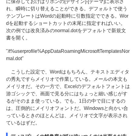
に保存しておけばリボンの[デザイン]-[テーマ]に表示さ
れ、瞬時に切り替えることができる。デフォルトで使う
テンプレートはWordの起動時に引数指定でできる。Wor
dを起動するショートカットの末尾に指定すればいい。
次の例では改良済みのnormal.dotをデフォルトで新規文
書を開く。
"/t%userprofile%AppDataRoamingMicrosoftTemplatesNor
mal.dot"
こうした設定で、Wordはもちろん、テキストエディタ
の秀丸ですらメイリオで作業している。メールの本文も
メイリオだ。その一方で、Excelのデフォルトフォントは
游ゴシックで、画面で見る分にはちょっと細い感じがす
るがそのまま使っている。でも、1日の中で目にするの
は、圧倒的にメイリオフォントだ。Windowsと向かい合
っているときのほとんどは、メイリオで文字が表示され
ているはずだ。