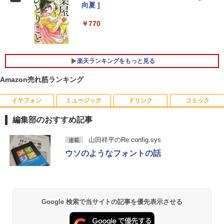
ンストール済※この商品はレンタルで
保証 KTC H24B9S
向夏 ]
す。販売品ではありません。ご了承下さ
い。
￥11,979
￥770
￥14,300
【公式店】 モニター 23.8インチ 144Hz
5
楽天ランキングをもっと見る
FHD pcモニター フリッカーレス FullHD
Panasonic Let's note CF-SZ6/12.1型F
ブルーライトカット ノングレア ディスプ
5
Amazon売れ筋ランキング
HD / 第7世代 Core i3-7100U /中古ノート
レイ HDMI 144hz pcモニター Adaptive-
パソコン win11 office付・整備済み品・
Sync ブラック MAXZEN MJM24IC01 M
メモリ8GB / 高速SSD搭載 / Webカメラ /
JM24IC02-F144 マクスゼン マクスゼン
イヤフォン
ミュージック
ドリンク
コミック
HDMI・VGA / WiFi / 超軽量モバイルノー
レビューCP1000
ト ・初期設定不要
編集部のおすすめ記事
￥13,280
￥14,800
Anker Soundcore P40i オフホワイト
BRUCE WAYNE feat. Flo Milli, ATL Jacob
by Amazon 天然水 ラベルレス 500ml ×24本
薬屋のひとりごと 17巻 (デジタル版ビッグガ
山田祥平のRe:config.sys
連載
[Explicit]
富士山の天然水 バナジウム含有 水 ミネラル
ンガンコミックス)
ウソのようなフォントの話
ウォーター ペットボトル 静岡県産 500ミリリ
￥7,990
ットル (Smart Basic)
￥250
￥770
￥1,380
Anker Soundcore P31i ブラック
BRUCE WAYNE feat. Flo Milli, ATL Jacob
異世界居酒屋「のぶ」(22) (角川コミックス・
Google 検索で当サイトの記事を優先表示させる
[Explicit]
エース)
【Amazon.co.jp限定】 い・ろ・は・す 2L P
ET ラベルレス ×8本
￥5,990