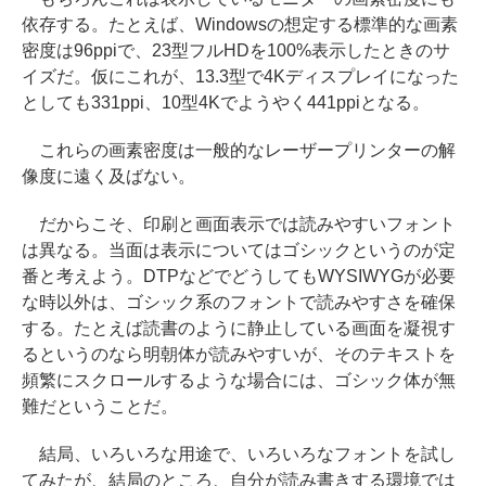
依存する。たとえば、Windowsの想定する標準的な画素
密度は96ppiで、23型フルHDを100%表示したときのサ
イズだ。仮にこれが、13.3型で4Kディスプレイになった
としても331ppi、10型4Kでようやく441ppiとなる。
これらの画素密度は一般的なレーザープリンターの解
像度に遠く及ばない。
だからこそ、印刷と画面表示では読みやすいフォント
は異なる。当面は表示についてはゴシックというのが定
番と考えよう。DTPなどでどうしてもWYSIWYGが必要
な時以外は、ゴシック系のフォントで読みやすさを確保
する。たとえば読書のように静止している画面を凝視す
るというのなら明朝体が読みやすいが、そのテキストを
頻繁にスクロールするような場合には、ゴシック体が無
難だということだ。
結局、いろいろな用途で、いろいろなフォントを試し
てみたが、結局のところ、自分が読み書きする環境では