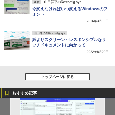
山田祥平のRe:config.sys
連載
￥3,480
今変えなければいつ変えるWindowsのフ
ォント
2016年3月18日
山田祥平のRe:config.sys
紙よりスクリーン～レスポンシブルなリ
ッチドキュメントに向かって
2022年8月20日
トップページに戻る
おすすめ記事