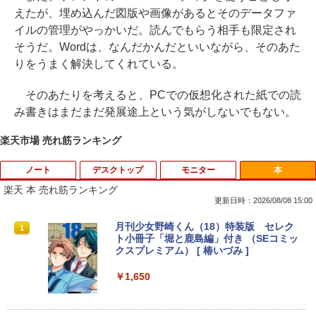
えたが、埋め込んだ図版や画像があるとそのデータファ
イルの管理がやっかいだ。読んでもらう相手も限定され
そうだ。Wordは、なんだかんだといいながら、そのあた
りをうまく解決してくれている。
そのあたりを考えると、PCでの仮想化された紙での読
み書きはまだまだ発展途上という気がしないでもない。
楽天市場 売れ筋ランキング
ノート
デスクトップ
モニター
本
楽天 本 売れ筋ランキング
更新日時：2026/08/08 15:00
■新品■Panasonic Let's note CF-SZ5 C
【中古良品】【安心保証】PHILIPS 223V
月刊少女野崎くん（18）特装版 セレク
1
1
1
F-SZ6 CF-SV1 CF-SV2 CF-SV7 CF-SV8
5L 21.5 インチフル HD 液晶モニター HD
ト小冊子「堀と鹿島編」付き （SEコミッ
CF-SV9 日本語キーボード
MI VGA 入力 角度調整可能
クスプレミアム） [ 椿いづみ ]
￥4,620
￥4,200
￥1,650