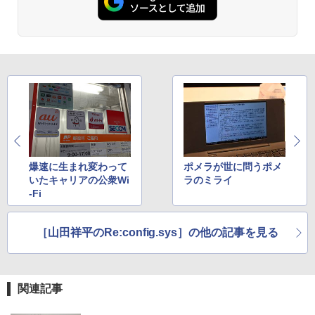
￥250
￥832
￥1,112
Anker Soundcore Liberty 5 ミッドナイトブ
On My Road (Stadium ver.)
ONE PIECE モノクロ版 115 (ジャンプコミッ
ラック
クスDIGITAL)
by Amazon 天然水ラベルレス 2L×9本
￥250
￥14,990
￥594
￥1,117
【2026年アップグレード版】AOKIMI ワイヤ
On My Road (Stadium ver.)
HUNTER×HUNTER モノクロ版 39 (ジャンプ
レスイヤホン bluetooth イヤホン V12 小型
コミックスDIGITAL)
by Amazon 炭酸水 ラベルレス 500ml ×24本
軽量 ブルートゥースHi-Fi 最大36時間再生 ぶ
爆速に生まれ変わって
ポメラが世に問うポメ
強炭酸水 ペットボトル 500ミリリットル (Sm
￥250
るーとゅーす コードレス ENCノイズキャン
art Basic)
いたキャリアの公衆Wi
ラのミライ
￥572
セリング 自動ペアリング Type-C充電 マイク
-Fi
付き 防水 タッチ式音量調整 スポーツ/通勤/通
￥1,625
学/WEB会議(ホワイト)
BUGS LIFE
スーパーの裏でヤニ吸うふたり 9巻 (デジタル
［山田祥平のRe:config.sys］の他の記事を見る
￥1,964
版ビッグガンガンコミックス)
コカ・コーラ やかんの麦茶 from 爽健美茶 ラ
ベルレス 650mlPET×24本
￥250
￥810
Xiaomi シャオミ REDMI Buds 8 Lite ワイヤ
￥2,009
関連記事
レスイヤホン Bluetooth 5.4 ノイズキャンセ
リング ANC 36時間再生