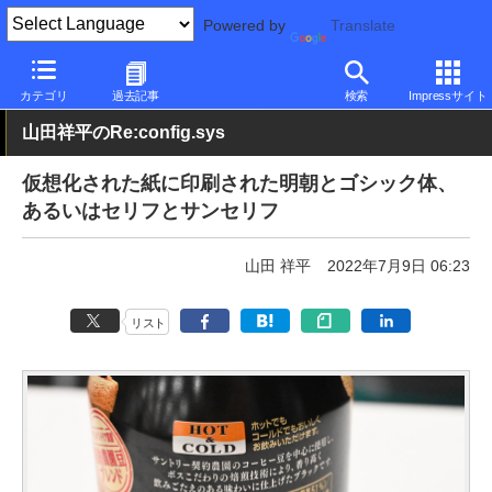
Powered by
Translate
PC Watch
市場
動向
その他
カテゴリ
過去記事
検索
Impressサイト
山田祥平のRe:config.sys
仮想化された紙に印刷された明朝とゴシック体、
あるいはセリフとサンセリフ
山田 祥平
2022年7月9日 06:23
リスト