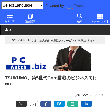
Powered by
Translate
PC Watch
パソコン/タブレット/スマートフォン
NUC/小型パソコ
カテゴリ
過去記事
検索
Impressサイト
.biz
PC Watch .bizでは、法人向けの製品やサービスを取り上げます。
TSUKUMO、第5世代Core搭載のビジネス向け
NUC
（2015/2/17 10:00）
リスト