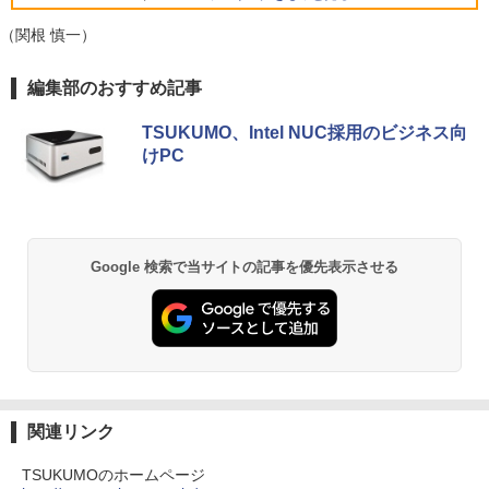
レビュー投稿 5年保証｜MS Office 2024
【期間限定10%OFFクーポン 8/12 10時
5
5
H&B 搭載｜中古ノートパソコン Windo
まで】 ゲーミングモニター 24.5インチ F
￥16,800
（関根 慎一）
ws11 Office付｜テンキー DVD 搭載｜C
HD 240Hz 1ms Fast IPSパネル HDMI2.0
ore i5 第7世代 メモリ 8GB SSD 256GB
×1 DP1.4×1 Adaptive Sync対応 フリッ
BRUCE WAYNE feat. Flo Milli, ATL Jacob
【Amazon.co.jp限定】 い・ろ・は・す 2L P
薬屋のひとりごと 17巻 (デジタル版ビッグガ
｜店長厳選 Lenovo ThinkPad 15.6型 Bl
カーフリー ブルーライトカット モニター
編集部のおすすめ記事
[Explicit]
ET ラベルレス ×8本
ンガンコミックス)
uetooth Wi-Fi 無線｜中古 パソコン 中古
ディスプレイ MAXZEN MGM25IC04-F2
PC Word Excel
40
TSUKUMO、Intel NUC採用のビジネス向
￥250
￥1,112
￥770
けPC
￥29,800
￥12,980
BRUCE WAYNE feat. Flo Milli, ATL Jacob
by Amazon 天然水 ラベルレス 500ml ×24本
異世界居酒屋「のぶ」(22) (角川コミックス・
[Explicit]
富士山の天然水 バナジウム含有 水 ミネラル
エース)
ウォーター ペットボトル 静岡県産 500ミリリ
Google 検索で当サイトの記事を優先表示させる
ットル (Smart Basic)
￥250
￥832
￥1,380
On My Road (Stadium ver.)
ONE PIECE モノクロ版 115 (ジャンプコミッ
クスDIGITAL)
by Amazon 天然水ラベルレス 2L×9本
￥250
￥594
￥1,117
関連リンク
TSUKUMOのホームページ