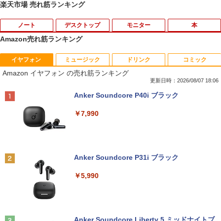
楽天市場 売れ筋ランキング
ノート
デスクトップ
モニター
本
Amazon売れ筋ランキング
イヤフォン
ミュージック
ドリンク
コミック
【中古】Panasonic Let's note SV8 CF-
中古パソコン | Dell | OptiPlex 3040 SFF
【マラソンセール期間中ポイント5倍】中
逆転バリバリバース 1 金のバリバコイン
1
1
1
1
Amazon イヤフォン の売れ筋ランキング
SV8TDLVS【i5-8365U 8G 256G(SSD)
| Windows11 | デスクトップ | 一年保証 |
古モニター 23.8インチ ワイド ノングレ
2枚つき特装版 （コロコロコミックス） [
WiFi 12LCD(1920x1200)】【ECセンタ
第6世代 | Core i5 6500 3.2(～最大3.6)G
ア フルHD PHILIPS 243V7Q ブラック V
掛丸 翔 ]
更新日時：2026/08/07 18:06
ー】保証期間1ヶ月【ランクC】
Hz | MEM:8GB | HDD:500GB | DVDマル
GA DVI HDMI スピーカー搭載 動作確認
Anker Soundcore P40i ブラック
チ | Win11Pro64Bit
済み 送料無料 30日保証
￥1,760
￥22,980
￥7,990
￥9,980
￥6,980
SAKAMOTO DAYS 28 【電子書籍】[ 鈴
2
【マラソンP5倍/10%オフクーポン】中古
木祐斗 ]
2
ノートパソコン Lenovo ThinkPad L570
貴重 英語/中国語/日本語版 WINDOWS X
アースドリームス 厳選おまかせモニター
2
2
Anker Soundcore P31i ブラック
第6世代Core i5 メモリ16GB SSD256GB
P SP3 / WIN7 /WIN10 インストール（購
21.5型〜27型ワイド 【HDMI対応 / FULL
￥572
カメラ DVD Bluetooth 15.6インチWind
入時選択） シルアル RS232C 省スペー
HD解像度】 大手メーカー液晶 (Dell/HP/
￥5,990
ows11 Pro 送料無料 保証付き
ス デスクトップパソコン Core I3 OR I
NEC等) テレワーク デュアルモニター S
5 3.1Gヘルツ以上 2Gメモリー DELL 7
witch PS4 PS5対応 【整備済み中古品】
90/7010 250Gハード DVD 【中古】
￥26,800
￥6,470
薬屋のひとりごと 17巻 【電子書籍】[ 日
3
￥17,600
向夏 ]
Anker Soundcore Liberty 5 ミッドナイトブ