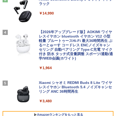
ラック
【1500円OFFクーポン】【訳アリ】【W
￥770
3
EBカメラ＋フルHD】ノートパソコン 中
中古 モニター 23インチ iiyama XU2390
3
￥14,990
古パソコン 13.3インチ SSD256GB メモ
【★最大100%ポイント】HP ProDesk 6
HS-B3 スリムベゼル AH-IPSパネル 解像
3
リ8GB Core i5-1135G7 第11世代 Micro
00 G2 SFF/第6世代 Core i7/メモリ:4GB/
度1920x1080 応答速度5ms コントラス
soft Office付き Windows11 東芝 dyna
8GB/16GB/SSD:128GB/256GB/512GB/
ト比1000:1 入力端子 DVI D-Sub HDMI
book G83 中古 PC パソコン ノートPC S
1TB/DVD/DP/VGA/Wifi/2画面出力/Offic
中古ディスプレイ PCモニター PCディス
＼話題の編み図が大集合！／【★作品
4
SD1TB メモリ16GB 軽量 薄型 ダイナブ
e/中古 デスクトップ デスクトップPC/Wi
プレイ 液晶ディスプレイ 液晶モニター r
【2026年アップグレード版】AOKIMI ワイヤ
集】アイアムオリーブ増刊号 NO.1 ハマ
ック
ndows11
ankC
レスイヤホン bluetooth イヤホン V12 小型
ナカ
軽量 ブルートゥースHi-Fi 最大36時間再生 ぶ
るーとゅーす コードレス ENCノイズキャン
￥29,800
￥22,800
￥8,550
￥950
セリング 自動ペアリング Type-C充電 マイク
付き 防水 タッチ式音量調整 スポーツ/通勤/通
学/WEB会議(ホワイト)
ノートパソコン 新品 Office付き 初心者
□■※ 【USB端子多数搭載!】 HP デスク
モバイルモニター 15.6インチ InnoView
魔女と傭兵（9） 【電子書籍】[ 宮木真人
4
4
4
5
￥1,964
向け 初期設定済 Win11 Pro 日本語キー
トップPC ProDesk 600 G6 SFF Corei5-
モバイルディスプレイ 自立型 1920*1080
]
ボード テレワーク応援 Celeron N3350
10500/メモリ8GB/SSD256GB/DVDマル
FHD ポータブルモニター IPS液晶パネル
メモリー:8GB 高速SSD:512GB最大 lapt
チ/Win11 動作確認 【中古】送料無料
薄型 軽量 持ち運び 壁掛けに対応 Switc
￥792
op 14型液晶 Webカメラ USB 3.0 miniH
h/PS3/PS4/PS5/Xbox One/PC/スマホ/U
Xiaomi シャオミ REDMI Buds 8 Lite ワイヤ
DMI 無線機能 Bluetooth 超軽量大容量バ
SBType-C/標準HDMI対応【選べる種
レスイヤホン Bluetooth 5.4 ノイズキャンセ
￥30,000
ッテリー ノートPC在宅勤務14Q8H
類】タッチ/ケース付き/4Kタイプ
リング ANC 36時間再生
￥29,800
￥8,980
￥3,480
DELL OptiPlex 3060 Micro【Core i5-84
5
00T/8GB(DDR4)/500GB/Win11-64bit】
中古/送料無料 ※沖縄、離島を除く
Amazonランキングをもっと見る