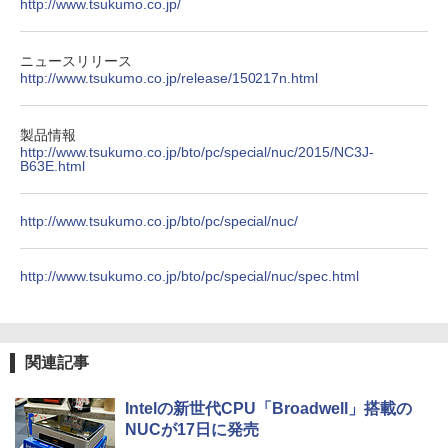
http://www.tsukumo.co.jp/
On My Road (Stadium ver.)
HUNTER×HUNTER モノクロ版 39 (ジャンプ
コミックスDIGITAL)
by Amazon 炭酸水 ラベルレス 500ml ×24本
強炭酸水 ペットボトル 500ミリリットル (Sm
￥250
art Basic)
￥572
ニュースリリース
http://www.tsukumo.co.jp/release/150217n.html
￥1,625
BUGS LIFE
スーパーの裏でヤニ吸うふたり 9巻 (デジタル
製品情報
版ビッグガンガンコミックス)
http://www.tsukumo.co.jp/bto/pc/special/nuc/2015/NC3J-
コカ・コーラ やかんの麦茶 from 爽健美茶 ラ
B63E.html
ベルレス 650mlPET×24本
￥250
￥810
￥2,009
http://www.tsukumo.co.jp/bto/pc/special/nuc/
http://www.tsukumo.co.jp/bto/pc/special/nuc/spec.html
関連記事
Intelの新世代CPU「Broadwell」搭載の
NUCが17日に発売