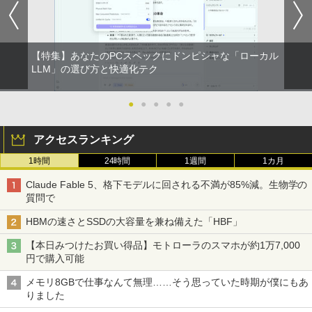
【特集】あなたのPCスペックにドンピシャな「ローカル
LLM」の選び方と快適化テク
●
●
●
●
●
アクセスランキング
1時間
24時間
1週間
1カ月
Claude Fable 5、格下モデルに回される不満が85%減。生物学の
質問で
HBMの速さとSSDの大容量を兼ね備えた「HBF」
【本日みつけたお買い得品】モトローラのスマホが約1万7,000
円で購入可能
メモリ8GBで仕事なんて無理……そう思っていた時期が僕にもあ
りました