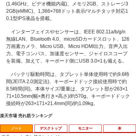
(1.46GHz、ビデオ機能内蔵)、メモリ2GB、ストレージ3
2GB(eMMC)、1,366×768ドット表示/マルチタッチ対応1
0.1型IPS液晶を搭載。
インターフェイスやセンサーは、IEEE 802.11a/b/g/n
無線LAN、Bluetooth 4.0、microSDカードスロット、126
万画素カメラ、Micro USB、Micro HDMI出力、音声入出
力、電子コンパス、加速度センサー、ジャイロスコープ
を装備。加えて、キーボード側にUSB 3.0×1も備える。
バッテリ駆動時間は、タブレット単体使用時で約9.6時
間(JEITA 2.0測定法)、キーボードドック接続使用時で約
8.5時間(同)。本体サイズ/重量は、タブレット部が263×1
71×10.5mm(幅×奥行き×高さ)/約570g。キーボードドック
接続時が263×171×21.4mm(同)/約1.09kg。
楽天市場 売れ筋ランキング
ノート
デスクトップ
モニター
本