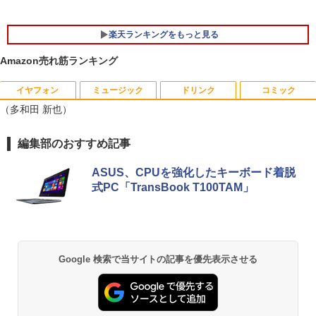
楽天ランキングをもっと見る
Amazon売れ筋ランキング
イヤフォン
ミュージック
ドリンク
コミック
【マラソン限定30%OFF】中古 DELL O
DELL デル E2417H LED液晶モニター 2
ちいかわ なんか小さくてかわいいやつ 全
1
1
1
（多和田 新也）
ptiPlex 3060 Micro D10U Core i5 8400
3.8インチワイド ブラック 1920×1080
巻(1-8)セット 全巻新品 蔦屋書店
T 第8世代CPU メモリ8GB SSD256GB
（フルHD） 16:9 IPSパネル LEDバック
Windows11Home 1年保証 レビュー特
ライト付 非光沢 ノングレア 液晶ディス
￥9,900
Anker Soundcore P40i オフホワイト
BRUCE WAYNE feat. Flo Milli, ATL Jacob
【Amazon.co.jp限定】 い・ろ・は・す 2L P
薬屋のひとりごと 17巻 (デジタル版ビッグガ
編集部のおすすめ記事
典：WPS Office Bランク パソコン デス
プレイ ディスプレイポート VGA【中
[Explicit]
ET ラベルレス ×8本
ンガンコミックス)
クトップパソコン デル 中古パソコン 中
古】
￥5,990
古デスクトップパソコン PC
ASUS、CPUを強化したキーボード着脱
￥250
￥1,001
￥770
￥5,300
式PC「TransBook T100TAM」
￥24,800
自分の思いを言葉にする こどもアウトプ
2
ット図鑑 [ 樺沢 紫苑 ]
Anker Soundcore P31i ブラック
BRUCE WAYNE feat. Flo Milli, ATL Jacob
by Amazon 天然水 ラベルレス 500ml ×24本
異世界居酒屋「のぶ」(22) (角川コミックス・
送料無料！！【あきばお〜】モバイル モ
￥1,650
2
[Explicit]
富士山の天然水 バナジウム含有 水 ミネラル
エース)
【★最大100%ポイント】HP EliteDesk
ニター 車載 オンダッシュ 7インチ IPS ポ
2
ウォーター ペットボトル 静岡県産 500ミリリ
￥4,990
600/800 G2 SFF 第6世代 Corei7-6700
ータブル ディスプレイ HDMI【smtb-u】
Google 検索で当サイトの記事を優先表示させる
ットル (Smart Basic)
￥250
￥832
メモリ8GB 高速新品 SSD256GB+HDD5
00GB Windows11 DVDマルチドライブ
￥6,000
￥1,380
正規版Office付き Windows10 変更可 V
学研特別支援教材 WAVES ウェーヴス
3
GA DisplayPort HDMI 2画面同時出力可
『見る力』を育てるビジョン・アセスメ