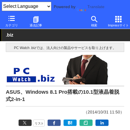
Powered by
Translate
PC Watch
パソコン/タブレット/スマートフォン
2in1
ASUS
カテゴリ
過去記事
検索
Impressサイト
.biz
PC Watch .bizでは、法人向けの製品やサービスを取り上げます。
ASUS、Windows 8.1 Pro搭載の10.1型液晶着脱
式2-in-1
（2014/10/31 11:50）
リスト