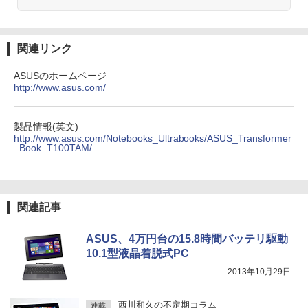
能 中古パソコン デスクトップ
Anker Soundcore Liberty 5 ミッドナイトブ
On My Road (Stadium ver.)
HUNTER×HUNTER モノクロ版 39 (ジャンプ
ント 株式会社 Gakken検査 テスト 数字
ラック
コミックスDIGITAL)
by Amazon 天然水ラベルレス 2L×9本
形 書く 練習問題 ドリル トレーニング 学
【送料無料】TF: EIZO FlexScan EV245
3
￥35,999
研
￥250
0 2019年製 超狭額ベゼル 23.8型ワイ
￥14,990
￥572
￥1,117
ド フルHD（1920x1080）IPSパネル ノ
関連リンク
￥19,800
ングレア(非光沢)【3ケ月保証】
ASUSのホームページ
Dell OptiPlex 7040 SFF 第6世代 Core i
￥7,980
3
http://www.asus.com/
7 メモリ16GB SSD 512GB Office付き H
【2026年アップグレード版】AOKIMI ワイヤ
On My Road (Stadium ver.)
スーパーの裏でヤニ吸うふたり 9巻 (デジタル
DMI Windows11 デスクトップPC 中古
レスイヤホン bluetooth イヤホン V12 小型
版ビッグガンガンコミックス)
by Amazon 炭酸水 ラベルレス 500ml ×24本
大人の科学マガジン あたらしい鳩時計
4
パソコン
軽量 ブルートゥースHi-Fi 最大36時間再生 ぶ
強炭酸水 ペットボトル 500ミリリットル (Sm
[ 大人の科学マガジン編集部 ]
￥250
るーとゅーす コードレス ENCノイズキャン
art Basic)
￥810
製品情報(英文)
モバイルモニター 15.6インチ モバイルデ
4
セリング 自動ペアリング Type-C充電 マイク
￥35,800
http://www.asus.com/Notebooks_Ultrabooks/ASUS_Transformer
￥10,780
ィスプレイ 1920*1080 ポータブルモニタ
付き 防水 タッチ式音量調整 スポーツ/通勤/通
_Book_T100TAM/
￥1,625
ー IPS液晶パネル ブルーカット 自立スタ
学/WEB会議(ホワイト)
ンド VESA スピーカ内蔵 USBType-C ミ
ニHDMI Sw-itch/PS3/PS4/PS5/Xbox/PC
BUGS LIFE
ONE PIECE モノクロ版 115 (ジャンプコミッ
￥1,964
【期間限定P15倍+最大10%OFFクーポ
クスDIGITAL)
コカ・コーラ やかんの麦茶 from 爽健美茶 ラ
4
ン】 【3年保証】DELL デル OPTIPLEX
兵庫県政問題 運動篇 声をあげる市民 [
￥8,489
ベルレス 650mlPET×24本
￥250
5
関連記事
3090 MICRO SSD256GB メモリ16GB C
ドンマッツ ]
￥594
ore i3 Windows 11 Pro 中古 アウトレッ
Xiaomi シャオミ REDMI Buds 8 Lite ワイヤ
￥1,653
ト 返品 送料無料 中古デスクトップパソ
レスイヤホン Bluetooth 5.4 ノイズキャンセ
￥2,200
ASUS、4万円台の15.8時間バッテリ駆動
コン 中古パソコン デスクトップパソコン
リング ANC 36時間再生
液晶ディスプレイ 23インチ ディスプレ
5
10.1型液晶着脱式PC
デスクトップ PC ミニPC OFFICE付き
イ フィリップス 液晶モニター パソコン
2013年10月29日
￥2,980
モニター ゲーミングモニター PCモニタ
￥49,500
ー 23.8 1920×1080 HDMI D-Sub ブラッ
ク スピーカー：なし 24E2N2100/11
西川和久の不定期コラム
連載