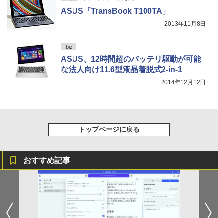
￥11,480
ASUS「TransBook T100TA」
「楽天ランキング1位」 デスクトップパ
5
2013年11月8日
ソコン Windows11 Office付き パソコン
新品｜インテル 第14世代 Core i5-4590 i
5 i7-14700F｜ SSD 256GB～2TB｜メモ
.biz
リ 8～64GB DDR4/5｜ デスクトップPC
2年保証 激安 高性能 ゲーム 本体のみ PC
ASUS、12時間超のバッテリ駆動が可能
高スペッ 初期設定済み
な法人向け11.6型液晶着脱式2-in-1
2014年12月12日
￥45,700
トップページに戻る
おすすめ記事