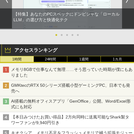
【特集】あなたのPCスペックにドンピシャな「ローカル
LLM」の選び方と快適化テク
●
●
●
●
●
アクセスランキング
1時間
24時間
1週間
1カ月
メモリ8GBで仕事なんて無理……そう思っていた時期が僕にもあ
りました
GMKtecのRTX 50シリーズ搭載小型ゲーミングPC、日本でも発
売へ
AI搭載の無料オフィスアプリ「GenOffice」公開。Word/Excel形
式にも対応
【本日みつけたお買い得品】2方向同時に送風可能なShark製タ
ワーファンが9,940円引き
キオクシア、メモリ不足をフラッシュメモリで補う拡張モジュー