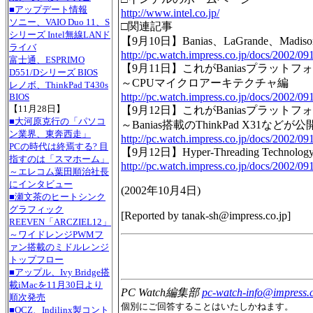
■アップデート情報
http://www.intel.co.jp/
ソニー、VAIO Duo 11、S
□関連記事
シリーズ Intel無線LANド
【9月10日】Banias、LaGrande、M
ライバ
http://pc.watch.impress.co.jp/docs/2002/09
富士通、ESPRIMO
【9月11日】これがBaniasプラットフ
D551/Dシリーズ BIOS
～CPUマイクロアーキテクチャ編
レノボ、ThinkPad T430s
http://pc.watch.impress.co.jp/docs/2002/09
BIOS
【11月28日】
【9月12日】これがBaniasプラットフ
■大河原克行の「パソコ
～Banias搭載のThinkPad X31などが公
ン業界、東奔西走」
http://pc.watch.impress.co.jp/docs/2002/09
PCの時代は終焉する? 目
【9月12日】Hyper-Threading Technolo
指すのは「スマホーム」
http://pc.watch.impress.co.jp/docs/2002/09
～エレコム葉田順治社長
にインタビュー
(
2002年10月4日
)
■瀬文茶のヒートシンク
グラフィック
[Reported by
tanak-sh@impress.co.jp
]
REEVEN「ARCZIEL12」
～ワイドレンジPWMフ
ァン搭載のミドルレンジ
トップフロー
■アップル、Ivy Bridge搭
載iMacを11月30日より
PC Watch編集部
pc-watch-info@impress.c
順次発売
個別にご回答することはいたしかねます。
■OCZ、Indilinx製コント