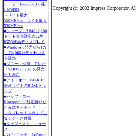
ローラ「Barefoot 3」採
Copyright (c) 2002 Impress Corporation All 
用のSSD
～リード最大
550MB/sec、ライト最大
530MB/sec
■シャープ、3,840×2,160
ドット表示対応の32型
IGZO液晶ディスプレイ
■Windows 8発売から1カ
月で4,000万ライセンス
を販売
■ソニー、延期していた
「VAIO Tap 20」の発売
日を決定
■アイ・オー、BD-R 16
倍速ライトのBDXLドラ
イブ
■バッファロー、
Bluetooth 3.0対応折りた
たみ式キーボード
～タブレットスタンドに
なるケース付属
■ダイジェスト・ニュー
ス
パナソニック、Let'snote