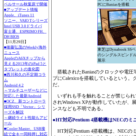
ベルサール秋葉原で開催
PCにBaniasを搭載
■アップデート情報
Apple、iTunes 11
ソニー、VAIO Tシリーズ
Intel USB 3.0ドライバ
富士通、ESPRIMO FH、
DH BIOS
【11月29日】
■後藤弘茂のWeekly海外
東芝はDynabook SS
ニュース
のシングルスピンド
AppleのA6Xチップから
展示
見える2013年のiPad 5と
タブレットの進化図
搭載されたBaniasのクロックや電
■西川和久の不定期コラ
プにCalexicoを搭載しているという
ム
だ。
Android 4.2
～マルチユーザーなどに
いずれも手を触れることが禁じられ
対応した最新Android
■OCZ、新コントローラ
されWindows XPが動作してい
採用SSD「Vector」シリ
ンスなども不明である。
ーズを解説
～継続ライト性能もアピ
●HT対応Pentium 4搭載機はNECのミ
ール
■Cooler Master、USB接
HT対応Pentium 4搭載機は、N
続で全キー同時押し対応