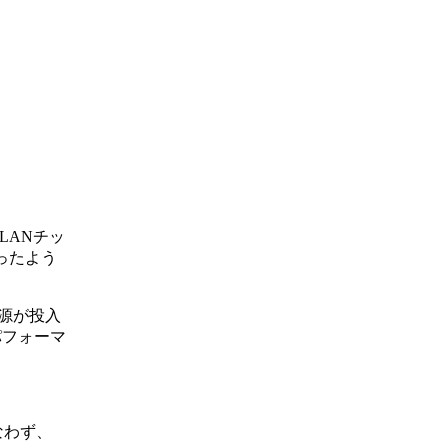
LANチッ
かったよう
源が投入
パフォーマ
なわず、