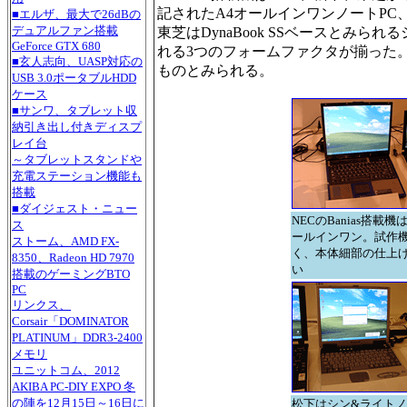
記されたA4オールインワンノートPC、松下
■エルザ、最大で26dBの
デュアルファン搭載
東芝はDynaBook SSベースとみら
GeForce GTX 680
れる3つのフォームファクタが揃った。いずれも
■玄人志向、UASP対応の
ものとみられる。
USB 3.0ポータブルHDD
ケース
■サンワ、タブレット収
納引き出し付きディスプ
レイ台
～タブレットスタンドや
充電ステーション機能も
搭載
■ダイジェスト・ニュー
NECのBanias搭載機
ス
ールインワン。試作
ストーム、AMD FX-
く、本体細部の仕上
8350、Radeon HD 7970
い
搭載のゲーミングBTO
PC
リンクス、
Corsair「DOMINATOR
PLATINUM」DDR3-2400
メモリ
ユニットコム、2012
AKIBA PC-DIY EXPO 冬
の陣を12月15日～16日に
松下はシン&ライト