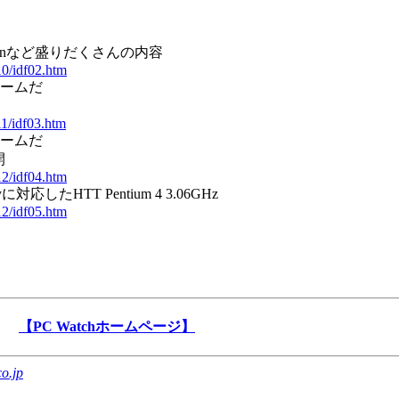
adisonなど盛りだくさんの内容
10/idf02.htm
ォームだ
11/idf03.htm
ォームだ
開
12/idf04.htm
gyに対応したHTT Pentium 4 3.06GHz
12/idf05.htm
【PC Watchホームページ】
o.jp