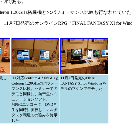
は不明である。
ron 1.20GHz搭載機とのパフォーマンス比較も行なわれてい
月7日発売のオンラインRPG「FINAL FANTASY XI for Win
搭載し
HT対応Pentium 4 3.06GHzと
11月7日発売のFINAL
Celeron 1.20GHzのパフォー
FANTASY XI for Windowsを
マンス比較。セミナーでの
デルのマシンでデモした
デモと同様に、熱帯魚シミ
ュレーションソフト、
MPEGエンコーダ、DVD再
生を同時に実行し、マルチ
タスク環境での強みを誇示
した