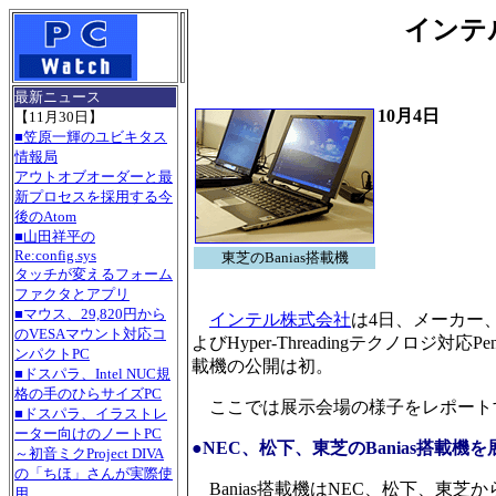
インテル、
最新ニュース
10月4日
【11月30日】
■笠原一輝のユビキタス
情報局
アウトオブオーダーと最
新プロセスを採用する今
後のAtom
■山田祥平の
Re:config.sys
東芝のBanias搭載機
タッチが変えるフォーム
ファクタとアプリ
■マウス、29,820円から
インテル株式会社
は4日、メーカー
のVESAマウント対応コ
よびHyper-Threadingテクノロジ対応
ンパクトPC
載機の公開は初。
■ドスパラ、Intel NUC規
格の手のひらサイズPC
ここでは展示会場の様子をレポート
■ドスパラ、イラストレ
ーター向けのノートPC
●NEC、松下、東芝のBanias搭載機を
～初音ミクProject DIVA
の「ちほ」さんが実際使
Banias搭載機はNEC、松下、東芝から1
用