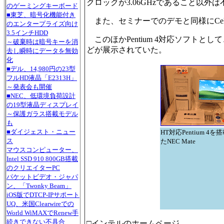
クロックが3.06GHzであること以外
のゲーミングキーボード
■東芝、暗号化機能付き
また、セミナーでのデモと同様にCele
のエンタープライズ向け
3.5インチHDD
このほかPentium 4対応ソフトとして、11
～破棄時は暗号キーを消
どが展示されていた。
去し瞬時にデータを無効
化
■デル、14,980円の23型
フルHD液晶「E2313H」
～発表会も開催
■NEC、低環境負荷設計
の19型液晶ディスプレイ
～保護ガラス搭載モデル
も
■ダイジェスト・ニュー
HT対応Pentium 4を
ス
たNEC Mate
マウスコンピューター、
Intel SSD 910 800GB搭載
のクリエイターPC
パケットビデオ・ジャパ
ン、「Twonky Beam」
iOS版でDTCP-IPサポート
UQ、米国Clearwireでの
World WiMAXでRenew手
続きできない不具合
□インテルのホームページ