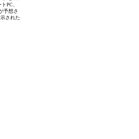
ートPC、
載が予想さ
で展示された