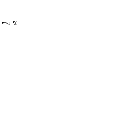
た。
dows」な