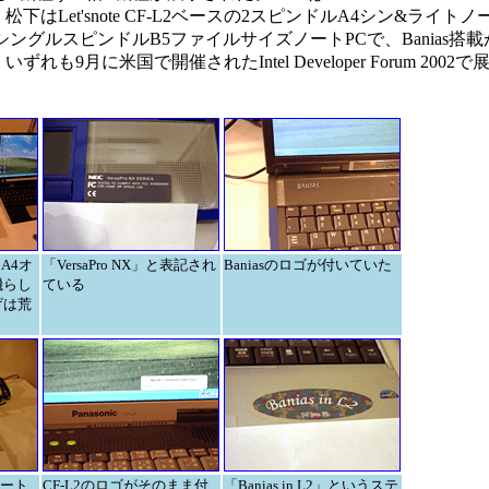
はLet'snote CF-L2ベースの2スピンドルA4シン&ライトノ
れるシングルスピンドルB5ファイルサイズノートPCで、Banias搭
9月に米国で開催されたIntel Developer Forum 2002
はA4オ
「VersaPro NX」と表記され
Baniasのロゴが付いていた
機らし
ている
げは荒
ノート
CF-L2のロゴがそのまま付
「Banias in L2」というステ