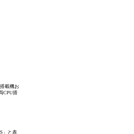
s搭載機お
の両CPU搭
ES」と表