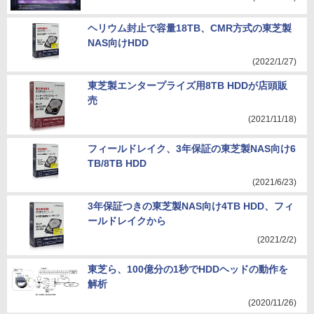
ヘリウム封止で容量18TB、CMR方式の東芝製
NAS向けHDD
(2022/1/27)
東芝製エンタープライズ用8TB HDDが店頭販
売
(2021/11/18)
フィールドレイク、3年保証の東芝製NAS向け6
TB/8TB HDD
(2021/6/23)
3年保証つきの東芝製NAS向け4TB HDD、フィ
ールドレイクから
(2021/2/2)
東芝ら、100億分の1秒でHDDヘッドの動作を
解析
(2020/11/26)