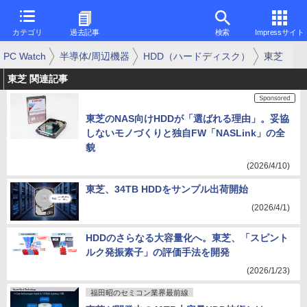
カテゴリ
過去記事
検索
Impressサイト
PC Watch
半導体/周辺機器
HDD（ハードディスク）
東芝
東芝 関連記事
東芝のNAS向けHDDが「選ばれる理由」。妥協
しないモノづくりと独自FW「NASLink」の全
貌
(2026/4/10)
東芝、34TB HDDをサンプル出荷開始
(2026/4/1)
HDDのさらなる大容量化へ。東芝、「スピント
ルク発振素子」の評価手法を開発
(2026/1/23)
福田昭のセミコン業界最前線