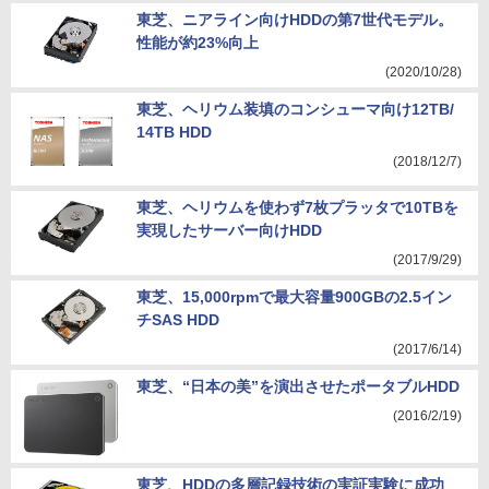
東芝、ニアライン向けHDDの第7世代モデル。
性能が約23%向上
(2020/10/28)
東芝、ヘリウム装填のコンシューマ向け12TB/
14TB HDD
(2018/12/7)
東芝、ヘリウムを使わず7枚プラッタで10TBを
実現したサーバー向けHDD
(2017/9/29)
東芝、15,000rpmで最大容量900GBの2.5イン
チSAS HDD
(2017/6/14)
東芝、“日本の美”を演出させたポータブルHDD
(2016/2/19)
東芝、HDDの多層記録技術の実証実験に成功