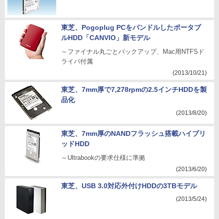
東芝、Pogoplug PCをバンドルしたポータブ
ルHDD「CANVIO」新モデル
～ファイナル丸ごとバックアップ、Mac用NTFSド
ライバ付属
(2013/10/21)
東芝、7mm厚で7,278rpmの2.5インチHDDを製
品化
(2013/8/20)
東芝、7mm厚のNANDフラッシュ搭載ハイブリ
ッドHDD
～Ultrabookの要求仕様に準拠
(2013/6/20)
東芝、USB 3.0対応外付けHDDの3TBモデル
(2013/5/24)