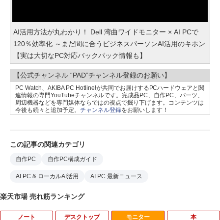
AI活用方法が丸わかり！ Dell 湾曲ワイドモニター × AI PCで
120％効率化 ～まだ間に合うビジネスパーソンAI活用のキホン
【実は大切なPC対応バックパック情報も】
【公式チャンネル “PAD”チャンネル登録のお願い】
PC Watch、AKIBA PC Hotline!が共同でお届けするPCハードウェアと関
連情報の専門YouTubeチャンネルです。完成品PC、自作PC、パーツ、
周辺機器などを専門媒体ならではの視点で掘り下げます。コンテンツは
今後も続々と追加予定。
チャンネル登録
をお願いします！
この記事の関連カテゴリ
自作PC
自作PC構成ガイド
AI PC & ローカルAI活用
AI PC 最新ニュース
楽天市場 売れ筋ランキング
ノート
デスクトップ
モニター
本