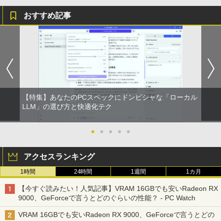
￥1,112
おすすめ記事
【中古】 ホルトハウス房子のお菓子
3
Anker Soundcore Liberty 5 ミッドナイトブ
見知らぬ糸
ONE PIECE モノクロ版 115 (ジャンプコミッ
￥20,585
ラック
クスDIGITAL)
by Amazon 炭酸水 ラベルレス 500ml ×24本
強炭酸水 ペットボトル 500ミリリットル (Sm
￥250
art Basic)
￥14,990
￥594
￥1,625
オレンジページ 2026 10/17号増刊＜グレ
4
【特集】あなたのPCスペックにドンピシャな「ローカル
【2026年アップグレード版】AOKIMI ワイヤ
On My Road (Stadium ver.)
HUNTER×HUNTER モノクロ版 39 (ジャンプ
ー＞ [雑誌]
レスイヤホン bluetooth イヤホン V12 小型
コミックスDIGITAL)
LLM」の選び方と快適化テク
by Amazon 天然水ラベルレス 2L×9本
軽量 ブルートゥースHi-Fi 最大36時間再生 ぶ
￥250
￥1,689
るーとゅーす コードレス ENCノイズキャン
￥572
￥1,117
セリング 自動ペアリング Type-C充電 マイク
●
●
●
●
●
付き 防水 タッチ式音量調整 スポーツ/通勤/通
学/WEB会議(ホワイト)
アクセスランキング
On My Road (Stadium ver.)
スーパーの裏でヤニ吸うふたり 9巻 (デジタル
細胞の分子生物学 [ 中村 桂子 ]
5
￥1,964
版ビッグガンガンコミックス)
【Amazon.co.jp限定】 伊藤園 磨かれて、澄
1時間
24時間
1週間
1カ月
みきった日本の水 2L 8本 ラベルレス [ ケース
￥250
￥22,000
] [ 水 ] [ ペットボトル ] [ 箱買い ] [ ストック
￥810
【今すぐ読みたい！人気記事】VRAM 16GBでも安いRadeon RX
Xiaomi シャオミ REDMI Buds 8 Lite ワイヤ
] [ 水分補給 ]
9000、GeForceで言うとどのぐらいの性能？ - PC Watch
レスイヤホン Bluetooth 5.4 ノイズキャンセ
リング ANC 36時間再生
￥998
VRAM 16GBでも安いRadeon RX 9000、GeForceで言うとどの