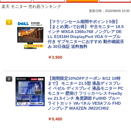
楽天 モニター 売れ筋ランキング
更新日時：2026/08/09 10:00
中古ノートパソコン インテル Celeron C
【マラソンセール期間中ポイント5倍】
1
1
ore i5 Windows11 Pro Office 2024付き
【まとめ買いでお得】 中古モニター 18.5
メモリ4GB/8GB/16GB選択可 SSD128G
インチ WXGA 1366x768 ノングレア DE
B/1TB選択可 15.6型 テンキー ビジネス
LL E1916H DisplayPort VGA ケーブル
在宅勤務 学生向け 初期設定不要 店長お
付き サブモニターにおすすめ 動作確認済
まかせ中古厳選 ノートPC ノート パソコ
み 30日保証 送料無料
ン 中古PC 在宅ワーク オフィス 中古
￥3,900
￥11,980
【期間限定10%OFFクーポン 8/12 10時
2
【期間限定破格金額！】新生活 新古品 W
まで】 モニター 21.5型 液晶ディスプレ
2
in11搭載 パソコンノートパソコンoffice
イ ベゼル ディスプレイ 液晶モニター PC
付き 初心者向けノートPC 初期設定済 1
モニター 壁掛け フリッカーレス FreeSy
5.6型 インテル高速CPU ランダムで発送
nc 21.5インチ 角度調節 FullHD ブルー
メモリ4GB～ 高速SSD1TB 最大 フルHD
ライトカット VAパネル VESAフル FHD
Webカメラ zoom 軽量薄型 無線 型番更
ノングレア MAXZEN JM22CH02
新で在庫処分
￥9,480
￥12,980