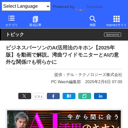
Powered by
Translate
PC Watch
半導体/周辺機器
モニター
Dell
カテゴリ
過去記事
検索
Impressサイト
トピック
ビジネスパーソンのAI活用法のキホン【2025年
版】を動画で解説。湾曲ワイドモニターとAIの意
外な関係!?も明らかに
提供：
デル・テクノロジーズ株式会社
PC Watch編集部
2025年2月6日 07:00
リスト