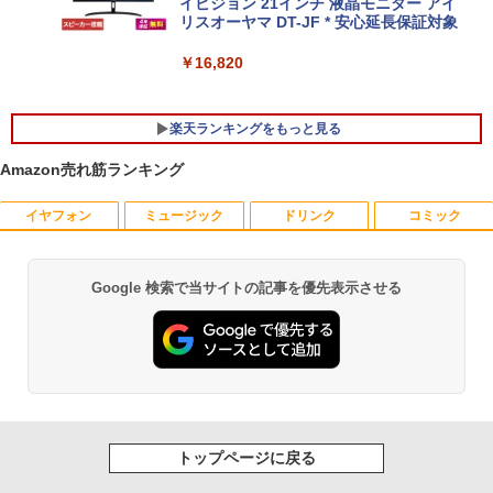
イビジョン 21インチ 液晶モニター アイ
Windows11 Pro 正式対応 15型液晶 WE
リスオーヤマ DT-JF * 安心延長保証対象
Bカメラ メモリ 8GB 16GB SSD 256GB
512GB WPS Office付き USB TypeC HD
MI 指紋認証 テンキー 中古PC 中古ノー
￥16,820
トパソコン
￥28,400
楽天ランキングをもっと見る
Amazon売れ筋ランキング
イヤフォン
ミュージック
ドリンク
コミック
【 限定生産・特典つき 】YUZURU2027
1
羽生結弦カレンダー壁掛け版 [ 能登 直 ]
￥5,170
Google 検索で当サイトの記事を優先表示させる
Anker Soundcore P40i オフホワイト
BRUCE WAYNE feat. Flo Milli, ATL Jacob
by Amazon 天然水 ラベルレス 500ml ×24本
薬屋のひとりごと 17巻 (デジタル版ビッグガ
[Explicit]
富士山の天然水 バナジウム含有 水 ミネラル
ンガンコミックス)
ウォーター ペットボトル 静岡県産 500ミリリ
￥7,990
ットル (Smart Basic)
￥250
￥770
夢をかなえるゾウ 子ども版1 おかしな
2
￥1,380
神様ガネーシャとひみつの教え [ 水野敬
也 ]
Anker Soundcore P31i ブラック
BRUCE WAYNE feat. Flo Milli, ATL Jacob
異世界居酒屋「のぶ」(22) (角川コミックス・
[Explicit]
エース)
【Amazon.co.jp限定】 い・ろ・は・す 2L P
トップページに戻る
￥1,650
ET ラベルレス ×8本
￥5,990
￥250
￥832