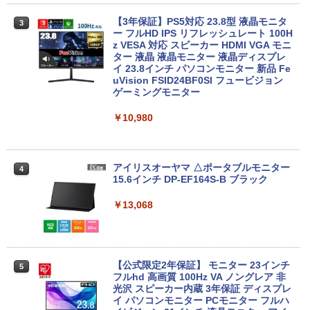
【3年保証】PS5対応 23.8型 液晶モニタ
3
■Apple MacBook Retina 12インチ 201
ー フルHD IPS リフレッシュレート 100H
3
7 A1534 Core m3 1.2GHz 8GB ローズゴ
z VESA 対応 スピーカー HDMI VGA モニ
ールド 初期化済み 動作確認済み2638003
ター 液晶 液晶モニター 液晶ディスプレ
イ 23.8インチ パソコンモニター 新品 Fe
uVision FSID24BF0SI フュービジョン
￥18,594
ゲーミングモニター
￥10,980
【1500円OFFクーポン】【WEBカメラ
4
＆テンキー付き】ノートパソコン 15.6イ
ンチ SSD512GB メモリ16GB Corei5 第
8世代 Microsoft Office付き Windows11
アイリスオーヤマ △ポータブルモニター
4
DELL Latitude 3500 中古ノートパソコ
15.6インチ DP-EF164S-B ブラック
ン PC パソコン 中古ノートPC 中古PC 最
大SSD1TB メモリ32GB 中古パソコン フ
￥13,068
ルHD
￥24,800
【公式限定2年保証】 モニター 23インチ
5
フルhd 高画質 100Hz VA ノングレア 非
光沢 スピーカー内蔵 3年保証 ディスプレ
【全商品10%OFF+P5倍】HP ProBook 4
5
イ パソコンモニター PCモニター フルハ
50 G7 ノートパソコン 第10世代 Core i5