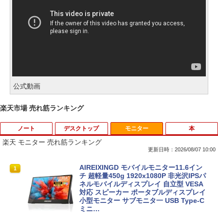
公式動画
楽天市場 売れ筋ランキング
ノート
デスクトップ
モニター
本
楽天 モニター 売れ筋ランキング
更新日時：2026/08/07 10:00
【★最大100%ポイント】【新生活応援・
＼★最大2555円OFFクーポン★／Dell 3
AIREIXINGD モバイルモニター11.6イン
1
1
1
2026】【Office 2019 H&B】NEC Versa
050Mini デスクトップパソコン 中古パソ
チ 超軽量450g 1920x1080P 非光沢IPSパ
Pro/第4世代 Core i5/メモリ: 4GB/8GB/1
コン メモリ 4GB 新品 SSD 128G Windo
ネルモバイルディスプレイ 自立型 VESA
6GB/SSD:128GB/256GB/512GB/1TB/1
ws11 USB 3.0 HDMI DP WPSOffice2付
対応 スピーカー ポータブルディスプレイ
5.6型/USB 3.0/DVD/SDカードスロット/
有線マウス 有線キーボード 無線LAN付
小型モニター サブモニタ一 USB Type-C
Wi-Fi/Office/無線マウス/中古 パソコン/
属 中古パソコン 中古PC 中古 デスクト
ミニ…
中古PC ノートパソコン/Windows11
ップパソコン Celeron