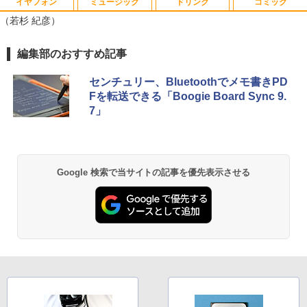
イヤフォン
ミュージック
ドリンク
コミック
【中古】ナニワトモアレ【全28巻】完結
1
（若杉 紀彦）
セット/南勝久【全巻セット】【中古】
￥25,500
Anker Soundcore P40i オフホワイト
BRUCE WAYNE feat. Flo Milli, ATL Jacob
【Amazon.co.jp限定】 い・ろ・は・す 2L P
薬屋のひとりごと 17巻 (デジタル版ビッグガ
編集部のおすすめ記事
[Explicit]
ET ラベルレス ×8本
ンガンコミックス)
￥7,990
センチュリー、Bluetoothでメモ書きPD
￥250
￥1,112
￥770
九条の大罪（17） 【電子書籍】[ 真鍋昌
Fを転送できる「Boogie Board Sync 9.
2
平 ]
7」
￥759
Anker Soundcore P31i ブラック
BRUCE WAYNE feat. Flo Milli, ATL Jacob
by Amazon 天然水 ラベルレス 500ml ×24本
異世界居酒屋「のぶ」(22) (角川コミックス・
[Explicit]
富士山の天然水 バナジウム含有 水 ミネラル
エース)
ウォーター ペットボトル 静岡県産 500ミリリ
￥5,990
Google 検索で当サイトの記事を優先表示させる
ットル (Smart Basic)
￥250
￥832
時間停止勇者（22） 【電子書籍】[ 光永
3
￥1,380
康則 ]
Anker Soundcore Liberty 5 ミッドナイトブ
On My Road (Stadium ver.)
ONE PIECE モノクロ版 115 (ジャンプコミッ
￥792
ラック
クスDIGITAL)
by Amazon 炭酸水 ラベルレス 500ml ×24本
強炭酸水 ペットボトル 500ミリリットル (Sm
￥250
art Basic)
￥14,990
￥594
￥1,625
転生したらスライムだった件 異聞 〜
4
魔国暮らしのトリニティ〜（14） 【電子