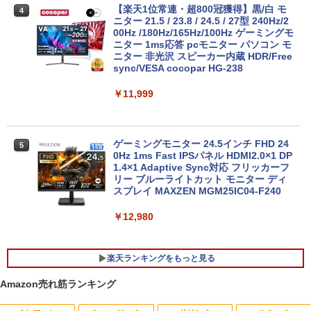
￥39,600
ore i5 10210U 第10世代 メモリ8GB SS
【楽天1位常連・超800冠獲得】黒/白 モ
4
D256GB+HDD1TB 17インチ フルHD Wi
ニター 21.5 / 23.8 / 24.5 / 27型 240Hz/2
ndows11 Pro 無線LAN Wi-Fi WEBカメ
00Hz /180Hz/165Hz/100Hz ゲーミングモ
ラ DVDドライブ テンキー 有線LAN 9WY
ニター 1ms応答 pcモニター パソコン モ
16PA#ABJ 1年保証 レビュー特典:WPS
未使用品 パソコン デスクトップ NEC M
ニター 非光沢 スピーカー内蔵 HDR/Free
4
Office Bランク ノートパソコン
ate MKE32/A-6 Windows10 Pro Celero
sync/VESA cocopar HG-238
n G4930 メモリ 8GB SSD 256GB DVD-
ROM 本体 / 3ヶ月保証 パソコン PC デス
￥24,800
￥11,999
クトップパソコン (6952)
￥47,880
超得2,000円OFF&P2倍｜高画質フルHD
ゲーミングモニター 24.5インチ FHD 24
5
5
｜Microsoft Office搭載｜最大180日保証
0Hz 1ms Fast IPSパネル HDMI2.0×1 DP
｜Core i5 第8世代｜メモリ8GB SSD256
1.4×1 Adaptive Sync対応 フリッカーフ
GB｜中古ノートパソコン Windows11 o
【全商品10%OFF+P5倍】【マウス＋キ
リー ブルーライトカット モニター ディ
5
ffice付き｜中古ノートパソコン｜ノート
ーボード付属】Dell OptiPlex 3060 SFF
スプレイ MAXZEN MGM25IC04-F240
パソコン Microsoft Office付き｜ノート
第8世代 i7 Windows11 Pro メモリ8GB
パソコンWindows11 第8世代｜パソコン
16GB SSD256GB 512GB USB無線LAN
￥12,980
アダプター付属 WPSOffice付き DVD HD
MI DP 2画面出力 高性能ビジネス デスク
￥29,800
トップパソコン 中古 パソコン モニタセ
楽天ランキングをもっと見る
ット
Amazon売れ筋ランキング
￥51,600