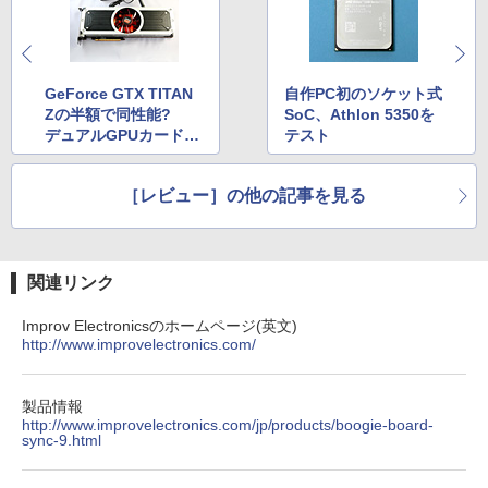
【2026年アップグレード版】AOKIMI ワイヤ
On My Road (Stadium ver.)
HUNTER×HUNTER モノクロ版 39 (ジャンプ
書籍】[ 戸野タエ ]
レスイヤホン bluetooth イヤホン V12 小型
コミックスDIGITAL)
by Amazon 天然水ラベルレス 2L×9本
軽量 ブルートゥースHi-Fi 最大36時間再生 ぶ
￥250
￥792
るーとゅーす コードレス ENCノイズキャン
￥572
￥1,117
セリング 自動ペアリング Type-C充電 マイク
GeForce GTX TITAN
自作PC初のソケット式
付き 防水 タッチ式音量調整 スポーツ/通勤/通
Zの半額で同性能?
SoC、Athlon 5350を
学/WEB会議(ホワイト)
【予約商品】宇宙兄弟 コミック 全巻セッ
5
デュアルGPUカードR
テスト
BUGS LIFE
スーパーの裏でヤニ吸うふたり 9巻 (デジタル
ト（1-46巻セット・以下続巻)小山宙哉
adeon R9 295X2を試
￥1,964
版ビッグガンガンコミックス)
「透明カバー付」
コカ・コーラ やかんの麦茶 from 爽健美茶 ラ
す
ベルレス 650mlPET×24本
￥250
［レビュー］の他の記事を見る
￥810
￥38,980
Xiaomi シャオミ REDMI Buds 8 Lite ワイヤ
￥2,009
レスイヤホン Bluetooth 5.4 ノイズキャンセ
リング ANC 36時間再生
関連リンク
￥2,980
Improv Electronicsのホームページ(英文)
http://www.improvelectronics.com/
製品情報
http://www.improvelectronics.com/jp/products/boogie-board-
sync-9.html