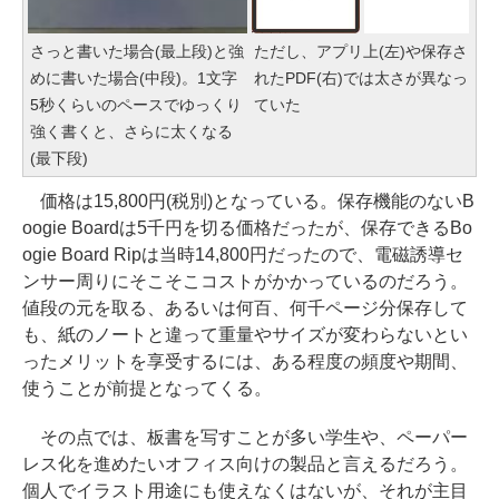
さっと書いた場合(最上段)と強
ただし、アプリ上(左)や保存さ
めに書いた場合(中段)。1文字
れたPDF(右)では太さが異なっ
5秒くらいのペースでゆっくり
ていた
強く書くと、さらに太くなる
(最下段)
価格は15,800円(税別)となっている。保存機能のないB
oogie Boardは5千円を切る価格だったが、保存できるBo
ogie Board Ripは当時14,800円だったので、電磁誘導セ
ンサー周りにそこそこコストがかかっているのだろう。
値段の元を取る、あるいは何百、何千ページ分保存して
も、紙のノートと違って重量やサイズが変わらないとい
ったメリットを享受するには、ある程度の頻度や期間、
使うことが前提となってくる。
その点では、板書を写すことが多い学生や、ペーパー
レス化を進めたいオフィス向けの製品と言えるだろう。
個人でイラスト用途にも使えなくはないが、それが主目