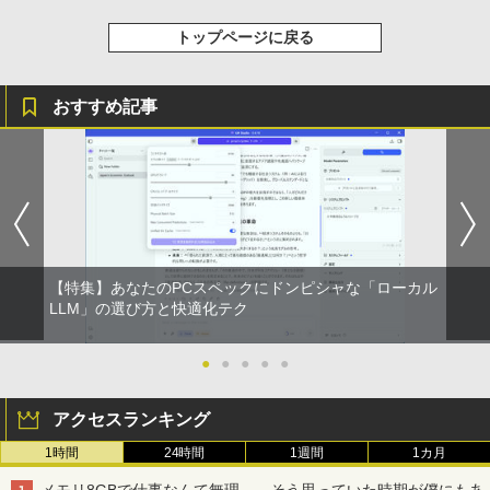
トップページに戻る
おすすめ記事
【特集】あなたのPCスペックにドンピシャな「ローカル
LLM」の選び方と快適化テク
●
●
●
●
●
アクセスランキング
1時間
24時間
1週間
1カ月
メモリ8GBで仕事なんて無理……そう思っていた時期が僕にもあ