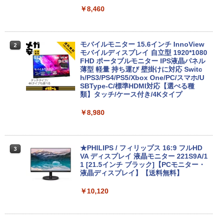
￥8,460
￥9,999
￥9,999
モバイルモニター 15.6インチ InnoView
2
【★最大100%ポイント】おまかせ 中古
デスクトップパソコンDELL HP NEC 第
モバイルディスプレイ 自立型 1920*1080
2
2
パソコン Windows XP 快適 Corei3 新品
8〜10世代CoreI3I5選べる 21インチモニ
FHD ポータブルモニター IPS液晶パネル
バッテリー搭載 高速SSD128GB メモリ4
ター付き アウトレット 新品SSD最大1TB
薄型 軽量 持ち運び 壁掛けに対応 Switc
G 15.6インチ DVDドライブ 無線LAN 中
メモリ32GB Windows11 office付き Mic
h/PS3/PS4/PS5/Xbox One/PC/スマホ/U
古PC ノートパソコン 安心保証
rosoftOffice2024選択可中古デスクトッ
SBType-C/標準HDMI対応【選べる種
プパソコン DVD/WIFI/Bluetooth Displa
類】タッチ/ケース付き/4Kタイプ
yPort
￥17,800
￥8,980
￥29,800
HP ProBook 450 G3 15.6インチ Core i5
3
メモリ16GB SSD 256GB Office付き We
★PHILIPS / フィリップス 16:9 フルHD
3
bカメラ WiFi テンキー Windows11 中古
【期間限定P15倍+最大10%OFFクーポ
VA ディスプレイ 液晶モニター 221S9A/1
3
ノートパソコン
ン】 【3年保証】HP ELITEDESK 800 G
1 [21.5インチ ブラック]【PCモニター・
6 DM SSD256GB メモリ16GB Core i3
液晶ディスプレイ】【送料無料】
Windows 11 Pro 中古 アウトレット 返
￥24,800
品 送料無料 中古デスクトップパソコン
￥10,120
中古パソコン デスクトップパソコン デス
クトップ PC ミニPC OFFICE付き
【マラソン限定価格】中古 HP 470 G7 C
4