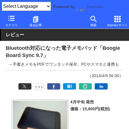
Powered by
Translate
PC Watch
半導体/周辺機器
その他
カテゴリ
過去記事
検索
Impressサイト
レビュー
Bluetooth対応になった電子メモパッド「Boogie
Board Sync 9.7」
～手書きメモをPDFでワンタッチ保存。PCやスマホと連携も
（2014/4/9 06:00）
リスト
4月中旬 発売
価格：15,800円(税別)