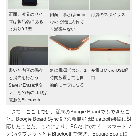
正面。液晶のサイ
側面。厚さは5mm
付属のスタイラス
ズは製品名にある
なので鞄に入れて
とおり9.7型
も嵩張らない
書いた内容の保存
角に電源ボタン。1
充電はMicro USB経
と消去を行なう、
時間放置しても自
由
SaveとEraseボタ
動的にオフになる
ン。その右のLEDは
電源とBluetooth
さて、ここまでは、従来のBoogie Boardでもできたこ
と。Boogie Board Sync 9.7の新機能はBluetooth接続に対
応したことだ。これにより、PCだけでなく、スマートフ
ォン/タブレットともBluetoothで繋ぎ、Boogie Boardに