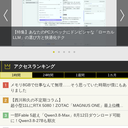
【特集】あなたのPCスペックにドンピシャな「ローカル
LLM」の選び方と快適化テク
●
●
●
●
●
アクセスランキング
1時間
24時間
1週間
1カ月
メモリ8GBで仕事なんて無理……そう思っていた時期が僕にもあ
りました
【西川和久の不定期コラム】
超小型11LにRTX 5080！ZOTAC「MAGNUS ONE」最上位機の
実力を探る
一部Fable 5超え「Qwen3.8-Max」8月12日ダウンロード可能
に！Qwen3.8-27Bも順次