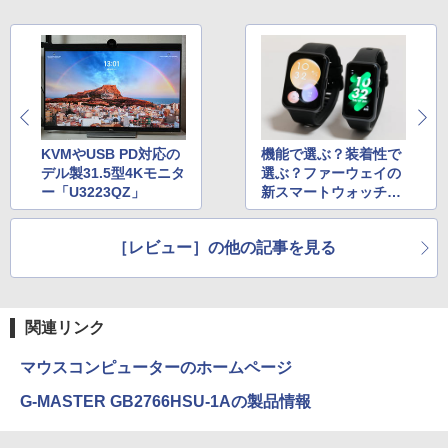
クスDIGITAL)
by Amazon 炭酸水 ラベルレス 500ml ×24本
強炭酸水 ペットボトル 500ミリリットル (Sm
￥250
art Basic)
￥594
￥1,625
On My Road (Stadium ver.)
HUNTER×HUNTER モノクロ版 39 (ジャンプ
コミックスDIGITAL)
by Amazon 天然水ラベルレス 2L×9本
KVMやUSB PD対応の
機能で選ぶ？装着性で
￥250
デル製31.5型4Kモニタ
選ぶ？ファーウェイの
￥572
￥1,117
ー「U3223QZ」
新スマートウォッチ
「HUAWEI WATCH FI
T 2」、「HUAWEI Ba
BUGS LIFE
スーパーの裏でヤニ吸うふたり 9巻 (デジタル
［レビュー］の他の記事を見る
nd 7」実機レビュー
版ビッグガンガンコミックス)
コカ・コーラ やかんの麦茶 from 爽健美茶 ラ
ベルレス 650mlPET×24本
￥250
￥810
￥2,009
関連リンク
マウスコンピューターのホームページ
G-MASTER GB2766HSU-1Aの製品情報