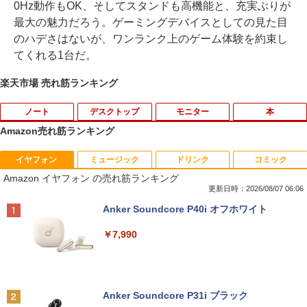
0Hz動作もOK、そしてスタンドも高機能と、充実ぶりが
最大の魅力だろう。ゲーミングデバイスとしての見た目
のハデさはないが、ワンランク上のゲーム体験を約束し
てくれる1台だ。
楽天市場 売れ筋ランキング
ノート
デスクトップ
モニター
本
Amazon売れ筋ランキング
イヤフォン
ミュージック
ドリンク
コミック
【★最大100%ポイント】【新生活応援・
NiPoGi ミニpc Intel N5030 【2026新モ
★PHILIPS / フィリップス 16:9 フルHD
ゼンリン住宅地図 B4判 東京都 東京都港
1
1
1
1
Amazon イヤフォン の売れ筋ランキング
2026】【Office 2019 H&B】NEC Versa
デル・業界超ミニ】 最大3.1Hz mini pc
VA ディスプレイ 液晶モニター 221S9A/1
区 発行年月202604 13103011I
Pro/第4世代 Core i5/メモリ: 4GB/8GB/1
Windows11 Pro 12GB+256GB SSD (4T
1 [21.5インチ ブラック]【PCモニター・
更新日時：2026/08/07 06:06
6GB/SSD:128GB/256GB/512GB/1TB/1
B拡大可能) 4K 静音 高速熱放散 小型超軽
液晶ディスプレイ】【送料無料】
￥25,740
Anker Soundcore P40i オフホワイト
5.6型/USB 3.0/DVD/SDカードスロット/
量ミニパソコン豊富なインターフェース
Wi-Fi/Office/無線マウス/中古 パソコン/
USB3.2/HDMI 2.0×2 高速2.4G/5GWi-Fi
￥10,120
￥7,990
中古PC ノートパソコン/Windows11
BT4.2 省電力 小型パソコン
￥9,999
￥29,900
杖と剣のウィストリア（16） 【電子書
2
籍】[ 大森藤ノ ]
KEEPTIME モバイルモニター 15.6イン
2
チ 1920*1080 モバイルディスプレイ ポ
Anker Soundcore P31i ブラック
ータブルモニター IPS液晶パネル 非光沢
￥594