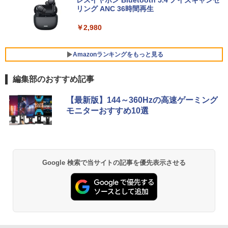
レスイヤホン Bluetooth 5.4 ノイズキャンセ
ボード付属】デスクトップパソコン 中古
リング ANC 36時間再生
【お買い物マラソ開催中！P最大31.5%還
5
パソコン Microsoft Office付き 初期設定
￥24,800
元】5年保証/Type-C/100Hz 24インチ モ
不要 ストレージ 最大1TB メモリ32GB C
ニター USB-C IPSパネル スピーカー内蔵
￥2,980
orei5 第9世代 HP Prodesk 400 G6 SF
HDR10 Adaptive Sync VESA対応 チル
デスクトップ 中古パソコン Windows11
ト調整可 オフィス用PCモニター フレー
Pro pc
ムレス Type-C/HDMIポート 高画質 FHD
超得2,000円OFF&P2倍｜高画質フルHD
Amazonランキングをもっと見る
5
フルHD 液晶モニター Minifire MF24X3C
｜Microsoft Office搭載｜最大180日保証
￥39,800
｜Core i5 第8世代｜メモリ8GB SSD256
編集部のおすすめ記事
GB｜中古ノートパソコン Windows11 o
￥11,999
ffice付き｜中古ノートパソコン｜ノート
BRUCE WAYNE feat. Flo Milli, ATL Jacob
【Amazon.co.jp限定】 い・ろ・は・す 2L P
薬屋のひとりごと 17巻 (デジタル版ビッグガ
パソコン Microsoft Office付き｜ノート
【最新版】144～360Hzの高速ゲーミング
[Explicit]
ET ラベルレス ×8本
ンガンコミックス)
パソコンWindows11 第8世代｜パソコン
【★最大100%ポイント】【Win11正式対
5
モニターおすすめ10選
応】Dell OptiPlex 3080 SFF/第10世代 C
ore i5/メモリ:8GB/16GB/32GB/SSD:25
￥250
￥1,112
￥770
￥29,800
6GB/512GB/1TB/USB 3.2/DP/HDMI/Wi-f
i/2画面出力/Windows11/Windows10/Of
fice/中古 デスクトップ デスクトップPC
BRUCE WAYNE feat. Flo Milli, ATL Jacob
by Amazon 天然水 ラベルレス 500ml ×24本
異世界居酒屋「のぶ」(22) (角川コミックス・
Google 検索で当サイトの記事を優先表示させる
￥45,800
[Explicit]
富士山の天然水 バナジウム含有 水 ミネラル
エース)
ウォーター ペットボトル 静岡県産 500ミリリ
ットル (Smart Basic)
￥250
￥832
￥1,380
On My Road (Stadium ver.)
ONE PIECE モノクロ版 115 (ジャンプコミッ