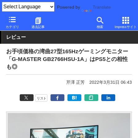
Powered by
Translate
PC Watch
半導体/周辺機器
モニター
iiyama
カテゴリ
過去記事
検索
Impressサイト
レビュー
お手頃価格の湾曲27型165Hzゲーミングモニター
「G-MASTER GB2766HSU-1A」はPS5との相性
も◎
芹澤 正芳
2022年3月31日 06:43
リスト