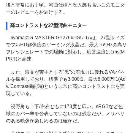
後と非常にお手頃。湾曲仕様と没入感も高いこのモニタ
ーのレビューをお届けする。
高コントラストな27型湾曲モニター
iiyamaのG-MASTER GB2766HSU-1Aは、27型サイズ
でフルHD解像度のゲーミング液晶だ。最大165Hzの高リ
フレッシュレートでの駆動に対応し、応答速度は1ms(M
PRT)と高速。
また、液晶が苦手とする“黒”の表現力に優れるVAパネ
ルを採用しており、標準でも3,000:1、最大8,000万:1(Ad
v. Contrast機能時)という非常に高いコントラスト比を実
現している。
視野角も上下/左右ともに178度と広い。sRGBなど色
域のカバー率を公表していないのは残念だが、メリハリ
のある映像が楽しめるのは確かだ。