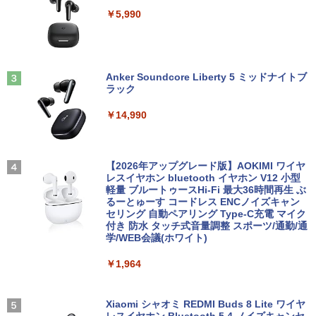
【★最大100%ポイント】おまかせ 中古
【今だけP10倍！大量還元！】一体型デ
画面 薄型 軽量 マグネット保護カバー付
2
2
￥5,990
パソコン Windows XP 快適 Corei3 新品
スクトップパソコン VETESA 22型液晶
き USB Type-C ミニHDMI
バッテリー搭載 高速SSD128GB メモリ4
第2世代Core i5 Windows11搭載 Office
G 15.6インチ DVDドライブ 無線LAN 中
付き メモリ8GB SSD256GB 初期設定済
￥10,385
古PC ノートパソコン 安心保証
み USB2.0 Wi-Fi無線LAN対応 キーボー
歴史地理学事典 [ 歴史地理学会 ]
3
ド＆マウス付属 在宅勤務 学生向け 初心
者向け 高性能PC 新品
Anker Soundcore Liberty 5 ミッドナイトブ
￥17,800
￥26,400
ラック
モニター台 ラック ヴィト 【玄関先迄納
3
￥39,900
品】 ニトリ
￥14,990
HP ProBook 450 G3 15.6インチ Core i5
￥1,790
3
メモリ16GB SSD 256GB Office付き We
bカメラ WiFi テンキー Windows11 中古
【エントリーでポイント100％還元チャ
はじめての世界名作えほん あかいえほ
3
4
ノートパソコン
ンス】GMKtec G10 ミニPC【AMD Ryz
んのおうち（1～40巻） （0） [ 中脇 初
【2026年アップグレード版】AOKIMI ワイヤ
en 5 3500U DDR4 16GB 512GB/256GB/
枝 ]
レスイヤホン bluetooth イヤホン V12 小型
1T SSD】4C/8T 3.7GHz 64GB 16T拡張
軽量 ブルートゥースHi-Fi 最大36時間再生 ぶ
￥24,800
【10%OFFクーポン】KOORUIモニター
4
Windows11 Pro 8K/4K 3画面出力 LAN *
るーとゅーす コードレス ENCノイズキャン
￥26,400
21.5インチ 120Hz サブモニター FHD ゲ
2 WiFi5 Bluetooth5.0 Nucbox みにpc
セリング 自動ペアリング Type-C充電 マイク
ーミングモニター pcモニター VAパネル
Ryzen 5 N95/N97/N100/4300U/N150よ
付き 防水 タッチ式音量調整 スポーツ/通勤/通
液晶ディスプレイ 1080P 高画質 アイケ
り高性能
学/WEB会議(ホワイト)
ア ps4/ps5/switch対応（HDMI/VGA/VE
【マラソン限定価格】中古 HP 470 G7 C
4
SA対応） Free-sync オーディオ端子
ore i5 10210U 第10世代 メモリ8GB SS
80代になるとたいていボケるか死ぬ。70
5
￥61,999
￥1,964
D256GB+HDD1TB 17インチ フルHD Wi
代は神様から与えられた特別な時間 （幻
ndows11 Pro 無線LAN Wi-Fi WEBカメ
冬舎新書） [ 林真理子 ]
￥9,980
ラ DVDドライブ テンキー 有線LAN 9WY
16PA#ABJ 1年保証 レビュー特典:WPS
Xiaomi シャオミ REDMI Buds 8 Lite ワイヤ
￥1,034
Office Bランク ノートパソコン
【1500円OFFクーポン】【マウス＋キー
4