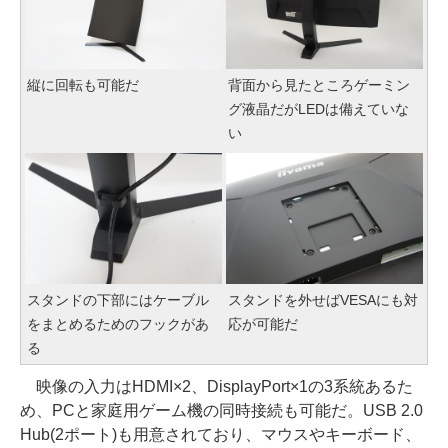
縦に回転も可能だ
背面から見たところゲーミン
グ液晶だがLEDは備えていな
い
スタンドの下部にはケーブル
スタンドを外せばVESAにも対
をまとめるためのフックがあ
応が可能だ
る
映像の入力はHDMI×2、DisplayPort×1の3系統あるた
め、PCと家庭用ゲーム機の同時接続も可能だ。USB 2.0
Hub(2ポート)も用意されており、マウスやキーボード、