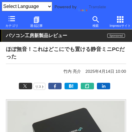
Powered by
Translate
PC Watch
パソコン/タブレット/スマートフォン
NUC/小型パソコ
カテゴリ
過去記事
検索
Impressサイト
パソコン工房新製品レビュー
ほぼ無音！これはどこにでも置ける静音ミニPCだ
った
竹内 亮介
2025年4月14日 10:00
リスト