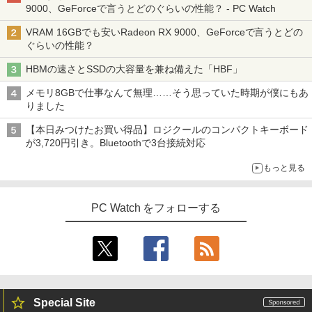
速SSD256GB+HDD500GB DVDマルチ
【楽天1位!1,600円OFFクーポン 8/4 20:
5
9000、GeForceで言うとどのぐらいの性能？ - PC Watch
デスクトップパソコン【中古】【30日保
00-8/11 01:59】Xiaomi Monitor A24i 20
証】20007027
26 ディスプレイ 1080P 23.8インチ 144
VRAM 16GBでも安いRadeon RX 9000、GeForceで言うとどの
Hzリフレッシュレート sRGB99% 1670
ぐらいの性能？
万色 300nits ΔE＜1 低ブルーライト 大
￥59,800
画面 TÜV認証 目にやさしい 調整可能な
HBMの速さとSSDの大容量を兼ね備えた「HBF」
スタンド VESA
メモリ8GBで仕事なんて無理……そう思っていた時期が僕にもあ
￥12,580
りました
【本日みつけたお買い得品】ロジクールのコンパクトキーボード
が3,720円引き。Bluetoothで3台接続対応
もっと見る
PC Watch をフォローする
Special Site