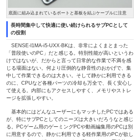
底面に組み込まれているポートと基板を結ぶケーブルに注意
長時間集中して快適に使い続けられるサブPCとして
の役割
SENSE-I1MA-i5-UXX-BKは、非常によくまとまった
「普段使いのPC」だと感じる。特別性能が高いというわ
けではないが、だからと言って日常的な作業で不満を感
じる場面はない。何より圧倒的な静音性のおかげで、集
中して作業できるのは大きい。そして静かに利用できる
のに、CPUなど各種パーツの冷却も万全で、長く安心し
て使える。内部にもアクセスしやすく、メモリやストレ
ージを拡張しやすい。
基本的にはどんなユーザーにもマッチしたPCではある
が、特にサブPCとしてのニーズは大きいだろうなと感じ
る。PCゲーム用のゲーミングPCや動画編集用のPCは別
に用意するので、静かに利用できる軽作業用のPCが欲し