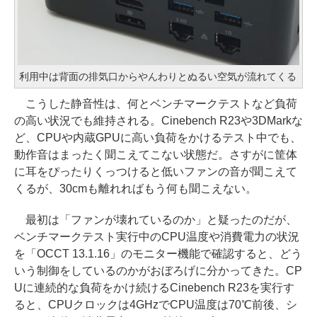
利用中は背面の排気口からやんわりとぬるい空気が流れてくる
こうした静音性は、何とベンチマークテストなど負荷
の高い状況でも維持される。Cinebench R23や3DMarkな
ど、CPUや内蔵GPUに高い負荷をかけるテスト中でも、
動作音はまったく聞こえてこない状態だ。さすがに筐体
に耳をぴったりくっつけると低いファンの音が聞こえて
くるが、30cmも離れればもう何も聞こえない。
最初は「ファンが壊れているのか」と疑ったのだが、
ベンチマークテスト実行中のCPU温度や消費電力の状況
を「OCCT 13.1.16」のモニター機能で確認すると、どう
いう制御をしているのかがおぼろげに分かってきた。CP
Uに連続的な負荷をかけ続けるCinebench R23を実行す
ると、CPUクロックは4GHzでCPU温度は70℃前後、シ