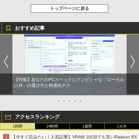
ラック
クスDIGITAL)
by Amazon 炭酸水 ラベルレス 500ml ×24本
【正規永久版Office付き】ミニpc 【Intel
3
強炭酸水 ペットボトル 500ミリリットル (Sm
￥250
トップページに戻る
N5095 LPDDR4X 16GB 256GB SSD】m
art Basic)
￥14,990
￥594
ini pc Windows11 Pro 超軽量 4コア/4ス
【ポイント最大28倍】 lenovo モニター
3
レッド 2.9GHz ミニパソコン 静音 M.2 2
L22-4e 21.5インチ ワイド フルHD 1920
￥1,625
242 SATA WIFI6 Bluetooth5.2 4K HDMI
×1080 IPS 4ms 250nit リフレッシュレー
ハヤブサ消防団 森へつづく道 [ 池井戸 潤
4
おすすめ記事
2画面出力 デスクトップPC みにpc 省エ
ト 100Hz HDMI VGA D-Sub チルト VES
]
ネ オフィス高速起動 省電力 静音設計
A規格 67D5KAC6JP レノボ ディスプレ
【2026年アップグレード版】AOKIMI ワイヤ
On My Road (Stadium ver.)
HUNTER×HUNTER モノクロ版 39 (ジャンプ
イ 液晶モニター 【展示品特価】
レスイヤホン bluetooth イヤホン V12 小型
コミックスDIGITAL)
by Amazon 天然水ラベルレス 2L×9本
￥2,200
軽量 ブルートゥースHi-Fi 最大36時間再生 ぶ
￥49,800
￥250
るーとゅーす コードレス ENCノイズキャン
￥8,980
￥572
￥1,117
セリング 自動ペアリング Type-C充電 マイク
付き 防水 タッチ式音量調整 スポーツ/通勤/通
学/WEB会議(ホワイト)
【★最大100%ポイント】【Win11正式対
4
角川まんが学習シリーズ 日本の歴史
5
応】Dell OptiPlex 3070 SFF/第9世代 Co
【お買い物マラソ開催中！P最大31.5%還
On My Road (Stadium ver.)
スーパーの裏でヤニ吸うふたり 9巻 (デジタル
4
全16巻+別巻5冊定番セット [ 山本 博文
￥1,964
re i5/メモリ:8GB/16GB/32GB/SSD:256
元】五年保証 白 モバイルモニター 15.6
【特集】あなたのPCスペックにドンピシャな「ローカル
版ビッグガンガンコミックス)
【Amazon.co.jp限定】 伊藤園 磨かれて、澄
]
GB/512GB/1TB/USB 3.1/DP/HDMI/Wi-fi/
インチ FHD 1920×1080 1080P Fast IPS
LLM」の選び方と快適化テク
みきった日本の水 2L 8本 ラベルレス [ ケース
￥250
2画面出力/Windows11/Windows10/Offi
パネル PU保護カバー付き 非光沢 1200:1
] [ 水 ] [ ペットボトル ] [ 箱買い ] [ ストック
￥810
￥23,760
ce/中古 デスクトップ デスクトップPC
高コントラスト 超軽量 640g スピーカー
Xiaomi シャオミ REDMI Buds 8 Lite ワイヤ
] [ 水分補給 ]
内蔵 Type-C/HDMI 接続 PS5/Switch/PC/
●
●
●
●
●
レスイヤホン Bluetooth 5.4 ノイズキャンセ
スマホ対応 MFP156T1F
リング ANC 36時間再生
￥37,800
￥998
アクセスランキング
￥8,999
￥3,480
1時間
24時間
1週間
1カ月
NEC Mate ML-D 単体 Windows11 64bit
5
HDMI Core i5 12400 メモリー16GB 高
【今すぐ読みたい！人気記事】VRAM 16GBでも安いRadeon RX