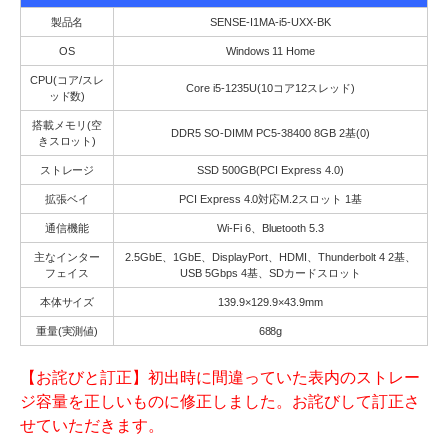
製品名
SENSE-I1MA-i5-UXX-BK
OS
Windows 11 Home
CPU(コア/スレ
Core i5-1235U(10コア12スレッド)
ッド数)
搭載メモリ(空
DDR5 SO-DIMM PC5-38400 8GB 2基(0)
きスロット)
ストレージ
SSD 500GB(PCI Express 4.0)
拡張ベイ
PCI Express 4.0対応M.2スロット 1基
通信機能
Wi-Fi 6、Bluetooth 5.3
主なインター
2.5GbE、1GbE、DisplayPort、HDMI、Thunderbolt 4 2基、
フェイス
USB 5Gbps 4基、SDカードスロット
本体サイズ
139.9×129.9×43.9mm
重量(実測値)
688g
【お詫びと訂正】初出時に間違っていた表内のストレー
ジ容量を正しいものに修正しました。お詫びして訂正さ
せていただきます。