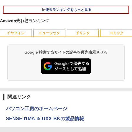
楽天ランキングをもっと見る
Amazon売れ筋ランキング
イヤフォン
ミュージック
ドリンク
コミック
中古パソコン | NEC | Mate MKM28L-3 |
NEC AS223WM 液晶モニター 21.5イン
宇宙兄弟（46） 【電子書籍】[ 小山宙哉
1
1
1
Windows11 | デスクトップ | 一年保証 |
チワイド 白 ホワイト 1920×1080 （フル
]
第8世代 | Core i5 8400 2.8(〜最大4.0)G
HD）TN 白色LEDバックライト ミニ D-s
Hz | MEM:8GB | SSD:256GB | DVDマル
ub VGA HDMI ディスプレイ PS4 switch
￥1,131
Google 検索で当サイトの記事を優先表示させる
Anker Soundcore P40i オフホワイト
BRUCE WAYNE feat. Flo Milli, ATL Jacob
【Amazon.co.jp限定】 い・ろ・は・す 2L P
薬屋のひとりごと 17巻 (デジタル版ビッグガ
チ | 無線LAN:なし | Win11Pro64bit
対応 スイッチ 【中古】
[Explicit]
ET ラベルレス ×8本
ンガンコミックス)
￥7,990
￥12,000
￥5,200
￥250
￥1,112
￥770
DVD付 学研まんが NEW日本の歴史
2
4大特典付き全14巻セット [ 大石 学 ]
HP ProDesk 400 G6 DM 【Core i5 1050
中古モニター | 液晶ディスプレイ | PHILI
2
2
Anker Soundcore P31i ブラック
BRUCE WAYNE feat. Flo Milli, ATL Jacob
by Amazon 天然水 ラベルレス 500ml ×24本
異世界居酒屋「のぶ」(22) (角川コミックス・
0T/メモリ16GB(DDR4)/SSD256GB(M.2
PS | 243V5QHABA/11 | 23.6インチワイ
￥21,560
[Explicit]
富士山の天然水 バナジウム含有 水 ミネラル
エース)
関連リンク
NVMe)/Win11Pro-64bit】【中古/送料無
ド 1920×1080(フルHD) | LEDバックライ
ウォーター ペットボトル 静岡県産 500ミリリ
￥5,990
料】※沖縄・離島を除く
ト | スピーカー内蔵 | 3系統入力(VGA・D
ットル (Smart Basic)
￥250
￥832
VI-D・HDMI) | VGAケーブル・電源ケー
パソコン工房のホームページ
ブル付属【30日保証】
￥32,980
オレンジページ 2026 10/17号増刊＜グレ
3
￥1,380
SENSE-I1MA-i5-UXX-BKの製品情報
ー＞ [雑誌]
￥5,980
Anker Soundcore Liberty 5 ミッドナイトブ
見知らぬ糸
ONE PIECE モノクロ版 115 (ジャンプコミッ
￥1,689