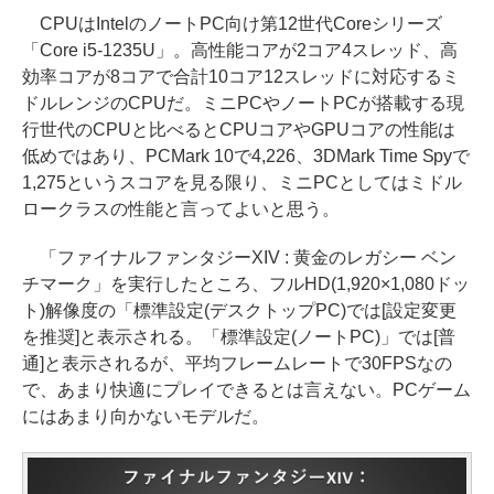
CPUはIntelのノートPC向け第12世代Coreシリーズ
「Core i5-1235U」。高性能コアが2コア4スレッド、高
効率コアが8コアで合計10コア12スレッドに対応するミ
ドルレンジのCPUだ。ミニPCやノートPCが搭載する現
行世代のCPUと比べるとCPUコアやGPUコアの性能は
低めではあり、PCMark 10で4,226、3DMark Time Spyで
1,275というスコアを見る限り、ミニPCとしてはミドル
ロークラスの性能と言ってよいと思う。
「ファイナルファンタジーXIV : 黄金のレガシー ベン
チマーク」を実行したところ、フルHD(1,920×1,080ドッ
ト)解像度の「標準設定(デスクトップPC)では[設定変更
を推奨]と表示される。「標準設定(ノートPC)」では[普
通]と表示されるが、平均フレームレートで30FPSなの
で、あまり快適にプレイできるとは言えない。PCゲーム
にはあまり向かないモデルだ。