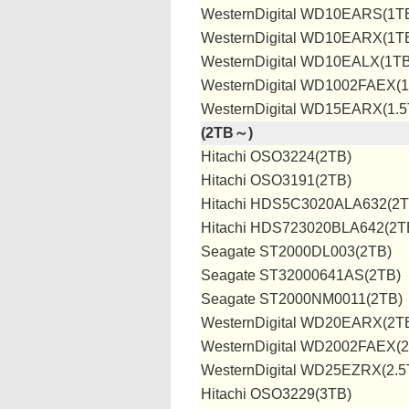
WesternDigital WD10EARS(1T
WesternDigital WD10EARX(1T
WesternDigital WD10EALX(1TB
WesternDigital WD1002FAEX(
WesternDigital WD15EARX(1.5
(2TB～)
Hitachi OSO3224(2TB)
Hitachi OSO3191(2TB)
Hitachi HDS5C3020ALA632(2T
Hitachi HDS723020BLA642(2T
Seagate ST2000DL003(2TB)
Seagate ST32000641AS(2TB)
Seagate ST2000NM0011(2TB)
WesternDigital WD20EARX(2T
WesternDigital WD2002FAEX(
WesternDigital WD25EZRX(2.5
Hitachi OSO3229(3TB)