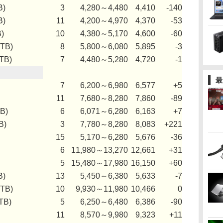
B)
3
4,280～4,480
4,410
-140
B)
11
4,200～4,970
4,370
-53
)
10
4,380～5,170
4,600
-60
1TB)
8
5,800～6,080
5,895
-3
TB)
7
4,480～5,280
4,720
-1
最
7
6,200～6,980
6,577
+5
11
7,680～8,280
7,860
-89
B)
6
6,071～6,280
6,163
+7
B)
3
7,780～8,280
8,083
+221
15
5,170～6,280
5,676
-36
6
11,980～13,270
12,661
+31
5
15,480～17,980
16,150
+60
B)
13
5,450～6,380
5,633
-7
2TB)
10
9,930～11,980
10,466
0
TB)
5
6,250～6,480
6,386
-90
11
8,570～9,980
9,323
+11