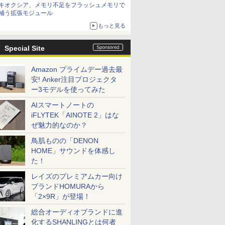
キオクシア、メモリ不足をフラッシュメモリで
補う拡張モジュール
もっと見る
Special Site
Amazon プライムデー過去最
安! Anker注目プロジェクタ
ー3モデルを使ってみた
AIスマートノートの
iFLYTEK「AINOTE 2」はな
ぜ魅力的なのか？
鳥肌ものの「DENON
HOME」サウンドを体感し
た！
レイズのプレミアムカー向け
ブランドHOMURAから
「2×9R」が登場！
総合オーディオブランドに進
化するSHANLINGとは何者