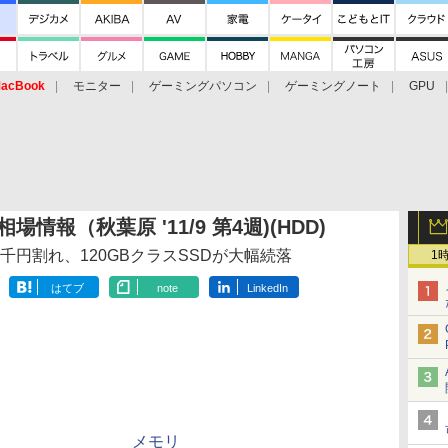
acBook
モニター
ゲーミングパソコン
ゲーミングノート
GPU
場情報（秋葉原 '11/9 第4週)(HDD)
が2万4千円割れ、120GBクラスSSDが大幅続落
1
はてブ
note
LinkedIn
メモリ