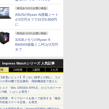
本日みつけたお買い得品
ASUSのRyzen AI搭載ノート
が3万円オフで15万9,800円
に
本日みつけたお買い得品
32GBメモリのRyzen 9
8945HS搭載ミニPCが2万円
オフ
Impress Watchシリーズ 人気記事
時間
24時間
1週間
1カ月
【家電レビュー】手ごわい雑草との戦い、コメ
リの草刈機で完全勝利 掃除機感覚で使えた
ミスド「Mrs. GREEN APPLE」のコラボドーナ
ツ4種、いよいよ発売！
吉野家、牛リブロースを熱々で提供する「極旨
牛鉄板ステーキ定食」を発売
ドコモ前田社長が「ahamo40GB化は検証のた