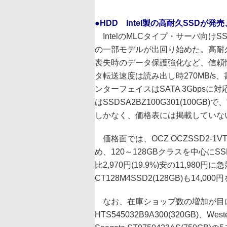
●HDD Intel製の高耐久SSDが発
IntelのMLCタイプ・サーバ向けSSD
の一部モデルが出回り始めた。高耐
喪失時のデータ保護強化など、信頼
タ転送速度は読み出し時270MB/s、書
ンターフェイスはSATA 3Gbps
はSSDSA2BZ100G301(100G
しかなく、価格表には掲載していな
価格面では、OCZ OCZSSD2-1VT
め、120～128GBクラスを中心にSSD
比2,970円(19.9%)安の11,98
CT128M4SSD2(128GB)も14,
なお、在庫ショップ数の増加が目につくHita
HTS545032B9A300(320GB)、West