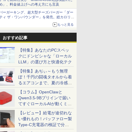
め」、料金値上げへの考え方にも言及
バーガーキング、超大型チーズバーガー「ダー
ティ ザ・ワンパウンダー」を発売。総カロリー
約1656kcal、総重量約527g！
もっと見る
おすすめ記事
【特集】あなたのPCスペッ
クにドンピシャな「ローカル
LLM」の選び方と快適化テク
【特集】あぢぃ～もう無理
ぽ！千円の闘魂タオルから着
るエアコンまで、夏の冷感グ
ッズ一挙紹介
【コラム】OpenClawと
Qwen3.5-9Bプリインで届い
てすぐローカルAIが動くミニ
PC「SER9 Pro」
【レビュー】給電が途切れな
い優れもの！バッファロー製
Type-C充電器の検証で分か
ったこと