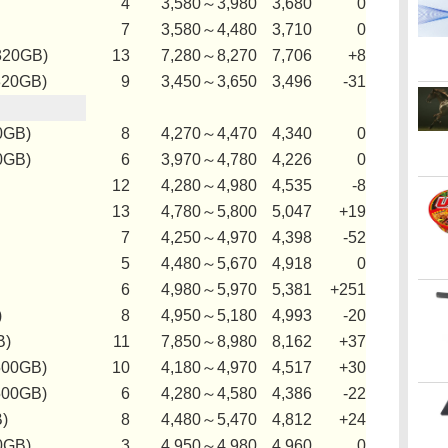
4
3,580～3,980
3,680
0
7
3,580～4,480
3,710
0
320GB)
13
7,280～8,270
7,706
+8
320GB)
9
3,450～3,650
3,496
-31
0GB)
8
4,270～4,470
4,340
0
0GB)
6
3,970～4,780
4,226
0
12
4,280～4,980
4,535
-8
13
4,780～5,800
5,047
+19
7
4,250～4,970
4,398
-52
5
4,480～5,670
4,918
0
6
4,980～5,970
5,381
+251
)
8
4,950～5,180
4,993
-20
B)
11
7,850～8,980
8,162
+37
500GB)
10
4,180～4,970
4,517
+30
500GB)
6
4,280～4,580
4,386
-22
)
8
4,480～5,470
4,812
+24
0GB)
3
4,950～4,980
4,960
0