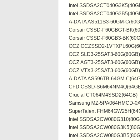
Intel SSDSA2CT040G3K5(40G
Intel SSDSA2CT040G3B5(40G
A-DATA AS511S3-60GM-C(60G
Corsair CSSD-F60GBGT-BK(6
Corsair CSSD-F60GB3-BK(60G
OCZ OCZSSD2-1VTXPL60G(6
OCZ SLD3-25SAT3-60G(60GB)
OCZ AGT3-25SAT3-60G(60GB)
OCZ VTX3-25SAT3-60G(60GB)
A-DATA AS596TB-64GM-C(64G
CFD CSSD-S6M64NM4Q(64GB
Crucial CT064M4SSD2(64GB)
Samsung MZ-5PA064HMCD-0A
SuperTalent FHM64GW25H(64
Intel SSDSA2CW080G310(80G
Intel SSDSA2CW080G3K5(80G
Intel SSDSA2CW080G3B5(80G