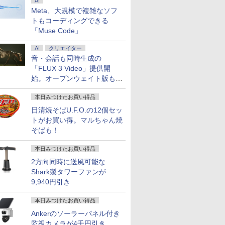
AI
Meta、大規模で複雑なソフ
トもコーディングできる
「Muse Code」
AI
クリエイター
音・会話も同時生成の
「FLUX 3 Video」提供開
始。オープンウェイト版も計
画
本日みつけたお買い得品
日清焼そばU.F.O.の12個セッ
トがお買い得。マルちゃん焼
そばも！
本日みつけたお買い得品
2方向同時に送風可能な
Shark製タワーファンが
9,940円引き
本日みつけたお買い得品
Ankerのソーラーパネル付き
監視カメラが4千円引き