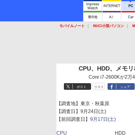
モバイルノート
NUC/小型パソコン
M
SSD
キーボード
マウス
CPU、HDD、メモリ相
Core i7-2600K
ポスト
リスト
シェア
【調査地】東京・秋葉原
【調査日】9月24日(土)
【前回調査日】
9月17日(土)
CPU
HDD