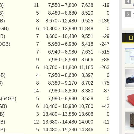
B)
11
7,550～7,800
7,638
-19
B)
5
8,480～8,680
8,520
0
B)
8
8,670～12,480
9,525
+136
0GB)
6
10,800～12,980
11,848
0
B)
7
8,680～10,480
9,551
-29
0GB)
7
5,950～6,980
6,418
-247
7
6,940～8,980
7,631
-515
9
7,980～8,980
8,666
+88
6
10,780～11,800
11,185
-263
B)
4
7,950～8,680
8,397
0
)
8
8,380～9,170
8,702
+75
14
7,980～8,800
8,380
-87
(64GB)
5
7,980～8,980
8,538
0
GB)
6
10,480～10,980
10,780
+42
B)
3
13,480～13,860
13,606
0
B)
12
13,680～14,480
14,000
-11
B)
5
14,480～15,330
14,846
0