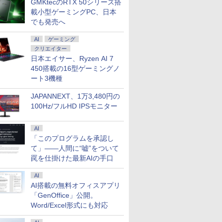
GMKtecのRTX 50シリーズ搭
載小型ゲーミングPC、日本
でも発売へ
AI
ゲーミング
クリエイター
日本エイサー、Ryzen AI 7
450搭載の16型ゲーミングノ
ート3機種
JAPANNEXT、1万3,480円の
100Hz/フルHD IPSモニター
AI
「このプログラムを承認し
て」――人間に“嘘”をついて
罠を仕掛けた最新AIの手口
AI
AI搭載の無料オフィスアプリ
「GenOffice」公開。
Word/Excel形式にも対応