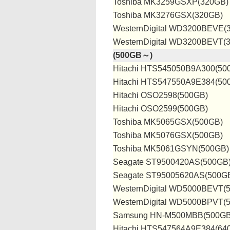
Toshiba MK3259GSXP(320GB)
Toshiba MK3276GSX(320GB)
WesternDigital WD3200BEVE(
WesternDigital WD3200BEVT(
(500GB～)
Hitachi HTS545050B9A300(50
Hitachi HTS547550A9E384(50
Hitachi OSO2598(500GB)
Hitachi OSO2599(500GB)
Toshiba MK5065GSX(500GB)
Toshiba MK5076GSX(500GB)
Toshiba MK5061GSYN(500GB)
Seagate ST9500420AS(500GB
Seagate ST95005620AS(500G
WesternDigital WD5000BEVT(
WesternDigital WD5000BPVT(
Samsung HN-M500MBB(500GB
Hitachi HTS547564A9E384(64