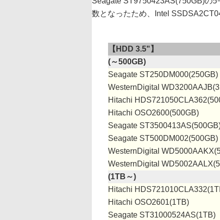
Seagate ST9750423AS(7
数となったため、Intel SSDSA2CT
【HDD 3.5"】
(～500GB)
Seagate ST250DM000(250GB)
WesternDigital WD3200AAJB(
Hitachi HDS721050CLA362(50
Hitachi OSO2600(500GB)
Seagate ST3500413AS(500GB
Seagate ST500DM002(500GB)
WesternDigital WD5000AAKX(
WesternDigital WD5002AALX(
(1TB～)
Hitachi HDS721010CLA332(1T
Hitachi OSO2601(1TB)
Seagate ST31000524AS(1TB)