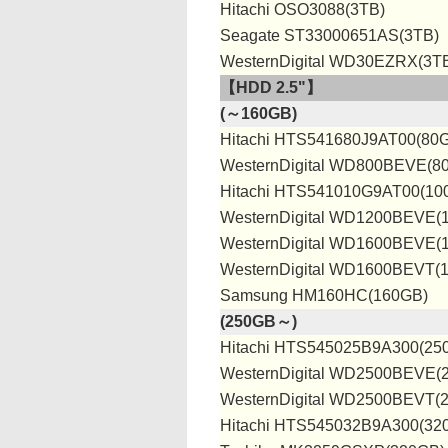
Hitachi OSO3088(3TB)
Seagate ST33000651AS(3TB)
WesternDigital WD30EZRX(3T
【HDD 2.5"】
(～160GB)
Hitachi HTS541680J9AT00(80
WesternDigital WD800BEVE(8
Hitachi HTS541010G9AT00(10
WesternDigital WD1200BEVE(
WesternDigital WD1600BEVE(
WesternDigital WD1600BEVT(
Samsung HM160HC(160GB)
(250GB～)
Hitachi HTS545025B9A300(25
WesternDigital WD2500BEVE(
WesternDigital WD2500BEVT(
Hitachi HTS545032B9A300(32