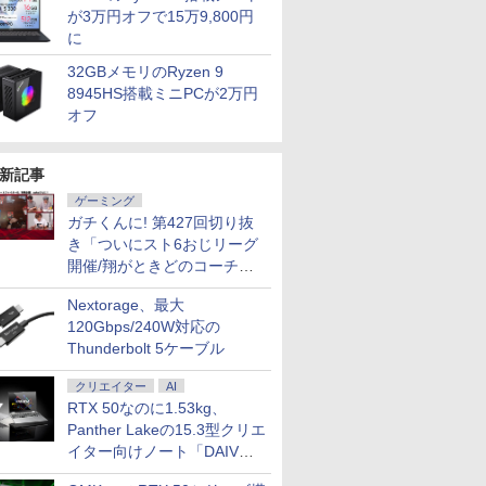
が3万円オフで15万9,800円
に
32GBメモリのRyzen 9
8945HS搭載ミニPCが2万円
オフ
新記事
ゲーミング
ガチくんに! 第427回切り抜
き「ついにスト6おじリーグ
開催/翔がときどのコーチ就
任など」
Nextorage、最大
120Gbps/240W対応の
Thunderbolt 5ケーブル
クリエイター
AI
RTX 50なのに1.53kg、
Panther Lakeの15.3型クリエ
イター向けノート「DAIV
Z5」