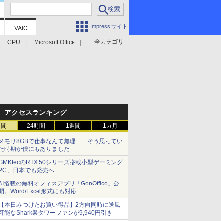
Impress サイト
全カテゴリ
CPU
Microsoft Office
アクセスランキング
時間
24時間
1週間
1カ月
メモリ8GBで仕事なんて無理……そう思ってい
た時期が僕にもありました
GMKtecのRTX 50シリーズ搭載小型ゲーミング
PC、日本でも発売へ
AI搭載の無料オフィスアプリ「GenOffice」公
開。Word/Excel形式にも対応
【本日みつけたお買い得品】2方向同時に送風
可能なShark製タワーファンが9,940円引き