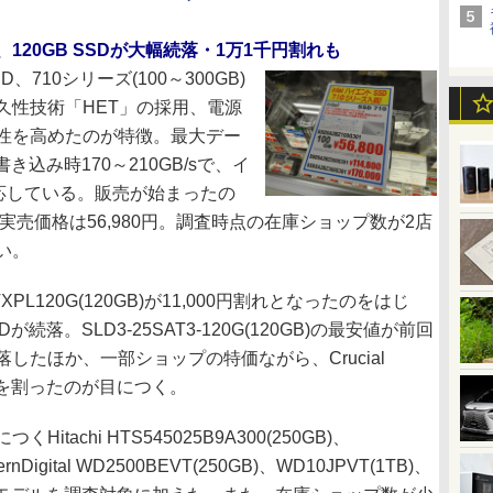
売、120GB SSDが大幅続落・1万1千円割れも
、710シリーズ(100～300GB)
久性技術「HET」の採用、電源
性を高めたのが特徴。最大デー
き込み時170～210GB/sで、イ
に対応している。販売が始まったの
B)で、実売価格は56,980円。調査時点の在庫ショップ数が2店
い。
XPL120G(120GB)が11,000円割れとなったのをはじ
が続落。SLD3-25SAT3-120G(120GB)の最安値が前回
0円に急落したほか、一部ショップの特価ながら、Crucial
000円を割ったのが目につく。
chi HTS545025B9A300(250GB)、
ernDigital WD2500BEVT(250GB)、WD10JPVT(1TB)、