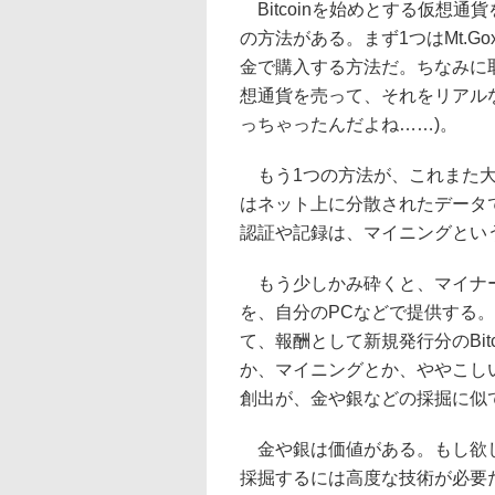
Bitcoinを始めとする仮想通
の方法がある。まず1つはMt.
金で購入する方法だ。ちなみに
想通貨を売って、それをリアル
っちゃったんだよね……)。
もう1つの方法が、これまた大変
はネット上に分散されたデータ
認証や記録は、マイニングとい
もう少しかみ砕くと、マイナーは
を、自分のPCなどで提供する
て、報酬として新規発行分のBi
か、マイニングとか、ややこしい呼
創出が、金や銀などの採掘に似
金や銀は価値がある。もし欲し
採掘するには高度な技術が必要