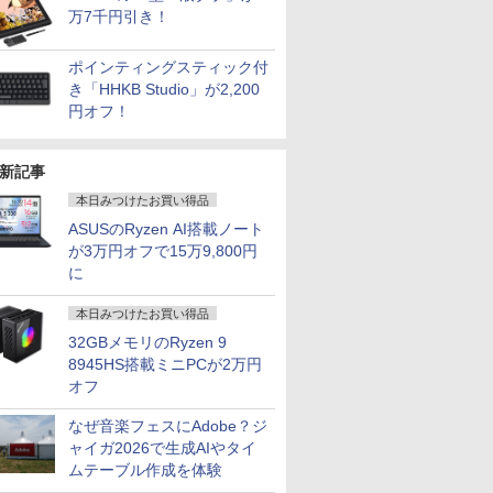
万7千円引き！
ポインティングスティック付
き「HHKB Studio」が2,200
円オフ！
新記事
本日みつけたお買い得品
ASUSのRyzen AI搭載ノート
が3万円オフで15万9,800円
に
本日みつけたお買い得品
32GBメモリのRyzen 9
8945HS搭載ミニPCが2万円
オフ
なぜ音楽フェスにAdobe？ジ
ャイガ2026で生成AIやタイ
ムテーブル作成を体験