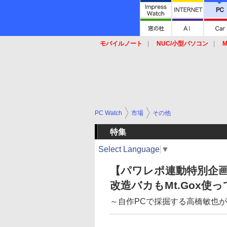
モバイルノート
NUC/小型パソコン
M
SSD
キーボード
マウス
PC Watch
市場
その他
特集
Select Language
▼
【パワレポ連動特別企
改造バカもMt.Gox使
～自作PCで採掘する高橋敏也