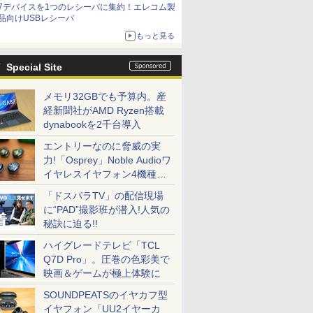
7デバイスを1つのレシーバに集約！エレコム製
品向けUSBレシーバ
もっと見る
Special Site
メモリ32GBでも予算内。産
経新聞社がAMD Ryzen搭載
dynabookを2千台導入
エントリーなのに脅威の実
力!「Osprey」Noble Audioワ
イヤレスイヤフォン4機種を
一気に聴く
「ドスパラTV」の配信現場
に“PAD”撮影班が潜入!人気の
秘訣に迫る!!
ハイグレードテレビ「TCL
Q7D Pro」。圧巻の色彩美で
映画＆ゲームが極上体験に
SOUNDPEATSのイヤカフ型
イヤフォン「UU2イヤーカ