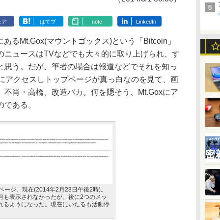
ェア
はてブ
note
LinkedIn
るMt.Gox(マウントゴックス)という「Bitcoin」
のニュースはTVなどでも大々的に取り上げられ、す
と思う。だが、筆者の場合は報道などでそれを知っ
イトにアクセスしトップページが真っ白なのを見て、画
不肖・高橋、改造バカ。何を隠そう、Mt.Goxにア
のである。
プページ、現在(2014年2月28日午後2時)。
何も表示されなかったが、後に2つのメッ
れるようになった。現在にいたるも活動停