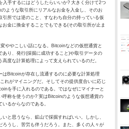
貨を入手するにはどうしたらいいか? 大きく分けて2つ
Goxのような取引所にリアルなお金を入金し、そのお
取引所では逆のこと、すなわち自分の持っている仮
なお金に換金することでもできる(その取引所が止ま
ややこしい話になる。Bitcoinなどの仮想通貨と
であり、発行(採掘に成功すること)や取引データの
う高度な計算処理によって支えられているのだ。
Bitcoinが存在し流通するのに必要な計算処理
。これがマイニングだ。そしてその提供度合いに応じ
tcoinを手に入れるのである。ではなぜにマイナーと
称を使うのか? 実はBitcoinのような仮想通貨の
ているからなのである。
いと思うなら、鉱山で採掘すればいい。しかし、
だろうし、苦労も伴うだろう。また、多くの人々が