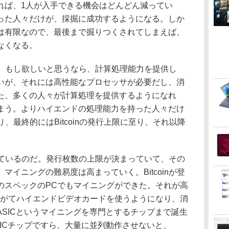
れば、1人が入手できる機会はどんどん減ってい
った人々だけが、採掘に成功するようになる。しか
は有限なので、最後まで掘りつくされてしまえば、
なくなる。
ある。もし欲しいと思うなら、計算処理能力を提供し
いが、それには高性能なプロセッサが必要だし、消
た、多くの人々が計算処理を提供するようになれ
まう。よりハイエンドの処理能力を持った人々だけ
なり、最終的にはBitcoinの発行上限に至り、それ以降
されているのだ。発行枚数の上限が決まっていて、その
マイニングの難易度は高まっていく。Bitcoinが登
のスペックのPCでもマイニングができた。それが高
やがてハイエンドビデオカードを使うようになり、消
SICというマイニングを専門とするチップまで誕生
ICチップですら、大量に並列動作させないと、