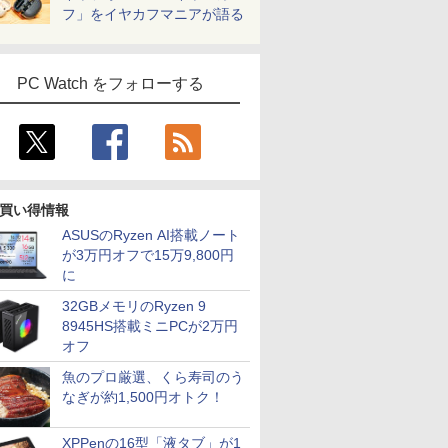
フ」をイヤカフマニアが語る
PC Watch をフォローする
買い得情報
ASUSのRyzen AI搭載ノート
が3万円オフで15万9,800円
に
32GBメモリのRyzen 9
8945HS搭載ミニPCが2万円
オフ
魚のプロ厳選、くら寿司のう
なぎが約1,500円オトク！
XPPenの16型「液タブ」が1