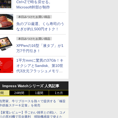
Ctrl+Zで時を戻せる。
Microsoft幹部が制作
本日みつけたお買い得品
魚のプロ厳選、くら寿司のう
なぎが約1,500円オトク！
本日みつけたお買い得品
XPPenの16型「液タブ」が1
万7千円引き！
1平方mmに驚異の37Gb！キ
オクシアとSandisk、第10世
代3次元フラッシュメモリを
開発
Impress Watchシリーズ 人気記事
時間
24時間
1週間
1カ月
吉野家、牛リブロースを熱々で提供する「極旨
牛鉄板ステーキ定食」を発売
【家電レビュー】手ごわい雑草との戦い、コメ
リの草刈機で完全勝利 掃除機感覚で使えた