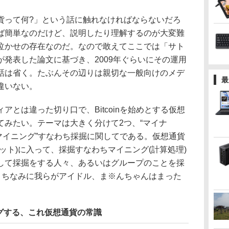
って何?」という話に触れなければならないだろ
ば簡単なのだけど、説明したり理解するのが大変難
泣かせの存在なのだ。なので敢えてここでは「サト
発表した論文に基づき、2009年ぐらいにその運用
話は省く。たぶんその辺りは親切な一般向けのメデ
最
違いない。
とは違った切り口で、Bitcoinを始めとする仮想
てみたい。テーマは大きく分けて2つ、“マイナ
と、“マイニング”すなわち採掘に関してである。仮想通貨
ット)に入って、採掘すなわちマイニング(計算処理)
して採掘をする人々、あるいはグループのことを採
る。ちなみに我らがアイドル、ま※んちゃんはまった
グする、これ仮想通貨の常識