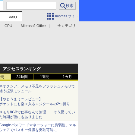
Impress サイト
全カテゴリ
CPU
Microsoft Office
アクセスランキング
時間
24時間
1週間
1カ月
キオクシア、メモリ不足をフラッシュメモリで
補う拡張モジュール
【やじうまミニレビュー】
ポケットにも楽々入るロジクールの2つ折りマ
ウス「Mobi Fold」。その気になるギミックと
メモリ8GBで仕事なんて無理……そう思ってい
は？
た時期が僕にもありました
Googleパスワードマネージャーに脆弱性、マル
ウェアでパスキー保護を突破可能に