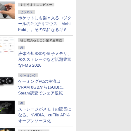
やじうまミニレビュー
ビジネス
ポケットにも楽々入るロジク
ールの2つ折りマウス「Mobi
Fold」。その気になるギミッ
クとは？
福田昭のセミコン業界最前線
AI
液体冷却SSDや量子メモリ、
永久ストレージなど話題豊富
なFMS 2026
ゲーミング
ゲーミングPCの主流は
VRAM 8GBから16GBに。
Steam調査でシェア逆転
AI
ストレージがメモリの延長に
なる。NVIDIA、cuFile APIを
オープンソース化