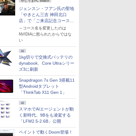
やじうまPC Watch
ジェンスン・フアン氏の聖地
「やきとん三吉 神田北口
店」で「ご来店記念コース」
を娘と堪能
～コース名を変更したのは
NVIDIAに怒られたからではな
い
AI
1kg切りで交換式バッテリの
dynabook、Core Ultraシリー
ズ3に刷新
Snapdragon 7s Gen 3搭載11
型Androidタブレット
「ThinkTab X11 Gen 1」
AI
スマホでAIエージェントが動
く新時代。9Bをも凌駕する
「LFM2.5-2.6B」公開
ペイントで動くDoom登場！