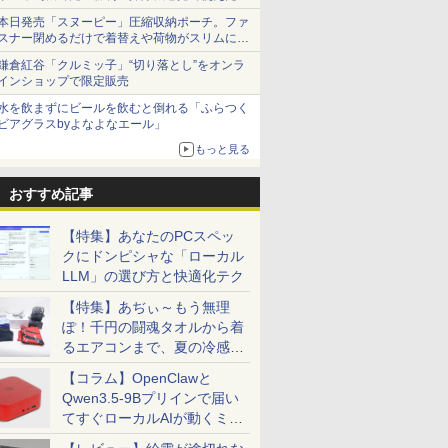
本日発売「スヌーピー」圧縮収納ポーチ。ファ
スナー閉めるだけで着替えや荷物がスリムにま
とまる
鎌倉紅谷「クルミッ子」“切り落とし”をオンラ
インショップで限定販売
水を飲まずにビールを飲むと倒れる「ふらつく
ビアグラスbyよなよなエール」
もっと見る
おすすめ記事
【特集】あなたのPCスペッ
クにドンピシャな「ローカル
LLM」の選び方と快適化テク
【特集】あぢぃ～もう無理
ぽ！千円の闘魂タオルから着
るエアコンまで、夏の冷感グ
ッズ一挙紹介
【コラム】OpenClawと
Qwen3.5-9Bプリインで届い
てすぐローカルAIが動くミニ
PC「SER9 Pro」