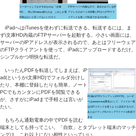
リーダーとしておすすめなのは「i文庫
FTPサーバー内蔵なので、表示されているIP
HD」。特にWindows派の人は、これしか選
アドレスのポート2100番にPCからFTPクラ
択肢はないと言ってもいいだろう
イアントを使って転送できるのが良い
iPadへはiTunesを使わずに転送できる。転送するには、ま
ずi文庫HD内蔵のFTPサーバーを起動する。小さい画面には、
サーバーのIPアドレスが表示されるので、あとはフリーウェア
のFTPクライアントを使って、iPadにアップロードするだけ。
シンプルかつ明快な転送だ。
いったんPDFを転送してしまえば、iP
ad(というかi文庫HD)でフォルダ分けし
たり、本棚に登録したりも簡単。ノート
PCでもカンタンにPDFを閲覧できる
PC側のFTPクライアント(FFFTP)。ユーザ
が、さすがにiPadまで手軽とは言いが
ーはanonymous(匿名)として、ファイル一覧
たい。
はLISTコマンドを使うように設定するだけ。
あとはドラッグ&ドロップでファイル転送で
きる
もちろん通勤電車の中でPDFを読む
端末としても持ってこい。「自炊」とタブレット端末のマッチ
ングは、これ以上にない相性といっていい。