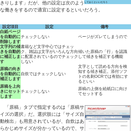
きりします」だが、他の設定は次のよう
しておくといいだろう
な働きをするので適宜に設定するといいだろう。
設定項目
設定
備考
白紙ページ
を自動的に
チェックしない
ページがズレてしまうので
削除します
文字列の傾
書籍など文字中心ではチェッ
きを自動的
ク、雑誌は文字がいろんな方向
傾いた原稿の「行」を認識
に補正しま
に配置されているのでチェック
して傾きを補正する機能
す
しない
文字として読める方向を検
原稿の向き
知する傾き補正。添付ソフ
を自動的に
自炊ではチェックしない
トの名刺OCRでは有効にす
補正します
るといい
原稿を上向
原稿の上側を給紙口に向け
きにセット
チェックしない
てセットする
します
「原稿」タブで指定するのは「原稿サ
イズの選択」だ。選択肢には「サイズ自
動検出」も用意されているが、自炊はあ
らかじめサイズが分かっているので、サ