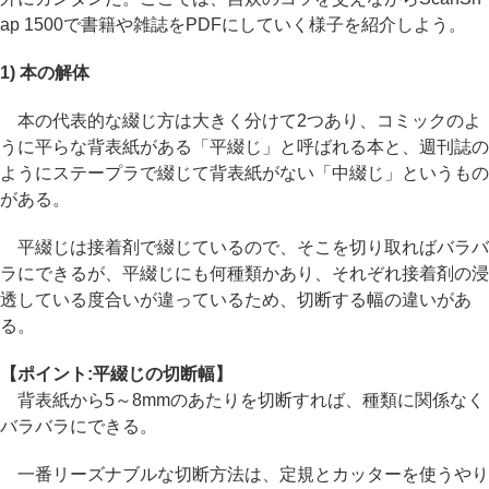
ap 1500で書籍や雑誌をPDFにしていく様子を紹介しよう。
1) 本の解体
本の代表的な綴じ方は大きく分けて2つあり、コミックのよ
うに平らな背表紙がある「平綴じ」と呼ばれる本と、週刊誌の
ようにステープラで綴じて背表紙がない「中綴じ」というもの
がある。
平綴じは接着剤で綴じているので、そこを切り取ればバラバ
ラにできるが、平綴じにも何種類かあり、それぞれ接着剤の浸
透している度合いが違っているため、切断する幅の違いがあ
る。
【ポイント:平綴じの切断幅】
背表紙から5～8mmのあたりを切断すれば、種類に関係なく
バラバラにできる。
一番リーズナブルな切断方法は、定規とカッターを使うやり