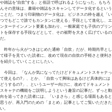
や雑誌を“自炊”する」と俗語で呼ばれるようになった。もちろ
んその意味は、書籍や雑誌をスキャンしてデータ化するという
ことだ。つまり印刷物のデータ化は、ビジネスの枠を越え「い
つでもどこで誰でもカンタンに使える」手段として進化し、エ
ンターテインメント要素も加わり、一般家庭でも子供のプリン
トを保存する手段などとして、その裾野を大きく広げているの
だ。
昨年から火がつきはじめた通称「自炊」だが、時期尚早とし
て様子を見ていた読者に、改めて現在の自炊の手軽さと便利さ
を紹介していくことにしたい。
今回は、「なんか気になってたけどドキュメントスキャナっ
て使えるの?」、とか、「自炊って興味はあるけど具体的には
どうするの?」、というユーザー向けに、改めてドキュメント
スキャナの機能をご説明しようという趣旨の記事だ。ずっと動
向を追ってきた読者には、「いまさら」と感じる場面もあると
思うが、再入門のための「まとめ」記事としてご覧いただきた
い。