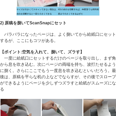
サイズが大きくてスキャンできない場合は、
4方の余白を切断すれば、A4変形でもB5判程
余白を切断すると一回り小さくできる
度まで小さくできるはずだ
2) 原稿を捌いてScanSnapにセット
バラバラになったページは、よく捌いてから給紙口にセット
するが、ここにもコツがある。
【ポイント:空気を入れて、捌いて、ズラす】
一度に給紙口にセットするだけのページを取り出し、まず角
から息を吹き込む。次にページの両端を持ち、波打たせるよう
に捌く。さらにここでもう一度息を吹き込むといいだろう。最
後は、原稿を平らな机の上などでならすが、その後でスロープ
ができるようにページを少しずつズラすと給紙がスムーズにな
る