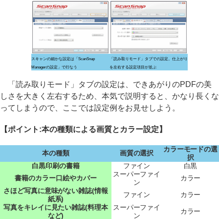
スキャンの細かな設定は「ScanSnap
「読み取りモード」タブでの設定。仕上がり
Managerの設定」で行なう
を左右する設定項目が並ぶ
「読み取りモード」タブの設定は、できあがりのPDFの美
しさを大きく左右するため、本気で説明すると、かなり長くな
ってしまうので、ここでは設定例をお見せしよう。
【ポイント:本の種類による画質とカラー設定】
カラーモードの選
本の種類
画質の選択
択
白黒印刷の書籍
ファイン
白黒
スーパーファイ
書籍のカラー口絵やカバー
カラー
ン
さほど写真に意味がない雑誌(情報
ファイン
カラー
紙系)
写真をキレイに見たい雑誌(料理本
スーパーファイ
カラー
など)
ン