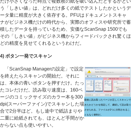
だけ小さくなった時点で複数枚の紙を吸い込んだとするかとい
う「しきい値」は、どれだけ多くの紙でテストしたかというデ
ータ量に精度が大きく依存する。PFUはドキュメントスキャ
ナがビジネス機だけの時代から、実際のオフィスや研究所で蓄
積したデータを持っているため、安価なScanSnap 1500でも
その「しきい値」がビジネス機からフィードバックされ驚くほ
どの精度を見せてくれるというわけだ。
4) ボタン一発でスキャン
「ScanSnap Managerの設定」で設定
を終えたらスキャンの開始だ。それに
は、本体の青いボタンを押すだけ。たっ
たコレだけだ。読み取り速度は、160ペ
ージのコミックサイズのカラー本を300
最後に読み取ったページが正しくスキャンで
dpi(スーパーファイン)でスキャンした場
きたかどうかを指定して、継続して読み取り
合で2分半ほど。もし途中で紙詰まりや
させられる。ファイルが2つに分割されるこ
ともなく便利だ。
二重に給紙されても、ほとんど手間がか
からない点も使いやすい。