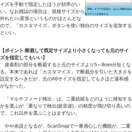
イズを手動で指定したほうが効率がい
「原稿」タブでの設定は、おもに原稿の読み
い。なお雑誌の場合は、規格サイズから
取りサイズを指定する
外れた○○変形というものがほとんどな
ので、「カスタマイズ」ボタンを使い独自のサイズを追加する
といい。
【ポイント:断裁して既定サイズより小さくなっても元のサイ
ズを指定してもいい】
接着剤の部分を断裁すると元のサイズより5～8mm分短くな
る。本来であれば「カスタマイズ」で断裁分を引いた大きさを
設定するべきだが、元のA6サイズを指定してもさほど違和感
がなかった。
「マルチフィード検出」は、二重給紙をどのように検知する
かを選ぶが「重なりで検出(超音波)」の精度が飛び切り高いの
で、これ以外を選ぶことはまずない。
やや余談となるが、ScanSnapで一番感心した機能が、二重