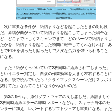
ドキュメントスキャナで用意されているの
スキャン中のエラーを即時レポートするのも
は、この程度の解像度だが、印刷物をスキャ
重要な機能。あるとないとでは、作業効率に
ンするには十分だ
天と地の差が出る
次に重要な条件が、紙詰まりなどを起こしたときの対応性
だ。原稿が曲がっていて紙詰まりを起こしてしまった場合な
ど、どこまで正しくスキャンできて、どのページで紙詰まりし
たかを、紙詰まりを起こした瞬間に報告してくれなければ、あ
とでPDFを切ったり貼ったりで大変な労力を強いられること
になる。
また「紙がくっついていて2枚同時に給紙されてしまった」
というエラー判定も、自炊の作業効率を大きく左右することに
なる。後で読んでいたら「クライマックスシーンだけスッポリ
抜けてた」なんてことになりかねないのだ。
第3の条件は、添付ソフトウェアの良し悪しだ。紙詰まりや
2枚同時給紙エラーの即時レポートなどは、スキャナ自体のセ
ンサーに加え、レポートするソフトウェアも重要になる。また