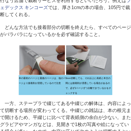
行なう店舗で裁断サービスを利用するといいだろう。例えば
フ
ェデックス キンコーズ
では、厚さ1cmの本の場合、105円で裁
断してくれる。
どんな方法でも接着部分の切断を終えたら、すぺてのページ
がバラバラになっているかを必ず確認すること。
本の最初のページと最後のページは、他のペ
5mm切断しても、それ以上に表紙と本文の
ージより接着剤が浸透しているので注意
間には接着剤が浸透している場合があるの
で、必ず1ページずつ分離できているかをチ
ェックする
一方、ステープラで綴じてある中綴じの解体は、内容によっ
て切断する場所が変わってくる。中綴じの雑誌は、本の根元ま
で開けるため、平綴じに比べて背表紙側の余白が少ない。また
グラビアやマンガなどは、見開きで1枚の写真や絵になってい