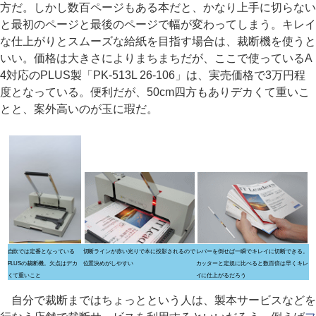
方だ。しかし数百ページもある本だと、かなり上手に切らない
と最初のページと最後のページで幅が変わってしまう。キレイ
な仕上がりとスムーズな給紙を目指す場合は、裁断機を使うと
いい。価格は大きさによりまちまちだが、ここで使っているA
4対応のPLUS製「PK-513L 26-106」は、実売価格で3万円程
度となっている。便利だが、50cm四方もありデカくて重いこ
とと、案外高いのが玉に瑕だ。
自炊では定番となっている
切断ラインが赤い光りで本に投影されるので
レバーを倒せば一瞬でキレイに切断できる。
PLUSの裁断機。欠点はデカ
位置決めがしやすい
カッターと定規に比べると数百倍は早くキレ
くて重いこと
イに仕上がるだろう
自分で裁断まではちょっとという人は、製本サービスなどを