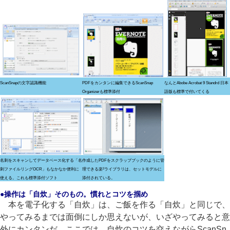
ScanSnapの文字認識機能
PDFをカンタンに編集できるScanSnap
なんとAbobe Acrobat 9 Standrd 日本
Organizerも標準添付
語版も標準で付いてくる
名刺をスキャンしてデータベース化する「名
作成したPDFをスクラップブックのように管
2
刺ファイルリングOCR」もなかなか便利に
理できる楽
ライブラリは、セットモデルに
使える。これも標準添付ソフト
添付されている。
●操作は「自炊」そのもの。慣れとコツを掴め
本を電子化する「自炊」は、ご飯を作る「自炊」と同じで、
やってみるまでは面倒にしか思えないが、いざやってみると意
外にカンタンだ。ここでは、自炊のコツを交えながらScanSn