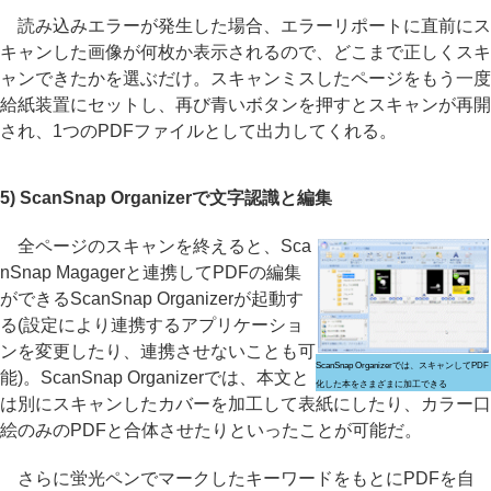
読み込みエラーが発生した場合、エラーリポートに直前にス
キャンした画像が何枚か表示されるので、どこまで正しくスキ
ャンできたかを選ぶだけ。スキャンミスしたページをもう一度
給紙装置にセットし、再び青いボタンを押すとスキャンが再開
され、1つのPDFファイルとして出力してくれる。
5) ScanSnap Organizerで文字認識と編集
全ページのスキャンを終えると、Sca
nSnap Magagerと連携してPDFの編集
ができるScanSnap Organizerが起動す
る(設定により連携するアプリケーショ
ンを変更したり、連携させないことも可
ScanSnap Organizerでは、スキャンしてPDF
能)。ScanSnap Organizerでは、本文と
化した本をさまざまに加工できる
は別にスキャンしたカバーを加工して表紙にしたり、カラー口
絵のみのPDFと合体させたりといったことが可能だ。
さらに蛍光ペンでマークしたキーワードをもとにPDFを自