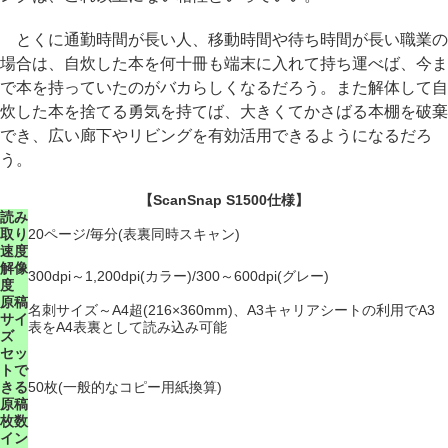
とくに通勤時間が長い人、移動時間や待ち時間が長い職業の
場合は、自炊した本を何十冊も端末に入れて持ち運べば、今ま
で本を持っていたのがバカらしくなるだろう。また解体して自
炊した本を捨てる勇気を持てば、大きくてかさばる本棚を破棄
でき、広い廊下やリビングを有効活用できるようになるだろ
う。
【ScanSnap S1500仕様】
読み
取り
20ページ/毎分(表裏同時スキャン)
速度
解像
300dpi～1,200dpi(カラー)/300～600dpi(グレー)
度
原稿
名刺サイズ～A4超(216×360mm)、A3キャリアシートの利用でA3
サイ
表をA4表裏として読み込み可能
ズ
セッ
トで
きる
50枚(一般的なコピー用紙換算)
原稿
枚数
イン