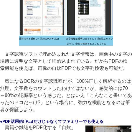
通常の本と遜色なく読めるPDFが完成
文字情報は透明な文字として埋め込まれてい
るので、全文を検索するとこもできる
文字認識ソフトで埋め込まれた文字情報は、画像中の文字の
場所に透明な文字として埋め込まれている。だからPDFの検
索機能を使えば、画像の自炊PDFでも文字列検索も可能だ。
気になるOCRの文字認識率だが、100%正しく解析するのは
無理。文字数をカウントしたわけではないが、感覚的には70
～80%の認識率という感じだ。とはいえ「こんなこと書いてあ
ったのドコだっけ?」という場合に、強力な機能となるのは筆
者が保証しよう。
●PDF活用術!iPadだけじゃなくてファミリーでも使える
書籍や雑誌をPDF化する「自炊」