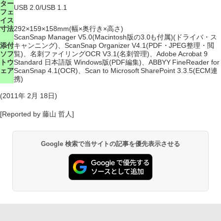
ター
USB 2.0/USB 1.1
フェ
イス
寸法
292×159×158mm(幅×奥行き×高さ)
ScanSnap Manager V5.0(Macintosh版の3.0も付属)(ドライバ・ス
添付
キャンニング)、ScanSnap Organizer V4.1(PDF・JPEG整理・閲
ソフ
覧)、名刺ファイリングOCR V3.1(名刺管理)、Adobe Acrobat 9
トウ
Standard 日本語版 Windows版(PDF編集)、ABBYY FineReader for
ェア
ScanSnap 4.1(OCR)、Scan to Microsoft SharePoint 3.3.5(ECM連
携)
(2011年 2月 18日)
[Reported by 藤山 哲人]
Google 検索で当サイトの記事を優先表示させる