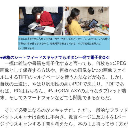
自炊した本をiPadに入れておけば、何十～何
レシピをスクラップしておけば、こんな使い
百冊もの本を持ち歩けるので、移動時間を有
方もできる。その可能性は無限大だ
効に活用できる
●破格のシートフィードスキャナでもボタン一発で電子化OK!
一概に雑誌や書籍を電子化すると言っても、何枚ものJPEG
画像として保存する方法や、何枚かの画像を1つの画像ファイ
ルにするTIFFのマルチページを使う方法などがある。しかし
自炊の王道は、やはり汎用性の高いPDFで決まり。PDFであ
れば、PCはもちろん、iPadやGALAXYのようなタブレット端
末、そしてスマートフォンなどでも閲覧できるからだ。
そこで必要になるのがスキャナだ。ただし一般的なフラッド
ベットスキャナは自炊に不向き。数百ページに及ぶ本を1ペー
ジずつスキャンする手間を考えたら、本のまま持って歩く方が