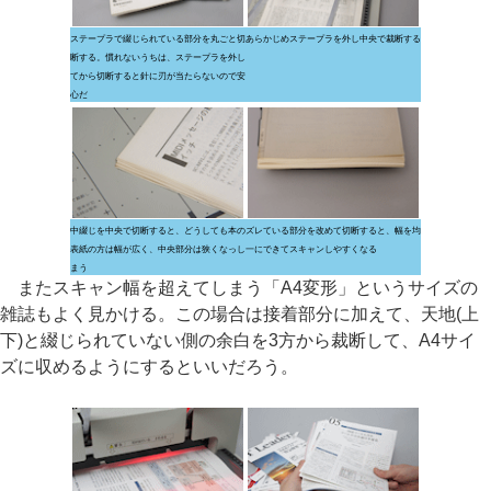
ステープラで綴じられている部分を丸ごと切
あらかじめステープラを外し中央で裁断する
断する。慣れないうちは、ステープラを外し
てから切断すると針に刃が当たらないので安
心だ
中綴じを中央で切断すると、どうしても本の
ズレている部分を改めて切断すると、幅を均
表紙の方は幅が広く、中央部分は狭くなっし
一にできてスキャンしやすくなる
まう
またスキャン幅を超えてしまう「A4変形」というサイズの
雑誌もよく見かける。この場合は接着部分に加えて、天地(上
下)と綴じられていない側の余白を3方から裁断して、A4サイ
ズに収めるようにするといいだろう。