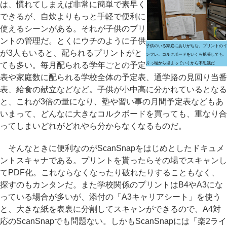
は、慣れてしまえば非常に簡単で素早く
できるが、自炊よりもっと手軽で便利に
使えるシーンがある。それが子供のプリ
ントの管理だ。とくにウチのように子供
子供のいる家庭にありがちな、プリントのイ
が3人もいると、配られるプリントがと
ンフレ。コルクボードをいくら拡張しても、
ても多い。毎月配られる学年ごとの予定
片っ端から埋まっていくから不思議だ
表や家庭数に配られる学校全体の予定表、通学路の見回り当番
表、給食の献立などなど。子供が小中高に分かれているとなる
と、これが3倍の量になり、塾や習い事の月間予定表などもあ
いまって、どんなに大きなコルクボードを買っても、重なり合
ってしまいどれがどれやら分からなくなるものだ。
そんなときに便利なのがScanSnapをはじめとしたドキュメ
ントスキャナである。プリントを貰ったらその場でスキャンし
てPDF化。これならなくなったり破れたりすることもなく、
探すのもカンタンだ。また学校関係のプリントはB4やA3にな
っている場合が多いが、添付の「A3キャリアシート」を使う
と、大きな紙を表裏に分割してスキャンができるので、A4対
応のScanSnapでも問題ない。しかもScanSnapには「楽2ライ