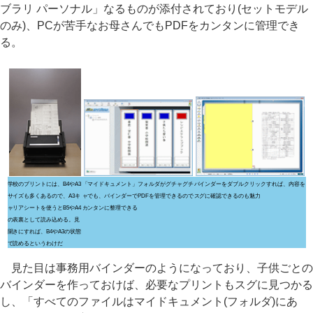
ブラリ パーソナル」なるものが添付されており(セットモデル
のみ)、PCが苦手なお母さんでもPDFをカンタンに管理でき
る。
学校のプリントには、B4やA3
「マイドキュメント」フォルダがグチャグチ
バインダーをダブルクリックすれば、内容を
サイズも多くあるので、A3キ
ャでも、バインダーでPDFを管理できるので
スグに確認できるのも魅力
ャリアシートを使うとB5やA4
カンタンに整理できる
の表裏として読み込める。見
開きにすれば、B4やA3の状態
で読めるというわけだ
見た目は事務用バインダーのようになっており、子供ごとの
バインダーを作っておけば、必要なプリントもスグに見つかる
し、「すべてのファイルはマイドキュメント(フォルダ)にあ