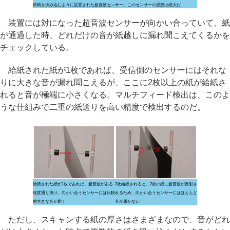
原稿を挟み込むように設置された超音波センサー。このセンサーの恩恵は絶大だ
装置には対になった超音波センサーが向かい合っていて、紙
が通過した時、どれだけの音が紙越しに漏れ聞こえてくるかを
チェックしている。
給紙された紙が1枚であれば、受信側のセンサーにはそれな
りに大きな音が漏れ聞こえるが、ここに2枚以上の紙が給紙さ
れると音が極端に小さくなる。マルチフィード検出は、このよ
うな仕組みで二重の紙送りを高い精度で検出するのだ。
給紙された紙が1枚であれば、超音波がある
2枚給紙されると、2枚の紙に超音波が反射さ
程度通り抜け、向かい合うセンサーには比較
れるため、向かい合うセンサーにはほとんど
的大きな音が届く
音が届かない
ただし、スキャンする紙の厚さはさまざまなので、音がどれ