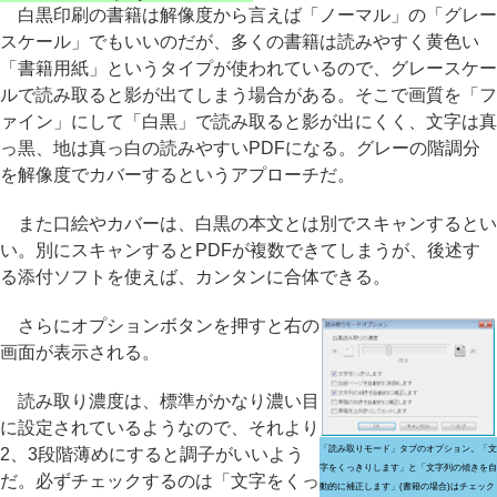
白黒印刷の書籍は解像度から言えば「ノーマル」の「グレー
スケール」でもいいのだが、多くの書籍は読みやすく黄色い
「書籍用紙」というタイプが使われているので、グレースケー
ルで読み取ると影が出てしまう場合がある。そこで画質を「フ
ァイン」にして「白黒」で読み取ると影が出にくく、文字は真
っ黒、地は真っ白の読みやすいPDFになる。グレーの階調分
を解像度でカバーするというアプローチだ。
また口絵やカバーは、白黒の本文とは別でスキャンするとい
い。別にスキャンするとPDFが複数できてしまうが、後述す
る添付ソフトを使えば、カンタンに合体できる。
さらにオプションボタンを押すと右の
画面が表示される。
読み取り濃度は、標準がかなり濃い目
に設定されているようなので、それより
「読み取りモード」タブのオプション。「文
2、3段階薄めにすると調子がいいよう
字をくっきりします」と「文字列の傾きを自
だ。必ずチェックするのは「文字をくっ
動的に補正します」(書籍の場合)はチェック