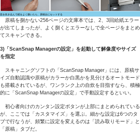
息を吹き込んで紙をよく捌いたら、原稿台にセットする
原稿を捌かない256ページの文庫本では、2、3回給紙エラー
が出てしまったが、よく捌くとエラーなしで全ページをまとめ
てスキャンできる。
3)「ScanSnap Managerの設定」を起動して解像度やサイズ
を指定
スキャニングソフトの「ScanSnap Manager」には、原稿サ
イズ自動認識や原稿がカラーか白黒かを見分けるオートモード
も搭載されているが、ワンランク上の自炊を目指すなら、積極
的に「ScanSnap Managerの設定」で手動設定するといい。
初心者向けのカンタン設定ボタンが上部にまとめられている
が、ここでは「カスタマイズ」を選ぶ。細かな設定は6つのタ
ブで行なうが、頻繁に設定を変えるのは「読み取りモード」と
「原稿」タブだ。