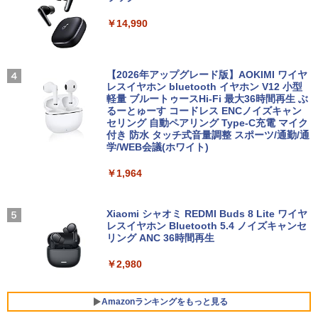
Hzリフレッシュレート sRGB99% 1670
￥19,800
￥14,990
万色 300nits ΔE＜1 低ブルーライト 大
Dell OptiPlex 7080 SFF 第10世代 Core
3
画面 TÜV認証 目にやさしい 調整可能な
新品ノートパソコン VETESA Intel Celer
i5 メモリ16GB SSD 512GB Office付き
3
スタンド VESA
on Windows11 Office付き メモリ16GB
Type-C Windows11 デスクトップPC 中
SSD1TB 15.6型 FHD Webカメラ テンキ
古パソコン
ゾンビのあふれた世界で俺だけが襲われ
4
ー 薄型 軽量 初心者 学生 ビジネス
【2026年アップグレード版】AOKIMI ワイヤ
￥12,580
ない 5 【電子書籍】[ 増田ちひろ ]
レスイヤホン bluetooth イヤホン V12 小型
￥54,800
軽量 ブルートゥースHi-Fi 最大36時間再生 ぶ
￥21,980
￥1,155
るーとゅーす コードレス ENCノイズキャン
セリング 自動ペアリング Type-C充電 マイク
【エントリーで最大全額ポイント還元｜
4
付き 防水 タッチ式音量調整 スポーツ/通勤/通
8/11まで】 ASUS｜エイスース PCモニ
NiPoGi ミニpc Intel N5030 【2026新モ
4
学/WEB会議(ホワイト)
ター Eye Care VA249HG [23.8型 /フルH
超得2,000円OFF&P2倍｜レッツノート｜
デル・業界超ミニ】 最大3.1Hz mini pc
4
D(1920×1080) /ワイド /120Hz]
Microsoft office 2019 H&B付き｜中古
Windows11 Pro 12GB+256GB SSD (4T
＼レビュー投稿で選べるプレゼント／【
5
￥1,964
ノートパソコン Windows11 office付｜
B拡大可能) 4K 静音 高速熱放散 小型超軽
5歳 6歳 7冊セット】 七田式知力ドリル
メモリ8GB SSD256GB｜Panasonic Le
量ミニパソコン豊富なインターフェース
￥13,800
夏休み 子供 子供用 人気 幼児七田式 B5
t's note｜中古ノートパソコン 軽量 薄型
USB3.2/HDMI 2.0×2 高速2.4G/5GWi-Fi
判 シルバーバック みぎのう そうぞう け
｜モバイルPC｜ノートパソコン B5サイ
BT4.2 省電力 小型パソコン
いさん もじをよむ・かく めいろ おかね
Xiaomi シャオミ REDMI Buds 8 Lite ワイヤ
ズ｜パソコン｜中古パソコン｜中古PC
【ph-A】
レスイヤホン Bluetooth 5.4 ノイズキャンセ
リング ANC 36時間再生
￥29,900
I-O DATA（アイ・オー・データ機器） 3
5
￥29,800
￥5,390
辺フレームレス＆広視野角ADSパネル
23.8型ワイド液晶ディスプレイ LCD-A24
￥2,980
1DBX ブラック
【新品】快適性能 デスクトップパソコン
5
【新品】【楽天1位！】ノートパソコン
パソコン 新品SSD Windows11 Office付
￥14,826
Amazonランキングをもっと見る
5
新品第13世代CPU搭載ノートPC Office
き インテル 第14世代 第13世代 Core i5-