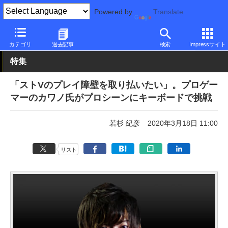
Powered by
Translate
PC Watch
半導体/周辺機器
キーボード
ゲーミング
カテゴリ
過去記事
検索
Impressサイト
特集
「ストVのプレイ障壁を取り払いたい」。プロゲー
マーのカワノ氏がプロシーンにキーボードで挑戦
若杉 紀彦
2020年3月18日 11:00
リスト