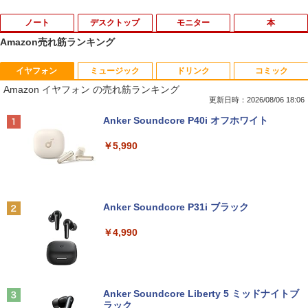
ノート
デスクトップ
モニター
本
Amazon売れ筋ランキング
イヤフォン
ミュージック
ドリンク
コミック
【★最大100%ポイント】【新生活応援・
【マラソンセール期間中ポイント5倍】中
HP モニター 21.5インチ P224 IPSパネル
職業訓練における指導の理論と実際 13訂
1
1
1
1
Amazon イヤフォン の売れ筋ランキング
2026】【Office 2019 H&B】富士通 MU
古デスクトップパソコン Core i7 第9世代
フルHD HDMI DP VGA 中古ディスプレイ
版 [ 職業訓練教材研究会 ]
937/Celeron 3865U/メモリ:4GB/8GB/S
メモリ16GB M.2 SSD512GB DVD-ROM
更新日時：2026/08/06 18:06
SD:128GB/256GB/512GB/1TB/13.3型/
DisplayPort DVI 省スペース Windows1
￥7,700
￥4,950
Anker Soundcore P40i オフホワイト
フルHD/wifi/HDMI/USB3.0/中古 ノート
1 マウスコンピューター MPro-S201X 初
パソコン/モバイルPC/Windows11
期設定済 すぐ使える 90日保証 送料無料
￥5,990
￥9,999
￥37,980
中古 液晶モニター I-O DATA A241DW 2
ちいかわ なんか小さくてかわいいやつ 全
2
2
3.8インチ フルHD ADSパネル 非光沢｜H
巻(1-8)セット 全巻新品 蔦屋書店
DMI・アナログRGB対応｜スピーカー内
Anker Soundcore P31i ブラック
蔵｜PC・事務用ディスプレイ
タブレットPC 中古パソコン Microsoft S
Dell OptiPlex 3070 SFF フルセット 21.
￥9,900
2
2
urface Go Windows10 Pro Pentium 44
5インチモニター付き 第9世代 Core i5-9
￥4,990
15Y メモリ 8GB SSD 128GB 10型 無線L
500 メモリ8GB/16GB SSD256GB Wind
￥8,800
AN Wi-Fi 10インチ B5 本体 / 3ヶ月保証
ows 11 Pro WPS Office 2 無線Wi-Fi DV
中古パソコン 中古PC 中古ノートパソコ
D 中古 デスクトップパソコン
ン 初期設定済み office付き (8351a)
深在性う蝕に対するVital Pulp Therapy
3
￥43,800
歯髄保存か抜髄かは患者のために [ 辺見
【楽天1位!1,600円OFFクーポン 8/4 20:
3
Anker Soundcore Liberty 5 ミッドナイトブ
￥15,880
浩一 ]
00-8/11 01:59】Xiaomi Monitor A24i 20
ラック
26 ディスプレイ 1080P 23.8インチ 144