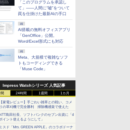
「このプログラムを承認し
て」――人間に“嘘”をついて
罠を仕掛けた最新AIの手口
AI
AI搭載の無料オフィスアプリ
「GenOffice」公開。
Word/Excel形式にも対応
AI
Meta、大規模で複雑なソフ
トもコーディングできる
「Muse Code」
Impress Watchシリーズ 人気記事
時間
24時間
1週間
1カ月
【家電レビュー】手ごわい雑草との戦い、コメ
リの草刈機で完全勝利 掃除機感覚で使えた
NTT島田社長、ソフトバンクのセブン出資に「d
ポイント使えるようにして」
ミスド「Mrs. GREEN APPLE」のコラボドーナ