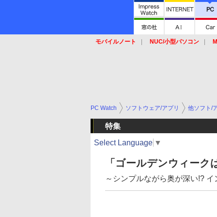
モバイルノート
NUC/小型パソコン
M
SSD
キーボード
マウス
PC Watch
ソフトウェア/アプリ
他ソフト/
特集
Select Language
▼
「ゴールデンウィークは
～シンプルながら奥が深い!? 