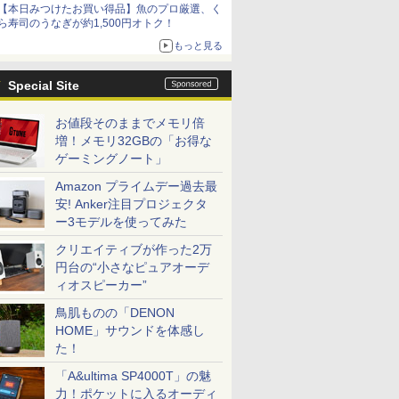
【本日みつけたお買い得品】魚のプロ厳選、く
ら寿司のうなぎが約1,500円オトク！
もっと見る
Special Site
お値段そのままでメモリ倍
増！メモリ32GBの「お得な
ゲーミングノート」
Amazon プライムデー過去最
安! Anker注目プロジェクタ
ー3モデルを使ってみた
クリエイティブが作った2万
円台の“小さなピュアオーデ
ィオスピーカー”
鳥肌ものの「DENON
HOME」サウンドを体感し
た！
「A&ultima SP4000T」の魅
力！ポケットに入るオーディ