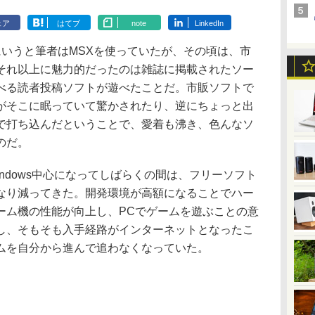
ェア
はてブ
note
LinkedIn
的にいうと筆者はMSXを使っていたが、その頃は、市
それ以上に魅力的だったのは雑誌に掲載されたソー
べる読者投稿ソフトが遊べたことだ。市販ソフトで
がそこに眠っていて驚かされたり、逆にちょっと出
で打ち込んだということで、愛着も沸き、色んなソ
のだ。
indows中心になってしばらくの間は、フリーソフト
なり減ってきた。開発環境が高額になることでハー
ーム機の性能が向上し、PCでゲームを遊ぶことの意
し、そもそも入手経路がインターネットとなったこ
ムを自分から進んで追わなくなっていた。