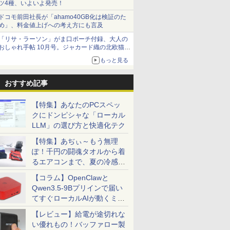
ツ4種、いよいよ発売！
ドコモ前田社長が「ahamo40GB化は検証のた
め」、料金値上げへの考え方にも言及
「リサ・ラーソン」がま口ポーチ付録、大人の
おしゃれ手帖 10月号。ジャカード織の北欧猫デ
ザイン
もっと見る
おすすめ記事
【特集】あなたのPCスペッ
クにドンピシャな「ローカル
LLM」の選び方と快適化テク
【特集】あぢぃ～もう無理
ぽ！千円の闘魂タオルから着
るエアコンまで、夏の冷感グ
ッズ一挙紹介
【コラム】OpenClawと
Qwen3.5-9Bプリインで届い
てすぐローカルAIが動くミニ
PC「SER9 Pro」
【レビュー】給電が途切れな
い優れもの！バッファロー製