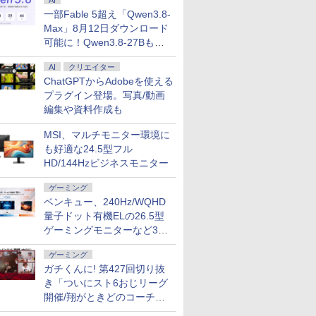
AI
一部Fable 5超え「Qwen3.8-
Max」8月12日ダウンロード
可能に！Qwen3.8-27Bも順
次
AI
クリエイター
ChatGPTからAdobeを使える
プラグイン登場。写真/動画
編集や資料作成も
MSI、マルチモニター環境に
も好適な24.5型フル
HD/144Hzビジネスモニター
ゲーミング
ベンキュー、240Hz/WQHD
量子ドット有機ELの26.5型
ゲーミングモニターなど3機
種
ゲーミング
ガチくんに! 第427回切り抜
き「ついにスト6おじリーグ
開催/翔がときどのコーチ就
任など」