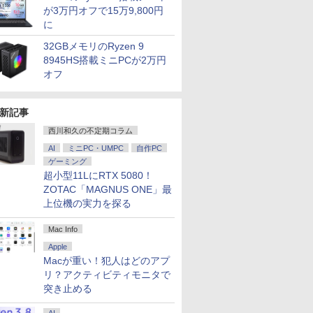
が3万円オフで15万9,800円
に
32GBメモリのRyzen 9
8945HS搭載ミニPCが2万円
オフ
新記事
西川和久の不定期コラム
AI
ミニPC・UMPC
自作PC
ゲーミング
超小型11LにRTX 5080！
ZOTAC「MAGNUS ONE」最
上位機の実力を探る
Mac Info
Apple
Macが重い！犯人はどのアプ
リ？アクティビティモニタで
突き止める