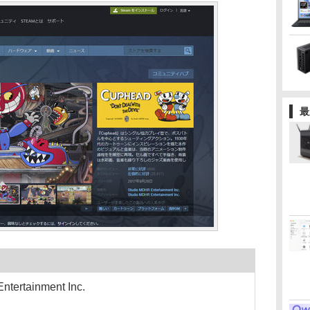
最
rtainment Inc.