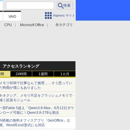
Impress サイト
全カテゴリ
CPU
Microsoft Office
アクセスランキング
時間
24時間
1週間
1カ月
メモリ8GBで仕事なんて無理……そう思ってい
た時期が僕にもありました
キオクシア、メモリ不足をフラッシュメモリで
補う拡張モジュール
一部Fable 5超え「Qwen3.8-Max」8月12日ダウ
ンロード可能に！Qwen3.8-27Bも順次
AI搭載の無料オフィスアプリ「GenOffice」公
開。Word/Excel形式にも対応