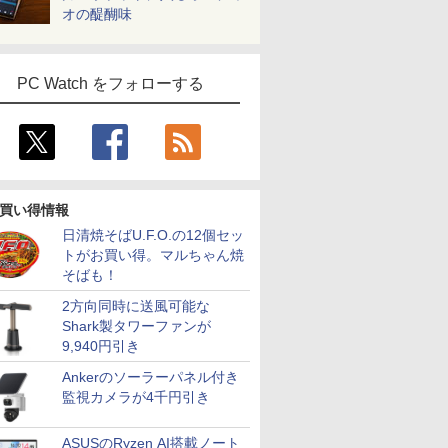
オの醍醐味
PC Watch をフォローする
買い得情報
日清焼そばU.F.O.の12個セッ
トがお買い得。マルちゃん焼
そばも！
2方向同時に送風可能な
Shark製タワーファンが
9,940円引き
Ankerのソーラーパネル付き
監視カメラが4千円引き
ASUSのRyzen AI搭載ノート