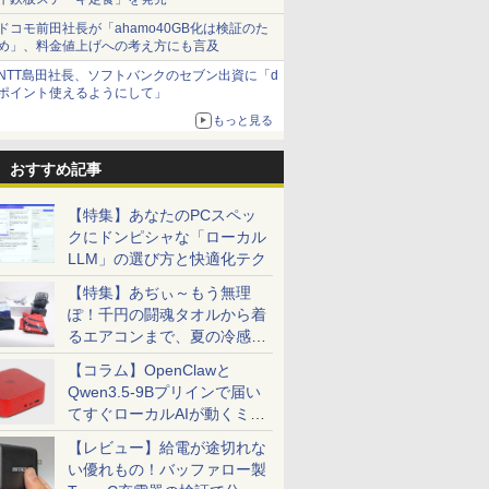
ドコモ前田社長が「ahamo40GB化は検証のた
め」、料金値上げへの考え方にも言及
NTT島田社長、ソフトバンクのセブン出資に「d
ポイント使えるようにして」
もっと見る
おすすめ記事
【特集】あなたのPCスペッ
クにドンピシャな「ローカル
LLM」の選び方と快適化テク
【特集】あぢぃ～もう無理
ぽ！千円の闘魂タオルから着
るエアコンまで、夏の冷感グ
ッズ一挙紹介
【コラム】OpenClawと
Qwen3.5-9Bプリインで届い
てすぐローカルAIが動くミニ
PC「SER9 Pro」
【レビュー】給電が途切れな
い優れもの！バッファロー製