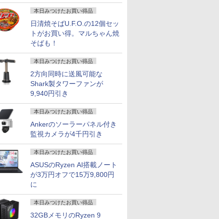
画
1TB メ
向け 在宅勤務 AI
Office 互換 オフィス付
中古PC】送料無料 あ
整備済み 中
本日みつけたお買い得品
中古パソコ
き｜
す楽対応 即日発送
パソコン 
日清焼そばU.F.O.の12個セッ
トがお買い得。マルちゃん焼
そばも！
本日みつけたお買い得品
L Optiplex 3070 第9
 IPS液晶
竜_乗りも
PHILIPS 27型ワイドデ
世界で一番やさしい会
＼新品・DVDドライブ付き／デスクト
【1,000円クーポン＋ポ
るるぶ くまのプーさん
☆240Hz新発売！楽天1
お経に記された宝のあ
中古パソコン 一体型 富士通
モバイルモ
2026年版
Windows11搭載 Office付
デスクト
ィスプレイ
議の教科書 [ 榊巻亮 ]
ップパソコン office付き デスクトップ
イント最大31.5%還
（諸書籍） [ JTBパブ
位！23.8インチ 240Hz
りか 仏教レコード [
ESPRIMO FH90/E2 FMVF
ニター 15
バイザー資
2方向同時に送風可能な
 SSD256GB コンパクト
273V5LHAB/11ステレ
PC Windows 11pro 初期設定済み デス
元！】モニター 27イン
リッシング ]
ゲーミング モニター
三木大雲 ]
Windows11 第10世代 Cor
ミングモニ
公式テキス
Shark製タワーファンが
￥1,760
小型デスクトップパソコン
IPS 箱潰
オスピーカー搭載 液晶
クトップパソコン インテル 【メモリ
チ 液晶ディスプレイ
24.5インチ 27インチ
16GB 1TB SSD256GB 2
高画質 US
（家電製品
￥12,800
9,940円引き
￥69,800
￥16,979
￥2,860
￥11,999
￥1,650
￥108,000
￥24,800
￥3,300
在宅勤務 学生向け ビジ
モニターVGA/DVI-D/
8GB+ 512GB高速SSD】 Intel Core i5
WQHD(2560×1440)
【240Hz/144Hz/120Hz/100Hz】
Office付き ブルーレイ W
minihdm
格シリーズ）
USB Wi-Fi対応
HDMI 送料無料 一ヶ月
4コア USB3.0 typec SDカードリーダ
144Hz VAパネル ブル
1ms HDMI フルHD
線LAN Bluetooth 3ヶ月保
軽量 薄型
団法人 家電
本日みつけたお買い得品
保証
ー 初心者
ーライト軽減
VA/IPS 非光沢 1ms応答
中古
アイリスオー
FreeSync & G-Sync
2mm狭額縁 液晶 pcモ
EF164S-B 
Ankerのソーラーパネル付き
サポート オフィス＆カ
ニター パソコンモニタ
監視カメラが4千円引き
ジュアルゲーミング対
ー HDR/チルト/スピー
応 129%sRGB 高色域
カー内蔵 kksmart
本日みつけたお買い得品
対応 KTC H27T27S
ASUSのRyzen AI搭載ノート
が3万円オフで15万9,800円
に
本日みつけたお買い得品
32GBメモリのRyzen 9