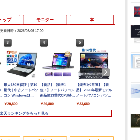
トップ
モニター
本
更新日時：2026/08/06 17:00
3
4
5
6
最大180日保証｜第10
【新品】【楽天1
【楽天1位常連】【新
【1500円OF
D
世代｜中古ノートパソ
位！】ノートパソコン
品】 2026年最新モデル
ン】【WEB
ト
コン Windows11
新品第13世代CPU搭載
ノートパソコン パソコ
ンキー付き】
ン
office付き｜Core i3 第
ノートPC Office付き
ン JIS 日本語キーボー
ソコン 15.6
￥29,800
￥29,800
￥33,680
￥24,800
GB
10世代｜メモリ8GB
ノートパソコン 初心者
ド 第14世代CPU搭載
SSD512GB 
第7
SSD256GB｜15.6イン
向け Windows11 初期
Windows11 第13世代
16GB Corei
楽天ランキングをもっと見る
ce
チ｜メーカー選択可能
設定済 Webカメラ
CPU搭載 14.1/15.6イン
Microsoft O
士
｜整備済み 中古パソコ
zoom 日本語キーボー
チワイド液晶 フルHD
Windows11 
ノー
ン｜Microsoft office
ド 14.1型 Intel
cpu N95/N5095/N3450
Latitude 35
パ
2019搭載｜ノートパソ
Celeron メモリ8GB
メモリ 8GB 12GB
ートパソコン 
3
3
3
4
4
4
5
5
5
6
6
6
C
コン｜中古パソコン｜
SSD1TB(最大) 大容量
16GB 32GB SSD
コン 中古ノー