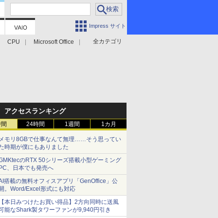
Impress サイト
全カテゴリ
CPU
Microsoft Office
アクセスランキング
時間
24時間
1週間
1カ月
メモリ8GBで仕事なんて無理……そう思ってい
た時期が僕にもありました
GMKtecのRTX 50シリーズ搭載小型ゲーミング
PC、日本でも発売へ
AI搭載の無料オフィスアプリ「GenOffice」公
開。Word/Excel形式にも対応
【本日みつけたお買い得品】2方向同時に送風
可能なShark製タワーファンが9,940円引き