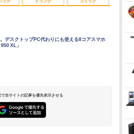
ジック
ドリンク
コミック
B
パソコン｜中古ノート
バッテリービジネス 大
128GB 256GB 512GB
古PC 最大SSD
PC｜ノートPC
学生 プレゼント 学生
1TB USB3.0 初期設定
モリ32GB 
向け
済
ン フルHD
（ま
晶
【今だけ】全品ポイン
九条の大罪（17） 【電
Yoothi 互換品 液晶
HP ProDesk 400 G7
【楽天1位!1,600円OFF
ちいかわ なんか小さ
中古美品 フルHD 23.8
モニター 21.5イン
うごく！あそべる！
中古ミニPC DEL
10.1型WXGA
図鑑NEO_恐
。デスクトップPC代わりにも使える8コアスマホ
ック
ル
ト10倍 お買い物マラソ
子書籍】[ 真鍋昌平 ]
14.0インチ
SFF Core i3-10100 /
クーポン 8/4 20:00-
くてかわいいやつ
インチ液晶一体型
チ/23.8インチ/27イン
超かんたん工作（全6
世代Core i3 
USB-C接続 
の_2冊セット
 950 XL」
クト
ッ
モニ
ン★8/4～8/11★中古パ
NT140FHM-N43
DDR4メモリ8GB /
8/11 01:59】Xiaomi
（4） （ワイドKC） [
Fujitsu ESPRIMO
チ フルhd 高画質
巻） （0） [ ヒダ オ
き メモリ8GB
ップモニター
￥759
￥4,840
6世
掛
ソコン デスクトップ
NT140FHM-N44
SSD256GBWin11Pro
Monitor A24i 2026 デ
ナガノ ]
K558/B (FMVK10001) /
100Hz VA ノングレア
サム ]
省スペース 
LCD10HCVA-
￥22,800
￥9,800
￥28,800
￥12,580
￥1,210
￥29,990
￥11,980
￥19,140
￥29,980
￥12,500
PC FUJITSU
NT140FHM-N45 交換
64bit 搭載 【中古】 デ
ィスプレイ 1080P 23.8
Windows11/ 超高性能
非光沢 スピーカー内蔵
初期設定済み 
れ品
.
Anker Soundcore
On My Road
by Amazon 天然水
HUNTER×HUNTER
【2026年アップグレ
BUGS LIFE
コカ・コーラ やかん
スーパーの裏でヤニ
Xiaomi シャオミ
On My Road
by Amazon 炭酸水 ラ
ONE PIECE モノクロ
チ
ESPRIMO Q558/B
用 FullHD 1920x1080
スクトップパソコン
インチ 144Hzリフレッ
第9世代Core i5-9500T/
3年保証 ディスプレイ
ネス用 HDMI 
Liberty 5 ミッドナイ
(Stadium ver.)
ラベルレス 2L×9本
モノクロ版 39 (ジャ
ード版】AOKIMI ワ
の麦茶 from 爽健美
吸うふたり 9巻 (デジ
REDMI Buds 8 Lite ワ
(Stadium ver.)
ベルレス 500ml ×24本
版 115 (ジャンプコミ
ブル
Core i5 9500T メモリ
IPS LED LCD 液晶デ
シュレート sRGB99%
8GB/ 爆速256GB-SSD/
パソコンモニター PC
￥250
トブラック
ンプコミックス
イヤレスイヤホン
茶 ラベルレス
タル版ビッグガンガ
イヤレスイヤホン
強炭酸水 ペットボトル
ックスDIGITAL)
パ
8GB 中古SSD 2.5イン
ィスプレイ 修理交換用
1670万色 300nits ΔE
Office付き/ Win11【デ
モニター フルハイビジ
￥250
￥1,117
￥250
DIGITAL)
bluetooth イヤホン
650mlPET×24本
ンコミックス)
Bluetooth 5.4 ノイズ
500ミリリットル
it
Dノ
チ256GB Windows11
液晶パネル
＜1 低ブルーライト 大
スクトップ 中古パソコ
ョン 21インチ 液晶モ
￥14,990
￥572
￥1,964
￥1,653
￥810
￥2,980
￥1,625
￥594
V12 小型軽量 ブルー
キャンセリング ANC
(Smart Basic)
Pro 64bit【送料無料】
画面 TÜV認証 目にや
ン 中古PC】税込送料
ニター アイリスオーヤ
トゥースHi-Fi 最大
36時間再生
【1年保証】
さしい 調整可能なスタ
無料 あす楽対応 即日
マ DT-JF *
36時間再生 ぶるーと
ンド VESA
発送（Windows10も
 検索で当サイトの記事を優先表示させる
ゅーす コードレス
対応可能/ Win10）
ENCノイズキャンセ
リング 自動ペアリン
グ Type-C充電 マイ
ク付き 防水 タッチ式
音量調整 スポーツ/通
勤/通学/WEB会議(ホ
ワイト)