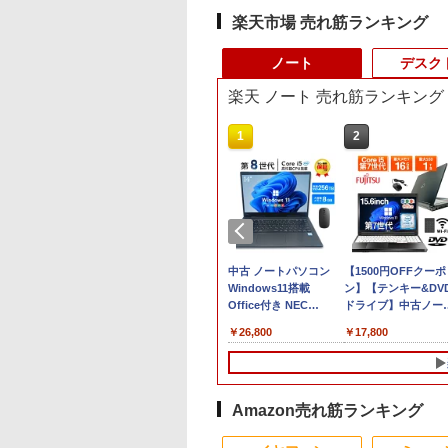
楽天市場 売れ筋ランキング
ノート
デスク
楽天 ノート 売れ筋ランキング
10
1
2
 フルHD 15.6イン
MS Office 2024 H&B
中古 ノートパソコン
【1500円OFFクーポ
enovo ThinkPad
｜中古ノートパソコン
Windows11搭載
ン】【テンキー&DV
 Gen3 Type-21C3
Dynabook G83 Core
Office付き NEC
ドライブ】中古ノー
dows11 10コア 卓
i5 第11世代 1135G7U
VKT16M7 第8世代
パソコン 中古パソコ
,389
￥51,800
￥26,800
￥17,800
能 第12世代Core
メモリ 16GB SSD
Core i5 14型 メモリ
15.6インチ SSD128
1235u /メモリ-8GB
256GB 13.3型 FHD
8GB SSD256GB 初期
メモリ8GB Core i5 
NVMe式PCIE4.0
1,920×1,080
設定済み 薄型 軽量
世代 Microsoft Offi
GB-SSD /カメラ 無
Windows11 Office付
WEBカメラ 整備済み品
付き Windows11 富
-Fi6 Office付き
WEBカメラ
ノートPC
通 Lifebook A747 
Amazon売れ筋ランキング
n11【中古ノートパ
Thunderbolt HDMI
トパソコン 中古 PC 
8
10
10
1
1
1
2
2
2
ン 中古パソコン
Bluetooth 無線 Wi-Fi
ソコン 中古ノートP