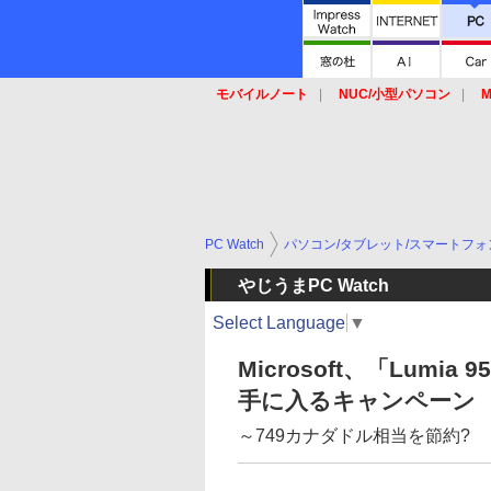
モバイルノート
NUC/小型パソコン
M
SSD
キーボード
マウス
PC Watch
パソコン/タブレット/スマートフォ
やじうまPC Watch
Select Language
▼
Microsoft、「Lumia
手に入るキャンペーン
～749カナダドル相当を節約?