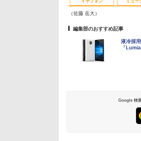
イヤフォン
ミュー
PC】送料無料 あ
整備済み 中古PC 中古
SSD1TB メモリ16G
対応 即日発送
パソコン オフィス付き
（佐藤 岳大）
編集部のおすすめ記事
ト
0Hz新発売！楽天1
に記された宝のあ
中古パソコン 一体型 富士通 FMV
モバイルモニター pcモ
2026年版 家電製品アド
HP(Inc.) M9L89A
HP ProDisplay 21.5イ
日本人に適した審美修
中古パソコン | Dell |
ゆるキャン△ 19 
モニター 21.5型 液
液冷採用
ップ
3.8インチ 240Hz
 仏教レコード [
ESPRIMO FH90/E2 FMVF90E2B
ニター 15.6インチ ゲー
バイザー資格 生活家電
ンチワイドIPS モニター
復治療の理論と実際 [
OptiPlex 3040 SFF |
んがタイムKRコミ
ディスプレイ ベゼ
「Lumia
￥9,730
 デス
ミング モニター
大雲 ]
Windows11 第10世代 Core i7 メモリ
ミングモニター 安い
公式テキスト＆問題集
P224/フル
貞光謙一郎 ]
Windows11 | デス
ス フォワードコミ
ディスプレイ 液晶
リ
5インチ 27インチ
16GB 1TB SSD256GB 27インチ
高画質 USB-C
（家電製品協会 認定資
HD（1920x1080）/HDMI、
ップ | 一年保証 | 第
クス） [ あfろ ]
ター PCモニター 壁
999
650
￥108,000
￥24,800
￥3,300
￥8,888
￥17,600
￥9,980
￥913
￥9,480
i5
Hz/144Hz/120Hz/100Hz】
Office付き ブルーレイ Webカメラ 無
minihdmi カバー付き
格シリーズ） [ 一般財
VGA、
代 | Core i5 6500
け フリッカーレス
Anker Soundcore
BRUCE WAYNE feat.
by Amazon 天然水
薬屋のひとりごと 17
Anker Soundcore
BRUCE WAYNE feat
【Amazon.co.jp限
異世界居酒屋「の
ダ
 HDMI フルHD
線LAN Bluetooth 3ヶ月保証 wd2628
軽量 薄型 ノングレア
団法人 家電製品協会 ]
DisplayPort/VESA規格/
3.2(～最大3.6)GHz |
FreeSync 21.5イン
P40i オフホワイト
Flo Milli, ATL Jacob
ラベルレス 500ml
巻 (デジタル版ビッグ
P31i ブラック
Flo Milli, ATL Jacob
定】 い・ろ・は・す
ぶ」(22) (角川コミッ
IPS 非光沢 1ms応答
中古
アイリスオーヤマ DP-
スリムベゼル/フリッカ
MEM:8GB |
角度調節 FullHD 
[Explicit]
×24本 富士山の天然
ガンガンコミックス)
[Explicit]
2L PET ラベルレス
クス・エース)
狭額縁 液晶 pcモ
EF164S-B *
ーフリー/ブルーライト
HDD:500GB | DVD-
ーライトカット VA
￥5,990
￥4,990
水 バナジウム含有 水
×8本
ー パソコンモニタ
軽減/HDMI搭載モニタ
ROM | Win11Pro64B
ネル VESAフル FH
￥250
￥1,380
￥770
￥250
￥1,001
￥832
ミネラルウォーター
DR/チルト/スピー
ー/Switch PS対応(再生
| VGAなしモデル
ングレア MAXZEN
ペットボトル 静岡県
蔵 kksmart
中古品)
JM22CH02
産 500ミリリットル
Google
(Smart Basic)