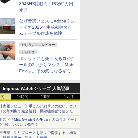
8945HS搭載ミニPCが2万円
オフ
なぜ音楽フェスにAdobe？ジ
ャイガ2026で生成AIやタイ
ムテーブル作成を体験
やじうまミニレビュー
ビジネス
ポケットにも楽々入るロジク
ールの2つ折りマウス「Mobi
Fold」。その気になるギミッ
クとは？
Impress Watchシリーズ 人気記事
時間
24時間
1週間
1カ月
【家電レビュー】手ごわい雑草との戦い、コメ
リの草刈機で完全勝利 掃除機感覚で使えた
ミスド「Mrs. GREEN APPLE」のコラボドーナ
ツ4種、いよいよ発売！
吉野家、牛リブロースを熱々で提供する「極旨
牛鉄板ステーキ定食」を発売