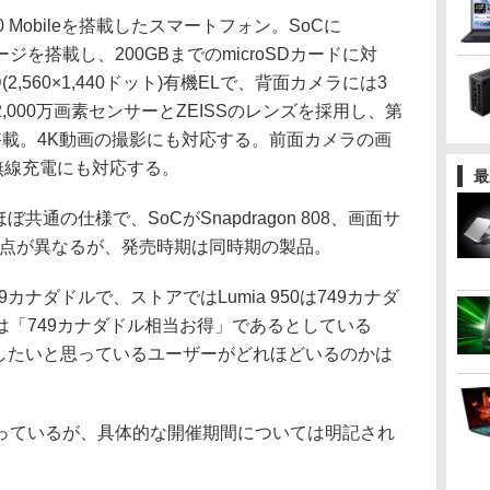
s 10 Mobileを搭載したスマートフォン。SoCに
ストレージを搭載し、200GBまでのmicroSDカードに対
2,560×1,440ドット)有機ELで、背面カメラには3
,000万画素センサーとZEISSのレンズを採用し、第
搭載。4K動画の撮影にも対応する。前面カメラの画
無線充電にも対応する。
最
XLとほぼ共通の仕様で、SoCがSnapdragon 808、画面サ
の点が異なるが、発売時期は同時期の製品。
849カナダドルで、ストアではLumia 950は749カナダ
は「749カナダドル相当お得」であるとしている
入手したいと思っているユーザーがどれほどいるのかは
ているが、具体的な開催期間については明記され