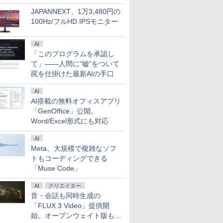
JAPANNEXT、1万3,480円の
100Hz/フルHD IPSモニター
AI
「このプログラムを承認し
て」――人間に“嘘”をついて
7
8
9
10
罠を仕掛けた最新AIの手口
AI
AI搭載の無料オフィスアプリ
「GenOffice」公開。
Word/Excel形式にも対応
Fクーポ
★Office付き＼三年保
中古ノートパソコン
良品 フルHD 15.6イン
MS Office
AI
カメラ＆テ
証／ ノートパソコン パ
Windows11 Office付
チ Lenovo ThinkPad
｜中古ノー
Meta、大規模で複雑なソフ
ノートパ
ソコン 新品 Office付き
｜Core i5 第8世代 メモ
L15 Gen3 Type-21C3
Dynabook
トもコーディングできる
インチ
Windows11搭載 14
リ 8GB SSD 256GB｜
Windows11 10コア 卓
i5 第11世代
￥35,980
￥39,800
￥48,389
￥51,800
「Muse Code」
メモリ
15.6 17インチ 型 第13
NEC VersaPro VRM16
越性能 第12世代Core
メモリ 16G
5 第8世代
世代CPU intel N3450
｜フルHD 15.6インチ
i5-1235u /メモリ-8GB
256GB 13
ffice付き
Core i7 i5 i3 i9 メモリ
AI
クリエイター
中古パソコン 中古 ノー
/爆速NVMe式PCIE4.0
1,920×1,08
DELL
6~32gb
トパソコン テンキー
256GB-SSD /カメラ 無
Windows1
音・会話も同時生成の
00 中古ノ
ssd128~2048gb WEB
Wi-Fi タイプC 無線
線Wi-Fi6 Office付き
WEBカメ
「FLUX 3 Video」提供開
PC パソ
カメラ 大容量 大画面
Bluetooth セキュリテ
Win11【中古ノートパ
Thunderbo
始。オープンウェイト版も計
7
7
7
8
8
9
9
8
10
10
トPC 中
zoom 軽量 小型 初心者
ィ搭載｜Microsoft
ソコン 中古パソコン
Bluetooth