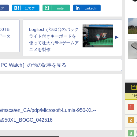
ェア
はてブ
note
LinkedIn
00TB
Logitechが160台のバック
データ
ライト付きキーボードを
▲
使って壮大な8bitゲームア
ニメを製作
PC Watch］の他の記事を見る
1
ore/msca/en_CA/pdp/Microsoft-Lumia-950-XL--
mia950XL_BOGO_042516