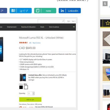
ェア
はてブ
note
LinkedIn