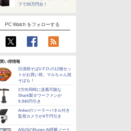
フで30万円台！
PC Watch をフォローする
買い得情報
日清焼そばU.F.O.の12個セッ
トがお買い得。マルちゃん焼
そばも！
2方向同時に送風可能な
Shark製タワーファンが
9,940円引き
Ankerのソーラーパネル付き
監視カメラが4千円引き
ASUSのRyzen AI搭載ノート