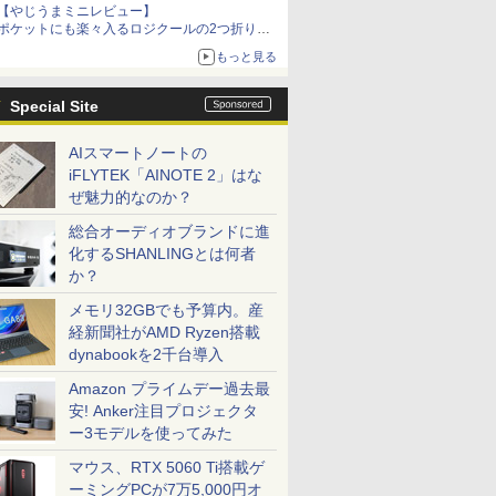
【やじうまミニレビュー】
ポケットにも楽々入るロジクールの2つ折りマ
ウス「Mobi Fold」。その気になるギミックと
もっと見る
は？
Special Site
AIスマートノートの
iFLYTEK「AINOTE 2」はな
ぜ魅力的なのか？
総合オーディオブランドに進
化するSHANLINGとは何者
か？
メモリ32GBでも予算内。産
経新聞社がAMD Ryzen搭載
dynabookを2千台導入
Amazon プライムデー過去最
安! Anker注目プロジェクタ
ー3モデルを使ってみた
マウス、RTX 5060 Ti搭載ゲ
ーミングPCが7万5,000円オ