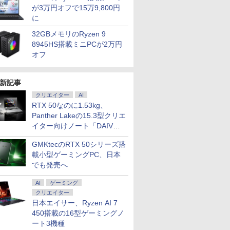
が3万円オフで15万9,800円
に
32GBメモリのRyzen 9
8945HS搭載ミニPCが2万円
オフ
新記事
クリエイター
AI
RTX 50なのに1.53kg、
Panther Lakeの15.3型クリエ
イター向けノート「DAIV
Z5」
GMKtecのRTX 50シリーズ搭
載小型ゲーミングPC、日本
でも発売へ
AI
ゲーミング
クリエイター
日本エイサー、Ryzen AI 7
450搭載の16型ゲーミングノ
ート3機種