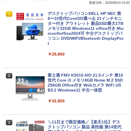
更新日時：2026/08/10 10:00
良品 フルHD 15.6インチ TOSHIBA dyna
デスクトップパソコンDELL HP NEC 第
1
1
book B65HU Windows11 卓越性能 第1
8〜10世代CoreI3I5選べる 21インチモニ
1世代Core i5-1135G7 16GB 爆速NVMe
ター付き アウトレット 新品SSD最大1TB
式512GB-SSD カメラ 無線Wi-Fi6 Office
メモリ32GB Windows11 office付き Mic
付き Win11【中古ノートパソコン 中古パ
rosoftoffice2024可 中古デスクトップパ
ソコン 中古PC】送料無料 あす楽対応 即
ソコン DVD/WIFI/Bluetooth DisplayPor
日発送（Windows10も対応可能 Win1
t
0）
￥29,800
￥37,389
富士通 FMV K5010 AIO 21.5インチ 第10
2
【13.3型 軽量化 薄型 】 ノートパソコン
世代 Core i3 メモリ8GB Nvme M.2 SSD
2
中古 パソコン ノートPC 13.3型 第十世代
256GB Office付き Webカメラ WiFi US
Core i5 NEC VersaPro VB-9 SSD256GB
B3.2 Windows11 中古一体型
メモリ8GB Windows11 オフィス付 WIF
I Bluetooth 無線 HDMI 中古pc 中古ノー
￥32,800
トパソコン
￥35,990
＼11日まで限定価格／【楽天1位】デス
3
クトップパソコン 新品 高性能 第14世代