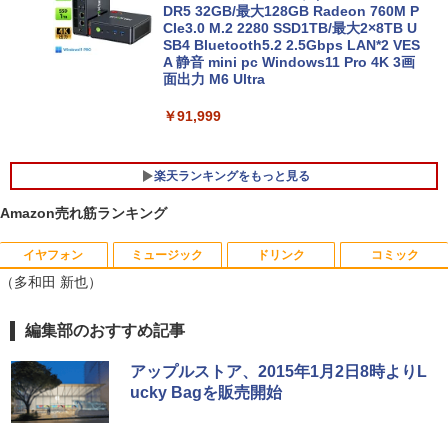
ン VETESA Intel Celeron 6500Y メモリ
DR5 32GB/最大128GB Radeon 760M P
ー:8GB SSD:1TB最大 15.6インチ 15.6型
CIe3.0 M.2 2280 SSD1TB/最大2×8TB U
フルHD液晶 テンキー付き 日本語キーボ
SB4 Bluetooth5.2 2.5Gbps LAN*2 VES
ードwindows11搭載 office2024付き 初
A 静音 mini pc Windows11 Pro 4K 3画
期設定済 IPS広視野角 無線機能 超軽量 P
面出力 M6 Ultra
C パソコン テレワーク応援
￥91,999
￥45,980
楽天ランキングをもっと見る
Amazon売れ筋ランキング
イヤフォン
ミュージック
ドリンク
コミック
中古モニター | 液晶ディスプレイ | PHILI
新版正しい家計管理 正しい家計管理長
1
1
（多和田 新也）
PS | 243V5QHABA/11 | 23.6インチワイ
期プラン編 2冊セット [ 林總 ]
ド 1920×1080(フルHD) | LEDバックライ
ト | スピーカー内蔵 | 3系統入力(VGA・D
￥3,135
Anker Soundcore P40i オフホワイト
BRUCE WAYNE feat. Flo Milli, ATL Jacob
by Amazon 天然水 ラベルレス 500ml ×24本
薬屋のひとりごと 17巻 (デジタル版ビッグガ
編集部のおすすめ記事
VI-D・HDMI) | VGAケーブル・電源ケー
[Explicit]
富士山の天然水 バナジウム含有 水 ミネラル
ンガンコミックス)
ブル付属【30日保証】
ウォーター ペットボトル 静岡県産 500ミリリ
￥7,990
アップルストア、2015年1月2日8時よりL
ットル (Smart Basic)
￥250
￥770
￥5,980
あなたが誰かを殺した （講談社文庫） [
ucky Bagを販売開始
2
東野 圭吾 ]
￥1,380
￥1,023