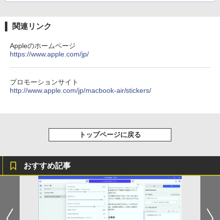
Hz モバイルディスプレイ 16.1インチ ゲ
Xiaomi シャオミ REDMI Buds 8 Lite ワイヤ
] [ 水分補給 ]
ームモニター 薄い 軽量 非光沢IPS液晶パ
レスイヤホン Bluetooth 5.4 ノイズキャンセ
ネル スイッチ用 ポータブルモニター 192
リング ANC 36時間再生
-
0x1080FHD HDRモード USB Type-C/mi
関連リンク
ni HDMI/ミラーリング スピーカー内蔵
￥3,480
カバー付テレワーク リモートワーク Z1F
Appleのホームページ
C
https://www.apple.com/jp/
￥11,800
プロモーションサイト
http://www.apple.com/jp/macbook-air/stickers/
【楽天1位常連・超800冠獲得】黒/白 モ
5
ニター 21.5 / 23.8 / 24.5 / 27型 240Hz/2
00Hz /180Hz/165Hz/100Hz ゲーミングモ
ニター 1ms応答 pcモニター パソコン モ
トップページに戻る
ニター 非光沢 スピーカー内蔵 HDR/Free
sync/VESA cocopar HG-238
￥13,999
おすすめ記事