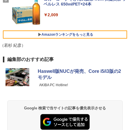
MI 省エネ ゲーミングpc みにpc minipc
tch/PS4/MAC/スマホなど対応 B0BZW3
ベルレス 650mlPET×24本
￥250
8K コンパクト
XVDL
【中古】 店長セレクト おまかせA4ノー
4
￥792
トパソコン Windows10 お気軽ノートPC
Xiaomi シャオミ REDMI Buds 8 Lite ワイヤ
￥2,009
SSD120GB以上 メモリ4GB Celeron搭
￥78,248
￥7,400
レスイヤホン Bluetooth 5.4 ノイズキャンセ
載 液晶15インチ 中古ノートパソコン DV
リング ANC 36時間再生
Dドライブ(内蔵or外付) WPS Office付き
中古パソコン
￥3,480
Amazonランキングをもっと見る
GMKtec｜ジーエムケーテック 超小型 デ
【500円クーポン＋ポイント最大31.5%還
5
5
￥11,800
スクトップパソコン GMKtec NucBox G
元！】モバイルモニター 15.6 インチ FH
（若杉 紀彦）
11(Windows 11 Pro/Ryzen Embedded
D 1920×1080 1080P Fast IPS パネル 非
R2514/メモリ 16GB/SSD 256GB)(シル
光沢 1000:1 高コントラスト 超軽量 600
薬屋のひとりごと 17巻 (デジタル版ビッグガ
バー) ミニPC GMK-G11-16/256-W11Pro
g スピーカー内蔵 Type-C/HDMI 接続 PS
編集部のおすすめ記事
ンガンコミックス)
(R2514)
5/Switch/PC/スマホ対応
レビュー投稿 5年保証｜MS Office 2024
5
H&B 搭載｜中古 ノートパソコン Windo
Haswell版NUCが発売、Core i5/i3版の2
￥770
ws11 Office付｜スペック Core i5 第7世
￥72,000
￥8,490
モデル
代 メモリ 8GB 大容量 HDD 500GB テン
キー DVDドライブ搭載 CD DVD 再生可
AKIBA PC Hotline!
｜中古パソコン 中古ノートパソコン 中古
PC オフィス搭載
異世界居酒屋「のぶ」(22) (角川コミックス・
エース)
￥19,800
Google 検索で当サイトの記事を優先表示させる
￥832