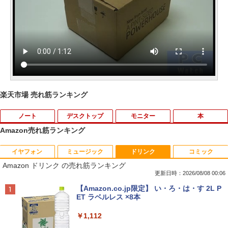
楽天市場 売れ筋ランキング
ノート
デスクトップ
モニター
本
Amazon売れ筋ランキング
イヤフォン
ミュージック
ドリンク
コミック
【期間限定 キャンペン】中古ノートパソ
【中古】 Apple TV HD 32GB MR912J/A
【マラソンセール期間中ポイント5倍】
星新一ショートショート1001 [ 星 新一 ]
1
1
1
1
Amazon ドリンク の売れ筋ランキング
コン Windows11 Office搭載 軽量 13.3
(A1625) 周辺機器 / 発売時期2015年〜
【訳あり】 中古モニター 23〜24インチ
型 モバイルPC 富士通 LIFEBOOK E734
DP / HDMI / DVI VGA 端子選択可能 店長
更新日時：2026/08/08 00:06
￥49,500
Intel Celeron 第4世代CPU メモリ4GB S
おまかせ ケーブル付き サブモニターにお
￥4,680
Anker Soundcore P40i オフホワイト
BRUCE WAYNE feat. Flo Milli, ATL Jacob
【Amazon.co.jp限定】 い・ろ・は・す 2L P
SD128GB+外付けHDD250GB HD(1366×
すすめ 動作確認済み 30日保証 送料無料
[Explicit]
ET ラベルレス ×8本
768) 無線 bluetooth内蔵 DisplayPort対
￥7,990
応 送料無料 訳あり
￥4,200
￥250
￥1,112
￥7,980