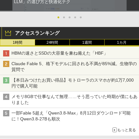
LLM」の選び方と快適化テク
●
●
●
●
●
アクセスランキング
1時間
24時間
1週間
1カ月
HBMの速さとSSDの大容量を兼ね備えた「HBF」
Claude Fable 5、格下モデルに回される不満が85%減。生物学の
質問で
【本日みつけたお買い得品】モトローラのスマホが約1万7,000
円で購入可能
メモリ8GBで仕事なんて無理……そう思っていた時期が僕にもあ
りました
一部Fable 5超え「Qwen3.8-Max」8月12日ダウンロード可能
に！Qwen3.8-27Bも順次
もっと見る