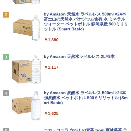
【週末限定クーポン＆P5倍！】 中古パソ
永遠の記憶 [ 東野 圭吾 ]
2
2
コン 中古 デスクトップパソコン Office
付き 大容量 快適メモリ 第8世代 整備済
□◇〇【目が疲れにくい ブルーライトカ
￥2,310
2
Anker Soundcore P31i ホワイト
BRUCE WAYNE feat. Flo Milli, ATL Jacob
by Amazon 天然水 ラベルレス 500ml ×24本
み サポート充実 Windows11 Pro DELL
ット!!】iiyama/イイヤマ フルHD対応21.
[Explicit]
富士山の天然水 バナジウム含有 水 ミネラル
OptiPlex 7060 Core i5 16GB 中古 パソ
中古ノートパソコン・ windows11 offic
5型 ProLite XUB2292HS-B1 HDMI対応
2
ウォーター ペットボトル 静岡県産 500ミリリ
￥5,990
コン デスクトップパソコン
e付・整備済み品・富士通 ARROWS Tab
スピーカー内蔵 綺麗な鮮明画像 【中古】
ットル (Smart Basic)
￥250
Q508 文教モデル 10.1型 WUXGA タブレ
送料無料
ットPC (Atom / 4GB / 128GB / Window
￥49,999
￥1,380
s 11 & Office 2019 搭載) 本体＋専用キ
￥6,500
月刊少女野崎くん（18）特装版 セレク
3
ーボード付 ・初期設定不要
ト小冊子「堀と鹿島編」付き （SEコミッ
Anker Soundcore Liberty 5 ミッドナイトブ
On My Road (Stadium ver.)
クスプレミアム） [ 椿いづみ ]
ラック
by Amazon 天然水ラベルレス 2L×9本
￥9,800
DELL Optiplex 7090 2500SFF (Win11x
3
￥250
64) 中古 Core i7-2.5GHz(11700)/メモリ
￥1,650
【中古】その他メーカー モバイルモニタ
3
￥14,990
16GB/HDD1TB/DVDマルチ [B:良品] 202
￥1,117
ー 15.6インチ フルHD【291-ud】
2年頃購入
【期間限定破格金額！】新生活 新古品 W
￥7,235
3
in11搭載 パソコンノートパソコンoffice
￥56,100
【幼児ドリル部門ランキング第1位】 学
4
付き 初心者向けノートPC 初期設定済 1
【2026年アップグレード版】AOKIMI ワイヤ
On My Road (Stadium ver.)
習参考書 問題集 プリント ドリル 手先 て
5.6型 インテル高速CPU ランダムで発送
レスイヤホン bluetooth イヤホン V12 小型
by Amazon 炭酸水 ラベルレス 500ml ×24本
さき 遊び「はじめての七田式プリント」
メモリ4GB～ 高速SSD1TB 最大 フルHD
軽量 ブルートゥースHi-Fi 最大36時間再生 ぶ
強炭酸水 ペットボトル 500ミリリットル (Sm
￥250
Webカメラ zoom 軽量薄型 無線 型番更
るーとゅーす コードレス ENCノイズキャン
art Basic)
【エントリーでポイント100％還元のチ
【2025新型】モバイルモニター15.6イン
￥8,800
4
4
新で在庫処分
セリング 自動ペアリング Type-C充電 マイク
ャンス】GMKtec M8 ミニPC【AMD Ryz
チ モバイルディスプレイ ポータブルモニ
付き 防水 タッチ式音量調整 スポーツ/通勤/通
￥1,625
en 5 PRO 6650H 16GB 512GB】4.5GH
タ ゲームモニタ ー スイッチ用モニター
学/WEB会議 6.0(オフホワイト)
￥9,980
z 6コア 12スレッド OCuLink Windows
1920x1080P FHD 持ち運び 高輝度400Ni
11 Pro LPDDR5 6400MT/s 16T増設 3画
ts 非光沢IPSパネル 100%広色域 HDRモ
BUGS LIFE
魔女と傭兵（9） 【電子書籍】[ 宮木真人
5
￥2,599
面2.5GbpsLAN Bluetooth5.2 WiFi HD
ード対応 Type-C/mini HDMI端子 PC/Swi
]
コカ・コーラ やかんの麦茶 from 爽健美茶 ラ