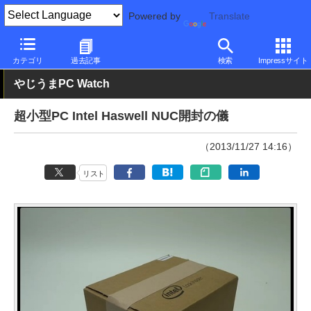
Powered by
Translate
PC Watch
パソコン/タブレット/スマートフォン
NUC/小型パソコ
カテゴリ
過去記事
検索
Impressサイト
やじうまPC Watch
超小型PC Intel Haswell NUC開封の儀
（2013/11/27 14:16）
リスト