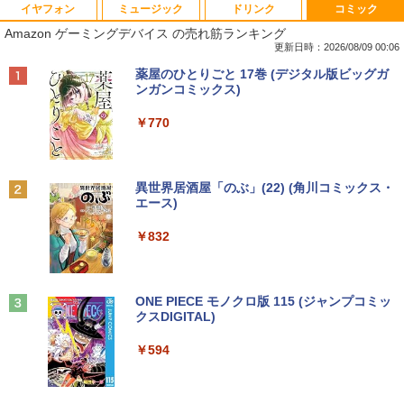
イヤフォン
ミュージック
ドリンク
コミック
■新品■Panasonic Let's note CF-SZ5 C
モバイルモニター 15.6インチ InnoView
道路橋示方書・同解説 II 鋼部材・鋼上部
1
1
1
Amazon ゲーミングデバイス の売れ筋ランキング
F-SZ6 CF-SV1 CF-SV2 CF-SV7 CF-SV8
モバイルディスプレイ 自立型 1920*1080
構造編（令和7年10月） [ 公益社団法
CF-SV9 日本語キーボード
FHD ポータブルモニター IPS液晶パネル
人 日本道路協会 ]
更新日時：2026/08/09 00:06
薄型 軽量 持ち運び 壁掛けに対応 Switc
Anker Soundcore P42i (Bluetooth 6.1)【完
BRUCE WAYNE feat. Flo Milli, ATL Jacob
by Amazon 天然水 ラベルレス 500ml ×24本
薬屋のひとりごと 17巻 (デジタル版ビッグガ
h/PS3/PS4/PS5/Xbox One/PC/スマホ/U
￥4,620
￥18,260
全ワイヤレスイヤホン/ウルトラノイズキャン
[Explicit]
富士山の天然水 バナジウム含有 水 ミネラル
ンガンコミックス)
SBType-C/標準HDMI対応【選べる種
セリング 3.5 / マルチポイント接続 / 最大40時
ウォーター ペットボトル 静岡県産 500ミリリ
類】タッチ/ケース付き/4Kタイプ
間再生 / コンパクト形状/持ち運びに便利 / IP5
ットル (Smart Basic)
￥250
￥770
5 防塵防水位規格/PSE技術基準適合】パープ
￥8,980
【8/05.8/10限定！お買い物マラソン×5の
【 限定生産・特典つき 】YUZURU2027
2
2
ル
￥1,380
つく日｜ポイント最大49.5倍】【超美
羽生結弦カレンダー卓上版 [ 能登 直 ]
品・本体のみ・充電コード あり】2023モ
￥9,990
BRUCE WAYNE feat. Flo Milli, ATL Jacob
異世界居酒屋「のぶ」(22) (角川コミックス・
デル Lenovo 14型 14e Chromebook G
￥2,750
[Explicit]
エース)
【Amazon.co.jp限定】 い・ろ・は・す 2L P
en 3 (第14世代Intel N100/ メモリ4GB/ e
液晶モニター Dell Pro 22モニター E222
2
ET ラベルレス ×8本
MMC64GB/ 無線LAN/フルHD1920*108
5HM 21.5型 フルHD リフレッシュレート
Anker Soundcore P31i ピンク
￥250
￥832
0/ 5G Softbank/ Webカメラ)【送料無
100Hz VESA 対応 HDMI DisplayPort VG
￥1,112
料】
A モニター 液晶 液晶モニター 液晶ディ
[新品]ブラッククローバー (1-38巻 全巻)
3
￥5,990
スプレイ デル 21.5インチ パソコンモニ
全巻セット
ター 新品
￥12,199
見知らぬ糸
ONE PIECE モノクロ版 115 (ジャンプコミッ
￥18,788
クスDIGITAL)
by Amazon 天然水ラベルレス 2L×9本
￥12,100
￥250
Anker Soundcore Liberty 5 ディープブルー
￥594
￥1,117
【★最大100%ポイント】【第4世代 Cor
3
ei7】富士通 LIFEBOOK/Core i7/メモリ:
￥14,990
8GB/16GB/SSD:256GB/512GB/1TB/15.
＼本日限定500円値下げ／＼楽天1位！20
3
[9月上旬より発送予定][新品]HUNTER×H
4
6型 液晶/Wi-fi/DVD/USB 3.0/Office/中古
26年最新の超軽量超薄型／モバイルモニ
UNTER ハンター×ハンター (1-39巻 最新