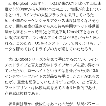
話をBigfoot TX戻すと、TXは従来のCYと比べて回転速
度が3,600rpmから4,000rpmに向上し、性能が向上してい
るという。5インチの大型プラッタを採用しているた
め、外周のシーケンシャルアクセス速度は悪くなさそう
だが、回転速度の遅さから来る待ち時間やヘッド移動距
離から来るシーク時間(とは言え平均12ms以下とされて
いる)の影響で、ランダムアクセスは不得意だったと思わ
れる。このため、OSをインストールしておくよりも、デ
ータを貯めておくドライブの方が適していただろう。
実はBigfootシリーズを初めて手にするのだが、5イン
チのドライブと言えば光学ドライブサイズを思い浮かべ
ていたため、ローハイトというのは意外だった(逆に3.5
インチでハーフハイトの製品なら手にしたことがあるの
だが)。重量も想像していたよりずっと軽い。とは言え、
フットプリントは比較写真を見ての通り圧倒的であり、
存在感は抜群である。
容量面は確かに優位性はあったのだが、結局パワーユ