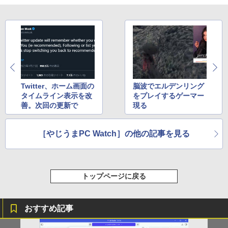
内蔵スタンド 180度 カバー付 ノングレア
液晶 IPSパネル USB-C HDMI WT-140LP
￥29,800
-BK
￥14,800
Twitter、ホーム画面の
脳波でエルデンリング
タイムライン表示を改
をプレイするゲーマー
善。次回の更新で
現る
［やじうまPC Watch］の他の記事を見る
トップページに戻る
おすすめ記事