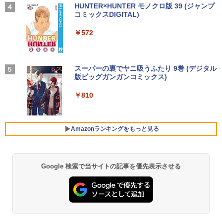
パソコン/中古ノートパソコン/中古ノート
ター 15.6インチ フルHD 4K 144Hz タッ
On My Road (Stadium ver.)
HUNTER×HUNTER モノクロ版 39 (ジャンプ
刊) 全巻セット [入荷予約]
PC/Windows11
チパネル バッテリー内蔵 無線接続 12モ
コミックスDIGITAL)
by Amazon 炭酸水 ラベルレス 500ml ×24本
デル選択 非光沢 IPSパネル Type-C HDM
強炭酸水 ペットボトル 500ミリリットル (Sm
￥250
￥19,096
I 軽量 薄型 リモートワーク ディスプレイ
art Basic)
【2026年アップグレード版】AOKIMI ワイヤ
￥24,999
￥572
持ち運び ポータブルモニター
レスイヤホン bluetooth イヤホン V12 小型
軽量 ブルートゥースHi-Fi 最大36時間再生 ぶ
￥1,625
るーとゅーす コードレス ENCノイズキャン
￥12,480
天は赤い河のほとり 全28巻完結セット
5
セリング 自動ペアリング Type-C充電 マイク
【★最大100%ポイント】【新生活応援・
On My Road (Stadium ver.)
スーパーの裏でヤニ吸うふたり 9巻 (デジタル
4
【中古】
付き 防水 タッチ式音量調整 スポーツ/通勤/通
2026】【Office2019H&B】【DVD×テン
版ビッグガンガンコミックス)
【Amazon.co.jp限定】 伊藤園 磨かれて、澄
学/WEB会議(ホワイト)
キー】富士通 LIFEBOOK A577/第7世代
みきった日本の水 2L 8本 ラベルレス [ ケース
￥250
￥19,500
Core i5/メモリ:4GB/8GB/16GB/SSD:12
【楽天1位常連・超800冠獲得】黒/白 モ
] [ 水 ] [ ペットボトル ] [ 箱買い ] [ ストック
4
￥810
￥1,964
8GB/256GB/512GB/1TB/Wi-fi/15.6型/Of
ニター 21.5 / 23.8 / 24.5 / 27型 240Hz/2
] [ 水分補給 ]
fice/HDMI/USB3.0/中古PC 中古ノートパ
00Hz /180Hz/165Hz/100Hz ゲーミングモ
ソコン/Windows11/Windows10
ニター 1ms応答 pcモニター パソコン モ
￥998
ニター 非光沢 スピーカー内蔵 HDR/Free
Amazonランキングをもっと見る
Xiaomi シャオミ REDMI Buds 8 Lite ワイヤ
sync/VESA cocopar HG-238
￥14,999
レスイヤホン Bluetooth 5.4 ノイズキャンセ
リング ANC 36時間再生
￥13,999
￥3,480
Google 検索で当サイトの記事を優先表示させる
ノートパソコン 14インチ 新品 Windows
5
11 Pro Office搭載 日本語キーボード メ
モリ 8GB SSD 128GB 256GB 512GB 1
【SALE P5倍】モバイルモニター ゲーミ
5
TB Webカメラ WiFi Bluetooth 選べる
ング 14インチ 1200P パソコン 高画質 W
カラー 14型 薄型 軽量 初心者 学習向け P
UXGA ディスプレイ PC ゲーム 1年保証
C ピンク シルバー 最短当日出荷
軽量 薄型 非光沢 PS5 最新iPhone VESA