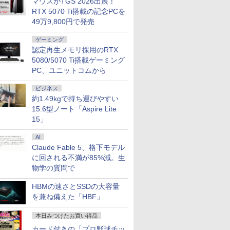
マウスがTGS 2026出展！
RTX 5070 Ti搭載の記念PCを
49万9,800円で発売
ゲーミング
認定再生メモリ採用のRTX
5080/5070 Ti搭載ゲーミング
PC、ユニットコムから
ビジネス
約1.49kgで持ち運びやすい
15.6型ノート「Aspire Lite
15」
AI
Claude Fable 5、格下モデル
に回される不満が85%減。生
物学の質問で
HBMの速さとSSDの大容量
を兼ね備えた「HBF」
本日みつけたお買い得品
カード付きの「プロ野球チッ