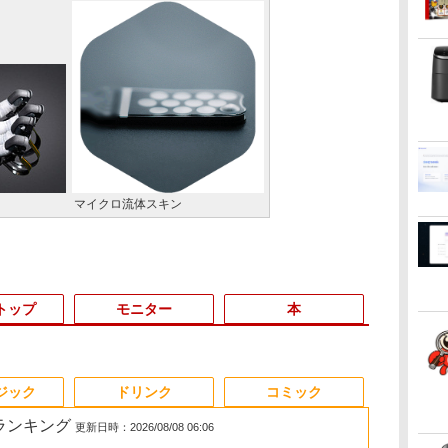
マイクロ流体スキン
トップ
モニター
本
3
3
4
3
3
4
5
1
1
1
6
ジック
ドリンク
コミック
筋ランキング
更新日時：2026/08/08 06:06