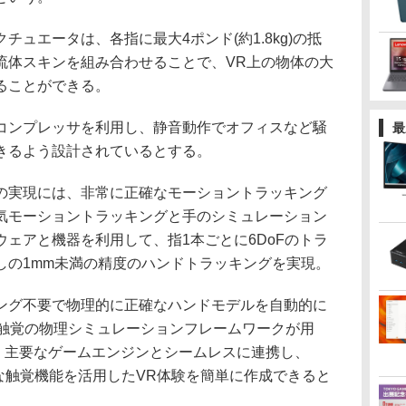
ュエータは、各指に最大4ポンド(約1.8kg)の抵
流体スキンを組み合わせることで、VR上の物体の大
ることができる。
ンプレッサを利用し、静音動作でオフィスなど騒
最
きるよう設計されているとする。
実現には、非常に正確なモーショントラッキング
気モーショントラッキングと手のシミュレーション
ェアと機器を利用して、指1本ごとに6DoFのトラ
しの1mm未満の精度のハンドトラッキングを実現。
グ不要で物理的に正確なハンドモデルを自動的に
る触覚の物理シミュレーションフレームワークが用
ityなど、主要なゲームエンジンとシームレスに連携し、
度な触覚機能を活用したVR体験を簡単に作成できると