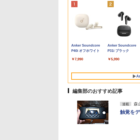
&B
C
円OFF／ グ
E PIECE モノクロ
中古ノートパソコン Panasonic Let's
LENOVO レノボ ThinkStation
【2,000円クーポン＋P最大
【全巻】 正反対な君と
【新品】14インチワイド液晶 フルHD
ポイント10倍 送料無料 中古パソコン
中古品 | 24インチワイド液晶
妹は知っている（8）
信じていた仲間達に
＼本日限定50
本日超得
＼1
X
ゲーミングモ
115 【電子書籍】[
note CF-LV9 14型FHD 第10世代Core
PGX(30KL0005JP)
31.5%還元！】ゲーミングモ
僕 1-8巻セット （ジャ
ノートパソコン office付き Intel
Windows 11 Pro 64bit 搭載 DELL
モニター | 黒色系で品番は店
【電子限定特典つき】
ンジョン奥地で殺さ
楽天1位！202
搭載｜
セット 
1
レイ ホワイ
栄一郎 ]
i7-10810U メモリ16GB／
ニター 27インチモニター 液
ンプコミックス） [ 阿
Pentium GOLD 6500Y メモリ8GB
OptiPlex シリーズ（7010等） Core i7
長におまかせ！枠部分はなる
【電子書籍】[ 雁木万
かけたがギフト『無
量超薄型／モ
Wind
メモリ
￥961,000
型
z フルHD
SSD256GB・512GB・1TB選択可
晶ディスプレイ WQHD
賀沢 紅茶 ]
M.2 SATA SSD256GB USB3.0 HDMI
第3世代 3770 3.4G/メモリ
べく細いのを選びます！
里 ]
ガチャ』でレベル999
15.6インチ フル
Drag
デスク
4
￥55,000
￥23,731
￥5,764
￥34,800
￥19,800
￥5,280
￥792
￥792
￥12,480
￥49,
￥181
.3型
画編
ノングレア ゲー
Webカメラ USB Type-C Windows 11
(2560x1440) Fast IPS 200Hz
WEBカメラ Bluetooth 無線LAN
8G/HDD500GB/DVD-ROM/激安セール
【VGAケーブル付属】【30
の仲間達を手に入れ
144Hz タッ
8265
IPS
Anker Soundcore
Anker Soundcore
B
グ
レイ モニタ
WPS Office
1ms(MPRT) 124%sRGB 低
Windows11 JIS規格 日本語配列キーボ
日保証】
元パーティーメンバ
リー内蔵 無線接
FHD
集 e
P40i オフホワイト
P31i ブラック
n-
掛け 144hz
ブルーライトフリッカーフリ
ード ノートPC win11【NC14J】
と世界に復讐＆『ざ
選択 非光沢 IPS
カメラ
パソ
02 GH-
ーFreeSync & G-Sync対応
ぁ！』します！【電
C HDMI 軽量
1 タ
￥7,990
￥5,990
高輝度400cd/m² PS5対応
書籍】
ワーク ディス
HDMI×2 DP×1.4 KTC
び ポータブル
H27T22C 3年保証
A
編集部のおすすめ記事
森
連載
触覚をデ