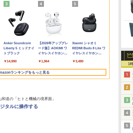
ダ
0円値下げ／＼
 P5倍｜MS Office 2024 H&B
1日まで限定価格／ゲーミングPC
バムとケロのデイブッ
＼セール中6000円OFF／ グ
転生したら第七王子だ
中古ノートパソコン Panasonic Let's
LENOVO レノボ ThinkStation
【2,000円クーポン＋P最大
タッチペンで音が聞け
【新品】14イ
ポイント10倍
中古品 | 2
プログラミン
れ
6年最新の超軽
中古 2in1 ノートパソコン
新品 RTX5060 Ryzen7 5700X
ク Bam and Kero
リーンハウス ゲーミングモ
ったので、気ままに魔
note CF-LV9 14型FHD 第10世代Core
PGX(30KL0005JP)
31.5%還元！】ゲーミングモ
る！はじめてずかん
ノートパソコン o
Windows 11 
モニター | 
の数学大全 [ Ro
限
バイルモニター
ows11 Office付き｜HP Elite
16GB SSD500GB Windows11
Day Book [ 島田ゆか ]
ニター ディスプレイ ホワイ
術を極めます（24）
i7-10810U メモリ16GB／
ニター 27インチモニター 液
1000 英語つき [ 小学館
Pentium GO
OptiPlex シ
長におまかせ
Kneusel ]
￥961,000
9
HD 4K
onfly 2in1｜Core i5 第8世代
トップPC モニター付き 23.8型
ト 23.8型 165Hz フルHD
【電子書籍】[ 石沢庸
SSD256GB・512GB・1TB選択可
晶ディスプレイ WQHD
]
M.2 SATA SS
第3世代 3770
べく細いのを
800
,070
￥4,950
￥19,980
￥825
￥55,000
￥23,731
￥5,478
￥34,800
￥19,800
￥5,280
￥5,500
て
チパネル バッテ
U メモリ 8GB SSD 256GB 13.3型
 100Hz 1年保証 高性能 配信 動画編
1920x1080 ノングレア ゲー
介 ]
Webカメラ USB Type-C Windows 11
(2560x1440) Fast IPS 200Hz
WEBカメラ Bl
8G/HDD500
【VGAケーブ
Anker Soundcore
【2026年アップグレ
Xiaomi シャオミ
ー
続 12モデル
 1,920×1,080 タッチパネル WEB
スポーツ 初心者 一式 ゲーミング
ミングディスプレイ モニタ
WPS Office
1ms(MPRT) 124%sRGB 低
Windows1
日保証】
Liberty 5 ミッドナイ
ード版】AOKIMI ワ
REDMI Buds 8 Lite ワ
ま
パネル Type-
 LTE 対応｜中古 パソコン 2-in-
コン デスクトップパソコン
ー 液晶 VESA 壁掛け 144hz
ブルーライトフリッカーフリ
ード ノートPC 
トブラック
イヤレスイヤホン
イヤレスイヤホン
子
 薄型 リモート
ブレットPC
PS5 Switch PR02 GH-
ーFreeSync & G-Sync対応
bluetooth イヤホン
Bluetooth 5.4 ノイズ
プレイ 持ち運
ELCG238B-WH
高輝度400cd/m² PS5対応
￥14,990
￥1,964
￥3,480
V12 小型軽量 ブルー
キャンセリング ANC
1
モニター
HDMI×2 DP×1.4 KTC
トゥースHi-Fi 最大
36時間再生
H27T22C 3年保証
mazonランキングをもっと見る
36時間再生 ぶるーと
ゅーす コードレス
ENCノイズキャンセ
リング 自動ペアリン
グ Type-C充電 マイ
山和道の「ヒトと機械の境界面」
ク付き 防水 タッチ式
音量調整 スポーツ/通
ジタルに操作する
勤/通学/WEB会議(ホ
ワイト)