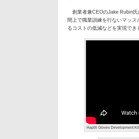
創業者兼CEOのJake Rub
間上で職業訓練を行ないマッス
るコストの低減などを実現でき
HaptX Gloves Development Kit 