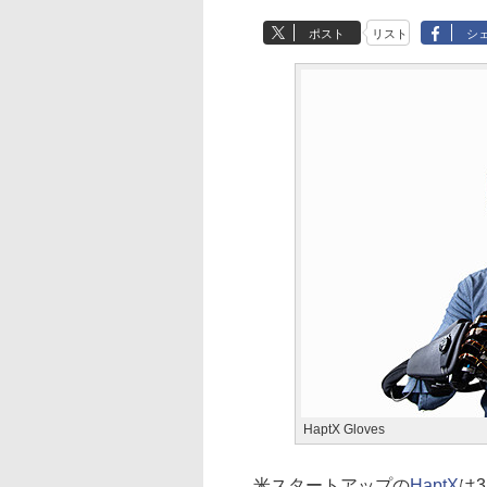
ポスト
リスト
シ
HaptX Gloves
米スタートアップの
HaptX
は