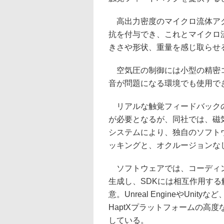
高出力密度のマイクロ流体アクチ
抗を付与でき、これとマイクロ
きさや形状、重量を感じ取らせ
空気圧の制御には小型の精密コ
音が問題になる環境でも使用で
リアルな触覚フィードバックの
が必要となるが、同社では、磁
システムにより、独自のソフトウ
ッキングと、オクルージョンな
ソフトウェアでは、コーディン
生成し、SDKには相互作用す
意。Unreal EngineやUn
HaptXプラットフォームの高
している。