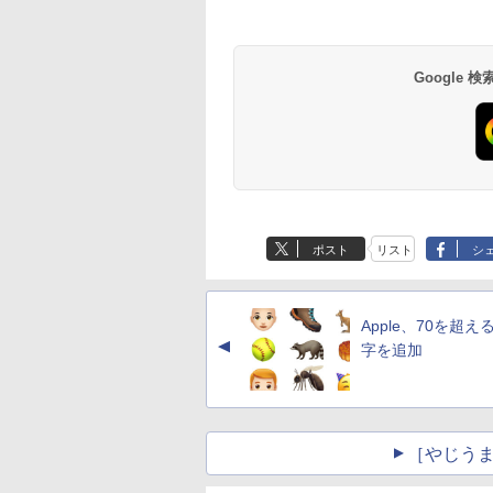
BRUCE WAYNE feat.
【Amazon.co.jp限
薬屋のひとりごと 17
BRUCE WAYNE feat
by Amazon 天然水
異世界居酒屋「の
Flo Milli, ATL Jacob
定】 い・ろ・は・す
巻 (デジタル版ビッグ
Flo Milli, ATL Jacob
ラベルレス 500ml
ぶ」(22) (角川コミッ
[Explicit]
2L PET ラベルレス
ガンガンコミックス)
[Explicit]
×24本 富士山の天然
クス・エース)
×8本
水 バナジウム含有 
￥250
￥1,112
￥770
￥250
￥1,380
￥832
Google
ミネラルウォーター
ペットボトル 静岡県
産 500ミリリットル
(Smart Basic)
ポスト
リスト
シ
Apple、70を超え
▲
字を追加
［やじうま