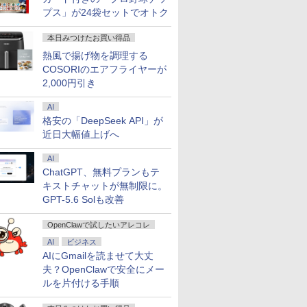
プス」が24袋セットでオトク
本日みつけたお買い得品
熱風で揚げ物を調理する
COSORIのエアフライヤーが
2,000円引き
AI
格安の「DeepSeek API」が
近日大幅値上げへ
AI
ChatGPT、無料プランもテ
キストチャットが無制限に。
GPT-5.6 Solも改善
OpenClawで試したいアレコレ
AI
ビジネス
AIにGmailを読ませて大丈
7
2
2
2
8
3
9
3
3
4
10
夫？OpenClawで安全にメー
ルを片付ける手順