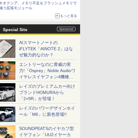
キオクシア、メモリ不足をフラッシュメモリで
補う拡張モジュール
もっと見る
Special Site
AIスマートノートの
iFLYTEK「AINOTE 2」はな
ぜ魅力的なのか？
エントリーなのに脅威の実
力!「Osprey」Noble Audioワ
イヤレスイヤフォン4機種を
一気に聴く
レイズのプレミアムカー向け
ブランドHOMURAから
「2×9R」が登場！
レイズのパワーデザインホイ
ール「M6」に新色登場!!
SOUNDPEATSのイヤカフ型
イヤフォン「UU2イヤーカ