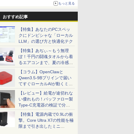
更新】
もっと見る
ニンテンドーeショップでは「大神 絶景版」が
67%オフで990円
おすすめ記事
【特集】あなたのPCスペッ
クにドンピシャな「ローカル
LLM」の選び方と快適化テク
【特集】あぢぃ～もう無理
ぽ！千円の闘魂タオルから着
るエアコンまで、夏の冷感グ
ッズ一挙紹介
【コラム】OpenClawと
Qwen3.5-9Bプリインで届い
てすぐローカルAIが動くミニ
PC「SER9 Pro」
【レビュー】給電が途切れな
い優れもの！バッファロー製
Type-C充電器の検証で分か
ったこと
【特集】電源内蔵で0.9Lの衝
撃。Core Ultra X7の性能を極
限まで引き出したミニ
PC「GPD BOX」