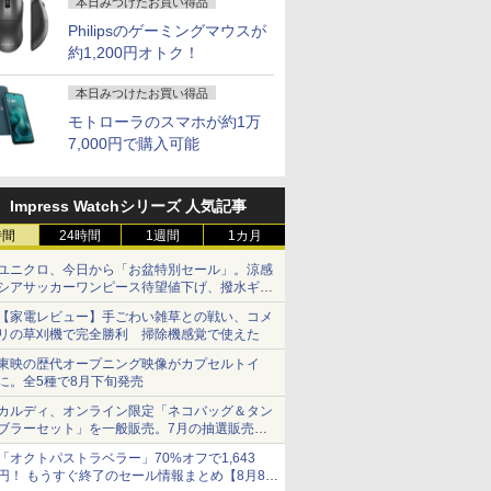
本日みつけたお買い得品
Philipsのゲーミングマウスが
約1,200円オトク！
ンチワイド液晶 フルHD
 送料無料 中古パソコン
4インチワイド液晶
グのため
みんなの日本語 初級2
＼本日限定500円値下げ／＼
本日超得 P5倍｜MS Office 2024 H&B
＼11日まで限定価格／ゲーミングPC
杖と剣のウィストリア
＼セール中6000円OFF／ グ
ONE PIECE モノクロ
中古ノートパソコン Panason
LENOVO レノボ ThinkSta
【2,000円クー
【全巻】 
本日みつけたお買い得品
ffice付き Intel
Pro 64bit 搭載 DELL
黒色系で品番は店
nald T.
第3版 本冊 [ スリーエ
楽天1位！2026年最新の超軽
搭載｜中古 2in1 ノートパソコン
セット 新品 RTX5060 Ryzen7 5700X
（16） 【電子書籍】[
リーンハウス ゲーミングモ
版 115 【電子書籍】[
note CF-LV9 14型FHD 
PGX(30KL0005JP)
31.5%還元！】
僕 1-8巻
LD 6500Y メモリ8GB
リーズ（7010等） Core i7
！枠部分はなる
ーネットワーク 編 ]
量超薄型／モバイルモニター
Windows11 Office付き｜HP Elite
メモリ16GB SSD500GB Windows11
大森藤ノ ]
ニター ディスプレイ ホワイ
尾田栄一郎 ]
i7-10810U メモリ16GB／
ニター 27インチ
ンプコミック
モトローラのスマホが約1万
￥961,000
D256GB USB3.0 HDMI
 3.4G/メモリ
選びます！
15.6インチ フルHD 4K
Dragonfly 2in1｜Core i5 第8世代
デスクトップPC モニター付き 23.8型
ト 23.8型 165Hz フルHD
SSD256GB・512GB・1
晶ディスプレイ 
賀沢 紅茶 ]
7,000円で購入可能
￥2,750
￥12,480
￥49,800
￥181,070
￥594
￥19,980
￥594
￥55,000
￥23,731
￥5,764
uetooth 無線LAN
GB/DVD-ROM/激安セール
ル付属】【30
144Hz タッチパネル バッテ
8265U メモリ 8GB SSD 256GB 13.3型
IPS 100Hz 1年保証 高性能 配信 動画編
1920x1080 ノングレア ゲー
Webカメラ USB Type-C W
(2560x1440) Fas
1 JIS規格 日本語配列キーボ
リー内蔵 無線接続 12モデル
FHD 1,920×1,080 タッチパネル WEB
集 eスポーツ 初心者 一式 ゲーミング
ミングディスプレイ モニタ
WPS Office
1ms(MPRT) 12
win11【NC14J】
選択 非光沢 IPSパネル Type-
カメラ LTE 対応｜中古 パソコン 2-in-
パソコン デスクトップパソコン
ー 液晶 VESA 壁掛け 144hz
ブルーライトフ
Impress Watchシリーズ 人気記事
C HDMI 軽量 薄型 リモート
1 タブレットPC
PS5 Switch PR02 GH-
ーFreeSync & 
ワーク ディスプレイ 持ち運
ELCG238B-WH
高輝度400cd/m²
時間
24時間
1週間
1カ月
び ポータブルモニター
HDMI×2 DP×1.4
H27T22C 3年保
ユニクロ、今日から「お盆特別セール」。涼感
シアサッカーワンピース待望値下げ、撥水ギア
ショーツは1990円に
【家電レビュー】手ごわい雑草との戦い、コメ
リの草刈機で完全勝利 掃除機感覚で使えた
東映の歴代オープニング映像がカプセルトイ
に。全5種で8月下旬発売
カルディ、オンライン限定「ネコバッグ＆タン
ブラーセット」を一般販売。7月の抽選販売の
当選無効分
「オクトパストラベラー」70%オフで1,643
円！ もうすぐ終了のセール情報まとめ【8月8日