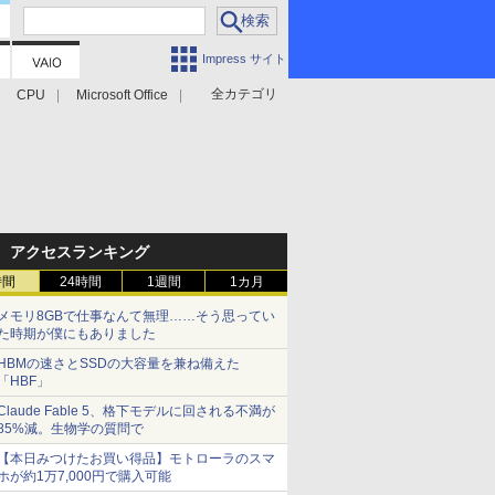
Impress サイト
全カテゴリ
CPU
Microsoft Office
アクセスランキング
時間
24時間
1週間
1カ月
メモリ8GBで仕事なんて無理……そう思ってい
た時期が僕にもありました
HBMの速さとSSDの大容量を兼ね備えた
「HBF」
Claude Fable 5、格下モデルに回される不満が
85%減。生物学の質問で
【本日みつけたお買い得品】モトローラのスマ
ホが約1万7,000円で購入可能