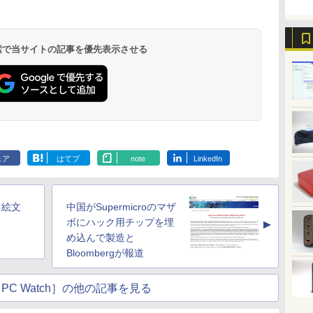
.
On My Road
by Amazon 天然水
ONE PIECE モノクロ
On My Road
by Amazon 炭酸水
HUNTER×HUNTER
BUGS LIFE
コカ・コーラ やかんの
スーパーの裏でヤニ吸
(Stadium ver.)
ラベルレス 2L×9本
版 115 (ジャンプコミ
(Stadium ver.)
ラベルレス 500ml
モノクロ版 39 (ジャ
麦茶 from 爽健美茶 ラ
うふたり 9巻 (デジタル
￥250
ックスDIGITAL)
×24本 強炭酸水 ペッ
ンプコミックス
ベルレス
版ビッグガンガンコミ
￥250
￥1,117
￥250
水
トボトル 500ミリリ
DIGITAL)
650mlPET×24本
ックス)
￥594
￥1,625
￥572
￥2,009
￥810
 検索で当サイトの記事を優先表示させる
ットル (Smart
Basic)
ェア
はてブ
note
LinkedIn
る絵文
中国がSupermicroのマザ
ボにハック用チップを埋
▲
め込んで製造と
Bloombergが報道
PC Watch］の他の記事を見る