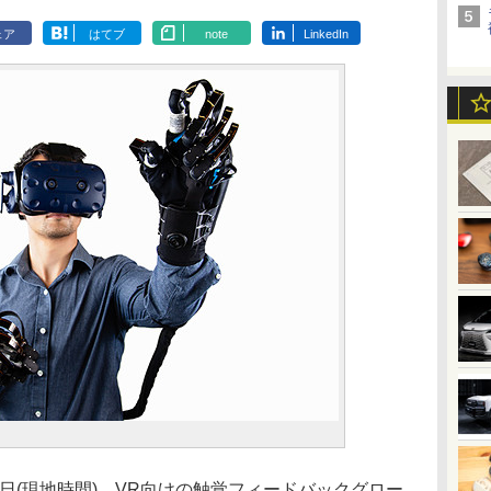
ェア
はてブ
note
LinkedIn
3日(現地時間)、VR向けの触覚フィードバックグロー