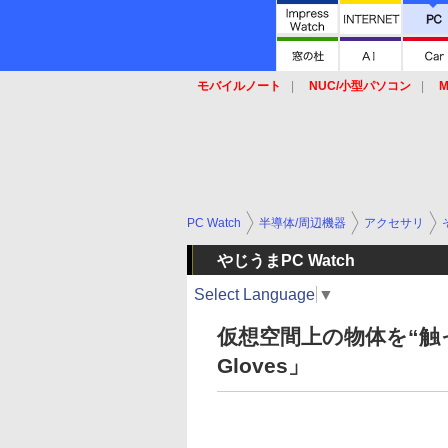
モバイルノート
NUC/小型パソコン
M
SSD
キーボード
マウス
PC Watch
半導体/周辺機器
アクセサリ
やじうまPC Watch
Select Language
▼
仮想空間上の物体を“触っ
Gloves」