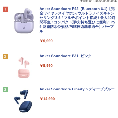
付き 初心者向けノートPC 初期設定済 1
インチ FHD 1920×1080 1080P Fast IPS
子書籍】[ ワイエム系 ]
更新日時：2026/08/09 00:06
5.6型 インテル高速CPU ランダムで発送
パネル PU保護カバー付き 非光沢 1200:1
Anker Soundcore P42i (Bluetooth 6.1)【完
メモリ4GB～ 高速SSD1TB 最大 フルHD
高コントラスト 超軽量 640g スピーカー
￥792
全ワイヤレスイヤホン/ウルトラノイズキャン
Webカメラ zoom 軽量薄型 無線 型番更
内蔵 Type-C/HDMI 接続 PS5/Switch/PC/
セリング 3.5 / マルチポイント接続 / 最大40時
新で在庫処分
スマホ対応 MFP156T1F
間再生 / コンパクト形状/持ち運びに便利 / IP5
5 防塵防水位規格/PSE技術基準適合】パープ
￥12,980
￥8,999
【送料無料】現代法律実務の諸問題 令和
2
ル
7年度研修版／日本弁護士連合会
￥9,990
￥8,030
NEC VKL24X-4 15.6インチ Core i3 メモ
Yoothi 互換品 液晶 13.3インチ Lenovo
2
2
リ8GB SSD 256GB Office付き Webカメ
ThinkPad L13 Gen 3 21B3 21B4 21B9
Anker Soundcore P31i ピンク
ラ テンキー Windows11 ノートパソコン
21BA 対応 1920x1200 WUXGA IPS LED
中古パソコン
LCD 液晶ディスプレイ 修理交換用液晶
￥5,990
パネル
【3千円以上送料無料】就業規則の法律実
3
￥14,800
務／石嵜信憲／平井彩
￥9,800
￥8,140
Anker Soundcore Liberty 5 ディープブルー
【★最大100%ポイント】【フルHD×WE
3
Bカメラ】東芝 G83/第8世代 Core i5/メ
【楽天1位 10.5/11インチ 小型 軽量】モ
3
￥14,990
モリ:8GB/16GB/SSD:256GB/512GB/1T
バイルモニター 10.5インチ 11インチ フ
B/13.3型液晶/Wi-fi/Bluetooth/USB3.1/T
ルHD 1080P 100%sRGB 400cd/m? 光沢
ちいかわ なんか小さくてかわいいやつ
4
ype-C/HDMI/中古PC 中古ノートパソコ
IPS パネル 色鮮やか 265g 超軽量 Type-
（4）なんか小さくてためになる豆本付き
ン Windows11 Win11正式対応
C対応 miniHDMI モニター 持ち運び サブ
特装版 （プレミアムKC） [ ナガノ ]
ディスプレイ ミニPC対応 3年保証 EVICI