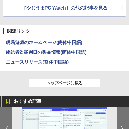
On My Road (Stadium ver.)
スーパーの裏でヤニ吸うふたり 9巻 (デジタル
［やじうまPC Watch］の他の記事を見る
版ビッグガンガンコミックス)
【Amazon.co.jp限定】 伊藤園 磨かれて、澄
みきった日本の水 2L 8本 ラベルレス [ ケース
￥250
] [ 水 ] [ ペットボトル ] [ 箱買い ] [ ストック
￥810
] [ 水分補給 ]
関連リンク
￥998
網易遊戯のホームページ(簡体中国語)
終結者2:審判日の製品情報(簡体中国語)
ニュースリリース(簡体中国語)
トップページに戻る
おすすめ記事