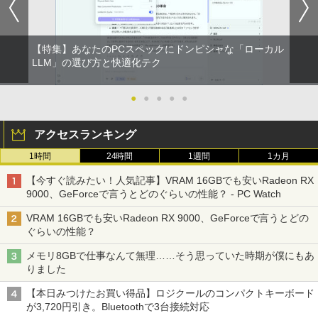
【特集】あなたのPCスペックにドンピシャな「ローカル
LLM」の選び方と快適化テク
●
●
●
●
●
アクセスランキング
1時間
24時間
1週間
1カ月
【今すぐ読みたい！人気記事】VRAM 16GBでも安いRadeon RX
9000、GeForceで言うとどのぐらいの性能？ - PC Watch
VRAM 16GBでも安いRadeon RX 9000、GeForceで言うとどの
ぐらいの性能？
メモリ8GBで仕事なんて無理……そう思っていた時期が僕にもあ
りました
【本日みつけたお買い得品】ロジクールのコンパクトキーボード
が3,720円引き。Bluetoothで3台接続対応