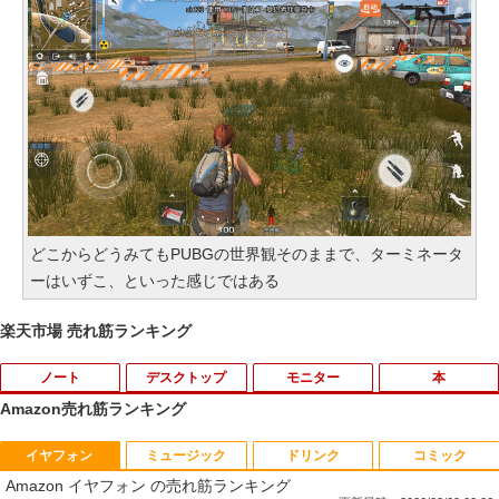
どこからどうみてもPUBGの世界観そのままで、ターミネータ
ーはいずこ、といった感じではある
楽天市場 売れ筋ランキング
ノート
デスクトップ
モニター
本
Amazon売れ筋ランキング
イヤフォン
ミュージック
ドリンク
コミック
【期間限定破格金額！】新生活 新古品 W
【お買い物マラソ開催中！P最大31.5%還
魔王城の料理番 〜コワモテ魔族ばかりだ
1
1
1
Amazon イヤフォン の売れ筋ランキング
in11搭載 パソコンノートパソコンoffice
元】五年保証 白 モバイルモニター 15.6
けど、ホワイトな職場です〜 6巻 【電