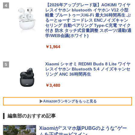
V
【2026年アップグレード版】AOKIMI ワイヤ
￥26,800
￥2,420
レスイヤホン bluetooth イヤホン V12 小型
軽量 ブルートゥースHi-Fi 最大36時間再生 ぶ
￥10,999
るーとゅーす コードレス ENCノイズキャン
セリング 自動ペアリング Type-C充電 マイク
HP ProBook 450 G6 15.6型大画面フルH
【最大3％OFF】 【中古】 送料無料 ワイ
4
5
付き 防水 タッチ式音量調整 スポーツ/通勤/通
D テンキー 8世代Core i5-8265U NVMeS
ド版 俺たちのフィールド 全18巻 村枝賢
学/WEB会議(ホワイト)
SD512GB メモリ16GB Webカメラ内蔵
【期間限定5%OFFクーポン 8/12 10時ま
一 中古コミック 漫画 全巻セット マンガ
4
Type-C 指紋認証 HDMI Office Windows
で】 ゲーミングモニター モニター 24.5
【中古】
￥1,964
11 送料無料 中古ノートパソコン
インチ 24インチ 180Hz 180hz FHD フリ
ッカーレス 24.5型 FullHD ブルーライト
￥8,700
カット ノングレア HDMI Adaptive-Sync
￥39,600
ブラック MAXZEN MGM25IC03 マクス
Xiaomi シャオミ REDMI Buds 8 Lite ワイヤ
ゼン
レスイヤホン Bluetooth 5.4 ノイズキャンセ
リング ANC 36時間再生
￥11,980
【ランキング1位！】新品 ノートパソコ
5
ン VETESA Intel Celeron 6500Y メモリ
￥3,480
ー:8GB SSD:1TB最大 15.6インチ 15.6型
フルHD液晶 テンキー付き 日本語キーボ
ードwindows11搭載 office2024付き 初
【16%OFF！8/11 1:59まで】AOPEN ゲ
5
Amazonランキングをもっと見る
期設定済 IPS広視野角 無線機能 超軽量 P
ーミングモニター 23.8インチ IPS フル
C パソコン テレワーク応援
HD 非光沢 200Hz (144Hz 165Hz 対応) 0.
編集部のおすすめ記事
5ms sRGB 99% AMD FreeSync Premiu
m HDR10 HDMI 2.0 DisplayPort 1.2 ス
￥45,980
BRUCE WAYNE feat. Flo Milli, ATL Jacob
by Amazon 天然水 ラベルレス 500ml ×24本
薬屋のひとりごと 17巻 (デジタル版ビッグガ
ピーカー・ヘッドフォン端子搭載 ゼロフ
Xiaomiが“スマホ版PUBGのような”ゲー
[Explicit]
富士山の天然水 バナジウム含有 水 ミネラル
ンガンコミックス)
レーム スピーカー搭載 VESA 24KG3YX1
ムを正式サービスイン