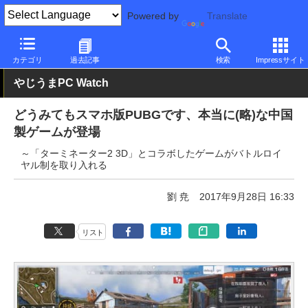
Powered by
Translate
PC Watch
ソフトウェア/アプリ
他ソフト/アプリ
その他
カテゴリ
過去記事
検索
Impressサイト
やじうまPC Watch
どうみてもスマホ版PUBGです、本当に(略)な中国
製ゲームが登場
～「ターミネーター2 3D」とコラボしたゲームがバトルロイ
ヤル制を取り入れる
劉 尭
2017年9月28日 16:33
リスト