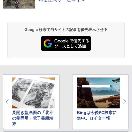
ウォーター ペットボトル 静岡県産 500ミリリ
bmipx
ットル (Smart Basic)
￥250
￥770
￥14,980
￥1,380
BRUCE WAYNE feat. Flo Milli, ATL Jacob
異世界居酒屋「のぶ」(22) (角川コミックス・
Google 検索で当サイトの記事を優先表示させる
[Explicit]
エース)
【Amazon.co.jp限定】 い・ろ・は・す 2L P
ET ラベルレス ×8本
￥250
￥832
￥1,112
見知らぬ糸
ONE PIECE モノクロ版 115 (ジャンプコミッ
クスDIGITAL)
by Amazon 天然水ラベルレス 2L×9本
￥250
￥594
￥1,117
On My Road (Stadium ver.)
HUNTER×HUNTER モノクロ版 39 (ジャンプ
コミックスDIGITAL)
by Amazon 炭酸水 ラベルレス 500ml ×24本
見開き型画面の「北斗
Bingは今後PC検索に
強炭酸水 ペットボトル 500ミリリットル (Sm
￥250
art Basic)
の拳専用」電子書籍端
集中。ロイター報
￥572
末
￥1,625