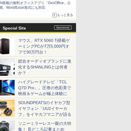
AI搭載の無料オフィスアプリ「GenOffice」公
開。Word/Excel形式にも対応
もっと見る
Special Site
マウス、RTX 5060 Ti搭載ゲ
ーミングPCが7万5,000円オ
フで30万円台！
総合オーディオブランドに進
化するSHANLINGとは何者
か？
ハイグレードテレビ「TCL
Q7D Pro」。圧巻の色彩美で
映画＆ゲームが極上体験に
SOUNDPEATSのイヤカフ型
イヤフォン「UU2イヤーカ
フ」をイヤカフマニアが語る
ソニーミラーレス一眼の大特
集！ 見どころ記事まとめ