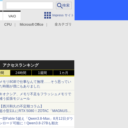
Impress サイト
全カテゴリ
CPU
Microsoft Office
アクセスランキング
時間
24時間
1週間
1カ月
メモリ8GBで仕事なんて無理……そう思ってい
た時期が僕にもありました
キオクシア、メモリ不足をフラッシュメモリで
補う拡張モジュール
【西川和久の不定期コラム】
超小型11LにRTX 5080！ZOTAC「MAGNUS
ONE」最上位機の実力を探る
一部Fable 5超え「Qwen3.8-Max」8月12日ダウ
ンロード可能に！Qwen3.8-27Bも順次