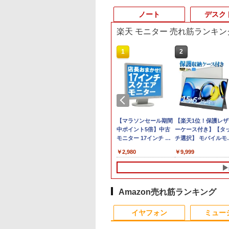
ノート
デスク
楽天 モニター 売れ筋ランキン
10
1
1
1
2
2
2
0倍★8/11 01:59まで】【3年保証・国内
オーデータ｜I-O
【P2倍8/4 20:00〜8/11
タブレットPC
ポイント10倍 中古パソ
【マラソンセール期間
【楽天1位！保護レザ
【マラソンセール期
【エントリーでポイ
パソコン Office付き 新品 mouse A5-
TA ゲーミング液晶デ
1:59まで】【公式】
Microsoft Surface Pro
コン デスクトップパソ
中ポイント5倍】中古
ーケース付き】【タ
中ポイント5倍】中
ト100％還元のチャ
.6インチ フルHD Ryzen 5 7430U 8GB メ
レイ(27型/IPS/4K
VAIO 2025年新型モデ
5/7+ 12.3インチ メモリ
コン Windows
モニター 17インチ ス
チ選択】 モバイルモ
ートパソコン 第11
ス】GMKtec ミニpc
SSD マウスコンピューター ノートPC おすす
×2160/360Hz/0.5ms/HDR1400/HDMI/DP/VESA/5
ル バイオ モバイルデ
8GB SSD256GB 第7世
11【Office付】
クエア 店長おまかせ
ター 15.6インチ ノン
Core i5 メモリ16GB
G3 Pro Intel Core i3
980
￥54,800
￥29,800
￥24,800
￥2,980
￥9,999
￥29,980
￥66,248
証・無輝点保証)(ブ
ィスプレイ 14.0インチ
代Core-i5 2.6GHz 2K
【Windows 11 Pro
VGA / DVI ケーブル付
グレア 非光沢 1080P
M.2 SSD256GB 13.
10110U 16GB DDR4
 GigaCrysta S
モバイルモニター
解像度 2736 x 1824 タ
64Bit搭載】DELL
き サブモニター 監視
ルHD コスパ 高画質 
ンチ フルHD ノング
64GBまで増設 512G
-GDU271JLAQD
WUXGA 16:10 軽量
ッチパネル Office付き/
Optiplexシリーズ
用 ケーブル付き 動作
ュアルモニター サブ
ア Webカメラ 無線
SSD M.2 2242 最大8
325g 薄型 USB-C
カメラ/HDMI /
Core i5搭載/4G/新品
確認済み 30日保証 送
ニター ポータブルモ
LAN Wi-Fi Bluetoot
Windows11 Pro min
VAIO Vision+ 14
Windows 11 Pro 中古
SSD 120GB/DVD-
料無料
ター ゲーミングモニ
Windows11 東芝
pc 4.1GHz WIFI6
Amazon売れ筋ランキング
VJ5VP141C12
タブレットPC /ノート
ROM/送料無料【オプ
ー リモートワーク IP
dynabook G83/HS 
BT5.2 小型PC VES
10
1
2
パソコン 2in1 中古 タ
ション色々有】
Tpye-C/mini HDMI p
期設定済 すぐ使える
応 ミニパソコン 2画
イヤフォン
ミュー
ブレット WIFI
ミニPC iPhone対応
90日保証 送料無料
高性能 みにpc nucb
Bluetooth
省エネ デスクトップ