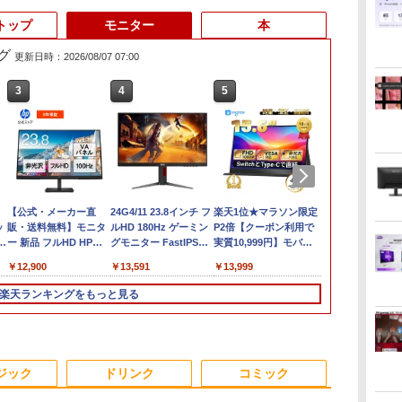
トップ
モニター
本
グ
更新日時：2026/08/07 07:00
3
3
3
4
4
4
5
5
5
6
6
間
ン
【公式・メーカー直
【マラソン値引中！ 当
[VETESA正規販売店]
24G4/11 23.8インチ フ
【マラソンセール期間
GMKtec GMK-K8
楽天1位★マラソン限定
中古 HP EliteBook 840
デスクトップPC
【8/4-11
【公式・メー
ッ
古ノ
ン
販・送料無料】モニタ
日出荷！】ノートパソ
デスクトップパソコン
ルHD 180Hz ゲーミン
中ポイント5倍】中古
PLUS-32/1T-
P2倍【クーポン利用で
G8 Core i5 1145G7 第
Ryzen7 5700G メモリ
Vivobook 15
販・送料無料
ニ
世代
ー 新品 フルHD HP
コン 新品 15.6インチ
PC 一体型 新品
グモニター FastIPS
ノートパソコン 第8世
W11Pro(8845HS)
実質10,999円】モバイ
11世代CPU メモリ
16GB SSD1TB B550
メモリ16GB SS
ー 新品 フルH
Series 3 Pro 324pv
パソコン ノートPC
Windows11 27型 Core
1ms(GTG)
代 Core i5 メモリ8GB
ルモニター 15.6インチ
16GB SSD256GB 14イ
グラボなし
6E クールシルバ
Series 3 Pro
￥12,900
￥32,800
￥69,800
￥13,591
￥32,980
￥124,800
￥13,999
￥47,800
￥148,700
￥134,799
￥15,900
フ
3イ
23.8 インチFHD VA モ
CPU Intel Pentium
i7 第4世代 Office付き
SSD512GB 15.6インチ
モバイルディスプレイ
ンチ フルHD
23.8インチF
デ
レ
B
ニター VA 23.8型 角度
GOLD 6500Y メモリ
メモリ16GB
WXGA テンキー Web
FHD 1920*1080 非光沢
Windows11 Pro
ー IPS 23.
楽天ランキングをもっと見る
モ
TB
調整 VESA 100Hz 液晶
12GB SSD 256GB 15
SSD512GB 初期設定済
カメラ 無線LAN Wi-Fi
A+スクリーン IPS液晶
4Q8U2EC#ABJ 1年保
高さ調整 VESA
ニ
h
i
HDMI VGA PS5
インチ フルHD HDMI
ホワイト ブラック
Windows11 Lenovo
パネル 薄型 軽量
証 Bランク ノートパソ
液晶 HDMI
タ
Nintendo Switch 3年
USB3.0 WEBカメラ 無
ThinkPad L580 初期設
USBType-C miniHDMI
コン【CA】 ノートpc
DisplayPort
S
初
A対
保証 転送不可 (型番:
線LAN Wifi
定済 すぐ使える 90日
カバースタンド付き
中古ノートパソコン
ーカー付き PS
3
4
5
6
c
面
9U5C1AA)
Windows11 office JIS
保証 送料無料
PS4/PS5/Switch/PC/Mac
16gbメモリ 256gb
Switch 3年
ジック
ドリンク
コミック
ox
日本語キーボード 新生
など対応 Ingnok yn02b
ssd windows11プロ
可 (型番：B0
活 事務 学生 初心者
ノートPC14型 hpノー