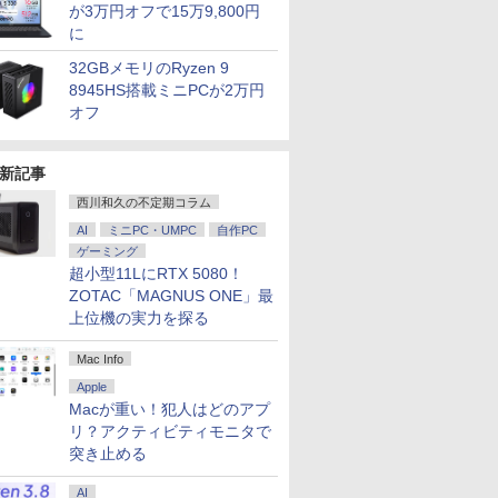
が3万円オフで15万9,800円
に
32GBメモリのRyzen 9
8945HS搭載ミニPCが2万円
オフ
新記事
西川和久の不定期コラム
AI
ミニPC・UMPC
自作PC
ゲーミング
超小型11LにRTX 5080！
ZOTAC「MAGNUS ONE」最
上位機の実力を探る
Mac Info
Apple
Macが重い！犯人はどのアプ
リ？アクティビティモニタで
突き止める
AI