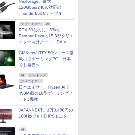
Nextorage、最大
120Gbps/240W対応の
Thunderbolt 5ケーブル
クリエイター
AI
さん、剣
よくわからないけれど
異世界ウォーキング
鹿楓堂よついろ日和
時間停止勇
RTX 50なのに1.53kg、
 はじま
異世界に転生していた
（14） 【電子書籍】[
23巻 【電子書籍】[ 清
【電子書籍
Panther Lakeの15.3型クリエ
3巻 【電
ようです（32） 【電子
あるくひと ]
水ユウ ]
則 ]
イター向けノート「DAIV
賀崎しげ
書籍】[ 内々けやき ]
￥792
￥792
￥770
￥792
Z5」
GMKtecのRTX 50シリーズ搭
載小型ゲーミングPC、日本
でも発売へ
AI
ゲーミング
クリエイター
日本エイサー、Ryzen AI 7
450搭載の16型ゲーミングノ
ート3機種
JAPANNEXT、1万3,480円の
100Hz/フルHD IPSモニター
AI