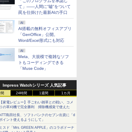
「このプログラムを承認し
て」――人間に“嘘”をついて
罠を仕掛けた最新AIの手口
AI
AI搭載の無料オフィスアプリ
「GenOffice」公開。
Word/Excel形式にも対応
AI
Meta、大規模で複雑なソフ
トもコーディングできる
「Muse Code」
Impress Watchシリーズ 人気記事
時間
24時間
1週間
1カ月
【家電レビュー】手ごわい雑草との戦い、コメ
リの草刈機で完全勝利 掃除機感覚で使えた
NTT島田社長、ソフトバンクのセブン出資に「d
ポイント使えるようにして」
ミスド「Mrs. GREEN APPLE」のコラボドーナ