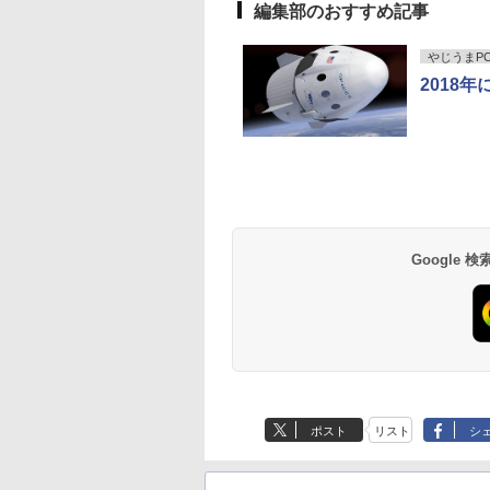
編集部のおすすめ記事
PC
やじうまPC 
2018
楓堂よついろ日和
時間停止勇者（22）
独身貴族は異世界を謳
異世界魔王と召喚少
巻 【電子書籍】[ 清
【電子書籍】[ 光永康
歌する 〜結婚しない
の奴隷魔術（30） 
ウ ]
則 ]
男の優雅なおひとりさ
子書籍】[ 福田直叶 ]
まライフ〜（8） 【電
0
￥792
￥792
￥792
子書籍】[ 駒鳥ひわ ]
Anker Soundcore
BRUCE WAYNE feat.
【Amazon.co.jp限
薬屋のひとりごと 17
Anker Soundcore
BRUCE WAYNE feat
by Amazon 天然水
異世界居酒屋「の
P40i オフホワイト
Flo Milli, ATL Jacob
定】 い・ろ・は・す
巻 (デジタル版ビッグ
P31i ブラック
Flo Milli, ATL Jacob
ラベルレス 500ml
ぶ」(22) (角川コミッ
[Explicit]
2L PET ラベルレス
ガンガンコミックス)
[Explicit]
×24本 富士山の天然
クス・エース)
￥7,990
￥5,990
×8本
水 バナジウム含有 
￥250
￥1,112
￥770
￥250
￥1,380
￥832
Google
ミネラルウォーター
ペットボトル 静岡県
産 500ミリリットル
(Smart Basic)
ポスト
リスト
シ