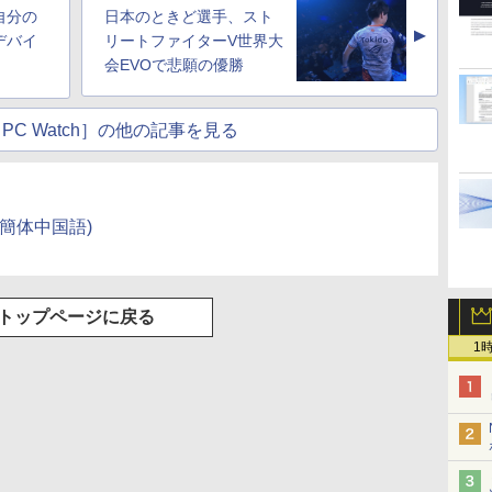
自分の
日本のときど選手、スト
▲
デバイ
リートファイターV世界大
」
会EVOで悲願の優勝
PC Watch］の他の記事を見る
簡体中国語)
トップページに戻る
1