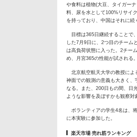
や食料は植物(大豆、タイガー
料、尿を水として100%リサイ
を持っており、中国はそれに続
目標は365日継続することで、
した7月9日に、2つ目のチーム
は高負荷状態に入った。2チー
め、月宮365の性能が試される
北京航空航天大学の教授による
神面での観測の意義も大きく、
なる。また、200日もの間、
ような影響を及ぼすかも観察対
ボランティアの学生4名は、将
に本実験に参加した。
楽天市場 売れ筋ランキング