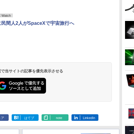
NC15J
トパソコン14型
Watch
年に民間人2人がSpaceXで宇宙旅行へ
女
ゾンビのあふれた世界
ゼンリン住宅地図 B4
赤ちゃんに転生した話
片田舎のおっ
【電
で俺だけが襲われない
判 兵庫県 たつの市 発
(5) 【電子書籍】[ 茶々
聖になる外伝
5 【電子書籍】[ 増田ち
行年月202603
京色 ]
りの魔法剣士 
ひろ ]
28229010R
子書籍】[ 佐
￥1,155
￥19,800
￥1,430
￥770
る ]
.
Anker Soundcore
On My Road
by Amazon 炭酸水
ONE PIECE モノクロ
【2026年アップグレ
On My Road
by Amazon 天然水
HUNTER×HUNTER
Xiaomi シャオミ
BUGS LIFE
コカ・コーラ やかんの
スーパーの裏でヤニ吸
Liberty 5 ミッドナイ
(Stadium ver.)
ラベルレス 500ml
版 115 (ジャンプコミ
ード版】AOKIMI ワ
(Stadium ver.)
ラベルレス 2L×9本
モノクロ版 39 (ジャ
REDMI Buds 8 Lite ワ
麦茶 from 爽健美茶 ラ
うふたり 9巻 (デジタル
￥250
トブラック
×24本 強炭酸水 ペッ
ックスDIGITAL)
イヤレスイヤホン
ンプコミックス
イヤレスイヤホン
ベルレス
版ビッグガンガンコミ
￥250
￥250
￥1,117
水
トボトル 500ミリリ
bluetooth イヤホン
DIGITAL)
Bluetooth 5.4 ノイズ
650mlPET×24本
ックス)
￥14,990
￥1,625
￥594
￥1,964
￥572
￥2,980
￥2,009
￥810
 検索で当サイトの記事を優先表示させる
ットル (Smart
V12 小型軽量 ブルー
キャンセリング ANC
Basic)
トゥースHi-Fi 最大
36時間再生
36時間再生 ぶるーと
ゅーす コードレス
ENCノイズキャンセ
リング 自動ペアリン
グ Type-C充電 マイ
ク付き 防水 タッチ式
音量調整 スポーツ/通
勤/通学/WEB会議(ホ
ェア
はてブ
note
LinkedIn
ワイト)