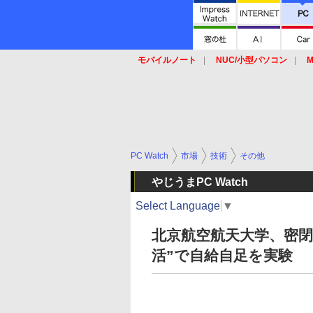
モバイルノート
NUC/小型パソコン
M
SSD
キーボード
マウス
PC Watch
市場
技術
その他
やじうまPC Watch
Select Language
▼
北京航空航天大学、密閉
活”で自給自足を実験