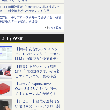
ツ4種、いよいよ発売！
ドコモ前田社長が「ahamo40GB化は検証のた
め」、料金値上げへの考え方にも言及
吉野家、牛リブロースを熱々で提供する「極旨
牛鉄板ステーキ定食」を発売
もっと見る
おすすめ記事
【特集】あなたのPCスペッ
クにドンピシャな「ローカル
LLM」の選び方と快適化テク
【特集】あぢぃ～もう無理
ぽ！千円の闘魂タオルから着
るエアコンまで、夏の冷感グ
ッズ一挙紹介
【コラム】OpenClawと
Qwen3.5-9Bプリインで届い
てすぐローカルAIが動くミニ
PC「SER9 Pro」
【レビュー】給電が途切れな
い優れもの！バッファロー製