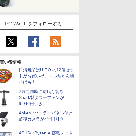
PC Watch をフォローする
買い得情報
日清焼そばU.F.O.の12個セッ
トがお買い得。マルちゃん焼
そばも！
2方向同時に送風可能な
Shark製タワーファンが
9,940円引き
Ankerのソーラーパネル付き
監視カメラが4千円引き
ASUSのRyzen AI搭載ノート