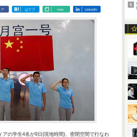
ェア
はてブ
note
LinkedIn
ィアの学生4名が9日(現地時間)、密閉空間で行なわ