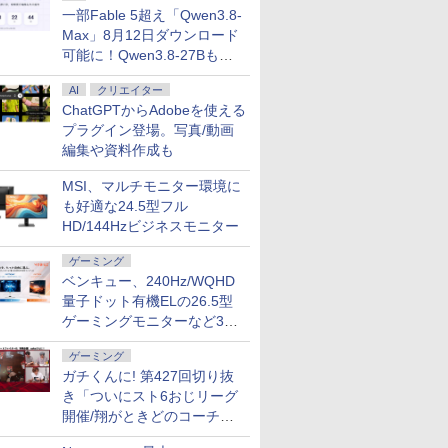
一部Fable 5超え「Qwen3.8-
Max」8月12日ダウンロード
可能に！Qwen3.8-27Bも順
次
AI
クリエイター
7
8
7
9
10
ChatGPTからAdobeを使える
プラグイン登場。写真/動画
編集や資料作成も
MSI、マルチモニター環境に
も好適な24.5型フル
HD/144Hzビジネスモニター
クーポン配布セール】 ASUS ノートパソコン
カー直
Pixio ピクシオ PX24Q
Dell S2725QC 27イン
【エントリーでP10倍★8/11 01:59まで】【
アイオーデータ｜I-O
【P2倍8/4 
 M1502NAQ 15.6インチ AMD Ryzen 7 170
】モニタ
Pro ゲーミングモニタ
チ 4K モニター
生産・公式】 ノートパソコン Office付き 新品 m
DATA ゲーミング液晶デ
1:59まで
ゲーミング
D 512GB Windows 11 重量1.7kg Wi-Fi
D HP
ー 23.8インチ 180Hz
A5A01SR-A 15.6インチ フルHD Ryzen 5 743
ィスプレイ(27型/IPS/4K
VAIO 20
ベンキュー、240Hz/WQHD
￥49,800
ー M1502NAQ-R7165SIRA
 324ph
WQHD Fast IPS 24イ
モリ 256GB SSD マウスコンピューター ノー
3840×2160/360Hz/0.5ms/HDR1400
ル バイオ
￥29,400
￥99,800
￥89,980
￥54,800
量子ドット有機ELの26.5型
HDモニタ
ンチ 高画質 pcモニタ
め
年保証・無輝点保証)(ブ
ィスプレイ 
ゲーミングモニターなど3機
8型 角度調整
ー 高さ調節可能 多機
ラック) GigaCrysta S
モバイルモ
 100Hz
能スタンド ps5
LCD-GDU271JLAQD
WUXGA 1
種
switch 144Hz HDMI
325g 薄型 
ゲーミング
 VGA スピ
DP
VAIO Visi
ガチくんに! 第427回切り抜
5
VJ5VP141
き「ついにスト6おじリーグ
7
8
9
10
保証 転送不
開催/翔がときどのコーチ就
BU9UT）
任など」