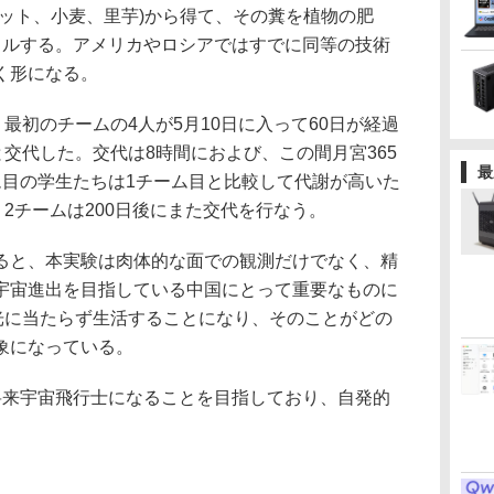
ナット、小麦、里芋)から得て、その糞を植物の肥
クルする。アメリカやロシアではすでに同等の技術
く形になる。
最初のチームの4人が5月10日に入って60日が経過
と交代した。交代は8時間におよび、この間月宮365
最
ム目の学生たちは1チーム目と比較して代謝が高いた
。2チームは200日後にまた交代を行なう。
と、本実験は肉体的な面での観測だけでなく、精
宇宙進出を目指している中国にとって重要なものに
日光に当たらず生活することになり、そのことがどの
象になっている。
来宇宙飛行士になることを目指しており、自発的