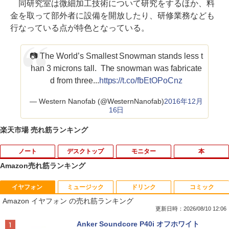
同研究室は微細加工技術について研究をするほか、料
金を取って部外者に設備を開放したり、研修業務なども
行なっている点が特色となっている。
📷 The World’s Smallest Snowman stands less t
han 3 microns tall. The snowman was fabricate
d from three...
https://t.co/fbEtOPoCnz
— Western Nanofab (@WesternNanofab)
2016年12月
16日
楽天市場 売れ筋ランキング
ノート
デスクトップ
モニター
本
Amazon売れ筋ランキング
イヤフォン
ミュージック
ドリンク
コミック
超得5,000円OFF&P10倍｜高性能Core i5
中古パソコン 一体型 富士通 ESPRIMO F
【エントリーで最大全額ポイント還元｜
おいしい！イラストレッスン クレパス
1
1
1
1
Amazon イヤフォン の売れ筋ランキング
第10世代｜新生活応援 豪華特典付き｜最
H52/S FMVF52SW Windows10 Celeron
8/11まで】 PHILIPS｜フィリップス USB
で描きました [ momo ]
大180日保証｜中古ノートパソコン Wind
1005M 1.90GHz メモリ4GB 1TB 21.5イ
-C接続 PCモニター ブラック 24E1N130
更新日時：2026/08/10 12:06
ows11 office付き ｜中古ノートパソコン
ンチ Office付き DVD Webカメラ 無線L
0A/11 [23.8型 /フルHD(1920×1080) /ワ
￥1,518
Anker Soundcore P40i オフホワイト
15.6 テンキー付き｜中古ノートパソコン
AN 3ヶ月保証 wd2685 中古
イド /100Hz]