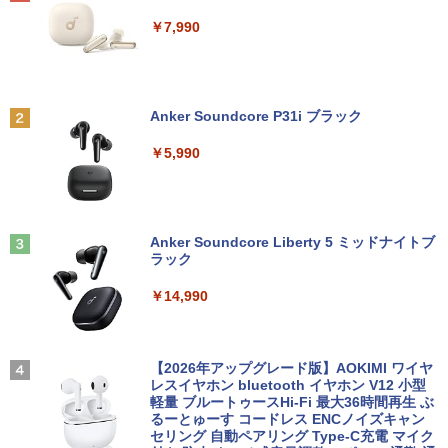
第10世代｜ノートパソコン｜PC｜中古パ
￥7,990
ソコン｜パソコン｜中古PC
￥15,800
￥19,620
￥39,800
80代になるとたいていボケるか死ぬ。70
2
代は神様から与えられた特別な時間 （幻
冬舎新書） [ 林真理子 ]
【★最大100%ポイント】おまかせ 中古
Philips｜フィリップス 液晶ディスプレ
2
2
Anker Soundcore P31i ブラック
パソコン Windows XP Core i5 メモリ 4
イ(23.8型/IPS/FullHD 1920×1080/100H
MS Office 2024 H&B 搭載｜Microsoft S
GB HDD 500GB DVDドライブ搭載 リフ
z/1ms)(ブラック) 24E1N1300A/11
￥1,034
2
￥5,990
urface Book 2 中古｜中古ノートパソコ
レッシュPC デスクトップ キーボード＆
ン Windows11 Office付 13.5型｜Core i
マウスセット 中古 安心保証 初期設定不
￥19,620
5 第8世代 メモリ 8GB SSD 256GB｜WE
要 液晶モニター ディスプレイ
Bカメラ 無線 Wi-Fi 顔認証 USB-C 純正
[9月上旬より発送予定][新品]ちいかわ な
3
キーボード付属 サーフェス サーフェイス
￥16,800
んか小さくてかわいいやつ (1-8巻 最新
ノートパソコン
Anker Soundcore Liberty 5 ミッドナイトブ
刊) 全巻セット [入荷予約]
フィリップス（ディスプレイ） 221S9A/
3
ラック
11 [21.5型液晶ディスプレイ/1920×1080/
￥39,800
HDMI、D-Sub/スピーカー：あり/5年間
￥9,900
￥14,990
【中古】NEC◆デスクトップパソコン L
フル保証]
3
AVIE Desk All-in-one DA370/FAW [ファ
インホワイト]//【パソコン】
￥9,880
【★最大100%ポイント】【新生活応援・
3
地球の歩き方 スター・ウォーズ [ 地球
4
2026】【Office 2024 H&B】【WEBカメ
【2026年アップグレード版】AOKIMI ワイヤ
￥17,160
の歩き方編集室 ]
ラ×テンキー】富士通 LIFEBOOK A5510/
レスイヤホン bluetooth イヤホン V12 小型
Core i5-10210U/メモリ: 8GB/16GB/32G
軽量 ブルートゥースHi-Fi 最大36時間再生 ぶ
【IPSパネル/フレームレス】 液晶モニタ
￥2,750
4
B/SSD:256GB/512GB/1TB/Wi-fi/Blueto
るーとゅーす コードレス ENCノイズキャン
ー 27インチ PS5 対応 フルHD スピーカ
oth/15.6型/HDMI/USB3.2/パソコン 中古
セリング 自動ペアリング Type-C充電 マイク
【Windows11】 【超小型】 DELL Opti
ー 内蔵 VESA 対応 リフレッシュレート 1
4