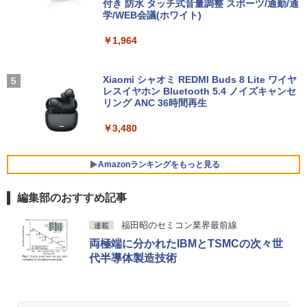
PC 中古ノートパソコン Windows11
付き 防水 タッチ式音量調整 スポーツ/通勤/通
Plex 3060 Micro マイクロ MFF 第8世代
00Hz HDMI RGB JAPANNEXT JN-IPS27
学/WEB会議(ホワイト)
Core i5 8400T/1.70GHz 8GB SSD256G
1FHD 27型 JNIPS271FHD ジャパンネク
￥36,800
B M.2 NVMe Windows11 64bit WPSOff
スト モニター ディスプレイ 液晶 液晶デ
VI/NYL #030 Kis-My-Ft2 [ VI/NYL編集部
5
￥1,964
ice 無線LAN 中古パソコン デスクトップ
ィスプレイ PS3 PS4 Switch
]
パソコン PC 【中古】
￥19,800
￥2,200
中古ノートパソコン Lenovo ThinkPad
Xiaomi シャオミ REDMI Buds 8 Lite ワイヤ
￥22,500
4
T14 第10世代 Core i5 Windows11 Pro
レスイヤホン Bluetooth 5.4 ノイズキャンセ
Office 2024付き メモリ16GB SSD512G
リング ANC 36時間再生
B/1TB選択可 14型 軽量 モバイル ビジネ
ゲーミングモニター 24.5インチ 200Hz /
5
ス 在宅勤務 学生向け
￥3,480
中古パソコン 一体型 富士通 ESPRIMO
165Hz / 144Hz モニター 1ms pcモニタ
5
WF1/B1 FMVWB1F1B Windows11 Cele
ー 1920*1080 FHD HDR パソコン モニタ
￥34,980
ron 3865U 1.8GHz メモリ8GB 2TB 23.8
ー 非光沢 IPS VESA Freesync スピーカ
インチ Office付き DVD Webカメラ 無線
ー内蔵 cocopar HG-245HCW [1+1年保
Amazonランキングをもっと見る
LAN Bluetooth 3ヶ月保証 wd2670 中古
証]
編集部のおすすめ記事
【6,000円クーポンOFF】 ノートパソコ
￥22,800
￥22,999
5
ン 15.6インチ ノートPC Intel N95 12GB
BRUCE WAYNE feat. Flo Milli, ATL Jacob
by Amazon 天然水 ラベルレス 500ml ×24本
薬屋のひとりごと 17巻 (デジタル版ビッグガ
メモリ 512GB SSD 大容量バッテリー Wi
福田昭のセミコン業界最前線
連載
[Explicit]
富士山の天然水 バナジウム含有 水 ミネラル
ンガンコミックス)
ndows11 USB3.2 Type-C FHD パソコン
両極端に分かれたIBMとTSMCの次々世
ウォーター ペットボトル 静岡県産 500ミリリ
静音 office デスクトップ オフィス pc テ
ットル (Smart Basic)
ンキー付 軽量 日本語キーボード BMAX
代半導体製造技術
￥250
￥770
X15pro
￥1,380
￥52,900
BRUCE WAYNE feat. Flo Milli, ATL Jacob
ONE PIECE モノクロ版 115 (ジャンプコミッ