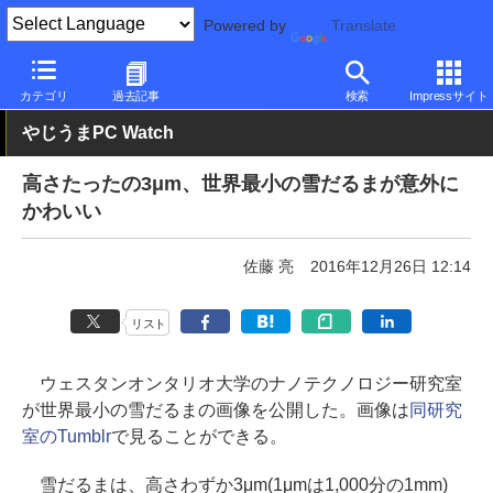
Powered by
Translate
PC Watch
市場
技術
その他
カテゴリ
過去記事
検索
Impressサイト
やじうまPC Watch
高さたったの3μm、世界最小の雪だるまが意外に
かわいい
佐藤 亮
2016年12月26日 12:14
リスト
ウェスタンオンタリオ大学のナノテクノロジー研究室
が世界最小の雪だるまの画像を公開した。画像は
同研究
室のTumblr
で見ることができる。
雪だるまは、高さわずか3μm(1μmは1,000分の1mm)