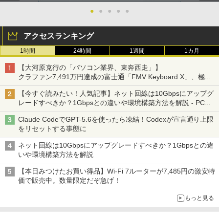
●
●
●
●
●
アクセスランキング
1時間
24時間
1週間
1カ月
【大河原克行の「パソコン業界、東奔西走」】
クラファン7,491万円達成の富士通「FMV Keyboard X」、極限
の静音化を追求
【今すぐ読みたい！人気記事】ネット回線は10Gbpsにアップグ
レードすべきか？1Gbpsとの違いや環境構築方法を解説 - PC
Watch
Claude CodeでGPT-5.6を使ったら凍結！Codexが宣言通り上限
をリセットする事態に
ネット回線は10Gbpsにアップグレードすべきか？1Gbpsとの違
いや環境構築方法を解説
【本日みつけたお買い得品】Wi-Fi 7ルーターが7,485円の激安特
価で販売中。数量限定だぞ急げ！
もっと見る