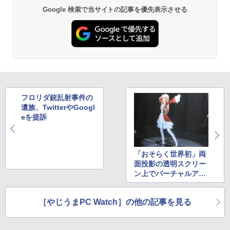
[Explicit]
クスDIGITAL)
Google 検索で当サイトの記事を優先表示させる
【Amazon.co.jp限定】 い・ろ・は・す 2L P
ET ラベルレス ×8本
￥250
￥594
￥1,112
On My Road (Stadium ver.)
異世界居酒屋「のぶ」(22) (角川コミックス・
エース)
by Amazon 天然水ラベルレス 2L×9本
￥250
￥832
￥1,117
フロリダ銃乱射事件の
遺族、TwitterやGoogl
eを提訴
見知らぬ糸
HUNTER×HUNTER モノクロ版 39 (ジャンプ
コミックスDIGITAL)
【Amazon.co.jp限定】 伊藤園 磨かれて、澄
みきった日本の水 2L 8本 ラベルレス [ ケース
￥250
「おそらく世界初」両
] [ 水 ] [ ペットボトル ] [ 箱買い ] [ ストック
￥572
面投影の透明スクリー
] [ 水分補給 ]
ン上でバーチャルアイ
ドルが踊る
￥998
On My Road (Stadium ver.)
スーパーの裏でヤニ吸うふたり 9巻 (デジタル
［やじうまPC Watch］の他の記事を見る
版ビッグガンガンコミックス)
by Amazon 炭酸水 ラベルレス 500ml ×24本
￥250
強炭酸水 ペットボトル 500ミリリットル (Sm
￥810