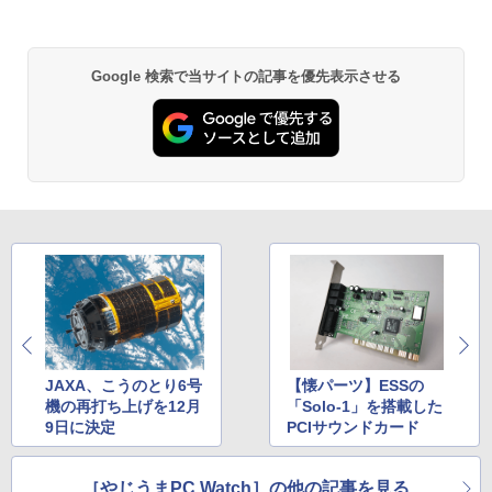
OCuLink 搭載コンパクトPC
￥1,380
￥131,999
BRUCE WAYNE feat. Flo Milli, ATL Jacob
ONE PIECE モノクロ版 115 (ジャンプコミッ
[Explicit]
クスDIGITAL)
【Amazon.co.jp限定】 い・ろ・は・す 2L P
Google 検索で当サイトの記事を優先表示させる
ET ラベルレス ×8本
￥250
￥594
￥1,112
On My Road (Stadium ver.)
異世界居酒屋「のぶ」(22) (角川コミックス・
エース)
by Amazon 天然水ラベルレス 2L×9本
￥250
￥832
￥1,117
見知らぬ糸
HUNTER×HUNTER モノクロ版 39 (ジャンプ
コミックスDIGITAL)
【Amazon.co.jp限定】 伊藤園 磨かれて、澄
みきった日本の水 2L 8本 ラベルレス [ ケース
￥250
] [ 水 ] [ ペットボトル ] [ 箱買い ] [ ストック
￥572
JAXA、こうのとり6号
【懐パーツ】ESSの
] [ 水分補給 ]
機の再打ち上げを12月
「Solo-1」を搭載した
9日に決定
PCIサウンドカード
￥998
On My Road (Stadium ver.)
スーパーの裏でヤニ吸うふたり 9巻 (デジタル
版ビッグガンガンコミックス)
［やじうまPC Watch］の他の記事を見る