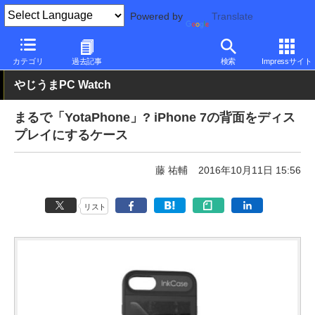
Powered by
Translate
PC Watch
市場
技術
その他
カテゴリ
過去記事
検索
Impressサイト
やじうまPC Watch
まるで「YotaPhone」? iPhone 7の背面をディス
プレイにするケース
藤 祐輔
2016年10月11日 15:56
リスト