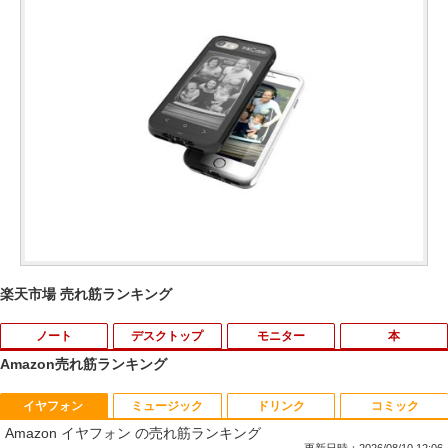
楽天市場 売れ筋ランキング
ノート
デスクトップ
モニター
本
Amazon売れ筋ランキング
イヤフォン
ミュージック
ドリンク
コミック
ASUS CX1500CKA-NJ0480 Chromebo
【マラソンP5倍/10%オフクーポン】【店
【中古】Lenovo ThinkVision M14 61D
薬屋のひとりごと 17巻 【電子書籍】[ 日
1
1
1
1
Amazon イヤフォン の売れ筋ランキング
ok CX1 ( CX1500 ) 15.6インチ 日本語キ
長オススメ】 中古デスクトップPC デル
DUAR6JP モバイルモニター [14インチ/1
向夏 ]