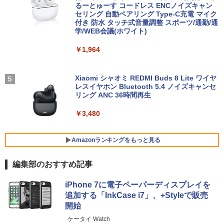
uetooth5.2 2.5Gbps LAN ミニパソコン
るーとゅーす コードレス ENCノイズキャン
￥770
4画面 8K k8plus ゲーミングPC Minipc
セリング 自動ペアリング Type-C充電 マイク
￥65,840
￥10,143
小型pc
付き 防水 タッチ式音量調整 スポーツ/通勤/通
学/WEB会議(ホワイト)
￥153,560
WORLD SEIKYO vol.8 [ 聖教新聞社 ]
5
￥1,964
【新品未使用品】リカバリー付属 Windo
【楽天1位!1,600円OFFクーポン 8/4 20:
4
4
ws10 Pro 富士通 LIFEBOOK A7511/G(F
00-8/11 01:59】Xiaomi Monitor A24i 20
￥300
MVA85014) Core i5 1145G7 8GB 500G
26 ディスプレイ 1080P 23.8インチ 144
B(SATA) DVD-ROM テンキーなし フルH
【★新品20％OFFクーポン】MINISFOR
Hzリフレッシュレート sRGB99% 1670
Xiaomi シャオミ REDMI Buds 8 Lite ワイヤ
4
D(1920×1080）
UM M1 liteミニPC、インテル Core Ultra
万色 300nits ΔE＜1 低ブルーライト 大
レスイヤホン Bluetooth 5.4 ノイズキャンセ
5 125U、16GB+512GB/ベアボーンキッ
画面 TÜV認証 目にやさしい 調整可能な
リング ANC 36時間再生
トPC、DDR5 SODIMM×2メモリ、PCIe
スタンド VESA
￥66,800
4.0 SSD 、2.5G/Wi-Fi 6/Bluetooth 5.
￥3,480
2、HDMI 2.1/DP 1.4/USB4、3画面出力
￥12,580
対応 ミニパソコン
モバイルWorkStation 中古美品 15.6イン
Amazonランキングをもっと見る
5
￥66,999
チ フルHD Lenovo ThinkPad P15 Gen1
/ Windows11/ 第10世代Core i7-10850H/
【エントリーで最大全額ポイント還元｜
5
編集部のおすすめ記事
16GB (32GB選択可)/ NVMe 256GB-SSD
8/11まで】 ASUS｜エイスース PCモニ
(512GB選択可)/ NVIDIA RTX 3000 カメ
ター Eye Care ブラック VP227HF [21.4
BRUCE WAYNE feat. Flo Milli, ATL Jacob
by Amazon 天然水 ラベルレス 500ml ×24本
薬屋のひとりごと 17巻 (デジタル版ビッグガ
ラ 無線Wi-Fi6 Office付き Win11中古ノ
【★20％クーポン】MINISFORUM UM8
5型 /フルHD(1920×1080) /ワイド /100H
5
iPhone 7に電子ペーパーディスプレイを
[Explicit]
富士山の天然水 バナジウム含有 水 ミネラル
ンガンコミックス)
ートパソコン 中古パソコン 中古PC即日
80 PlusミニPC AMD Ryzen 7 8845HS 1
z]
追加する「InkCase i7」、+Styleで販売
ウォーター ペットボトル 静岡県産 500ミリリ
発送
6GB/32GB RAM 512GB/1TB SSD Wind
開始
ットル (Smart Basic)
ows 11 Pro ゲーミングpc 2.5Gbps LA
￥250
￥770
￥10,980
N/Wi-Fi6E/BT5.2/HDMI2.1/USB4/DP1.4/
￥59,990
ケータイ Watch