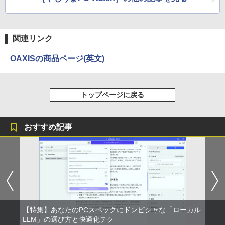
by Amazon 炭酸水 ラベルレス 500ml ×24本
￥250
強炭酸水 ペットボトル 500ミリリットル (Sm
￥810
art Basic)
関連リンク
￥1,625
OAXISの商品ページ(英文)
トップページに戻る
おすすめ記事
【特集】あなたのPCスペックにドンピシャな「ローカル
LLM」の選び方と快適化テク