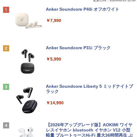
ーボード 8GB 64GB USB-C Type-A US
Dell OptiPlex 7060 SFF 第8世代 Core i
920x1080/IPS/非光沢/USB-C/75Hz/6ms]
更新日時：2026/08/10 12:06
B オーディオジャック microSD Google
7 メモリ16GB/32GB SSD256GB/512GB
(2019)【秋葉5号】保証期間1週間
￥770
Anker Soundcore P40i オフホワイト
大画面 シルバー クロームブック (10)
Windows11 Pro DVD 4K対応 送料無料
保証付き
￥8,980
￥7,990
￥59,980
￥40,300
あなたが誰かを殺した （講談社文庫） [
2
東野 圭吾 ]
液晶モニター PCディスプレイ 23.8 24イ
2
中古美品 2K液晶 13.3インチ Apple Mac
ンチ 144Hz 1ms IPS フルHD ノングレア
2
Anker Soundcore P31i ブラック
Boko Air A2179 (2020年) ゴールド mac
【2026新登場・RTX4060搭載・2年保
非光沢 ブルーライトカット HDMI VGA
￥1,023
2
OS 15 Sequoia(正規版Windows11追加
証】デスクトップパソコン ゲーミングP
スピーカー内蔵 ヘッドホン端子 VESA対
￥5,990
可能) 超高性能 第10世代Core i7-1060N
C Intel Core i3 i5 i7 8GB 32GB 16GBメ
応 テレワーク 在宅勤務 法人向け オフィ
G7 16GB 爆速NVMe式1TB-SSD カメラ
モリ 256GB~1TB SSD 高速起動 高フレ
ス TERRA 2441W
無線 リカバリ 中古ノートパソコン 中古
ームレート 高性能 高画質 Windows11搭
パソコン 中古PC 送料無料 あす楽対応 即
載 WiFi対応 FPS・ゲーム実況・動画編
￥7,999
80代になるとたいていボケるか死ぬ。70
3
日発送
集・配信対応
代は神様から与えられた特別な時間 （幻
Anker Soundcore Liberty 5 ミッドナイトブ
冬舎新書） [ 林真理子 ]
ラック
￥60,489
￥69,800
￥1,034
【1,000円クーポン＋ポイント最大31.5%
3
￥14,990
還元！】PCモニター 液晶ディスプレイ 2
4インチ VA FHD 1080P フルHD 非光沢
レノボジャパン Lenovo ノートパソ
【エントリーでポイント100％還元のチ
ディスプレイ（100Hz/VGA/HDMI1.4 ブ
3
3
コン Chromebook Duet Gen9 [ 10.95型
ャンス】GMKtec ミニpc AMD Ryzen7 8
ルーライト軽減 フリッカーレス VESA対
転生賢者の異世界ライフ〜第二の職業を
4
/ Chrome OS / MediaTek / メモリ4GB /
845HS MAX5.1GHz 8コア 16スレッド O
応 Adaptive Sync対応 4000:1コントラ
【2026年アップグレード版】AOKIMI ワイヤ
得て、世界最強になりました〜 33巻
eMMC128GB ] ルナグレー 83HH000U
culink DDR5 32G 1T PCIe 4.0 M.2 2280
スト チルト調節可 PCモニター KTC H24
レスイヤホン bluetooth イヤホン V12 小型
【電子書籍】[ 進行諸島 ]
JP
SSD Windows11 Pro Radeon 780M Bl
V27
軽量 ブルートゥースHi-Fi 最大36時間再生 ぶ