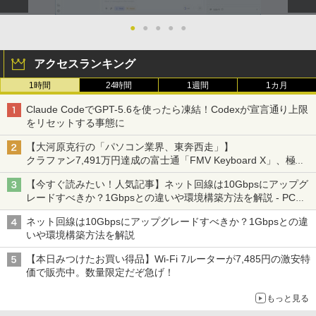
●
●
●
●
●
アクセスランキング
1時間
24時間
1週間
1カ月
Claude CodeでGPT-5.6を使ったら凍結！Codexが宣言通り上限
をリセットする事態に
【大河原克行の「パソコン業界、東奔西走」】
クラファン7,491万円達成の富士通「FMV Keyboard X」、極限
の静音化を追求
【今すぐ読みたい！人気記事】ネット回線は10Gbpsにアップグ
レードすべきか？1Gbpsとの違いや環境構築方法を解説 - PC
Watch
ネット回線は10Gbpsにアップグレードすべきか？1Gbpsとの違
いや環境構築方法を解説
【本日みつけたお買い得品】Wi-Fi 7ルーターが7,485円の激安特
価で販売中。数量限定だぞ急げ！
もっと見る