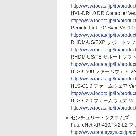
http://www.iodata.jp/lib/produ
HVL-DR4.0 DR Controller Ver.
http://www.iodata.jp/lib/produ
Remote Link PC Sync Ver.1.0
http://www.iodata.jp/lib/produc
RHDM-US/EXP サポートソフト 
http://www.iodata.jp/lib/produc
RHDM-US/TE サポートソフト V
http://www.iodata.jp/lib/produc
HLS-C500 ファームウェア Ver.
http://www.iodata.jp/lib/produ
HLS-C1.0 ファームウェア Ver.
http://www.iodata.jp/lib/produ
HLS-C2.0 ファームウェア Ver.
http://www.iodata.jp/lib/produ
センチュリー・システムズ
FutureNet XR-410/TX2-L2
http://www.centurysys.co.jp/do