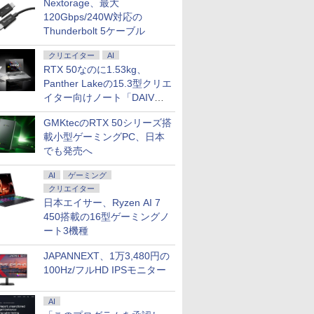
Nextorage、最大
120Gbps/240W対応の
2511/V11200/5178210/178210/history.htm
Thunderbolt 5ケーブル
クリエイター
AI
2452/V11200/5178200/178200/history.htm
RTX 50なのに1.53kg、
Panther Lakeの15.3型クリエ
2672/V11200/5178178/178178/history.htm
イター向けノート「DAIV
Z5」
GMKtecのRTX 50シリーズ搭
2512/V11200/5178209/178209/history.htm
載小型ゲーミングPC、日本
でも発売へ
2671/V11200/5178179/178179/history.htm
AI
ゲーミング
クリエイター
6956/V1000/5178257/178257/history.htm
日本エイサー、Ryzen AI 7
450搭載の16型ゲーミングノ
6952/V1000/5178233/178233/history.htm
ート3機種
JAPANNEXT、1万3,480円の
8592/V11200/5178162/178162/history.htm
100Hz/フルHD IPSモニター
8516/V11300/5178137/178137/history.htm
AI