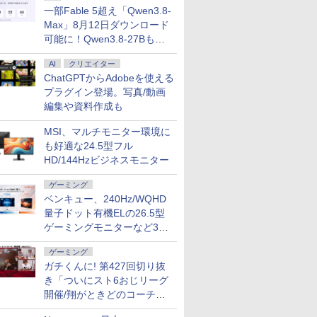
一部Fable 5超え「Qwen3.8-
Max」8月12日ダウンロード
可能に！Qwen3.8-27Bも順
次
AI
クリエイター
ChatGPTからAdobeを使える
プラグイン登場。写真/動画
編集や資料作成も
MSI、マルチモニター環境に
も好適な24.5型フル
HD/144Hzビジネスモニター
ゲーミング
ベンキュー、240Hz/WQHD
量子ドット有機ELの26.5型
ゲーミングモニターなど3機
種
ゲーミング
ガチくんに! 第427回切り抜
き「ついにスト6おじリーグ
開催/翔がときどのコーチ就
6951/V1000/5178234/178234/history.htm
任など」