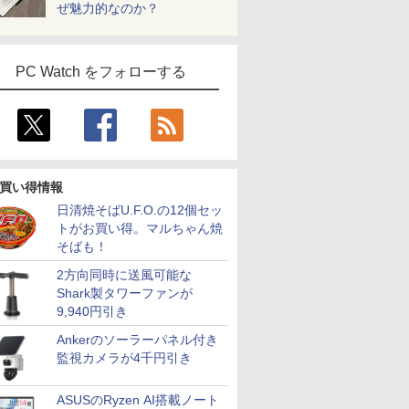
ぜ魅力的なのか？
PC Watch をフォローする
買い得情報
日清焼そばU.F.O.の12個セッ
トがお買い得。マルちゃん焼
そばも！
2方向同時に送風可能な
Shark製タワーファンが
9,940円引き
Ankerのソーラーパネル付き
監視カメラが4千円引き
ASUSのRyzen AI搭載ノート