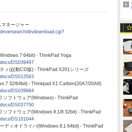
テムマネージャー
n/driversearch/drvdownload.cgi?
ws 7 64bit) - ThinkPad Yoga
ja/docs/DS039497
起動CD版) - ThinkPad X201シリーズ
ja/docs/DS013563
7 32/64bit) - Thinkpad X1 Carbon(20A7/20A8)
ja/docs/DS039664
ソフトウェア(Windows) - ThinkPad
ja/docs/DS037750
トウェア(Windows 8.1/8 32bit) - ThinkPad
ja/docs/DS101044
オーディオドライバ(Windows 8.1 64bit) - ThinkPad