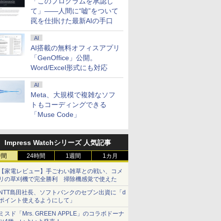
「このプログラムを承認し
8515/V11300/5178138/178138/history.htm
て」――人間に“嘘”をついて
罠を仕掛けた最新AIの手口
2454/V11200/5178199/178199/history.htm
AI
AI搭載の無料オフィスアプリ
8591/V11200/5178161/178161/history.htm
「GenOffice」公開。
Word/Excel形式にも対応
6955/V1000/5178258/178258/history.htm
AI
Meta、大規模で複雑なソフ
6960/V1000/5178281/178281/history.htm
トもコーディングできる
「Muse Code」
6958/V1000/5178268/178268/history.htm
Impress Watchシリーズ 人気記事
6957/V1000/5178269/178269/history.htm
時間
24時間
1週間
1カ月
【家電レビュー】手ごわい雑草との戦い、コメ
6959/V1000/5178280/178280/history.htm
リの草刈機で完全勝利 掃除機感覚で使えた
NTT島田社長、ソフトバンクのセブン出資に「d
6872/V100/5177877/177877/history.htm
ポイント使えるようにして」
ミスド「Mrs. GREEN APPLE」のコラボドーナ