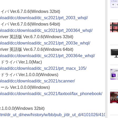
 Ver.6.7.0.6(Windows 32bit)
ownload/dcc/download/dc_sc2021/prt_2003_whql/
 Ver.6.7.0.6(Windows 64bit)
ownload/dcc/download/dc_sc2021/prt_200364_whql/
river 英語版 Ver.6.7.0.6(Windows 32bit)
ownload/dcc/download/dc_sc2021/prt_2003e_whql/
river 英語版 Ver.6.7.0.6(Windows 64bit)
ownload/dcc/download/dc_sc2021/prt_200364e_whql/
ドライバ Ver.1.0(Mac)
ownload/dcc/download/dc_sc2021/prt_macx_105/
ライバ Ver.1.0.0.0(Windows)
ownload/dcc/download/dc_sc2021/scanner/
ル Ver.1.0.0.0(Windows)
ownload/dcc/download/dc_sc2021/faxtool/fax_phonebook/
0.0.0(Windows 32bit)
2/html/dr_ut_d/new/history/w/bb/pub_j/dr_ut_d/4101026/410102