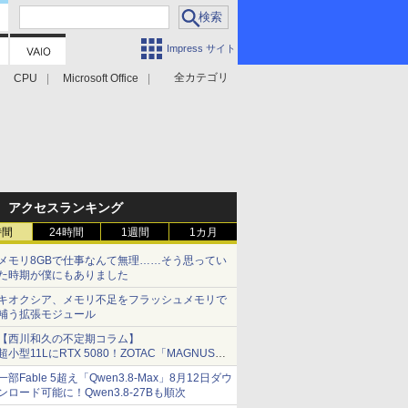
Impress サイト
全カテゴリ
CPU
Microsoft Office
アクセスランキング
時間
24時間
1週間
1カ月
メモリ8GBで仕事なんて無理……そう思ってい
た時期が僕にもありました
キオクシア、メモリ不足をフラッシュメモリで
補う拡張モジュール
【西川和久の不定期コラム】
超小型11LにRTX 5080！ZOTAC「MAGNUS
ONE」最上位機の実力を探る
一部Fable 5超え「Qwen3.8-Max」8月12日ダウ
ンロード可能に！Qwen3.8-27Bも順次