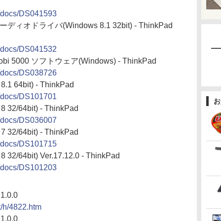
ja/docs/DS041593
オーディオドライバ(Windows 8.1 32bit) - ThinkPad
ja/docs/DS041532
bi 5000 ソフトウェア(Windows) - ThinkPad
ja/docs/DS038726
 64bit) - ThinkPad
ja/docs/DS101701
お
2/64bit) - ThinkPad
ja/docs/DS036007
2/64bit) - ThinkPad
ja/docs/DS101715
/64bit) Ver.17.12.0 - ThinkPad
ja/docs/DS101203
1.0.0
ct/h/4822.htm
1.0.0