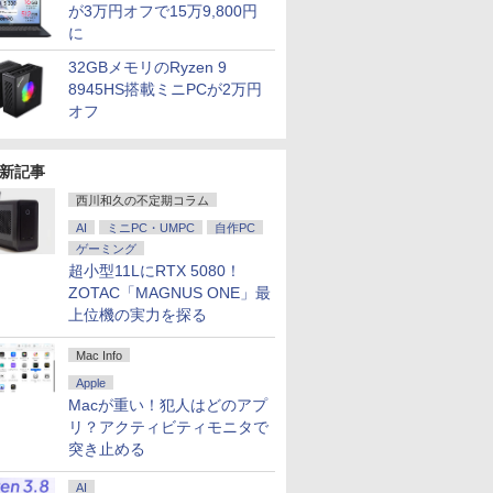
が3万円オフで15万9,800円
に
32GBメモリのRyzen 9
8945HS搭載ミニPCが2万円
オフ
新記事
西川和久の不定期コラム
AI
ミニPC・UMPC
自作PC
ゲーミング
超小型11LにRTX 5080！
ZOTAC「MAGNUS ONE」最
上位機の実力を探る
Mac Info
Apple
Macが重い！犯人はどのアプ
リ？アクティビティモニタで
突き止める
AI