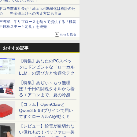
ツ4種、いよいよ発売！
6893/V1000/5177989/177989/history.htm
ドコモ前田社長が「ahamo40GB化は検証のた
め」、料金値上げへの考え方にも言及
6896/V1000/5178011/178011/history.htm
吉野家、牛リブロースを熱々で提供する「極旨
牛鉄板ステーキ定食」を発売
6894/V1000/5177988/177988/history.htm
もっと見る
6895/V1000/5178010/178010/history.htm
おすすめ記事
6873/V100/5177879/177879/history.htm
【特集】あなたのPCスペッ
クにドンピシャな「ローカル
LLM」の選び方と快適化テク
1026892/V1000/5178097/Ricoh_Pro_C7100S_7110S_JPN_LIO_1.0.0
【特集】あぢぃ～もう無理
ぽ！千円の闘魂タオルから着
1026891/V1000/5178098/Ricoh_Pro_C7100S_7110S_JPN_LEO_1.0.
るエアコンまで、夏の冷感グ
ッズ一挙紹介
026912/V1000/5178107/Ricoh_Pro_C7110_JPN_LIO_1.0.0.0/histor
【コラム】OpenClawと
Qwen3.5-9Bプリインで届い
てすぐローカルAIが動くミニ
026911/V1000/5178108/Ricoh_Pro_C7110_JPN_LEO_1.0.0.0/histo
PC「SER9 Pro」
【レビュー】給電が途切れな
い優れもの！バッファロー製
6875/V100/5177880/177880/history.htm