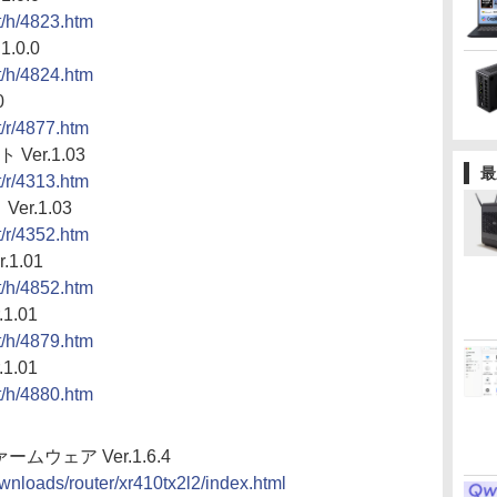
ct/h/4823.htm
1.0.0
ct/h/4824.htm
0
t/r/4877.htm
Ver.1.03
最
t/r/4313.htm
er.1.03
t/r/4352.htm
1.01
ct/h/4852.htm
1.01
ct/h/4879.htm
1.01
ct/h/4880.htm
 ファームウェア Ver.1.6.4
wnloads/router/xr410tx2l2/index.html