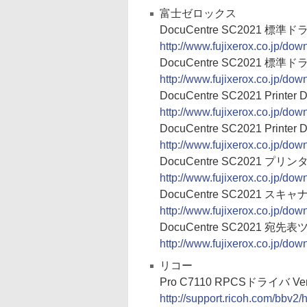
富士ゼロックス
DocuCentre SC2021 標準ドライバ
http://www.fujixerox.co.jp/d
DocuCentre SC2021 標準ドライバ
http://www.fujixerox.co.jp/d
DocuCentre SC2021 Printer D
http://www.fujixerox.co.jp/d
DocuCentre SC2021 Printer D
http://www.fujixerox.co.jp/d
DocuCentre SC2021 プリンタ
http://www.fujixerox.co.jp/d
DocuCentre SC2021 スキャナド
http://www.fujixerox.co.jp/d
DocuCentre SC2021 宛先表ツー
http://www.fujixerox.co.jp/d
リコー
Pro C7110 RPCSドライバ Ver.1.
http://support.ricoh.com/bbv