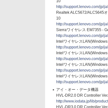
10
http://support.lenovo.com/jp/
Realtek ALC5672/ALC5645
10
http://support.lenovo.com/jp/
Sierraワイヤレス EM7355 - Go
http://support.lenovo.com/jp/
IntelワイヤレスLAN(Windows 8.1
http://support.lenovo.com/jp/
IntelワイヤレスLAN(Windows 8 3
http://support.lenovo.com/jp/
IntelワイヤレスLAN(Windows 7 3
http://support.lenovo.com/jp/
IntelワイヤレスLAN(Windows 8 32
http://support.lenovo.com/jp/
アイ・オー・データ機器
HVL-DR2.0 DR Controller Ver.
http://www.iodata.jp/lib/produ
HVL-DR3.0 DR Controller Ver.