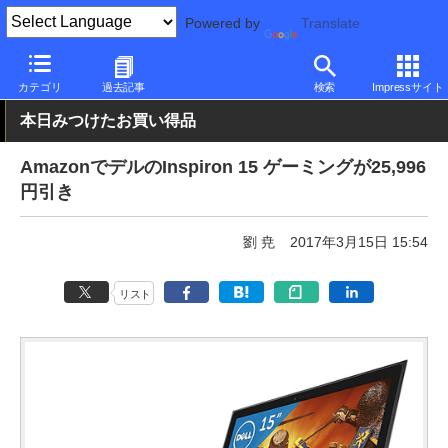
Powered by
Translate
PC Watch
パソコン/タブレット/スマートフォン
ゲーミングノー
カテゴリ
過去記事
検索
Impressサイト
本日みつけたお買い得品
AmazonでデルのInspiron 15 ゲーミングが25,996
円引き
劉 尭
2017年3月15日 15:54
リスト