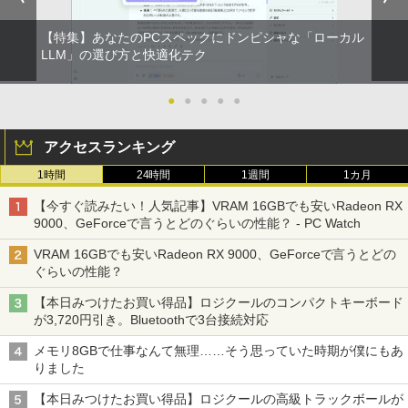
【特集】あなたのPCスペックにドンピシャな「ローカル
LLM」の選び方と快適化テク
●
●
●
●
●
アクセスランキング
1時間
24時間
1週間
1カ月
【今すぐ読みたい！人気記事】VRAM 16GBでも安いRadeon RX
9000、GeForceで言うとどのぐらいの性能？ - PC Watch
VRAM 16GBでも安いRadeon RX 9000、GeForceで言うとどの
ぐらいの性能？
【本日みつけたお買い得品】ロジクールのコンパクトキーボード
が3,720円引き。Bluetoothで3台接続対応
メモリ8GBで仕事なんて無理……そう思っていた時期が僕にもあ
りました
【本日みつけたお買い得品】ロジクールの高級トラックボールが