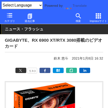
Powered by
Translate
PC Watch
半導体/周辺機器
GPU
Radeon
カテゴリ
過去記事
検索
Impressサイト
ニュース・フラッシュ
GIGABYTE、RX 6900 XT/RTX 3080搭載のビデオ
カード
鈴木 悠斗
2021年1月8日 16:32
リスト