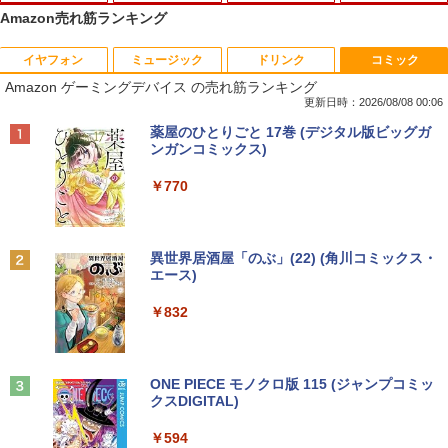
Amazon売れ筋ランキング
イヤフォン
ミュージック
ドリンク
コミック
数学 大学入試問題解答集 2026 国公立大
1
Amazon ゲーミングデバイス の売れ筋ランキング
編
更新日時：2026/08/08 00:06
￥5,665
Anker Soundcore P40i オフホワイト
BRUCE WAYNE feat. Flo Milli, ATL Jacob
【Amazon.co.jp限定】 い・ろ・は・す 2L P
薬屋のひとりごと 17巻 (デジタル版ビッグガ
[Explicit]
ET ラベルレス ×8本
ンガンコミックス)
￥7,990
￥250
￥1,112
￥770
町人Aは悪役令嬢をどうしても救いた
2
い〜どぶと空と氷の姫君〜 10【電子書
店共通特典イラスト付】 【電子書籍】[
Anker Soundcore P31i ホワイト
BRUCE WAYNE feat. Flo Milli, ATL Jacob
by Amazon 天然水 ラベルレス 500ml ×24本
異世界居酒屋「のぶ」(22) (角川コミックス・
目黒三吉 ]
[Explicit]
富士山の天然水 バナジウム含有 水 ミネラル
エース)
ウォーター ペットボトル 静岡県産 500ミリリ
￥5,990
￥726
ットル (Smart Basic)
￥250
￥832
￥1,380
辺境の貧乏伯爵に嫁ぐことになったので
3
Anker Soundcore Liberty 5 ミッドナイトブ
On My Road (Stadium ver.)
ONE PIECE モノクロ版 115 (ジャンプコミッ
領地改革に励みます〜the letter from Bo
ラック
クスDIGITAL)
by Amazon 天然水ラベルレス 2L×9本
ule〜 5【電子書店共通特典イラスト
￥250
付】 【電子書籍】[ 深山じお ]
￥14,990
￥594
￥1,117