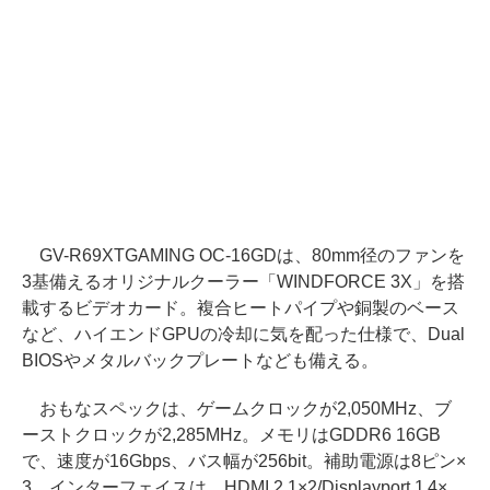
GV-R69XTGAMING OC-16GDは、80mm径のファンを
3基備えるオリジナルクーラー「WINDFORCE 3X」を搭
載するビデオカード。複合ヒートパイプや銅製のベース
など、ハイエンドGPUの冷却に気を配った仕様で、Dual
BIOSやメタルバックプレートなども備える。
おもなスペックは、ゲームクロックが2,050MHz、ブ
ーストクロックが2,285MHz。メモリはGDDR6 16GB
で、速度が16Gbps、バス幅が256bit。補助電源は8ピン×
3。インターフェイスは、HDMI 2.1×2/Displayport 1.4×