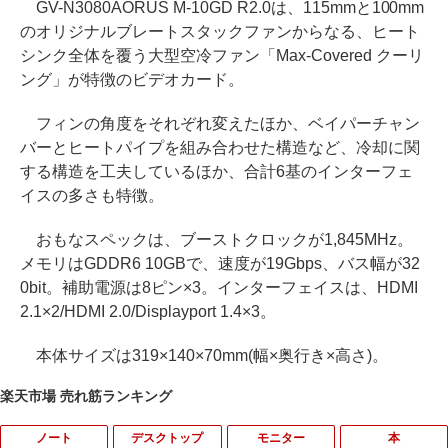
GV-N3080AORUS M-10GD R2.0は、115mmと100mm
のオリジナルブレートスタックファンからなる、ヒート
シンク全体を覆う大型空冷ファン「Max-Covered クーリ
ング」が特徴のビデオカード。
フィンの角度をそれぞれ変えたほか、ベイパーチャン
バーとヒートパイプを組み合わせた構造など、冷却に関
する構造を工夫しているほか、合計6基のインターフェ
イスの多さも特徴。
おもなスペックは、ブーストクロックが1,845MHz。
メモリはGDDR6 10GBで、速度が19Gbps、バス幅が32
0bit。補助電源は8ピン×3。インターフェイスは、HDMI
2.1×2/HDMI 2.0/Displayport 1.4×3。
本体サイズは319×140×70mm(幅×奥行き×高さ)。
楽天市場 売れ筋ランキング
ノート
デスクトップ
モニター
本