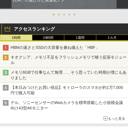
LLM」の選び方と快適化テク
●
●
●
●
●
アクセスランキング
1時間
24時間
1週間
1カ月
HBMの速さとSSDの大容量を兼ね備えた「HBF」
キオクシア、メモリ不足をフラッシュメモリで補う拡張モジュー
ル
メモリ8GBで仕事なんて無理……そう思っていた時期が僕にもあ
りました
【本日みつけたお買い得品】モトローラのスマホが約1万7,000
円で購入可能
デル、ソニーセンサーのWebカメラを標準搭載した小規模会議
向け43型4Kモニター
もっと見る