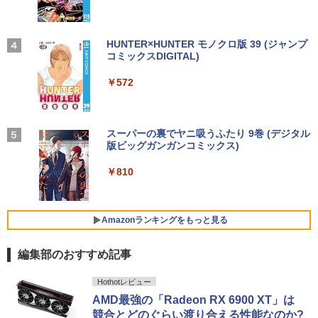
￥726
【2026年アップグレード版】AOKIMI ワイヤ
On My Road (Stadium ver.)
HUNTER×HUNTER モノクロ版 39 (ジャンプ
レスイヤホン bluetooth イヤホン V12 小型
コミックスDIGITAL)
by Amazon 炭酸水 ラベルレス 500ml ×24本
楽譜 吹奏楽J−POP 好きすぎて滅！〔Gra
4
軽量 ブルートゥースHi-Fi 最大36時間再生 ぶ
強炭酸水 ペットボトル 500ミリリットル (Sm
￥250
de 3〕／M！LK【沖縄・離島以外送料無
るーとゅーす コードレス ENCノイズキャン
art Basic)
￥572
料】
セリング 自動ペアリング Type-C充電 マイク
付き 防水 タッチ式音量調整 スポーツ/通勤/通
￥1,625
￥5,940
学/WEB会議 6.0(オフホワイト)
BUGS LIFE
スーパーの裏でヤニ吸うふたり 9巻 (デジタル
￥2,599
版ビッグガンガンコミックス)
コカ・コーラ やかんの麦茶 from 爽健美茶 ラ
ベルレス 650mlPET×24本
￥250
ふかふかダンジョン攻略記〜俺の異世界
5
￥810
転生冒険譚〜/ 20 【電子書籍】[ KAKER
Xiaomi シャオミ REDMI Buds 8 Lite ワイヤ
U ]
￥2,009
レスイヤホン Bluetooth 5.4 ノイズキャンセ
リング ANC 36時間再生
￥792
Amazonランキングをもっと見る
￥3,480
編集部のおすすめ記事
Hothotレビュー
AMD最強の「Radeon RX 6900 XT」は
競合とどのぐらい渡り合える性能なのか?