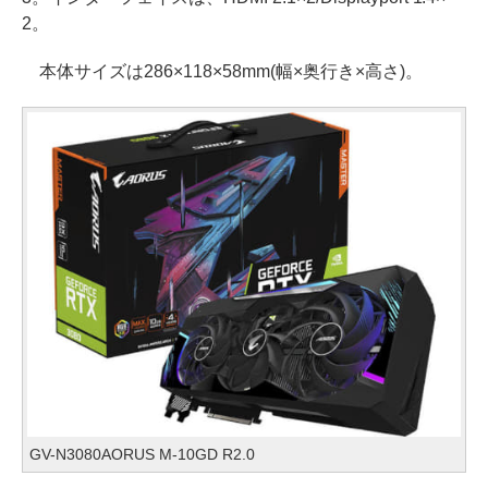
2。
本体サイズは286×118×58mm(幅×奥行き×高さ)。
GV-N3080AORUS M-10GD R2.0