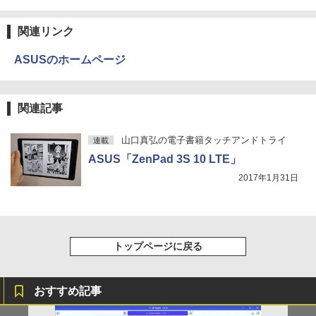
ク） ： 6 【電子書籍】[ 雨宮レイ. ]
見知らぬ糸
ONE PIECE モノクロ版 115 (ジャンプコミッ
クスDIGITAL)
by Amazon 天然水ラベルレス 2L×9本
￥1,034
関連リンク
￥250
Anker Soundcore Liberty 5 ディープブルー
￥594
￥1,117
ASUSのホームページ
￥14,990
ポケモンずかんドリル 5さい 4冊セット
4
On My Road (Stadium ver.)
HUNTER×HUNTER モノクロ版 39 (ジャンプ
関連記事
コミックスDIGITAL)
by Amazon 炭酸水 ラベルレス 500ml ×24本
￥4,664
強炭酸水 ペットボトル 500ミリリットル (Sm
￥250
art Basic)
【2026年アップグレード版】AOKIMI ワイヤ
￥572
山口真弘の電子書籍タッチアンドトライ
連載
レスイヤホン bluetooth イヤホン V12 小型
ASUS「ZenPad 3S 10 LTE」
軽量 ブルートゥースHi-Fi 最大36時間再生 ぶ
￥1,625
るーとゅーす コードレス ENCノイズキャン
2017年1月31日
セリング 自動ペアリング Type-C充電 マイク
On My Road (Stadium ver.)
スーパーの裏でヤニ吸うふたり 9巻 (デジタル
シバつき物件 8 【電子書籍】[ 大森えす ]
5
付き 防水 タッチ式音量調整 スポーツ/通勤/通
版ビッグガンガンコミックス)
【Amazon.co.jp限定】 伊藤園 磨かれて、澄
学/WEB会議(ホワイト)
みきった日本の水 2L 8本 ラベルレス [ ケース
￥250
￥770
] [ 水 ] [ ペットボトル ] [ 箱買い ] [ ストック
￥810
￥1,964
] [ 水分補給 ]
トップページに戻る
￥998
Xiaomi シャオミ REDMI Buds 8 Lite ワイヤ
レスイヤホン Bluetooth 5.4 ノイズキャンセ
おすすめ記事
リング ANC 36時間再生