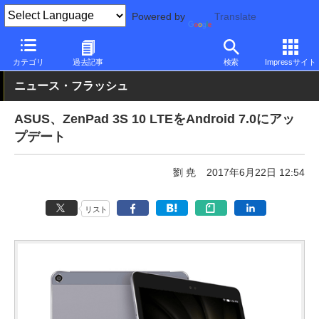
Powered by
Translate
PC Watch
パソコン/タブレット/スマートフォン
タブレット
An
カテゴリ
過去記事
検索
Impressサイト
ニュース・フラッシュ
ASUS、ZenPad 3S 10 LTEをAndroid 7.0にアッ
プデート
劉 尭
2017年6月22日 12:54
リスト