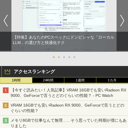
￥3,480
【特集】あなたのPCスペックにドンピシャな「ローカル
LLM」の選び方と快適化テク
●
●
●
●
●
アクセスランキング
1時間
24時間
1週間
1カ月
【今すぐ読みたい！人気記事】VRAM 16GBでも安いRadeon RX
9000、GeForceで言うとどのぐらいの性能？ - PC Watch
VRAM 16GBでも安いRadeon RX 9000、GeForceで言うとどの
ぐらいの性能？
メモリ8GBで仕事なんて無理……そう思っていた時期が僕にもあ
りました