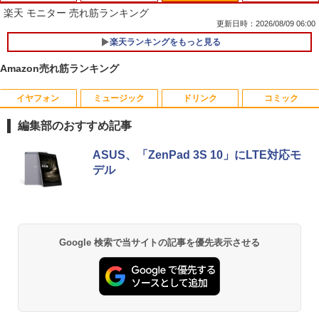
楽天 モニター 売れ筋ランキング
更新日時：2026/08/09 06:00
楽天ランキングをもっと見る
Amazon売れ筋ランキング
イヤフォン
ミュージック
ドリンク
コミック
音羽美奈写真集（仮） [ 音羽美奈 ]
1
編集部のおすすめ記事
￥4,180
Anker Soundcore P42i (Bluetooth 6.1)【完
BRUCE WAYNE feat. Flo Milli, ATL Jacob
by Amazon 天然水 ラベルレス 500ml ×24本
薬屋のひとりごと 17巻 (デジタル版ビッグガ
ASUS、「ZenPad 3S 10」にLTE対応モ
全ワイヤレスイヤホン/ウルトラノイズキャン
[Explicit]
富士山の天然水 バナジウム含有 水 ミネラル
ンガンコミックス)
デル
セリング 3.5 / マルチポイント接続 / 最大40時
ウォーター ペットボトル 静岡県産 500ミリリ
間再生 / コンパクト形状/持ち運びに便利 / IP5
ットル (Smart Basic)
￥250
￥770
5 防塵防水位規格/PSE技術基準適合】パープ
ビジネス・キャリア検定試験標準テキス
2
ル
￥1,380
ト 経営戦略2級［第3版］ 公的資格試
験 ビジキャリ [ 高山誠 ]
￥9,990
BRUCE WAYNE feat. Flo Milli, ATL Jacob
異世界居酒屋「のぶ」(22) (角川コミックス・
Google 検索で当サイトの記事を優先表示させる
[Explicit]
エース)
【Amazon.co.jp限定】 い・ろ・は・す 2L P
￥4,290
ET ラベルレス ×8本
Anker Soundcore P31i ピンク
￥250
￥832
￥1,112
￥5,990
かたわれ令嬢が男装する理由（コミッ
3