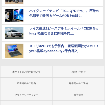
ハイグレードテレビ「TCL Q7D Pro」。圧巻の
色彩美で映画＆ゲームが極上体験に
レイズ鍛造1ピースアルミホイール「CE28 N-p
lus」軽量なままに剛性を向上
メモリ32GBでも予算内。産経新聞社がAMD R
yzen搭載dynabookを2千台導入
本サイトのご利用について
お問い合わせ
広告掲載のご案内
編集部へのご連絡
プライバシーポリシー
会社概要