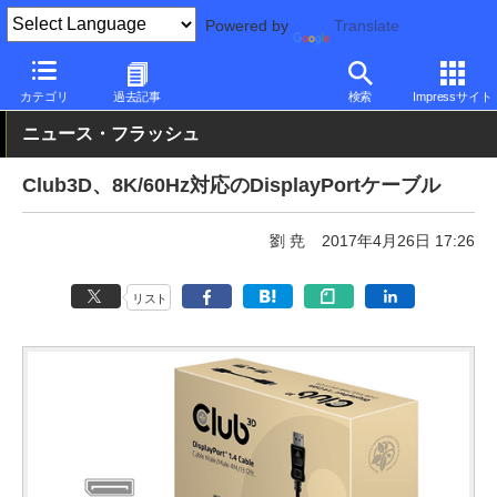
Powered by
Translate
PC Watch
半導体/周辺機器
アクセサリ
その他
カテゴリ
過去記事
検索
Impressサイト
ニュース・フラッシュ
Club3D、8K/60Hz対応のDisplayPortケーブル
劉 尭
2017年4月26日 17:26
リスト