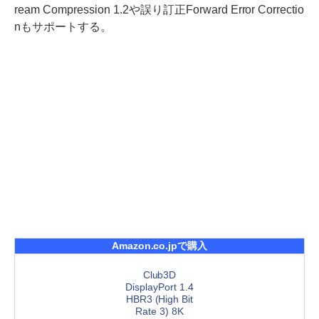
ream Compression 1.2や誤り訂正Forward Error Correctio
nもサポートする。
Amazon.co.jpで購入
Club3D
DisplayPort 1.4
HBR3 (High Bit
Rate 3) 8K