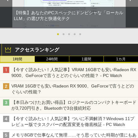
【特集】あなたのPCスペックにドンピシャな「ローカル
LLM」の選び方と快適化テク
●
●
●
●
●
アクセスランキング
1時間
24時間
1週間
1カ月
【今すぐ読みたい！人気記事】VRAM 16GBでも安いRadeon RX
9000、GeForceで言うとどのぐらいの性能？ - PC Watch
VRAM 16GBでも安いRadeon RX 9000、GeForceで言うとどの
ぐらいの性能？
【本日みつけたお買い得品】ロジクールのコンパクトキーボード
が3,720円引き。Bluetoothで3台接続対応
【今すぐ読みたい！人気記事】ついに不満解消？Windows 11プ
レビュー版でタスクバーの配置変更を徹底検証 - PC Watch
メモリ8GBで仕事なんて無理……そう思っていた時期が僕にもあ