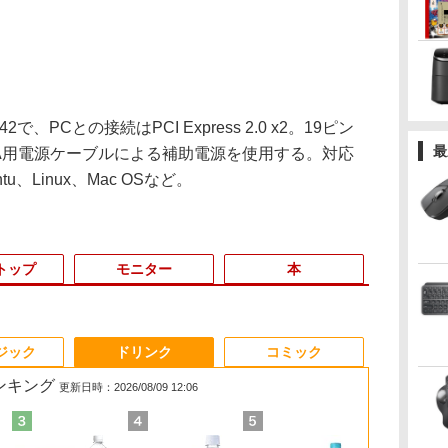
で、PCとの接続はPCI Express 2.0 x2。19ピン
最
A用電源ケーブルによる補助電源を使用する。対応
untu、Linux、Mac OSなど。
トップ
モニター
本
3
3
3
3
4
4
4
4
5
5
5
6
1
6
6
ジック
ドリンク
コミック
ランキング
更新日時：2026/08/09 12:06