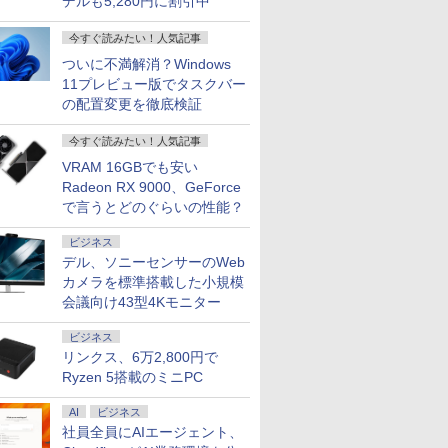
デルも5,280円に割引中
レット PC
12M-470JP
品 液晶
送料無料】
【第8世代 Core i5/ブ
【楽天1位!1,600円OFF
【3千円以上送料無料】
「28%クーポンで97,848円」
【★最大100%ポイン
ASUS(エイスース) PC
波動の法則 [ 足立 育朗
＼11日まで限定価格／ゲーミ
レビュー投稿 5年保証
【公式限定2年保証】
SNOOPY まるっと入
【展示品・代引不可
ノートパソ
Yoothi 
sweet (
今すぐ読みたい！人気記事
 富士通
5U/8GB/256GB
集英社版学
ラック】Microsoft
クーポン 8/4 20:00-
犬と猫の軟部外科 基礎
GEEKOM A7 Max ミニPC
ト】【新生活応援・
モニター Eye Care ブ
]
ングPC 福袋 セット 新品
｜MS Office 2024
モニター 21.5インチ フ
る! かんたん圧縮収納
デスクトップパソコ
Surface 
15.6インチ
2026年 9
ついに不満解消？Windows
 R727
s 11 Pro 超小
巻セット／
Surface Pro6 1796
8/11 01:59】Xiaomi
知識とおさえておきた
AMD Ryzen 9 7940HS搭載
2026】【Office 2019
ラック VP227HF
RTX5060 Ryzen7 5700X メ
H&B 搭載｜中古 ノー
ルhd 高画質 100Hz VA
ポーチ BOOK [
24 AD67 23.8型F
第7世代Core
EA3 CMN
￥2,050
￥1,689
5 12.5型
プPC
.1 交換用
Core i5 8GB
Monitor A24i 2026 デ
い手術法／岡野昇三／
【8745HS/H255より上位】
H&B】NEC VersaPro/
［21.45型 /フル
モリ16GB SSD500GB
トパソコン
ノングレア 非光沢 ス
Peanuts Worldwide
i7-1355U 10コ
WEBカメ
60Hz 30
11プレビュー版でタスクバー
￥14,300
￥12,580
￥19,800
￥135,900
￥9,999
￥10,980
￥149,800
￥19,800
￥11,600
￥2,970
￥149,800
￥24,890
￥11,800
1080 IPS
SSD256GB タッチパ
ィスプレイ 1080P 23.8
灰井康佑／藤田淳
Radeon 780M(単体GPU級性
第4世代 Core i5/メモリ:
HD(1920×1080) /ワイ
Windows11 デスクトップPC
Windows11 Office付
ピーカー内蔵 3年保証
LLC ]
16GB/ SSD 1TB
Windows 
1920x1080
の配置変更を徹底検証
 搭載 モバ
液晶ディス
ネル対応 12.3型
インチ 144Hzリフレッ
能)｜128GB DDR5拡張可能
4GB/8GB/16GB/SSD:128GB/256GB/512GB/1TB/15.6
ド /100Hz］ VP227HF
WPS Office付き 1年保証
｜スペック Core i5 第7
ディスプレイ パソコン
11/ Office付き/
0ffice 20
LED LC
リ 4GB
交換用液晶
Windows11 Pro 無線
シュレート sRGB99%
｜USB4×2｜4画面8K｜デュ
型/USB 3.0/DVD/SDカ
NVMe M.2 SSD 高性能 配信
世代 メモリ 8GB 大容
モニター PCモニター
デスクトップPC
型 2K液晶(2
プレイ 修
今すぐ読みたい！人気記事
8GB コ
LAN Wi-Fi Bluetooth
1670万色 300nits ΔE＜
アル2.5G LAN｜3年保証｜
ードスロット/Wi-
動画編集 VTuber対応 eスポ
量 HDD 500GB テンキ
フルハイビジョン 21イ
イト
Wi-Fi Mini
パネル
WIFI
Webカメラ WPS
1 低ブルーライト 大画
VRAM 16GBでも安い
Win11 Pro｜在宅/クリエイタ
Fi/Office/無線マウス/中
ーツ 初心者 ゲーミングパソ
ー DVDドライブ搭載
ンチ 液晶モニター ア
Bluetooth
SB3.0 パ
Office付き オフィス
面 TÜV認証 目にやさし
ー/ゲーミング向け mini pc
古 パソコン/中古PC ノ
コン デスクトップパソコン
CD DVD 再生可｜中古
イリスオーヤマ DT-JF
SurfaceCo
Radeon RX 9000、GeForce
C 中古ノ
中古パソコン ノートパ
い 調整可能なスタンド
16GB+1TB
ートパソコ
【当日出荷】
パソコン 中古ノートパ
* 安心延長保証対象
USB3.0
で言うとどのぐらいの性能？
ソコン ノートPC タブ
VESA
ン/Windows11
ソコン 中古PC オフィ
レット 90日保証 【中
ス搭載
ビジネス
古】
デル、ソニーセンサーのWeb
カメラを標準搭載した小規模
会議向け43型4Kモニター
ビジネス
リンクス、6万2,800円で
Ryzen 5搭載のミニPC
AI
ビジネス
社員全員にAIエージェント、