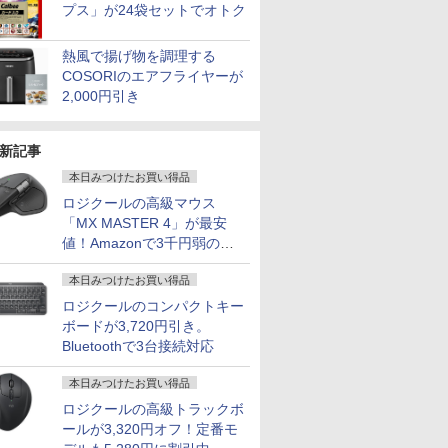
プス」が24袋セットでオトク
熱風で揚げ物を調理する
COSORIのエアフライヤーが
2,000円引き
新記事
本日みつけたお買い得品
ロジクールの高級マウス
「MX MASTER 4」が最安
値！Amazonで3千円弱の割
引
本日みつけたお買い得品
ロジクールのコンパクトキー
ボードが3,720円引き。
7
7
7
2
8
8
8
3
9
9
9
4
10
10
10
Bluetoothで3台接続対応
本日みつけたお買い得品
ロジクールの高級トラックボ
ールが3,320円オフ！定番モ