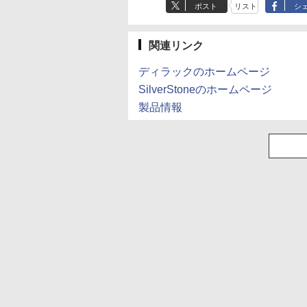
ポスト
リスト
シ
￥770
￥832
関連リンク
ディラックのホームページ
SilverStoneのホームページ
製品情報