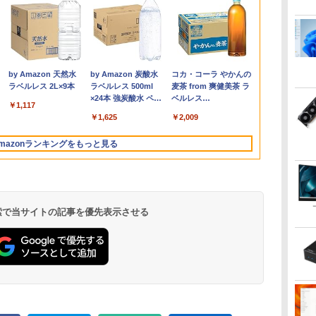
メ
月
%
97,848円」
モバイルモニター 15.6
杖と剣のウィストリア
中古パソコン |
＼11日まで限定価格／ゲーミ
【期間限定 ポイント10
アースドリームス 厳選
ちいかわ なんか小さ
【展示品・代引不可】 Dell
【期間限定破格金
＼500円OFFクーポン
バムとケロのデイブッ
【2in1 タブ
MSI CUBI-5-
Yoothi 互換
【3千円以上
ノ
Max ミニPC
インチ InnoView モバ
（16） （講談社コミッ
Lenovo | ThinkPad
ングPC 福袋 セット 新品
倍】Lenovo IdeaPad
おまかせモニター 21.5
くてかわいいやつ
デスクトップパソコン Dell
額！】新生活 新古品
あり！／ モバイルモニ
ク Bam and Kero
フル】高性能
Core i3-121
14.0インチ
世界の歴史 
チ
 7940HS搭載
イルディスプレイ 自立
クス） [ 大森 藤ノ ]
L570 | Windows11 | ノ
RTX5060 Ryzen7 5700X メ
D330 10.1型 2-in-1 タ
型〜27型ワイド
（2） （ワイドKC） [
24 AD67 23.8型FHD/ Core
Win11搭載 パソコンノ
ター 15.6インチ 1080P
Day Book [ 島田ゆか ]
ARROWS Tab
SSD Window
B140HTN02.0
習まんが 18
255より上位】
型 1920*1080 FHD ポー
ートPC | 一年保証 | 第
モリ16GB SSD500GB
ブレットPC／着脱式キ
【HDMI対応 / FULL
ナガノ ]
i7-1355U 10コア/ メモリ
ートパソコンoffice付
フルHD ディスプレイ
第7世代 Core i
型デスクトッ
B140HTN02
高井啓介
￥8,980
￥594
￥9,980
￥149,800
￥13,800
￥6,470
￥1,210
￥149,800
￥12,980
￥9,480
￥4,950
￥12,999
￥75,700
￥9,800
￥19,800
液
ic
M(単体GPU級性
タブルモニター IPS液晶
7世代 | Core i5 7200U
Windows11 デスクトップPC
ーボード（intel 第九世
HD解像度】 大手メー
16GB/ SSD 1TB/ Windows
き 初心者向けノート
VESA対応 コスパ デュ
WEBカメラ
FullHD 1920x
.
Anker Soundcore
見知らぬ糸
by Amazon 天然水
【2026年アップグレ
On My Road
by Amazon 炭酸水
Xiaomi シャオミ
On My Road
コカ・コーラ やかんの
 第
DDR5拡張可能
パネル 薄型 軽量 持ち運
2.5(～最大3.1)GHz |
WPS Office付き 1年保証
代Celeron
カー液晶 (Dell/HP/NEC
11/ Office付き/ Webカメラ/
PC 初期設定済 15.6型
アルモニター サブモニ
Windows11
LED LCD 
Liberty 5 ミッドナイ
ラベルレス 2L×9本
ード版】AOKIMI ワ
(Stadium ver.)
ラベルレス 500ml
REDMI Buds 8 Lite ワ
(Stadium ver.)
麦茶 from 爽健美茶 ラ
リ
4画面8K｜デュ
び 壁掛けに対応
MEM:8GB |
NVMe M.2 SSD 高性能 配信
N4000/4GB/64GB
等) テレワーク デュア
デスクトップPC/ パールホワ
インテル高速CPU ラン
ター ゲーミングモニタ
イル PC メモ
プレイ 修理
￥250
トブラック
イヤレスイヤホン
×24本 強炭酸水 ペッ
イヤレスイヤホン
ベルレス
B
N｜3年保証｜
Switch/PS3/PS4/PS5/Xbox
HDD:500GB | DVDマ
動画編集 VTuber対応 eスポ
eMMC/HD IPS液晶
ルモニター Switch
イト
ダムで発送 メモリ4GB
ー ポータブルモニター
ストレージ 12
パネル
￥1,117
￥250
￥250
水
bluetooth イヤホン
トボトル 500ミリリ
Bluetooth 5.4 ノイズ
650mlPET×24本
t
｜在宅/クリエイタ
One/PC/スマ
ルチ | 無線LAN:あり |
ーツ 初心者 ゲーミングパソ
Type-C データ/充電
PS4 PS5対応 【整備済
～ 高速SSD1TB 最大
外付けモニター リモー
スパ抜群 本体 
￥14,990
￥1,964
￥1,625
￥3,480
￥2,009
V12 小型軽量 ブルー
ットル (Smart
キャンセリング ANC
 mini pc
ホ/USBType-C/標準
テンキー |
コン デスクトップパソコン
可）/microSD対応（最
み中古品】
フルHD Webカメラ
トワーク IPS mini pc
Bluetooth U
トゥースHi-Fi 最大
Basic)
36時間再生
 送
HDMI対応【選べる種
Win11Pro64Bit | ACア
【当日出荷】
大128GB）/Windows
zoom 軽量薄型 無線
ミニPC 多デバイス対
ソコン 中古P
mazonランキングをもっと見る
36時間再生 ぶるーと
類】タッチ/ケース付
ダプター付属
11 Pro／Dolby
型番更新で在庫処分
応 ブラック
ートパソコン
ゅーす コードレス
き/4Kタイプ
Audio）【整備済み中
ENCノイズキャンセ
古品】
リング 自動ペアリン
グ Type-C充電 マイ
ク付き 防水 タッチ式
 検索で当サイトの記事を優先表示させる
音量調整 スポーツ/通
勤/通学/WEB会議(ホ
ワイト)
ONE PIECE モノクロ
HUNTER×HUNTER
スーパーの裏でヤニ吸
版 115 (ジャンプコミ
モノクロ版 39 (ジャ
うふたり 9巻 (デジタル
ックスDIGITAL)
ンプコミックス
版ビッグガンガンコミ