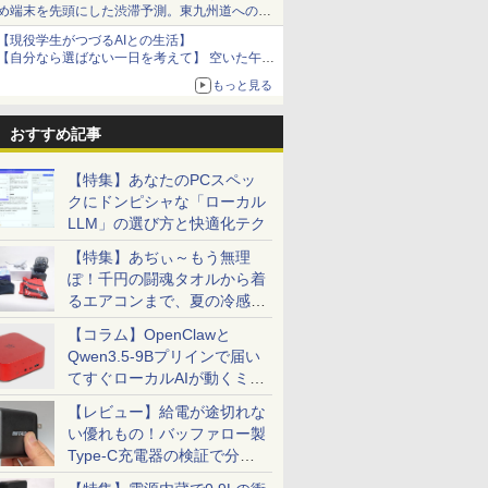
め端末を先頭にした渋滞予測。東九州道への迂
回は料金調整を実施
【現役学生がつづるAIとの生活】
【自分なら選ばない一日を考えて】 空いた午後
をチャッピーに捧げたら、思わぬ絶景に出会っ
もっと見る
た話
おすすめ記事
【特集】あなたのPCスペッ
クにドンピシャな「ローカル
LLM」の選び方と快適化テク
【特集】あぢぃ～もう無理
ぽ！千円の闘魂タオルから着
るエアコンまで、夏の冷感グ
ッズ一挙紹介
【コラム】OpenClawと
Qwen3.5-9Bプリインで届い
てすぐローカルAIが動くミニ
PC「SER9 Pro」
【レビュー】給電が途切れな
い優れもの！バッファロー製
Type-C充電器の検証で分か
ったこと