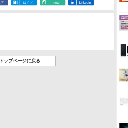
ェア
はてブ
note
LinkedIn
DIGITAL)
ックス)
￥594
￥572
￥810
トップページに戻る