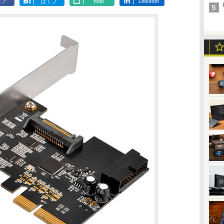
ェア
はてブ
note
LinkedIn