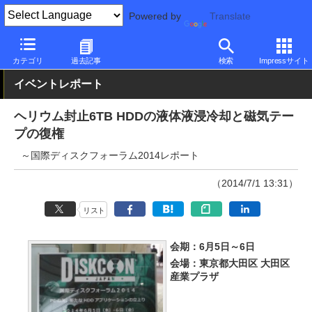
Powered by
Translate
PC Watch
半導体/周辺機器
HDD（ハードディスク）
その他
カテゴリ
過去記事
検索
Impressサイト
イベントレポート
ヘリウム封止6TB HDDの液体液浸冷却と磁気テー
プの復権
～国際ディスクフォーラム2014レポート
（2014/7/1 13:31）
リスト
会期：6月5日～6日
会場：東京都大田区 大田区
産業プラザ