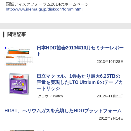
国際ディスクフォーラム2014のホームページ
￥7,700
自分の思いを言葉にする こどもアウトプ
4
http://www.idema.gr.jp/diskcon/forum.html
【2026年アップグレード版】AOKIMI ワイヤ
BUGS LIFE
スーパーの裏でヤニ吸うふたり 9巻 (デジタル
ット図鑑 [ 樺沢 紫苑 ]
レスイヤホン bluetooth イヤホン V12 小型
版ビッグガンガンコミックス)
by Amazon 炭酸水 ラベルレス 500ml ×24本
軽量 ブルートゥースHi-Fi 最大36時間再生 ぶ
強炭酸水 ペットボトル 500ミリリットル (Sm
￥250
￥1,650
るーとゅーす コードレス ENCノイズキャン
art Basic)
￥810
モバイルモニター 15.6インチ InnoView
4
セリング 自動ペアリング Type-C充電 マイク
モバイルディスプレイ 自立型 1920*1080
関連記事
付き 防水 タッチ式音量調整 スポーツ/通勤/通
￥1,625
FHD ポータブルモニター IPS液晶パネル
学/WEB会議(ホワイト)
薄型 軽量 持ち運び 壁掛けに対応 Switc
h/PS3/PS4/PS5/Xbox One/PC/スマホ/U
On My Road (Stadium ver.)
ONE PIECE モノクロ版 115 (ジャンプコミッ
SWAN-白鳥ー完結記念プレミアムセット
日本HDD協会2013年10月セミナーレポー
5
￥1,964
SBType-C/標準HDMI対応【選べる種
クスDIGITAL)
[ 有吉 京子 ]
コカ・コーラ やかんの麦茶 from 爽健美茶 ラ
ト
類】タッチ/ケース付き/4Kタイプ
ベルレス 650mlPET×24本
￥250
2013年10月28日
￥594
￥21,534
Xiaomi シャオミ REDMI Buds 8 Lite ワイヤ
￥8,980
￥1,653
レスイヤホン Bluetooth 5.4 ノイズキャンセ
日立マクセル、1巻あたり最大6.25TBの
リング ANC 36時間再生
容量を実現したLTO Ultrium 6のテープカ
￥2,980
モバイルモニター 10.5インチ FHD1280P
ートリッジ
5
モバイルディスプレイ 高輝度400nits 10
クラウド Watch
2012年11月21日
0%sRGB 超軽量260g 極細ベゼル ポータ
ブルモニター IPSパネル HDR対応 USB T
ype-C/mini HDMI接続可 ゲーム機/携帯
HGST、ヘリウムガスを充填したHDDプラットフォーム
電話/PC/Mac対応
2012年9月14日
￥8,999