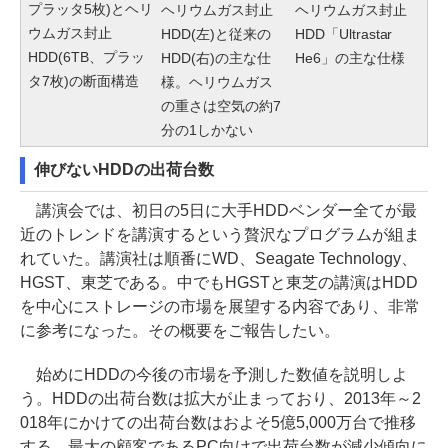
プラッタ5枚)とヘリ
ヘリウムガス封止
ヘリウムガス封止
ウムガス封止
HDD(左)と従来の
HDD「Ultrastar
HDD(6TB、プラッ
HDD(右)の主な仕
He6」の主な仕様
タ7枚)の断面構造
様。ヘリウムガス
の重さは空気の約7
分の1しかない
伸びないHDDの出荷台数
講演会では、初日の5日に大手HDDベンダー全てが最
近のトレンドを講演するという贅沢なプログラムが組ま
れていた。講演社は順番にWD、Seagate Technology、
HGST、東芝である。中でもHGSTと東芝の講演はHDD
を中心にストレージの市場を展望する内容であり、非常
に参考になった。その概要をご報告したい。
始めにHDDの今後の市場を予測した数値を説明しよ
う。HDDの出荷台数は拡大が止まっており、2013年～2
018年にかけての出荷台数はおよそ5億5,000万台で推移
する。最大の顧客であるPC向けで出荷台数が減少傾向に