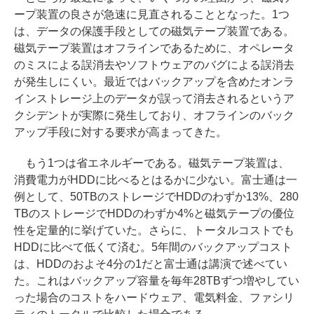
ープ装置の良さが急速に見直されることとなった。1つ
は、データの保護手段としての磁気テープ装置である。
磁気テープ装置はオフラインであるために、オペレータ
のミスによる誤消去やソフトウェアのバグによる誤消去
が発生しにくい。最近ではバックアップを含めたオンラ
インストレージ上のデータが誤って消去されるというア
クシデントが実際に発生しており、オフラインのバック
アップ手段に対する要求が高まってきた。
もう1つは省エネルギーである。磁気テープ装置は、
消費電力がHDDに比べるとはるかに少ない。富士通は一
例として、50TBのストレージでHDDのわずか13%、280
TBのストレージでHDDのわずか4%と磁気テープの優位
性を定量的に挙げていた。さらに、トータルコストでも
HDDに比べて低くて済む。5年間のバックアップコスト
は、HDDのおよそ4分の1だと富士通は講演で述べてい
た。これはバックアップ容量を毎年28TBずつ増やしてい
った場合のコストをハードウェア、電気料金、ファシリ