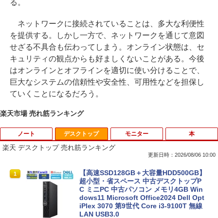
る。
ネットワークに接続されていることは、多大な利便性
を提供する。しかし一方で、ネットワークを通じて意図
せざる不具合も伝わってしまう。オンライン状態は、セ
キュリティの観点からも好ましくないことがある。今後
はオンラインとオフラインを適切に使い分けることで、
巨大なシステムの信頼性や安全性、可用性などを担保し
ていくことになるだろう。
楽天市場 売れ筋ランキング
ノート
デスクトップ
モニター
本
楽天 デスクトップ 売れ筋ランキング
更新日時：2026/08/06 10:00
【8/05.8/10限定！お買い物マラソン×5の
【高速SSD128GB＋大容量HDD500GB】
1
1
つく日｜ポイント最大49.5倍】【中古・
超小型・省スペース 中古デスクトップP
本体のみ・コードあり・充電器付き】Le
C ミニPC 中古パソコン メモリ4GB Win
novo 300e Chromebook 2nd Gen 81M
dows11 Microsoft Office2024 Dell Opt
B0034JP Bランク【日曜日以外即日発
iPlex 3070 第9世代 Core i3-9100T 無線
送】【送料無料】
LAN USB3.0