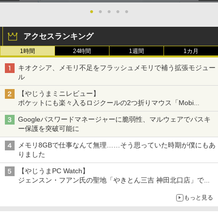
●
●
●
●
●
アクセスランキング
1時間
24時間
1週間
1カ月
キオクシア、メモリ不足をフラッシュメモリで補う拡張モジュー
ル
【やじうまミニレビュー】
ポケットにも楽々入るロジクールの2つ折りマウス「Mobi
Fold」。その気になるギミックとは？
Googleパスワードマネージャーに脆弱性、マルウェアでパスキ
ー保護を突破可能に
メモリ8GBで仕事なんて無理……そう思っていた時期が僕にもあ
りました
【やじうまPC Watch】
ジェンスン・フアン氏の聖地「やきとん三吉 神田北口店」で
「ご来店記念コース」を娘と堪能
もっと見る
～コース名を変更したのはNVIDIAに怒られたからではない