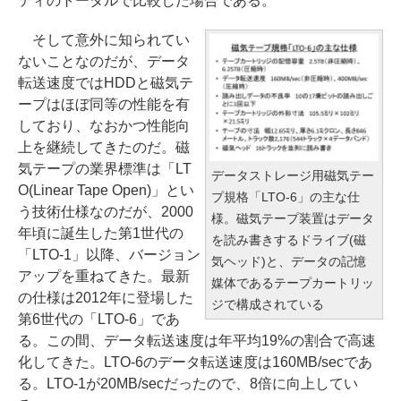
ティのトータルで比較した場合である。
そして意外に知られてい
ないことなのだが、データ
転送速度ではHDDと磁気テ
ープはほぼ同等の性能を有
しており、なおかつ性能向
上を継続してきたのだ。磁
気テープの業界標準は「LT
データストレージ用磁気テー
O(Linear Tape Open)」とい
プ規格「LTO-6」の主な仕
う技術仕様なのだが、2000
様。磁気テープ装置はデータ
年頃に誕生した第1世代の
を読み書きするドライブ(磁
「LTO-1」以降、バージョン
気ヘッド)と、データの記憶
アップを重ねてきた。最新
媒体であるテープカートリッ
の仕様は2012年に登場した
ジで構成されている
第6世代の「LTO-6」であ
る。この間、データ転送速度は年平均19%の割合で高速
化してきた。LTO-6のデータ転送速度は160MB/secであ
る。LTO-1が20MB/secだったので、8倍に向上してい