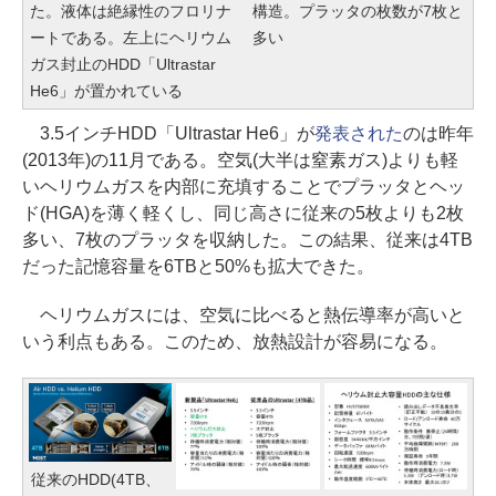
た。液体は絶縁性のフロリナ
構造。プラッタの枚数が7枚と
ートである。左上にヘリウム
多い
ガス封止のHDD「Ultrastar
He6」が置かれている
3.5インチHDD「Ultrastar He6」が
発表された
のは昨年
(2013年)の11月である。空気(大半は窒素ガス)よりも軽
いヘリウムガスを内部に充填することでプラッタとヘッ
ド(HGA)を薄く軽くし、同じ高さに従来の5枚よりも2枚
多い、7枚のプラッタを収納した。この結果、従来は4TB
だった記憶容量を6TBと50%も拡大できた。
ヘリウムガスには、空気に比べると熱伝導率が高いと
いう利点もある。このため、放熱設計が容易になる。
従来のHDD(4TB、