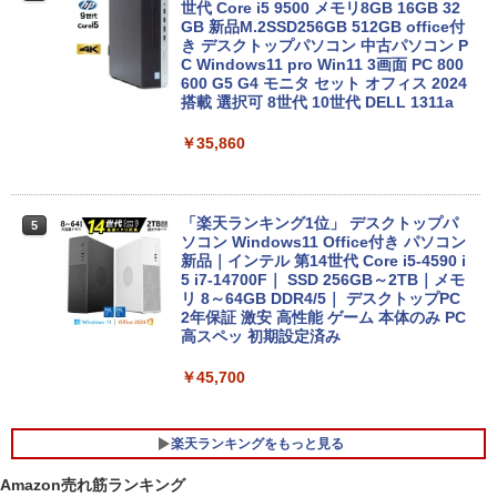
￥23,800
世代 Core i5 9500 メモリ8GB 16GB 32
GB 新品M.2SSD256GB 512GB office付
き デスクトップパソコン 中古パソコン P
C Windows11 pro Win11 3画面 PC 800
【1500円OFFクーポン】【タッチパネル
600 G5 G4 モニタ セット オフィス 2024
4
&WEBカメラ搭載】ノートパソコン 2in1
搭載 選択可 8世代 10世代 DELL 1311a
タブレットPC 13.3インチ SSD128GB メ
モリ8GB Core i3 第8世代 Microsoft Off
￥35,860
ice付き Windows11 東芝 dynabook D8
3 ノートパソコン 中古 PC パソコン 中古
ノートPC 中古ノート 最大SSD512GB
「楽天ランキング1位」 デスクトップパ
5
￥24,800
ソコン Windows11 Office付き パソコン
新品｜インテル 第14世代 Core i5-4590 i
5 i7-14700F｜ SSD 256GB～2TB｜メモ
リ 8～64GB DDR4/5｜ デスクトップPC
【中古】【モニターにムラあり・激安ご
2年保証 激安 高性能 ゲーム 本体のみ PC
5
奉仕】 ノートパソコン / DELL Latitude
高スペッ 初期設定済み
3520 / 第11世代Corei5 / SSD256GB / メ
モリー8GB / Windows11 / USB / micro
￥45,700
SD / type-C / Bluetooth / HDMI / ACア
ダプター / MS-office搭載
楽天ランキングをもっと見る
￥29,800
Amazon売れ筋ランキング