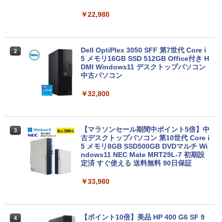
￥5,380
￥22,980
MS限定クーポンあり! 高性能 第10世代 C
Dell OptiPlex 3050 SFF 第7世代 Core i
2
2
eleron CPUにアップグレード中! 中古ノ
5 メモリ16GB SSD 512GB Office付き H
ートパソコン Windows11 SSD換装対応
DMI Windows11 デスクトップパソコン
中古パソコン ノート Windows11 おまか
中古パソコン
せパソコン 無線LAN DVDドライブ Offic
e付き ノートパソコン 中古 パソコン ノ
￥32,800
ートPC
￥19,800
【マラソンセール期間中ポイント5倍】中
3
古デスクトップパソコン 第10世代 Core i
5 メモリ8GB SSD500GB DVDマルチ Wi
【1500円OFFクーポン】ノートパソコン
ndows11 NEC Mate MRT29L-7 初期設
3
中古パソコン 12.1インチ SSD256GB メ
定済 すぐ使える 送料無料 90日保証
モリ8GB Corei5 8世代 Microsoft Office
付き Windows11 Panasonic レッツノー
￥33,980
ト Let's note CF-SV7 中古ノートパソコ
ン 軽量 ノートパソコン 薄型 パソコン 中
古PC 中古ノート SSD1TB
【ポイント10倍】美品 HP 400 G6 SF 9
4