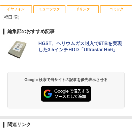
イヤフォン
ミュージック
ドリンク
コミック
HP ProDisplay P222va 液晶モニター 2
あさドラ！（10） （ビッグ コミックス
1
1
（福田 昭）
1.5インチワイド 黒 ブラック 1920×1080
〔スペシャル〕） [ 浦沢直樹 ]
（フルHD）白色LEDバックライト VAパ
ネル ミニ D-sub VGA DisplayPort ディ
￥990
Anker Soundcore P40i オフホワイト
BRUCE WAYNE feat. Flo Milli, ATL Jacob
【Amazon.co.jp限定】 い・ろ・は・す 2L P
薬屋のひとりごと 17巻 (デジタル版ビッグガ
編集部のおすすめ記事
スプレイ【中古】
[Explicit]
ET ラベルレス ×8本
ンガンコミックス)
￥5,990
￥4,400
HGST、ヘリウムガス封入で6TBを実現
￥250
￥1,001
￥770
した3.5インチHDD「Ultrastar He6」
路傍のフジイ（7） （ビッグ コミック
2
ス） [ 鍋倉夫 ]
JAPANNEXT｜ジャパンネクスト モニタ
2
Anker Soundcore P31i ブラック
BRUCE WAYNE feat. Flo Milli, ATL Jacob
by Amazon 天然水 ラベルレス 500ml ×24本
異世界居酒屋「のぶ」(22) (角川コミックス・
ーアームガス式液晶ディスプレイアーム
￥880
[Explicit]
富士山の天然水 バナジウム含有 水 ミネラル
エース)
15-32インチ対応 耐荷重2-6.5kg 3軸 垂
ウォーター ペットボトル 静岡県産 500ミリリ
￥4,990
直 水平 多関節 JN-GB12SV JN-GB12SV
Google 検索で当サイトの記事を優先表示させる
ットル (Smart Basic)
￥250
￥832
JN-GB12SV
￥1,380
￥5,437
ミウラ折り小冊子付き 宇宙兄弟（46）
3
特装版 （講談社キャラクターズA） [ 小
Anker Soundcore Liberty 5 ミッドナイトブ
On My Road (Stadium ver.)
HUNTER×HUNTER モノクロ版 39 (ジャンプ
山 宙哉 ]
ラック
コミックスDIGITAL)
by Amazon 天然水ラベルレス 2L×9本
￥250
￥2,139
HP フレームレス モニター 23.8インチ P
3
￥14,990
￥572
￥1,117
24v G4 IPSパネル フルHD HDMI VGA 中
関連リンク
古モニター