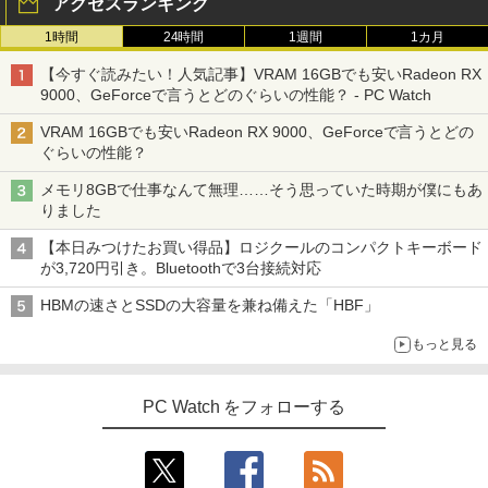
アクセスランキング
1時間
24時間
1週間
1カ月
【今すぐ読みたい！人気記事】VRAM 16GBでも安いRadeon RX
9000、GeForceで言うとどのぐらいの性能？ - PC Watch
VRAM 16GBでも安いRadeon RX 9000、GeForceで言うとどの
ぐらいの性能？
メモリ8GBで仕事なんて無理……そう思っていた時期が僕にもあ
りました
【本日みつけたお買い得品】ロジクールのコンパクトキーボード
が3,720円引き。Bluetoothで3台接続対応
HBMの速さとSSDの大容量を兼ね備えた「HBF」
もっと見る
PC Watch をフォローする