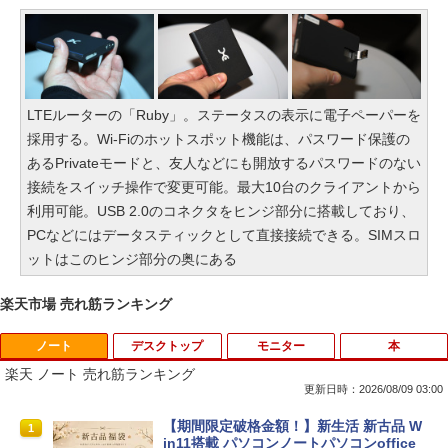
LTEルーターの「Ruby」。ステータスの表示に電子ペーパーを
採用する。Wi-Fiのホットスポット機能は、パスワード保護の
あるPrivateモードと、友人などにも開放するパスワードのない
接続をスイッチ操作で変更可能。最大10台のクライアントから
利用可能。USB 2.0のコネクタをヒンジ部分に搭載しており、
PCなどにはデータスティックとして直接接続できる。SIMスロ
ットはこのヒンジ部分の奥にある
楽天市場 売れ筋ランキング
ノート
デスクトップ
モニター
本
楽天 ノート 売れ筋ランキング
更新日時：2026/08/09 03:00
【期間限定破格金額！】新生活 新古品 W
1
in11搭載 パソコンノートパソコンoffice