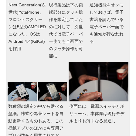
Next Generation(次
現行製品は下の額
通知機能をオンに
世代)YotaPhone。
縁部分にタッチ操
しておけば、電子
フロントスクリー
作を限定していた
書籍を読んでいる
ンは5型のAMOLED
のに対して、次世
電子ペーパー面で
になった。OSは
代では電子ペーパ
も通知が行なわれ
Android 4.4(KitKat)
ー側でも全画面で
る
を採用
のタッチ操作が可
能に
数種類の設定の中から選べる
側面には、電源スイッチとボ
壁紙。株式や為替レートを自
リューム。本体厚は現行モデ
動更新するものもある。この
ルよりも薄くなる見通し
壁紙アプリのほかにも専用ア
プリが数多く用意されてお