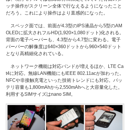
ッチ操作がスクリーン全体で行なえるようになったこと
だろう。これにより操作はより直感的になった。
スペック面では、前面が4.3型のIPS液晶から5型のAM
OLEDに拡大されフルHD(1,920×1,080ドット)化される。
背面の電子ペーパーも、4.3型から4.7型に変わる。電子
パーパーの解像度は640×360ドットから960×540ドット
となり高精細化されている。
ネットワーク機能は対応バンドが増えるほか、LTE Ca
t4に対応。無線LAN機能にもIEEE 802.11acが加わった。
NFCや非接触充電といった技術トレンドにも対応。バッ
テリ容量も1,800mAhから2,550mAhへと大容量化した。
利用するSIMサイズはnano SIM。