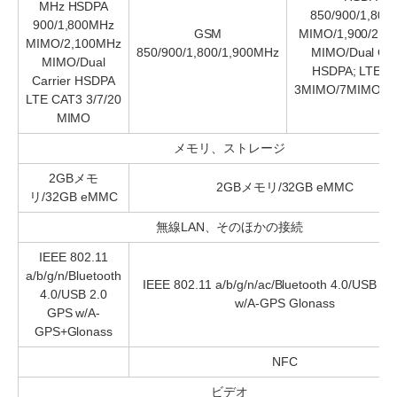
MHz HSDPA
850/900/1,80
900/1,800MHz
GSM
MIMO/1,900/2,1
MIMO/2,100MHz
850/900/1,800/1,900MHz
MIMO/Dual Car
MIMO/Dual
HSDPA; LTE C
Carrier HSDPA
3MIMO/7MIMO/2
LTE CAT3 3/7/20
MIMO
メモリ、ストレージ
2GBメモ
2GBメモリ/32GB eMMC
リ/32GB eMMC
無線LAN、そのほかの接続
IEEE 802.11
a/b/g/n/Bluetooth
IEEE 802.11 a/b/g/n/ac/Bluetooth 4.0/USB 2
4.0/USB 2.0
w/A-GPS Glonass
GPS w/A-
GPS+Glonass
NFC
ビデオ