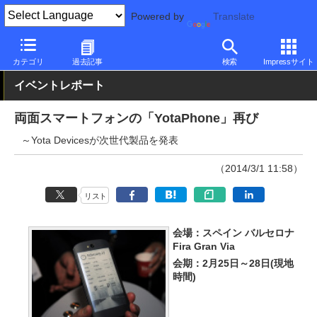
Powered by
Translate
PC Watch
パソコン/タブレット/スマートフォン
スマートフォン
カテゴリ
過去記事
検索
Impressサイト
イベントレポート
両面スマートフォンの「YotaPhone」再び
～Yota Devicesが次世代製品を発表
（2014/3/1 11:58）
リスト
会場：スペイン バルセロナ
Fira Gran Via
会期：2月25日～28日(現地
時間)