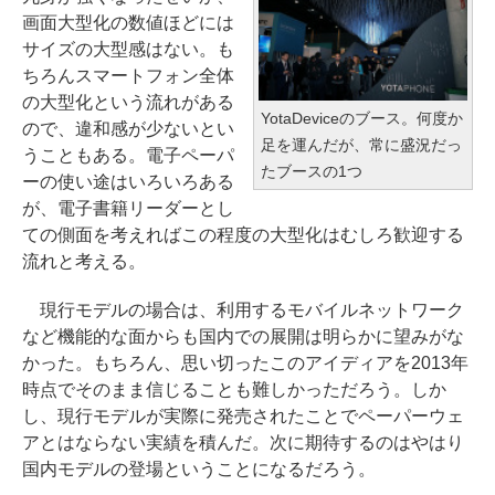
画面大型化の数値ほどには
サイズの大型感はない。も
ちろんスマートフォン全体
の大型化という流れがある
YotaDeviceのブース。何度か
ので、違和感が少ないとい
足を運んだが、常に盛況だっ
うこともある。電子ペーパ
たブースの1つ
ーの使い途はいろいろある
が、電子書籍リーダーとし
ての側面を考えればこの程度の大型化はむしろ歓迎する
流れと考える。
現行モデルの場合は、利用するモバイルネットワーク
など機能的な面からも国内での展開は明らかに望みがな
かった。もちろん、思い切ったこのアイディアを2013年
時点でそのまま信じることも難しかっただろう。しか
し、現行モデルが実際に発売されたことでペーパーウェ
アとはならない実績を積んだ。次に期待するのはやはり
国内モデルの登場ということになるだろう。