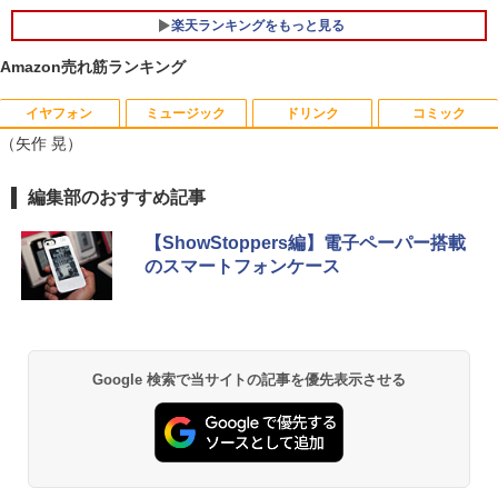
楽天ランキングをもっと見る
Amazon売れ筋ランキング
イヤフォン
ミュージック
ドリンク
コミック
【お買い物マラソ開催中！P最大31.5%還
魔王城の料理番 〜コワモテ魔族ばかりだ
1
1
（矢作 晃）
元】五年保証 白 モバイルモニター 15.6
けど、ホワイトな職場です〜 6巻 【電
インチ FHD 1920×1080 1080P Fast IPS
子書籍】[ ワイエム系 ]
パネル PU保護カバー付き 非光沢 1200:1
Anker Soundcore P42i (Bluetooth 6.1)【完
BRUCE WAYNE feat. Flo Milli, ATL Jacob
by Amazon 天然水 ラベルレス 500ml ×24本
薬屋のひとりごと 17巻 (デジタル版ビッグガ
編集部のおすすめ記事
高コントラスト 超軽量 640g スピーカー
￥792
全ワイヤレスイヤホン/ウルトラノイズキャン
[Explicit]
富士山の天然水 バナジウム含有 水 ミネラル
ンガンコミックス)
内蔵 Type-C/HDMI 接続 PS5/Switch/PC/
セリング 3.5 / マルチポイント接続 / 最大40時
ウォーター ペットボトル 静岡県産 500ミリリ
スマホ対応 MFP156T1F
【ShowStoppers編】電子ペーパー搭載
間再生 / コンパクト形状/持ち運びに便利 / IP5
ットル (Smart Basic)
￥250
￥770
のスマートフォンケース
5 防塵防水位規格/PSE技術基準適合】パープ
￥8,999
【送料無料】現代法律実務の諸問題 令和
2
ル
￥1,380
7年度研修版／日本弁護士連合会
￥9,990
BRUCE WAYNE feat. Flo Milli, ATL Jacob
異世界居酒屋「のぶ」(22) (角川コミックス・
￥8,030
[Explicit]
エース)
【Amazon.co.jp限定】 い・ろ・は・す 2L P
Yoothi 互換品 液晶 13.3インチ Lenovo
2
ET ラベルレス ×8本
ThinkPad L13 Gen 3 21B3 21B4 21B9
Google 検索で当サイトの記事を優先表示させる
Anker Soundcore P31i ピンク
￥250
￥832
21BA 対応 1920x1200 WUXGA IPS LED
￥1,112
LCD 液晶ディスプレイ 修理交換用液晶
￥5,990
パネル
【3千円以上送料無料】就業規則の法律実
3
務／石嵜信憲／平井彩
見知らぬ糸
ONE PIECE モノクロ版 115 (ジャンプコミッ
￥9,800
クスDIGITAL)
by Amazon 天然水ラベルレス 2L×9本