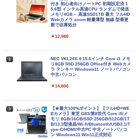
付き 初心者向けノートPC 初期設定済 1
5.6型 インテル高速CPU ランダムで発送
メモリ4GB～ 高速SSD1TB 最大 フルHD
Webカメラ zoom 軽量薄型 無線 型番更
新で在庫処分
￥12,980
NEC VKL24X-4 15.6インチ Core i3 メモ
2
リ8GB SSD 256GB Office付き Webカメ
ラ テンキー Windows11 ノートパソコン
中古パソコン
￥14,800
【★最大100%ポイント】【フルHD×WE
3
Bカメラ】東芝 G83/第8世代 Core i5/メ
モリ:8GB/16GB/SSD:256GB/512GB/1T
B/13.3型液晶/Wi-fi/Bluetooth/USB3.1/T
ype-C/HDMI/中古PC 中古ノートパソコ
ン Windows11 Win11正式対応