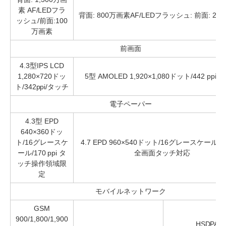
素 AF/LEDフラ
背面: 800万画素AF/LEDフラッシュ: 前面: 20
ッシュ/前面:100
万画素
前画面
4.3型IPS LCD
1,280×720ドッ
5型 AMOLED 1,920×1,080ドット/442 ppi
ト/342ppi/タッチ
電子ペーパー
4.3型 EPD
640×360ドッ
ト/16グレースケ
4.7 EPD 960×540ドット/16グレースケール/235
ール/170 ppi タ
全画面タッチ対応
ッチ操作領域限
定
モバイルネットワーク
GSM
900/1,800/1,900
HSDPA