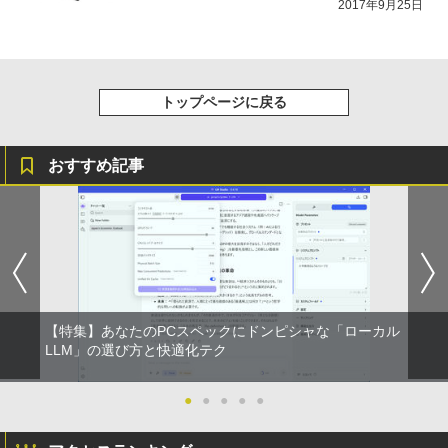
2017年9月25日
【16%OFF！8/11 1:59まで】AOPEN ゲ
5
ーミングモニター 23.8インチ IPS フル
HD 非光沢 200Hz (144Hz 165Hz 対応) 0.
5ms sRGB 99% AMD FreeSync Premiu
m HDR10 HDMI 2.0 DisplayPort 1.2 ス
トップページに戻る
ピーカー・ヘッドフォン端子搭載 ゼロフ
レーム スピーカー搭載 VESA 24KG3YX1
bmipx
おすすめ記事
￥14,980
【特集】あなたのPCスペックにドンピシャな「ローカル
LLM」の選び方と快適化テク
●
●
●
●
●