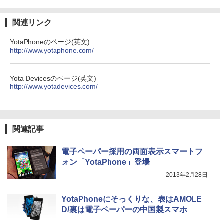
￥8,140
￥250
Anker Soundcore Liberty 5 ディープブルー
￥594
￥1,117
関連リンク
【楽天1位 10.5/11インチ 小型 軽量】モ
3
￥14,990
バイルモニター 10.5インチ 11インチ フ
YotaPhoneのページ(英文)
ルHD 1080P 100%sRGB 400cd/m? 光沢
ちいかわ なんか小さくてかわいいやつ
4
http://www.yotaphone.com/
IPS パネル 色鮮やか 265g 超軽量 Type-
On My Road (Stadium ver.)
HUNTER×HUNTER モノクロ版 39 (ジャンプ
（4）なんか小さくてためになる豆本付き
C対応 miniHDMI モニター 持ち運び サブ
コミックスDIGITAL)
by Amazon 炭酸水 ラベルレス 500ml ×24本
特装版 （プレミアムKC） [ ナガノ ]
ディスプレイ ミニPC対応 3年保証 EVICI
強炭酸水 ペットボトル 500ミリリットル (Sm
￥250
V
art Basic)
【2026年アップグレード版】AOKIMI ワイヤ
￥572
Yota Devicesのページ(英文)
￥2,420
レスイヤホン bluetooth イヤホン V12 小型
http://www.yotadevices.com/
軽量 ブルートゥースHi-Fi 最大36時間再生 ぶ
￥10,999
￥1,625
るーとゅーす コードレス ENCノイズキャン
セリング 自動ペアリング Type-C充電 マイク
On My Road (Stadium ver.)
スーパーの裏でヤニ吸うふたり 9巻 (デジタル
【最大3％OFF】 【中古】 送料無料 ワイ
5
付き 防水 タッチ式音量調整 スポーツ/通勤/通
版ビッグガンガンコミックス)
ド版 俺たちのフィールド 全18巻 村枝賢
【Amazon.co.jp限定】 伊藤園 磨かれて、澄
学/WEB会議(ホワイト)
関連記事
【期間限定5%OFFクーポン 8/12 10時ま
一 中古コミック 漫画 全巻セット マンガ
みきった日本の水 2L 8本 ラベルレス [ ケース
4
￥250
で】 ゲーミングモニター モニター 24.5
【中古】
] [ 水 ] [ ペットボトル ] [ 箱買い ] [ ストック
￥810
￥1,964
インチ 24インチ 180Hz 180hz FHD フリ
] [ 水分補給 ]
電子ペーパー採用の両面表示スマートフ
ッカーレス 24.5型 FullHD ブルーライト
￥8,700
ォン「YotaPhone」登場
カット ノングレア HDMI Adaptive-Sync
￥998
ブラック MAXZEN MGM25IC03 マクス
Xiaomi シャオミ REDMI Buds 8 Lite ワイヤ
2013年2月28日
ゼン
レスイヤホン Bluetooth 5.4 ノイズキャンセ
リング ANC 36時間再生
￥11,980
YotaPhoneにそっくりな、表はAMOLE
￥3,480
D/裏は電子ペーパーの中国製スマホ