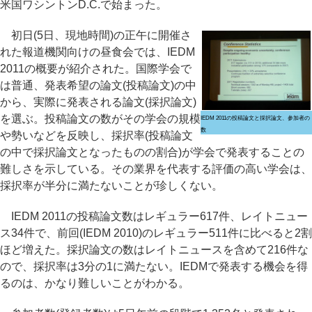
米国ワシントンD.C.で始まった。
初日(5日、現地時間)の正午に開催さ
れた報道機関向けの昼食会では、IEDM
2011の概要が紹介された。国際学会で
は普通、発表希望の論文(投稿論文)の中
から、実際に発表される論文(採択論文)
を選ぶ。投稿論文の数がその学会の規模
IEDM 2011の投稿論文と採択論文、参加者の
数
や勢いなどを反映し、採択率(投稿論文
の中で採択論文となったものの割合)が学会で発表することの
難しさを示している。その業界を代表する評価の高い学会は、
採択率が半分に満たないことが珍しくない。
IEDM 2011の投稿論文数はレギュラー617件、レイトニュー
ス34件で、前回(IEDM 2010)のレギュラー511件に比べると2割
ほど増えた。採択論文の数はレイトニュースを含めて216件な
ので、採択率は3分の1に満たない。IEDMで発表する機会を得
るのは、かなり難しいことがわかる。