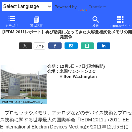
Powered by
Translate
PC Watch
イベント
その他
IEDM 2011
カテゴリ
過去記事
検索
Impressサイト
【IEDM 2011レポート】再び活発になってきた大容量相変化メモリの開
発競争
リスト
会期：12月5日～7日(現地時間)
会場：米国ワシントンD.C.
Hilton Washington
IEDM 2011の会場であるHilton Washington
プロセッサやメモリ、アナログなどのデバイス技術とプロセ
ス技術に関する世界最大の国際学会「IEDM 2011」(2011 IEE
E International Electron Devices Meeting)が2011年12月5日に