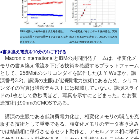
1Gbit相変化メモリの書き換え寿命特性。
1Gbit相変化メモリのデータ保持特性。実用
90℃の高温下で10の8乗サイクルを超える寿
的とされる10年の寿命を、203.5℃ものきわ
命を得ている
めて高い温度で達成している
●書き換え電流を10分の1に下げる
Macronix InternationalとIBMの共同開発チームは、相変化メ
モリの書き換え電流を下げる技術を確認するプラットフォーム
として、256Mbitのシリコンダイを試作した(J. Y. Wuほか、講
演番号3.2)。講演の主眼は低消費電力技術にあるため、シリコ
ンダイの写真は講演テキストには掲載していない。講演スライ
ドの1枚として数秒間ほど、写真を示すにとどまった。なお製
造技術は90nmのCMOSである。
講演の主眼である低消費電力化は、相変化メモリの弱点を克
服する技術として重要である。相変化メモリのデータ書き込み
では結晶相に移行させるセット動作と、アモルファス相に移行
させるリセット動作がある。リセット動作はカルコゲナイド合