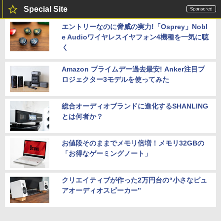
￥32,980
6GB SSD1TB B550 グラボなし
15.6インチ モバイルディスプレイ FHD 1
Special Site
920*1080 非光沢 A+スクリーン IPS液晶
パネル 薄型 軽量 USBType-C miniHDMI
￥148,700
エントリーなのに脅威の実力!「Osprey」Nobl
カバースタンド付き PS4/PS5/Switch/P
C/Macなど対応 Ingnok yn02b
e Audioワイヤレスイヤフォン4機種を一気に聴
中古 HP EliteBook 840 G8 Core i5 1145
5
G7 第11世代CPU メモリ16GB SSD256G
く
B 14インチ フルHD Windows11 Pro 4Q
￥13,999
8U2EC#ABJ 1年保証 Bランク ノートパ
Amazon プライムデー過去最安! Anker注目プ
ソコン【CA】 ノートpc 中古ノートパソ
コン 16gbメモリ 256gb ssd windows1
ロジェクター3モデルを使ってみた
1プロ ノートPC14型 hpノートパソコン1
4型
総合オーディオブランドに進化するSHANLING
￥47,800
とは何者か？
お値段そのままでメモリ倍増！メモリ32GBの
「お得なゲーミングノート」
クリエイティブが作った2万円台の“小さなピュ
アオーディオスピーカー”