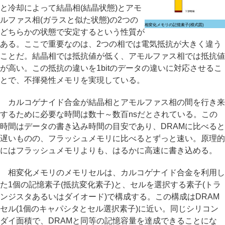
と冷却によって結晶相(結晶状態)とアモ
ルファス相(ガラスと似た状態)の2つの
相変化メモリの記憶素子(模式図)
どちらかの状態で安定するという性質が
ある。ここで重要なのは、2つの相では電気抵抗が大きく違う
ことだ。結晶相では抵抗値が低く、アモルファス相では抵抗値
が高い。この抵抗の違いを1bitのデータの違いに対応させるこ
とで、不揮発性メモリを実現している。
カルコゲナイド合金が結晶相とアモルファス相の間を行き来
するために必要な時間は数十～数百nsだとされている。この
時間はデータの書き込み時間の目安であり、DRAMに比べると
遅いものの、フラッシュメモリに比べるとずっと速い。原理的
にはフラッシュメモリよりも、はるかに高速に書き込める。
相変化メモリのメモリセルは、カルコゲナイド合金を利用し
た1個の記憶素子(抵抗変化素子)と、セルを選択する素子(トラ
ンジスタあるいはダイオード)で構成する。この構成はDRAM
セル(1個のキャパシタとセル選択素子)に近い。同じシリコン
ダイ面積で、DRAMと同等の記憶容量を達成できることにな