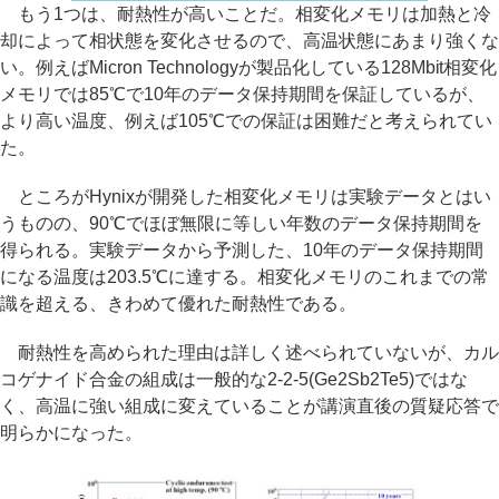
もう1つは、耐熱性が高いことだ。相変化メモリは加熱と冷
却によって相状態を変化させるので、高温状態にあまり強くな
い。例えばMicron Technologyが製品化している128Mbit相変化
メモリでは85℃で10年のデータ保持期間を保証しているが、
より高い温度、例えば105℃での保証は困難だと考えられてい
た。
ところがHynixが開発した相変化メモリは実験データとはい
うものの、90℃でほぼ無限に等しい年数のデータ保持期間を
得られる。実験データから予測した、10年のデータ保持期間
になる温度は203.5℃に達する。相変化メモリのこれまでの常
識を超える、きわめて優れた耐熱性である。
耐熱性を高められた理由は詳しく述べられていないが、カル
コゲナイド合金の組成は一般的な2-2-5(Ge2Sb2Te5)ではな
く、高温に強い組成に変えていることが講演直後の質疑応答で
明らかになった。