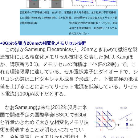
記憶素子の下部電極の構造。左が今回、考案
書き換え寿命特性。左が従来の下部電極構
した構造(Thermally Confined BE)。右が従来
造。10の8乗サイクルを超えるとリセット状
の構造(Ring BE)
態(赤線)の抵抗が急激に低下している。右が
今回の下部電極構造。10の9乗サイクルでも
劣化は見られない
●8Gbitを狙う20nmの相変化メモリセル技術
このほかSamsung Electronicsが、20nmときわめて微細な製
造技術による相変化メモリセル技術を公表した(M. J. Kangほ
か、講演番号3.1)。メモリセルの面積は「4×(Fの2乗)」で、こ
れも理論限界に達している。セル選択素子はダイオードで、シ
リコンの選択エピタキシャル成長で形成した。下部電極の抵抗
値を上げることによってリセット電流を低減している。リセッ
ト電流は100μA以下だとする。
なおSamsungは来年(2012年)2月に米
国で開催予定の国際学会ISSCCで8Gbit
と容量のきわめて大きな相変化メモリ技
術を発表することが明らかになってい
る。今回発表したメモリセル技術は、8