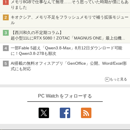
メモリ8GBで仕事なんて無理……そう思っていた時期が僕にもあ
日保証 送料無料
ップPC
￥9,999
コミックスDIGITAL)
りました
￥1,155
￥29,980
￥66,248
￥572
キオクシア、メモリ不足をフラッシュメモリで補う拡張モジュー
ル
【公式・メーカー直販・送料無料】モニ
3
ター 新品 フルHD HP Series 3 Pro 324p
【西川和久の不定期コラム】
【マラソン値引中！ 当日出荷！】ノート
[VETESA正規販売店]デスクトップパソ
v 23.8 インチFHD VA モニター VA 23.8
ゼンリン住宅地図 B4判 兵庫県 たつの市
3
3
スーパーの裏でヤニ吸うふたり 9巻 (デジタル
4
超小型11LにRTX 5080！ZOTAC「MAGNUS ONE」最上位機の
パソコン 新品 15.6インチ パソコン ノー
コン PC 一体型 新品 Windows11 27型 C
型 角度調整 VESA 100Hz 液晶HDMI VGA
発行年月202603 28229010R
版ビッグガンガンコミックス)
実力を探る
トPC CPU Intel Pentium GOLD 6500Y
ore i7 第4世代 Office付き メモリ16GB
PS5 Nintendo Switch 3年保証 転送不可
一部Fable 5超え「Qwen3.8-Max」8月12日ダウンロード可能
メモリ12GB SSD 256GB 15インチ フル
SSD512GB 初期設定済 ホワイト ブラッ
(型番: 9U5C1AA)
￥19,800
￥810
に！Qwen3.8-27Bも順次
HD HDMI USB3.0 WEBカメラ 無線LAN
ク
Wifi Windows11 office JIS 日本語キー
￥12,900
AI搭載の無料オフィスアプリ「GenOffice」公開。Word/Excel形
ボード 新生活 事務 学生 初心者 NC15J
￥69,800
式にも対応
￥32,800
赤ちゃんに転生した話(5) 【電子書籍】[
5
もっと見る
24G4/11 23.8インチ フルHD 180Hz ゲー
茶々京色 ]
4
GMKtec GMK-K8 PLUS-32/1T-W11Pro
ミングモニター FastIPS 1ms(GTG)
4
(8845HS)
￥1,430
【マラソンセール期間中ポイント5倍】中
PC Watch をフォローする
￥13,591
4
古ノートパソコン 第8世代 Core i5 メモ
￥124,800
リ8GB SSD512GB 15.6インチ WXGA テ
ンキー Webカメラ 無線LAN Wi-Fi Wind
ows11 Lenovo ThinkPad L580 初期設
定済 すぐ使える 90日保証 送料無料
楽天1位★マラソン限定P2倍【クーポン
5
デスクトップPC Ryzen7 5700G メモリ1
利用で実質10,999円】モバイルモニター
5