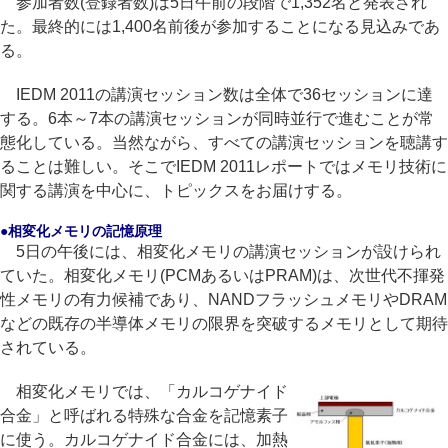
参加者数(登録者数)は5日午前の段階で1,352名と発表され
た。最終的には1,400名前後が参加することになる見込みであ
る。
IEDM 2011の講演セッション数は全体で36セッションに達
する。6本～7本の講演セッションが同時並行で進むことが常
態化している。当然ながら、すべての講演セッションを聴講す
ることは難しい。そこでIEDM 2011レポートではメモリ技術に
関する講演を中心に、トピックスをお届けする。
●相変化メモリの記憶原理
5日の午後には、相変化メモリの講演セッションが設けられ
ていた。相変化メモリ(PCMあるいはPRAM)は、次世代不揮発
性メモリの有力候補であり、NANDフラッシュメモリやDRAM
などの既存の半導体メモリの限界を突破するメモリとして期待
されている。
相変化メモリでは、「カルコゲナイド
合金」と呼ばれる特殊な合金を記憶素子
に使う。カルコゲナイド合金には、加熱