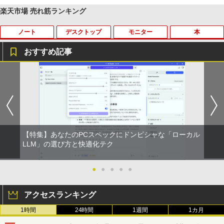
楽天市場 売れ筋ランキング
ノート
デスクトップ
モニター
本
薬屋のひとりごと 17巻 (デジタル版ビッグガ
ンガンコミックス)
おすすめ記事
￥770
タブレットPC Microsoft Surface Pro 5/
ポイント10倍 中古パソコン デスクトッ
【マラソンセール期間中ポイント5倍】中
独身貴族は異世界を謳歌する 〜結婚し
1
1
1
1
7+ 12.3インチ メモリ 8GB SSD256GB
プパソコン Windows 11【Office付】
古モニター 17インチ スクエア 店長おま
ない男の優雅なおひとりさまライフ〜
第7世代Core-i5 2.6GHz 2K解像度 2736
【Windows 11 Pro 64Bit搭載】DELL O
かせ VGA / DVI ケーブル付き サブモニタ
（8） 【電子書籍】[ 駒鳥ひわ ]
異世界居酒屋「のぶ」(22) (角川コミックス・
x 1824 タッチパネル Office付き/カメラ/
ptiplexシリーズ Core i5搭載/4G/新品SS
ー 監視用 ケーブル付き 動作確認済み 30
エース)
HDMI / Windows 11 Pro 中古タブレット
D 120GB/DVD-ROM/送料無料【オプショ
日保証 送料無料
￥792
PC /ノートパソコン 2in1 中古 タブレッ
ン色々有】
ト WIFI Bluetooth
￥832
￥2,980
￥24,800
【特集】あなたのPCスペックにドンピシャな「ローカル
￥29,800
異世界魔王と召喚少女の奴隷魔術（30）
LLM」の選び方と快適化テク
2
【電子書籍】[ 福田直叶 ]
ONE PIECE モノクロ版 115 (ジャンプコミッ
【楽天1位！保護レザーケース付き】【タ
2
クスDIGITAL)
【エントリーでポイント100％還元のチ
ッチ選択】 モバイルモニター 15.6インチ
●
●
●
●
●
￥792
2
【マラソンセール期間中ポイント5倍】中
ャンス】GMKtec ミニpc G3 Pro Intel C
ノングレア 非光沢 1080PフルHD コスパ
2
古ノートパソコン 第11世代 Core i5 メモ
ore i3 10110U 16GB DDR4 64GBまで増
高画質 デュアルモニター サブモニター
￥594
アクセスランキング
リ16GB M.2 SSD256GB 13.3インチ フ
設 512GB SSD M.2 2242 最大8TB Wind
ポータブルモニター ゲーミングモニター
ルHD ノングレア Webカメラ 無線LAN
ows11 Pro mini pc 4.1GHz WIFI6 BT5.
リモートワーク IPS Tpye-C/mini HDMI
1時間
24時間
1週間
1カ月
Wi-Fi Bluetooth Windows11 東芝 dyna
2 小型PC VESA対応 ミニパソコン 2画面
pc ミニPC iPhone対応
ゾンビのあふれた世界で俺だけが襲われ
3
book G83/HS 初期設定済 すぐ使える 90
高性能 みにpc nucbox 省エネ デスクト
HUNTER×HUNTER モノクロ版 39 (ジャンプ
ない 5 【電子書籍】[ 増田ちひろ ]