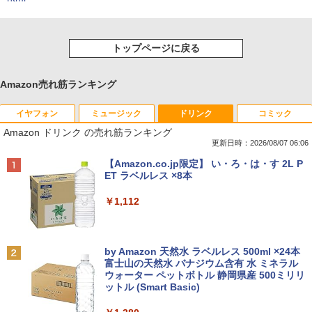
トップページに戻る
Amazon売れ筋ランキング
イヤフォン
ミュージック
ドリンク
コミック
Amazon ドリンク の売れ筋ランキング
更新日時：2026/08/07 06:06
Anker Soundcore P40i オフホワイト
BRUCE WAYNE feat. Flo Milli, ATL Jacob
【Amazon.co.jp限定】 い・ろ・は・す 2L P
[Explicit]
ET ラベルレス ×8本
￥7,990
￥250
￥1,112
Anker Soundcore P31i ブラック
BRUCE WAYNE feat. Flo Milli, ATL Jacob
by Amazon 天然水 ラベルレス 500ml ×24本
[Explicit]
富士山の天然水 バナジウム含有 水 ミネラル
ウォーター ペットボトル 静岡県産 500ミリリ
￥5,990
ットル (Smart Basic)
￥250