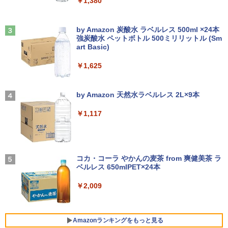
￥1,380
Anker Soundcore Liberty 5 ミッドナイトブ
On My Road (Stadium ver.)
ラック
by Amazon 炭酸水 ラベルレス 500ml ×24本
強炭酸水 ペットボトル 500ミリリットル (Sm
￥250
art Basic)
￥14,990
￥1,625
【2026年アップグレード版】AOKIMI ワイヤ
On My Road (Stadium ver.)
レスイヤホン bluetooth イヤホン V12 小型
by Amazon 天然水ラベルレス 2L×9本
軽量 ブルートゥースHi-Fi 最大36時間再生 ぶ
￥250
るーとゅーす コードレス ENCノイズキャン
￥1,117
セリング 自動ペアリング Type-C充電 マイク
付き 防水 タッチ式音量調整 スポーツ/通勤/通
学/WEB会議(ホワイト)
BUGS LIFE
￥1,964
コカ・コーラ やかんの麦茶 from 爽健美茶 ラ
ベルレス 650mlPET×24本
￥250
Xiaomi シャオミ REDMI Buds 8 Lite ワイヤ
￥2,009
レスイヤホン Bluetooth 5.4 ノイズキャンセ
リング ANC 36時間再生
￥2,980
Amazonランキングをもっと見る