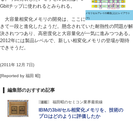
Gbitチップに使われるとみられる。
メモリセルアレイの構造(上)とレイアウト
大容量相変化メモリの開発は、ここに
(下)
きて一段と進化したようだ。懸念されていた耐熱性の問題が解
決されつつあり、高密度化と大容量化が一気に進みつつある。
2012年には製品レベルで、新しい相変化メモリの登場が期待
できそうだ。
(2011年 12月 7日)
[Reported by 福田 昭]
編集部のおすすめ記事
福田昭のセミコン業界最前線
連載
IBMの3bit/セル相変化メモリを、技術の
プロはどのように評価したか