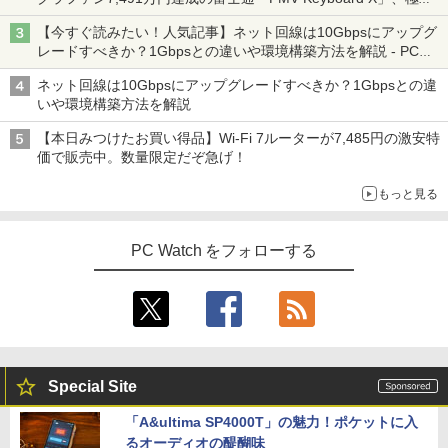
超得5,000円OFF&P10倍｜CPU第11世代
体 AMD Ryzen 3 3200G Windows11 64
100,000レコード保存 簡単設定 2.8イン
3
の静音化を追求
｜NEC VM-9｜最大180日保証｜中古ノー
bit HDMI メモリー8GB 高速SSD256GB
チLCDスクリーン PSE認証済
￥998
【今すぐ読みたい！人気記事】ネット回線は10Gbpsにアップグ
トパソコン Windows11 office付き｜Co
M.2-SATA +HDD1TB DVDマルチ 中古デ
WORLD SEIKYO vol.8 [ 聖教新聞社 ]
4
On My Road (Stadium ver.)
スーパーの裏でヤニ吸うふたり 9巻 (デジタル
レードすべきか？1Gbpsとの違いや環境構築方法を解説 - PC
re i5 第11世代｜メモリ最大16GB SSD25
スクトップパソコン 中古 パソコン【30
￥14,880
版ビッグガンガンコミックス)
Watch
6GB｜Microsoft office2019搭載｜13.3
日保証】1235602
￥300
by Amazon 炭酸水 ラベルレス 500ml ×24本
￥250
ネット回線は10Gbpsにアップグレードすべきか？1Gbpsとの違
インチ｜Webカメラ搭載｜ノートパソコ
強炭酸水 ペットボトル 500ミリリットル (Sm
￥810
いや環境構築方法を解説
ン｜中古パソコン｜パソコン｜中古ノー
￥19,800
art Basic)
トPC
レノボジャパン Lenovo L24-4C モニ
4
【本日みつけたお買い得品】Wi-Fi 7ルーターが7,485円の激安特
ター ［23.8型 / フルHD(1920×1080) / ワ
￥1,625
価で販売中。数量限定だぞ急げ！
￥45,800
イド / 144Hz］ クラウドグレー 67DDK
方舟 （講談社文庫） [ 夕木 春央 ]
中古パソコン | Lenovo | ThinkCentre M
AC6JP
5
4
もっと見る
720s Small | Windows11 | デスクトップ
| 一年保証 | 第8世代 | Core i5 8400 2.8
￥913
￥15,180
【期間限定！エントリーで最大10倍】【
(〜最大4.0)GHz | MEM:8GB | SSD:512G
4
2025年 年間出荷数 No.2 ノートPC 2026
B(新品) | DVDマルチ | Win11Pro64bit
PC Watch をフォローする
年 爆進中！】整備済み ノートパソコン 1
3.3型 Windows11 Core i5 大容量 SSD 5
￥22,980
Yoothi 互換品 14.0インチ Lenovo Yoga
5
12GB 16GB メモリ Wi-Fi 無線LAN Web
7-14ITL5 82BH 対応 FullHD 1920x1080
カメラ HP 最高峰 EliteBook 830 G5 中
IPS LED LCD ディスプレイ タッチスク
古パソコン 安心サポート 初期設定済み
リーン タッチ機能付き液晶パネル 修理交
ミニPC Dell HP Lenovo 高速CPU 第8世
換用液晶タッチパネル ベゼル付き
5
￥51,800
代 Corei3/i5-8500T メモリ最大16GB SS
Special Site
D1TB 二画面デュアル アウトレット オフ
￥15,500
ィス付き 最新MSOffice2024可 Win11Pr
「A&ultima SP4000T」の魅力！ポケットに入
o 中古パソコンデスクトップパソコン ミ
るオーディオの醍醐味
フルHD 14.0型 DELL Latitude 7410 Cor
ニPC デル 中古パソコンデスクトップPC
5