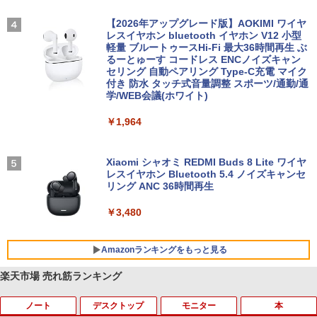
【2026年アップグレード版】AOKIMI ワイヤ
レスイヤホン bluetooth イヤホン V12 小型
軽量 ブルートゥースHi-Fi 最大36時間再生 ぶ
るーとゅーす コードレス ENCノイズキャン
セリング 自動ペアリング Type-C充電 マイク
付き 防水 タッチ式音量調整 スポーツ/通勤/通
学/WEB会議(ホワイト)
￥1,964
Xiaomi シャオミ REDMI Buds 8 Lite ワイヤ
レスイヤホン Bluetooth 5.4 ノイズキャンセ
リング ANC 36時間再生
￥3,480
Amazonランキングをもっと見る
楽天市場 売れ筋ランキング
ノート
デスクトップ
モニター
本
BRUCE WAYNE feat. Flo Milli, ATL Jacob
by Amazon 天然水 ラベルレス 500ml ×24本
薬屋のひとりごと 17巻 (デジタル版ビッグガ