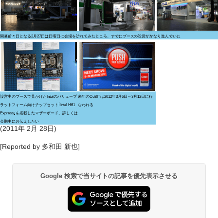
開幕前々日となる2月27日は日曜日に会場を訪れてみたところ、すでにブースの設営がかなり進んでいた
設営中のブースで見かけたIntelのバリュープ
来年のCeBITは2012年3月6日～3月12日に行
ラットフォーム向けチップセット｢Intel H61
なわれる
Express｣を搭載したマザーボード。詳しくは
会期中にお伝えしたい
(2011年 2月 28日)
[Reported by 多和田 新也]
Google 検索で当サイトの記事を優先表示させる