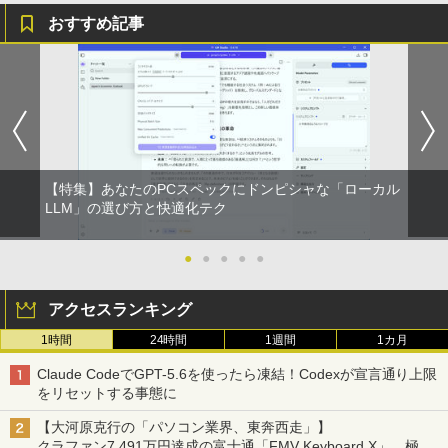
[Explicit]
富士山の天然水 バナジウム含有 水 ミネラル
ンガンコミックス)
ウォーター ペットボトル 静岡県産 500ミリリ
おすすめ記事
ットル (Smart Basic)
￥250
￥770
【新品】Windows11 ノートパソコン off
【訳あり品】中古パソコン | NEC | Mate
【BenQ公式店】BenQ ベンキュー GW2
永瀬廉 プレミアムBOX【初回限定版】
1
1
1
1
￥1,380
ice付き 15.6インチワイド液晶 フルHD I
MKM30B-4 | Windows11 | デスクトップ
491 23.8インチ アイケアモニター Full H
（仮） [ 永瀬廉 ]
ntel Pentium GOLD 6500Y メモリ12GB
| 一年保証 | 第8世代 | Core i5 8500 3.0
D/IPS/HDMI/DP/ブルーライト軽減プラ
BRUCE WAYNE feat. Flo Milli, ATL Jacob
ONE PIECE モノクロ版 115 (ジャンプコミッ
新品SSD256GB USB3.0 HDMI 日本語配
(〜最大4.1)GHz | MEM:8GB | SSD:256G
ス/フリッカーフリー/ティルト機能/24型/
￥8,800
[Explicit]
クスDIGITAL)
【Amazon.co.jp限定】 い・ろ・は・す 2L P
列キーボード【NC15】
B(NVMe) | DVD-ROM | 無線LAN:あり |
24インチ相当 PCモニター
ET ラベルレス ×8本
Win11Pro64bit
￥250
￥594
￥39,800
￥13,896
￥1,112
￥15,000
【特集】あなたのPCスペックにドンピシャな「ローカル
[新品]葬送のフリーレン (1-15巻 最新刊)
LLM」の選び方と快適化テク
2
全巻セット
On My Road (Stadium ver.)
異世界居酒屋「のぶ」(22) (角川コミックス・
中古｜DELL Alienware Aurora R5｜Cor
Philips｜フィリップス 液晶ディスプレ
2
2
エース)
by Amazon 天然水ラベルレス 2L×9本
e i7｜メモリ8GB｜SSD256GB＋HDD1T
中古パソコン | NEC | Mate MRL36L-5 |
イ(27型/IPS/FullHD 1920×1080/120Hz/
●
●
●
●
●
￥8,965
2
B｜最新 Windows 11 Pro｜Office｜Ge
Windows11 | デスクトップ | 一年保証 |
MPRT 1ms) 27E2N2100/11
￥250
Force GTX 1070搭載｜ゲーミングPC 中
第9世代 | Core i3 9100 3.6(〜最大4.2)G
￥832
￥1,117
アクセスランキング
古｜デスクトップPC 中古PC｜高性能 グ
Hz | MEM:8GB | SSD:256GB(新品) | DV
￥13,800
ラフィック搭載｜ゲーム 動画編集 画像編
Dマルチ | Win11Pro64bit
1時間
24時間
1週間
1カ月
集 仕事用
公式TOEIC Listening & Reading 問題
3
￥15,000
集 12 [ ETS ]
見知らぬ糸
HUNTER×HUNTER モノクロ版 39 (ジャンプ
Claude CodeでGPT-5.6を使ったら凍結！Codexが宣言通り上限
￥44,999
コミックスDIGITAL)
【Amazon.co.jp限定】 伊藤園 磨かれて、澄
タイムレコーダー 勤怠管理機 指紋認証・
3
をリセットする事態に
みきった日本の水 2L 8本 ラベルレス [ ケース
￥3,630
パスワード認証 出勤レコーダー 勤怠レコ
￥250
] [ 水 ] [ ペットボトル ] [ 箱買い ] [ ストック
ーダー 電子タイムレコーダー USBデー
￥572
【大河原克行の「パソコン業界、東奔西走」】
] [ 水分補給 ]
送料無料 MouseComputer SL4-B450 単
タ管理 自動集計機能 1000ユーザー対応
3
クラファン7,491万円達成の富士通「FMV Keyboard X」、極限