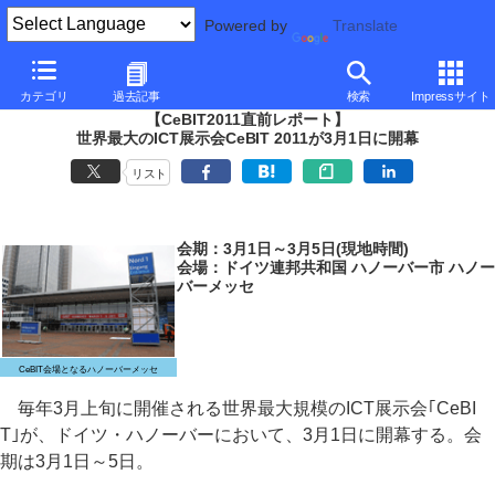
Powered by
Translate
PC Watch
イベント
CeBIT
2011
カテゴリ
過去記事
検索
Impressサイト
【CeBIT2011直前レポート】
世界最大のICT展示会CeBIT 2011が3月1日に開幕
リスト
会期：3月1日～3月5日(現地時間)
会場：ドイツ連邦共和国 ハノーバー市 ハノー
バーメッセ
CeBIT会場となるハノーバーメッセ
毎年3月上旬に開催される世界最大規模のICT展示会｢CeBI
T｣が、ドイツ・ハノーバーにおいて、3月1日に開幕する。会
期は3月1日～5日。