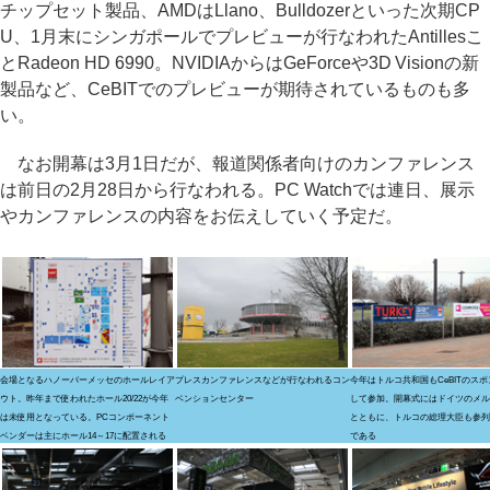
チップセット製品、AMDはLlano、Bulldozerといった次期CP
U、1月末にシンガポールでプレビューが行なわれたAntillesこ
とRadeon HD 6990。NVIDIAからはGeForceや3D Visionの新
製品など、CeBITでのプレビューが期待されているものも多
い。
なお開幕は3月1日だが、報道関係者向けのカンファレンス
は前日の2月28日から行なわれる。PC Watchでは連日、展示
やカンファレンスの内容をお伝えしていく予定だ。
会場となるハノーバーメッセのホールレイア
プレスカンファレンスなどが行なわれるコン
今年はトルコ共和国もCeBITのス
ウト。昨年まで使われたホール20/22が今年
ベンションセンター
して参加。開幕式にはドイツのメル
は未使用となっている。PCコンポーネント
とともに、トルコの総理大臣も参列
ベンダーは主にホール14～17に配置される
である