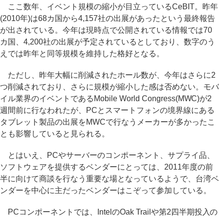
ここ数年、イベント規模の縮小が目立っているCeBIT。昨年
(2010年)は68カ国から4,157社の出展があったという最終報告
が出されている。今年は現時点で公開されている情報では70
カ国、4,200社の出展が予定されているとしており、数字のう
えでは昨年と同等規模を維持した格好となる。
ただし、昨年大幅に削減されたホール数が、今年はさらに2
つ削減されており、さらに規模が縮小した感は否めない。モバ
イル業界のイベントであるMobile World Congress(MWC)が2
週間前に行なわれたが、PCとスマートフォンの境界線にある
タブレット製品の出展をMWCで行なうメーカーが多かったこ
とも影響していると見られる。
とはいえ、PCやサーバーのコンポーネント、サプライ品、
ソフトウェアを提供するベンダーにとっては、2011年度の前
半に向けて商談を行なう重要な場となっているようで、台湾ベ
ンダーを中心に主だったベンダーはこぞって参加している。
PCコンポーネントでは、IntelのOak Trailや第2四半期投入の