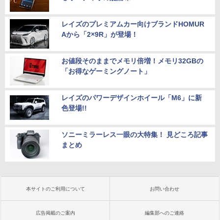
e i7 10610U メモリ16G M.2SSD256G W
i-Fi6 Webカメラ USBType-C Windows
￥18,888
11【中古】
レイズのプレミアムカー向けブランドHOMUR
Aから「2×9R」が登場！
￥49,800
お値段そのままでメモリ倍増！メモリ32GBの
「お得なゲーミングノート」
レイズのパワーデザインホイール「M6」に新
色登場!!
ソニーミラーレス一眼の大特集！ 見どころ記事
まとめ
本サイトのご利用について
お問い合わせ
広告掲載のご案内
編集部へのご連絡