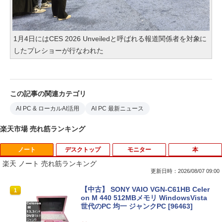
1月4日にはCES 2026 Unveiledと呼ばれる報道関係者を対象に
したプレショーが行なわれた
この記事の関連カテゴリ
AI PC & ローカルAI活用
AI PC 最新ニュース
楽天市場 売れ筋ランキング
ノート
デスクトップ
モニター
本
楽天 ノート 売れ筋ランキング
更新日時：2026/08/07 09:00
【中古】 SONY VAIO VGN-C61HB Celer
1
on M 440 512MBメモリ WindowsVista
世代のPC 均一 ジャンクPC [96463]