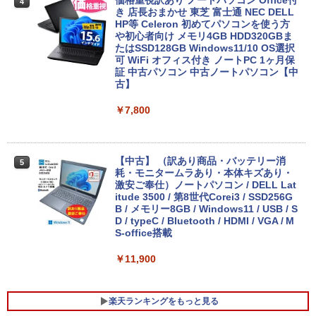
価格重視訳あり ノートパソコン Office付
4
き 店長おまかせ 東芝 富士通 NEC DELL
HP等 Celeron 初めてパソコンを使う方
や初心者向け メモリ4GB HDD320GBま
たはSSD128GB Windows11/10 OS選択
可 WiFi オフィス付き ノートPC 1ヶ月保
証 中古パソコン 中古ノートパソコン【中
古】
￥7,800
【中古】 （訳あり商品・バッテリー消
5
耗・モニタームラあり・本体キズあり・
激安ご奉仕）ノートパソコン / DELL Lat
itude 3500 / 第8世代Corei3 / SSD256G
B / メモリー8GB / Windows11 / USB / S
D / typeC / Bluetooth / HDMI / VGA / M
S-office搭載
￥11,900
楽天ランキングをもっと見る