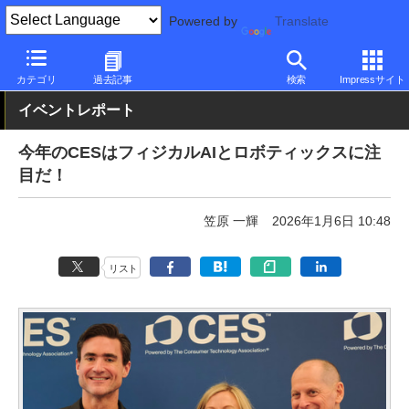
Powered by
Translate
PC Watch
イベント
CES
2026
カテゴリ
過去記事
検索
Impressサイト
イベントレポート
今年のCESはフィジカルAIとロボティックスに注
目だ！
笠原 一輝
2026年1月6日 10:48
リスト