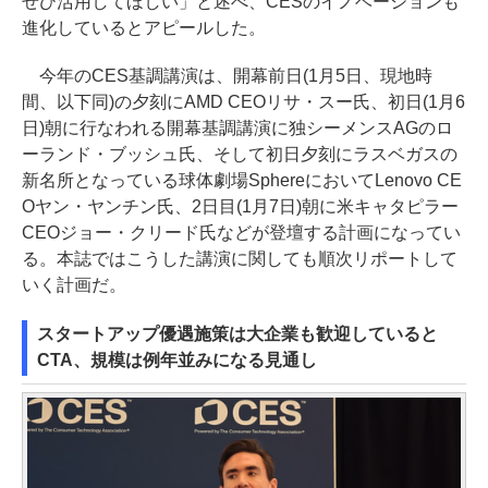
ぜひ活用してほしい」と述べ、CESのイノベーションも
進化しているとアピールした。
今年のCES基調講演は、開幕前日(1月5日、現地時
間、以下同)の夕刻にAMD CEOリサ・スー氏、初日(1月6
日)朝に行なわれる開幕基調講演に独シーメンスAGのロ
ーランド・ブッシュ氏、そして初日夕刻にラスベガスの
新名所となっている球体劇場SphereにおいてLenovo CE
Oヤン・ヤンチン氏、2日目(1月7日)朝に米キャタピラー
CEOジョー・クリード氏などが登壇する計画になってい
る。本誌ではこうした講演に関しても順次リポートして
いく計画だ。
スタートアップ優遇施策は大企業も歓迎していると
CTA、規模は例年並みになる見通し