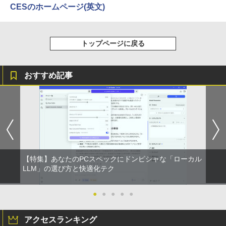
【楽天1位!1,600円OFFクーポン 8/4 20:
3
CESのホームページ(英文)
￥1,625
00-8/11 01:59】Xiaomi Monitor A24i 20
26 ディスプレイ 1080P 23.8インチ 144
Hzリフレッシュレート sRGB99% 1670
【2026年アップグレード版】AOKIMI ワイヤ
On My Road (Stadium ver.)
HUNTER×HUNTER モノクロ版 39 (ジャンプ
万色 300nits ΔE＜1 低ブルーライト 大
レスイヤホン bluetooth イヤホン V12 小型
コミックスDIGITAL)
by Amazon 天然水ラベルレス 2L×9本
トップページに戻る
画面 TÜV認証 目にやさしい 調整可能な
軽量 ブルートゥースHi-Fi 最大36時間再生 ぶ
あかね噺 23 【電子書籍】[ 末永裕樹 ]
￥250
4
スタンド VESA
るーとゅーす コードレス ENCノイズキャン
￥572
￥1,117
セリング 自動ペアリング Type-C充電 マイク
￥572
付き 防水 タッチ式音量調整 スポーツ/通勤/通
￥12,580
おすすめ記事
学/WEB会議(ホワイト)
BUGS LIFE
スーパーの裏でヤニ吸うふたり 9巻 (デジタル
￥1,964
版ビッグガンガンコミックス)
コカ・コーラ やかんの麦茶 from 爽健美茶 ラ
モニター 23.8インチ 144Hz FHD pcモニ
ベルレス 650mlPET×24本
4
￥250
ター フリッカーレス FullHD ブルーライ
ゼンリン電子住宅地図 デジタウン 愛知県
￥810
5
トカット ノングレア ディスプレイ HDMI
蒲郡市 202501 232140Z0U
Xiaomi シャオミ REDMI Buds 8 Lite ワイヤ
￥2,009
144hz pcモニター Adaptive-Sync ブラ
レスイヤホン Bluetooth 5.4 ノイズキャンセ
ック MAXZEN MJM24IC01 MJM24IC02-
リング ANC 36時間再生
￥25,740
F144 マクスゼン
【特集】あなたのPCスペックにドンピシャな「ローカル
￥2,980
LLM」の選び方と快適化テク
￥10,980
●
●
●
●
●
PHILIPS フィリップス 24E2N2100/11 IP
5
Sパネル採用 フルHD対応23.8型ワイド液
アクセスランキング
晶ディスプレイ 5年間フル保証 ブラック