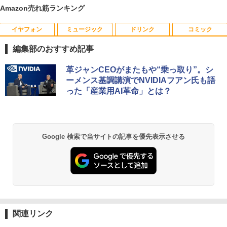
Amazon売れ筋ランキング
イヤフォン
ミュージック
ドリンク
コミック
Dell E1715S/17型パソコンPC モニター
魔入りました！入間くん 51 （少年チャ
1
1
薄型小型LED液晶モニタ /1280x1024(VG
ンピオン・コミックス） [ 西修 ]
編集部のおすすめ記事
A,DP) SXGA HD/VESA準拠/非光沢/入力
端子D-sub(VGA)/DisplayPort【整備済
￥594
Anker Soundcore P40i オフホワイト
BRUCE WAYNE feat. Flo Milli, ATL Jacob
【Amazon.co.jp限定】 い・ろ・は・す 2L P
薬屋のひとりごと 17巻 (デジタル版ビッグガ
み中古品】
革ジャンCEOがまたもや“乗っ取り”。シ
[Explicit]
ET ラベルレス ×8本
ンガンコミックス)
ーメンス基調講演でNVIDIAフアン氏も語
￥7,990
￥6,980
った「産業用AI革命」とは？
￥250
￥1,112
￥770
信じていた仲間達にダンジョン奥地で殺
2
されかけたがギフト『無限ガチャ』でレ
ベル9999の仲間達を手に入れて元パーテ
【楽天1位！保護レザーケース付き】【タ
2
Anker Soundcore P31i ブラック
BRUCE WAYNE feat. Flo Milli, ATL Jacob
by Amazon 天然水 ラベルレス 500ml ×24本
異世界居酒屋「のぶ」(22) (角川コミックス・
ィーメンバーと世界に復讐＆『ざま
ッチ選択】 モバイルモニター 15.6インチ
Google 検索で当サイトの記事を優先表示させる
[Explicit]
富士山の天然水 バナジウム含有 水 ミネラル
エース)
ぁ！』します！（23） （KCデラック
ノングレア 非光沢 1080PフルHD コスパ
ウォーター ペットボトル 静岡県産 500ミリリ
￥5,990
ス） [ 大前 貴史 ]
高画質 デュアルモニター サブモニター
ットル (Smart Basic)
￥250
￥832
ポータブルモニター ゲーミングモニター
リモートワーク IPS Tpye-C/mini HDMI
￥792
￥1,380
pc ミニPC iPhone対応
Anker Soundcore Liberty 5 ミッドナイトブ
On My Road (Stadium ver.)
ONE PIECE モノクロ版 115 (ジャンプコミッ
￥9,999
ラック
クスDIGITAL)
by Amazon 炭酸水 ラベルレス 500ml ×24本
週刊プレイボーイ 2026年 8/31号 [雑誌]
3
強炭酸水 ペットボトル 500ミリリットル (Sm
￥250
関連リンク
art Basic)
￥14,990
￥594
￥730