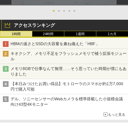
●
●
●
●
●
アクセスランキング
1時間
24時間
1週間
1カ月
HBMの速さとSSDの大容量を兼ね備えた「HBF」
キオクシア、メモリ不足をフラッシュメモリで補う拡張モジュー
ル
メモリ8GBで仕事なんて無理……そう思っていた時期が僕にもあ
りました
【本日みつけたお買い得品】モトローラのスマホが約1万7,000
円で購入可能
デル、ソニーセンサーのWebカメラを標準搭載した小規模会議
向け43型4Kモニター
もっと見る