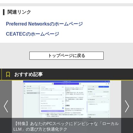
領地改革に励みます〜the letter from Bo
ラック
クスDIGITAL)
by Amazon 天然水ラベルレス 2L×9本
ule〜 5【電子書店共通特典イラスト
￥250
付】 【電子書籍】[ 深山じお ]
関連リンク
￥14,990
￥594
￥1,117
￥726
Preferred Networksのホームページ
CEATECのホームページ
【2026年アップグレード版】AOKIMI ワイヤ
On My Road (Stadium ver.)
HUNTER×HUNTER モノクロ版 39 (ジャンプ
レスイヤホン bluetooth イヤホン V12 小型
コミックスDIGITAL)
by Amazon 炭酸水 ラベルレス 500ml ×24本
楽譜 吹奏楽J−POP 好きすぎて滅！〔Gra
4
軽量 ブルートゥースHi-Fi 最大36時間再生 ぶ
強炭酸水 ペットボトル 500ミリリットル (Sm
￥250
de 3〕／M！LK【沖縄・離島以外送料無
るーとゅーす コードレス ENCノイズキャン
art Basic)
￥572
料】
トップページに戻る
セリング 自動ペアリング Type-C充電 マイク
付き 防水 タッチ式音量調整 スポーツ/通勤/通
￥1,625
￥5,940
学/WEB会議 6.0(オフホワイト)
おすすめ記事
BUGS LIFE
スーパーの裏でヤニ吸うふたり 9巻 (デジタル
￥2,599
版ビッグガンガンコミックス)
コカ・コーラ やかんの麦茶 from 爽健美茶 ラ
ベルレス 650mlPET×24本
￥250
ふかふかダンジョン攻略記〜俺の異世界
5
￥810
転生冒険譚〜/ 20 【電子書籍】[ KAKER
Xiaomi シャオミ REDMI Buds 8 Lite ワイヤ
U ]
￥2,009
レスイヤホン Bluetooth 5.4 ノイズキャンセ
リング ANC 36時間再生
￥792
￥3,480
【特集】あなたのPCスペックにドンピシャな「ローカル
LLM」の選び方と快適化テク