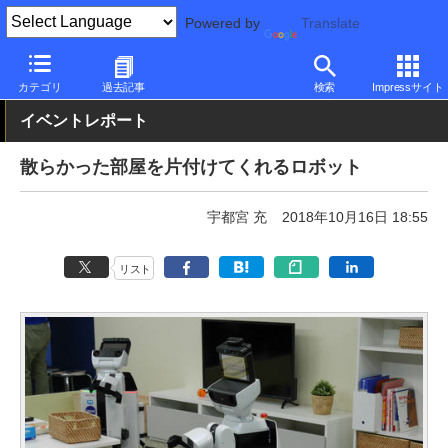
Powered by
Translate
PC Watch
イベント
CEATEC JAPAN
2018
カテゴリ
過去記事
検索
Impressサイト
イベントレポート
散らかった部屋を片付けてくれるロボット
宇都宮 充
2018年10月16日 18:55
リスト