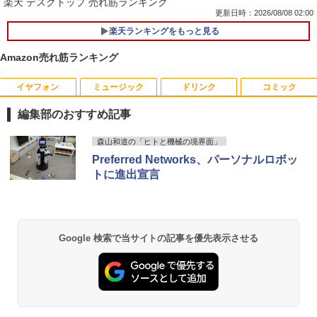
楽天 デスクトップ 売れ筋ランキング
更新日時：2026/08/08 02:00
楽天ランキングをもっと見る
Amazon売れ筋ランキング
イヤフォン
ミュージック
ドリンク
コミック
数学 大学入試問題解答集 2026 国公立大
1
編
編集部のおすすめ記事
￥5,665
Anker Soundcore P40i オフホワイト
BRUCE WAYNE feat. Flo Milli, ATL Jacob
【Amazon.co.jp限定】 い・ろ・は・す 2L P
薬屋のひとりごと 17巻 (デジタル版ビッグガ
森山和道の「ヒトと機械の境界面」
[Explicit]
ET ラベルレス ×8本
ンガンコミックス)
Preferred Networks、パーソナルロボッ
￥7,990
トに進出宣言
￥250
￥1,112
￥770
町人Aは悪役令嬢をどうしても救いた
2
い〜どぶと空と氷の姫君〜 10【電子書
店共通特典イラスト付】 【電子書籍】[
Anker Soundcore P31i ホワイト
BRUCE WAYNE feat. Flo Milli, ATL Jacob
by Amazon 天然水 ラベルレス 500ml ×24本
異世界居酒屋「のぶ」(22) (角川コミックス・
目黒三吉 ]
Google 検索で当サイトの記事を優先表示させる
[Explicit]
富士山の天然水 バナジウム含有 水 ミネラル
エース)
ウォーター ペットボトル 静岡県産 500ミリリ
￥5,990
￥726
ットル (Smart Basic)
￥250
￥832
￥1,380
辺境の貧乏伯爵に嫁ぐことになったので
3
Anker Soundcore Liberty 5 ミッドナイトブ
On My Road (Stadium ver.)
ONE PIECE モノクロ版 115 (ジャンプコミッ