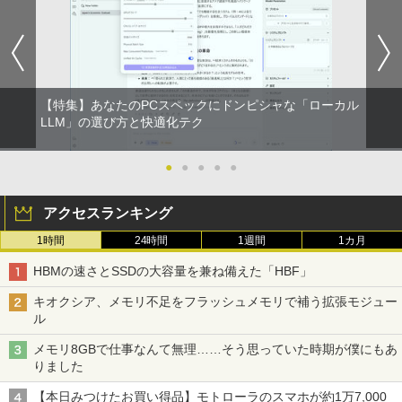
軽量 ブルートゥースHi-Fi 最大36時間再生 ぶ
強炭酸水 ペットボトル 500ミリリットル (Sm
￥250
de 3〕／M！LK【沖縄・離島以外送料無
るーとゅーす コードレス ENCノイズキャン
art Basic)
￥572
料】
セリング 自動ペアリング Type-C充電 マイク
付き 防水 タッチ式音量調整 スポーツ/通勤/通
￥1,625
￥5,940
学/WEB会議 6.0(オフホワイト)
BUGS LIFE
スーパーの裏でヤニ吸うふたり 9巻 (デジタル
￥2,599
【特集】あなたのPCスペックにドンピシャな「ローカル
版ビッグガンガンコミックス)
コカ・コーラ やかんの麦茶 from 爽健美茶 ラ
LLM」の選び方と快適化テク
ベルレス 650mlPET×24本
￥250
ふかふかダンジョン攻略記〜俺の異世界
5
￥810
転生冒険譚〜/ 20 【電子書籍】[ KAKER
Xiaomi シャオミ REDMI Buds 8 Lite ワイヤ
U ]
￥2,009
●
●
●
●
●
レスイヤホン Bluetooth 5.4 ノイズキャンセ
リング ANC 36時間再生
￥792
アクセスランキング
￥3,480
1時間
24時間
1週間
1カ月
HBMの速さとSSDの大容量を兼ね備えた「HBF」
キオクシア、メモリ不足をフラッシュメモリで補う拡張モジュー
ル
メモリ8GBで仕事なんて無理……そう思っていた時期が僕にもあ
りました
【本日みつけたお買い得品】モトローラのスマホが約1万7,000