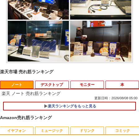
楽天市場 売れ筋ランキング
ノート
デスクトップ
モニター
本
楽天 ノート 売れ筋ランキング
更新日時：2026/08/08 05:00
楽天ランキングをもっと見る
Amazon売れ筋ランキング
イヤフォン
ミュージック
ドリンク
コミック
数学 大学入試問題解答集 2026 国公立大
1
編