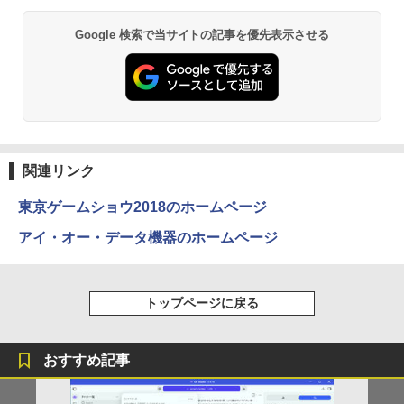
￥5,665
Google 検索で当サイトの記事を優先表示させる
Anker Soundcore P40i オフホワイト
BRUCE WAYNE feat. Flo Milli, ATL Jacob
【Amazon.co.jp限定】 い・ろ・は・す 2L P
薬屋のひとりごと 17巻 (デジタル版ビッグガ
[Explicit]
ET ラベルレス ×8本
ンガンコミックス)
￥7,990
￥250
￥1,112
￥770
町人Aは悪役令嬢をどうしても救いた
2
い〜どぶと空と氷の姫君〜 10【電子書
店共通特典イラスト付】 【電子書籍】[
Anker Soundcore P31i ホワイト
BRUCE WAYNE feat. Flo Milli, ATL Jacob
by Amazon 天然水 ラベルレス 500ml ×24本
異世界居酒屋「のぶ」(22) (角川コミックス・
目黒三吉 ]
[Explicit]
富士山の天然水 バナジウム含有 水 ミネラル
エース)
関連リンク
ウォーター ペットボトル 静岡県産 500ミリリ
￥5,990
￥726
ットル (Smart Basic)
￥250
￥832
東京ゲームショウ2018のホームページ
￥1,380
アイ・オー・データ機器のホームページ
辺境の貧乏伯爵に嫁ぐことになったので
3
Anker Soundcore Liberty 5 ミッドナイトブ
On My Road (Stadium ver.)
ONE PIECE モノクロ版 115 (ジャンプコミッ
領地改革に励みます〜the letter from Bo
ラック
クスDIGITAL)
by Amazon 天然水ラベルレス 2L×9本
ule〜 5【電子書店共通特典イラスト
￥250
付】 【電子書籍】[ 深山じお ]
トップページに戻る
￥14,990
￥594
￥1,117
￥726
おすすめ記事
【2026年アップグレード版】AOKIMI ワイヤ
On My Road (Stadium ver.)
HUNTER×HUNTER モノクロ版 39 (ジャンプ
レスイヤホン bluetooth イヤホン V12 小型
コミックスDIGITAL)
by Amazon 炭酸水 ラベルレス 500ml ×24本
楽譜 吹奏楽J−POP 好きすぎて滅！〔Gra
4