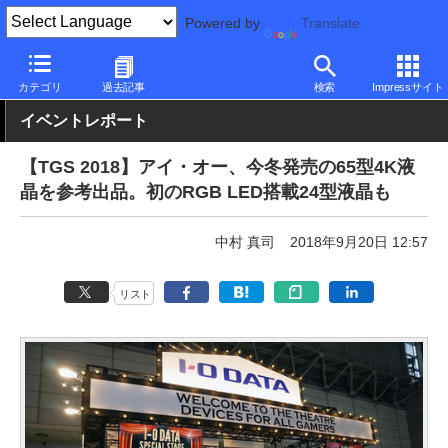
Powered by
Translate
PC Watch
半導体/周辺機器
モニター
アイ・オー・データ機器
カテゴリ
過去記事
検索
Impressサイト
イベントレポート
【TGS 2018】アイ・オー、今冬発売の65型4K液
晶を参考出品。初のRGB LED搭載24型液晶も
中村 真司
2018年9月20日 12:57
リスト