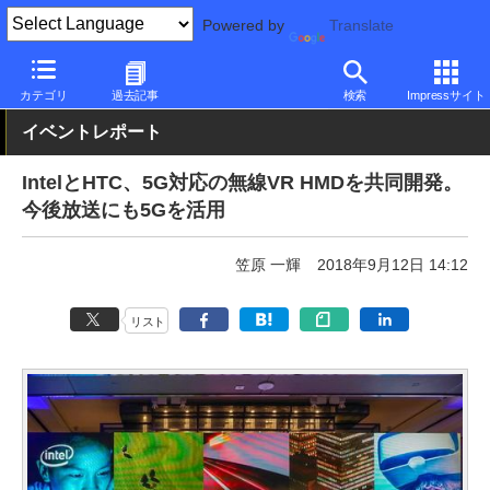
Powered by
Translate
PC Watch
半導体/周辺機器
CPU
Intel
カテゴリ
過去記事
検索
Impressサイト
イベントレポート
IntelとHTC、5G対応の無線VR HMDを共同開発。
今後放送にも5Gを活用
笠原 一輝
2018年9月12日 14:12
リスト