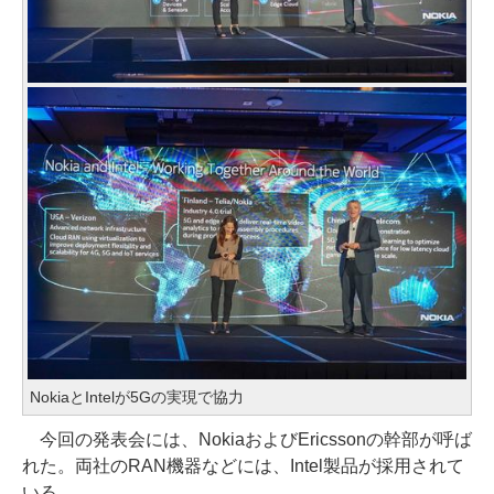
NokiaとIntelが5Gの実現で協力
今回の発表会には、NokiaおよびEricssonの幹部が呼ば
れた。両社のRAN機器などには、Intel製品が採用されて
いる。