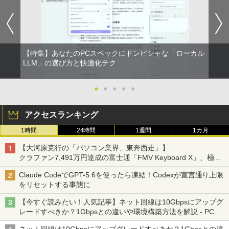
] [ 水 ] [ ペットボトル ] [ 箱買い ] [ ストック
￥572
] [ 水分補給 ]
￥998
On My Road (Stadium ver.)
スーパーの裏でヤニ吸うふたり 9巻 (デジタル
版ビッグガンガンコミックス)
【特集】あなたのPCスペックにドンピシャな「ローカル
by Amazon 炭酸水 ラベルレス 500ml ×24本
￥250
LLM」の選び方と快適化テク
強炭酸水 ペットボトル 500ミリリットル (Sm
￥810
art Basic)
●
●
●
●
●
￥1,625
アクセスランキング
1時間
24時間
1週間
1カ月
【大河原克行の「パソコン業界、東奔西走」】
クラファン7,491万円達成の富士通「FMV Keyboard X」、極限
の静音化を追求
Claude CodeでGPT-5.6を使ったら凍結！Codexが宣言通り上限
をリセットする事態に
【今すぐ読みたい！人気記事】ネット回線は10Gbpsにアップグ
レードすべきか？1Gbpsとの違いや環境構築方法を解説 - PC
Watch