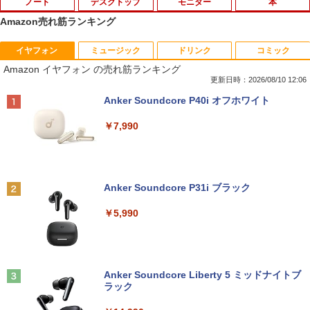
ノート
デスクトップ
モニター
本
Amazon売れ筋ランキング
イヤフォン
ミュージック
ドリンク
コミック
【中古】 Panasonic レッツノートCF-S
中古パソコン | NEC | Mate MKL36L-3 |
液晶ディスプレイ 23インチ ディスプレ
新版 正しい家計管理 [ 林總 ]
1
1
1
1
Amazon イヤフォン の売れ筋ランキング
V8 軽量薄型 / Windows11搭載 / 第8世代
Windows11 | デスクトップ | 一年保証 |
イ フィリップス 液晶モニター パソコン
Core i5-8365U / メモリ16GB / SSD512
第8世代 | Core i3 8100 3.6GHz | MEM:8
モニター ゲーミングモニター PCモニタ
更新日時：2026/08/10 12:06
￥1,485
GB / 12.1インチWUXGA(1920x1200) /
GB | HDD:500GB | DVDマルチ | 無線LA
ー 23.8 1920×1080 HDMI D-Sub ブラッ
Anker Soundcore P40i オフホワイト
Webカメラ / WiFi&Bluetooth / Office 2
N:なし | Win11Pro64bit
ク スピーカー：なし 24E2N2100/11
024 H&B / Aランク
￥7,990
￥10,000
￥11,480
￥49,500
Casa BRUTUS(カーサ ブルータス) 2026
2
年 9月号[もっと学べる！動物園と水族館]
中古パソコン | NEC | Mate MKM28L-3 |
Yoothi 互換品 液晶 15.6インチ B156HA
2
2
Anker Soundcore P31i ブラック
超美品2019年モデルノートパソコンEPS
Windows11 | デスクトップ | 一年保証 |
N08.4 AUOAF90 対応 144Hz 40ピン 192
￥1,349
2
ON Endeavor NA520E第8世代Core i7-
第8世代 | Core i5 8400 2.8(〜最大4.0)G
0x1080 FullHD IPS LED LCD 液晶ディ
￥5,990
8565U Windows11Pro 日本語キーボー
Hz | MEM:8GB | SSD:256GB | DVDマル
スプレイ 修理交換用液晶パネル
ド メモリ最大16GB SSD1TB WIFI/Bluet
チ | 無線LAN:なし | Win11Pro64bit
ooth 13型フルHD高解像度1920*1080 カ
￥11,800
メラ内蔵 モバイルPC MicrosoftOffice2
￥12,000
ONE PIECE モノクロ版 115 【電子書
3
024可 ノートパソコン office付き
籍】[ 尾田栄一郎 ]
Anker Soundcore Liberty 5 ミッドナイトブ
ラック
￥35,800
￥594
【期間限定5%OFFクーポン 8/12 10時ま
3
中古パソコン デスクトップ Windows
で】 ゲーミングモニター モニター 24.5
3