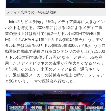
メディア業界での5Gの経済効果
Intelのリビエラ氏は「5Gはメディア業界に大きなイン
パクトを与える。2028年における5Gによるメディア事
業の売り上げは総計で4億2千万ドル(日本円で約462億
円)、うちAR/VRは1億4千万ドル(同154億円)、うちデジ
タル広告は1億7800万ドル(同195億8000万ドル)、うち自
動運転自動車で消費されるコンテンツの売り上げは3500
万ドル(日本円で38億5千万円)となる」と述べ、5Gを利
用したメディアビジネスの市場が今後大きくなるだろう
と説明。その上で、米国のメディア企業、通信キャリ
ア、通信機器メーカーの関係者を壇上に呼び、メディア
と5Gというテーマで座談会を行なった。