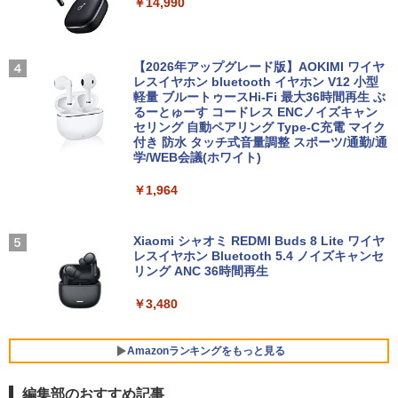
￥14,990
XP【Windows XP Pro 32bit搭載】富士
インチ 24インチ 180Hz 180hz FHD フリ
通 ESPRIMO Dシリーズ Pentium G630
ッカーレス 24.5型 FullHD ブルーライト
【ランキング1位！】新品 ノートパソコ
2.7GHz/メモリ2G/HD160GB/DVD-ROM/
カット ノングレア HDMI Adaptive-Sync
3
ン VETESA Intel Celeron 6500Y メモリ
パラレルポートあり【中古】【中古パソ
ブラック MAXZEN MGM25IC03 マクス
信じていた仲間達にダンジョン奥地で殺
4
ー:8GB SSD:1TB最大 15.6インチ 15.6型
コン】【中古デスクトップパソコン】
ゼン
【2026年アップグレード版】AOKIMI ワイヤ
されかけたがギフト『無限ガチャ』でレ
フルHD液晶 テンキー付き 日本語キーボ
【中古PC】【安心保証】
レスイヤホン bluetooth イヤホン V12 小型
ベル9999の仲間達を手に入れて元パーテ
ードwindows11搭載 office2024付き 初
軽量 ブルートゥースHi-Fi 最大36時間再生 ぶ
ィーメンバーと世界に復讐＆『ざま
￥11,980
期設定済 IPS広視野角 無線機能 超軽量 P
るーとゅーす コードレス ENCノイズキャン
ぁ！』します！【電子書籍】
￥12,800
C パソコン テレワーク応援
セリング 自動ペアリング Type-C充電 マイク
付き 防水 タッチ式音量調整 スポーツ/通勤/通
￥792
学/WEB会議(ホワイト)
￥45,980
モニター 液晶モニター パソコンモニター
4
lenovo ThinkCentre M720q 超小型デス
ゲーミングモニター PCモニター 液晶デ
4
￥1,964
ク 単体 Windows11 64bit Core i3 8100
ィスプレイ 27インチ ディスプレイ フィ
T メモリー8GB 高速SSD256GB デスク
リップス 27型 1920×1080/ HDMI D-Sub
文藝春秋 2026年 9月号 [雑誌]
5
【期間限定P15倍+最大10%OFFクーポ
トップパソコン【中古】【30日保証】12
ブラック スピーカー：なし 5年間フル保
4
ン】 【3年保証】MICROSOFT マイクロ
43193
証 27E2N2100/11
Xiaomi シャオミ REDMI Buds 8 Lite ワイヤ
￥1,479
ソフト SURFACE LAPTOP 4 SSD256G
レスイヤホン Bluetooth 5.4 ノイズキャンセ
B メモリ8GB Core i5 Windows 11 Pro
リング ANC 36時間再生
￥14,800
￥13,800
中古 アウトレット 返品 送料無料 中古ノ
ートパソコン 中古パソコン ノートパソコ
￥3,480
ン ノート ノートPC タブレット OFFICE
付き
【高速SSD】送料無料【富士通 ESPRIM
【1,600円OFFクーポン 8/4 20:00-8/11 0
5
5
O Q556/M 第6世代 Core i3-6100T 3.20
1:59】Xiaomi モニター A27i 2026 Xiao
Amazonランキングをもっと見る
￥56,100
GHz/メモリ:16GB /SSD 256GB & Wind
mi Monitor A27i 2026 ディスプレイ 108
ows 10 デスクトップ 中古良い WPS Offi
0P 27インチ 144Hzリフレッシュレート
編集部のおすすめ記事
ce付き コンパクト PC 極小型デスクトッ
sRGB99% 1670万色 300nits ΔE＜1 低