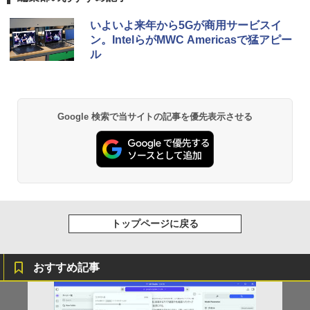
プPC &おまけ付き（中古USB式キーボー
ブルーライト 大画面 TÜV認証 目にやさ
BRUCE WAYNE feat. Flo Milli, ATL Jacob
by Amazon 天然水 ラベルレス 500ml ×24本
薬屋のひとりごと 17巻 (デジタル版ビッグガ
中古ノートパソコン Lenovo ThinkPad
トとマウス） 3ケ月保証
しい 調整可能なスタンド VESA規格
5
いよいよ来年から5Gが商用サービスイ
[Explicit]
富士山の天然水 バナジウム含有 水 ミネラル
ンガンコミックス)
L15 Gen3 第12世代 Core i5-1235U Win
ン。IntelらがMWC Americasで猛アピー
ウォーター ペットボトル 静岡県産 500ミリリ
dows11 Office付き 15.6インチ メモリ1
￥17,800
￥15,580
ル
ットル (Smart Basic)
6GB SSD256GB 512GB 1TB テンキー
￥250
￥770
Webカメラ 無線LAN 日本語キーボード
初期設定済み
￥1,380
￥38,800
BRUCE WAYNE feat. Flo Milli, ATL Jacob
ONE PIECE モノクロ版 115 (ジャンプコミッ
Google 検索で当サイトの記事を優先表示させる
[Explicit]
クスDIGITAL)
【Amazon.co.jp限定】 い・ろ・は・す 2L P
ET ラベルレス ×8本
￥250
￥594
￥1,112
On My Road (Stadium ver.)
異世界居酒屋「のぶ」(22) (角川コミックス・
エース)
by Amazon 天然水ラベルレス 2L×9本
￥250
トップページに戻る
￥832
￥1,117
おすすめ記事
見知らぬ糸
HUNTER×HUNTER モノクロ版 39 (ジャンプ
コミックスDIGITAL)
【Amazon.co.jp限定】 伊藤園 磨かれて、澄
みきった日本の水 2L 8本 ラベルレス [ ケース
￥250