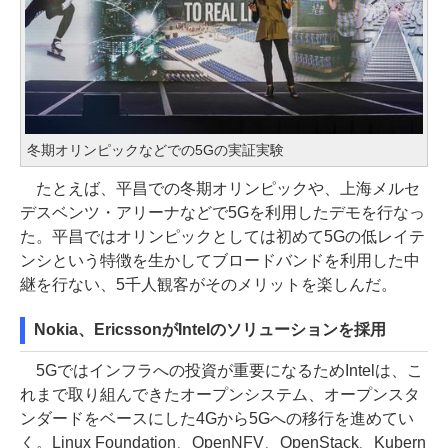
冬期オリンピックなどでの5Gの実証実験
たとえば、平昌での冬期オリンピックや、上海メルセ
デスベンツ・アリーナなどで5Gを利用したデモを行なっ
た。平昌ではオリンピックとしては初めて5Gの低レイテ
ンシという特徴を生かしてブロードバンドを利用した中
継を行ない、5千人観客がそのメリットを楽しんだ。
Nokia、EricssonがIntelのソリューションを採用
5Gではインフラへの投資が重要になるためIntelは、こ
れまで取り組んできたオープンシステム、オープンスタ
ンダードをベースにした4Gから5Gへの移行を進めてい
く。Linux Foundation、OpenNFV、OpenStack、Kubern