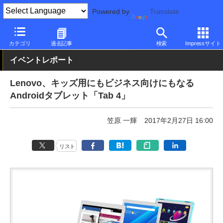
Powered by
Translate
PC Watch
イベント
MWC
2017
カテゴリ
過去記事
検索
Impressサイト
イベントレポート
Lenovo、キッズ用にもビジネス向けにもなる
Androidタブレット「Tab 4」
笠原 一輝
2017年2月27日 16:00
リスト