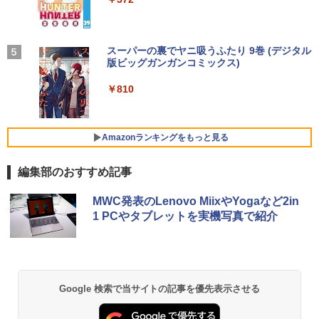
コン Windows11
セリング 自動ペアリング Type-C充電 マイク
付き 防水 タッチ式音量調整 スポーツ/通勤/通
￥1,625
学/WEB会議(ホワイト)
￥26,800
【全品最大2500円OFFクーポン】【22イ
アイ・オー・データ ワイド液晶ディスプ
80代になるとたいていボケるか死ぬ。70
BUGS LIFE
スーパーの裏でヤニ吸うふたり 9巻 (デジタル
4
4
5
￥1,964
ンチ 液晶+新品キーボード＆新品無線マ
レイ 21.5/23.8/27型 1920×1080/アナロ
代は神様から与えられた特別な時間 （幻
版ビッグガンガンコミックス)
コカ・コーラ やかんの麦茶 from 爽健美茶 ラ
ウスセット】HP EliteDesk 800 G1 SFF
グRGB HDMI/ブラック/スピーカー：あ
冬舎新書） [ 林真理子 ]
ベルレス 650mlPET×24本
￥250
【整備済み品】 15.6インチ 第11世代Inte
デスクトップPC 第4世代Core-i7 Office
り/よりサステナブルなディスプレイへ/3
4
￥810
l N5095 FHD1920*1080IPS液晶 最大メ
付き Windows11 メモリ8GB/16GB SSD
辺フレームレス
Xiaomi シャオミ REDMI Buds 8 Lite ワイヤ
￥1,034
￥2,009
モリ16GB SSD1TB Office付きパソコン
256GB/512GB ハイブリッド Wi-Fi DVD
レスイヤホン Bluetooth 5.4 ノイズキャンセ
MicrosoftOffice2024可 日本語配列キー
USB3.0 デスクトップ PC 中古 PC
リング ANC 36時間再生
￥12,280
ボード/Webカメラ /USB 3.0 /HDMI 5GW
Amazonランキングをもっと見る
IFI Bluetooth ノートパソコン
￥27,999
￥2,980
編集部のおすすめ記事
￥32,800
★エイスース / ASUS アイケア液晶ディ
5
スプレイ フルHD(1920x1080) IPSパネル
【正規永久版Office付き】NiPoGi ミニp
VA249QGZ [23.8インチ]【PCモニター・
MWC発表のLenovo MiixやYogaなど2in
5
c Intel N5030 最大3.1Hz mini pc Windo
液晶ディスプレイ】【送料無料】
1 PCやタブレットを実機写真で紹介
【マラソンP5倍/10%オフクーポン】中古
ws11 Pro 12GB+256GB SSD (4TB拡大
5
ノートパソコン HP ProBook 450 G7 第
可能) 4K 静音 高速熱放散 小型超軽量ミ
￥13,200
10世代 Core i5 メモリ16GB SSD256GB
ニパソコン豊富なインターフェース USB
Bluetooth HDMI カメラ Wi-Fi 15.6イン
3.2/HDMI 2.0×2 高速2.4G/5GWi-Fi BT4.
チ Windows 11 Pro 送料無料 保証付き
2 省電力 小型パソコン
Google 検索で当サイトの記事を優先表示させる
￥33,800
￥39,980