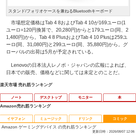
スタンド/フォリオケースを兼ねるBluetoothキーボード
市場想定価格はTab 4 8およびTab 4 10が169ユーロ(1
ユーロ=120円換算で、20,280円)からと179ユーロ(同、2
1,480円)から。Tab 4 8 PlusおよびTab 4 10 Plusは259ユ
ーロ(同、31,080円)と299ユーロ(同、35,880円)から。グ
ローバルの出荷は5月が予定されている。
Lenovoの日本法人レノボ・ジャパンの広報によれば、
日本での販売、価格などに関しては未定とのことだ。
楽天市場 売れ筋ランキング
ノート
デスクトップ
モニター
本
Amazon売れ筋ランキング
イヤフォン
ミュージック
ドリンク
コミック
8月5日限定10倍＆抽選10000P！｜高性
【マラソンP5倍/10%オフクーポン】中古
【公式・メーカー直販・送料無料】モニ
ゼンリン住宅地図 B4判 東京都 東京都港
1
1
1
1
Amazon ゲーミングデバイス の売れ筋ランキング
能ノートパソコン富士通 ライフブック A
ディスクトップパソコン Windows11 Of
ター 新品 フルHD HP Series 3 Pro 322p
区 発行年月202604 13103011I
579/749 Windows11 第八世代Corei5 1
fice付き デル Dell OptiPlex 3050 SFF
e 21.45インチFHDモニター IPS 21.5型
更新日時：2026/08/07 12:06