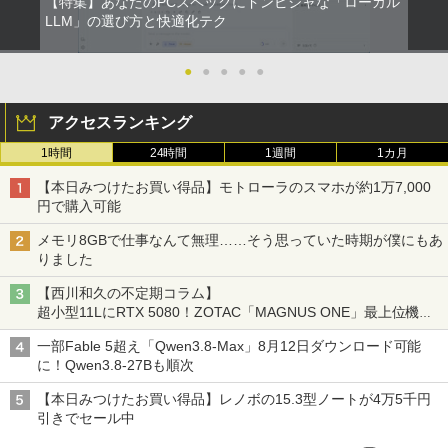
【特集】あなたのPCスペックにドンピシャな「ローカル
LLM」の選び方と快適化テク
●
●
●
●
●
アクセスランキング
1時間
24時間
1週間
1カ月
【本日みつけたお買い得品】モトローラのスマホが約1万7,000
円で購入可能
メモリ8GBで仕事なんて無理……そう思っていた時期が僕にもあ
りました
【西川和久の不定期コラム】
超小型11LにRTX 5080！ZOTAC「MAGNUS ONE」最上位機の
実力を探る
一部Fable 5超え「Qwen3.8-Max」8月12日ダウンロード可能
に！Qwen3.8-27Bも順次
【本日みつけたお買い得品】レノボの15.3型ノートが4万5千円
引きでセール中