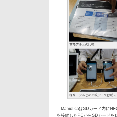
前モデルとの比較
従来モデルとの比較デモでは明ら
MamolicaはSDカード内に
を接続したPCからSDカードをロッ