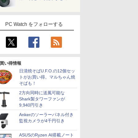
PC Watch をフォローする
買い得情報
日清焼そばU.F.O.の12個セッ
トがお買い得。マルちゃん焼
そばも！
2方向同時に送風可能な
Shark製タワーファンが
9,940円引き
Ankerのソーラーパネル付き
監視カメラが4千円引き
ASUSのRyzen AI搭載ノート