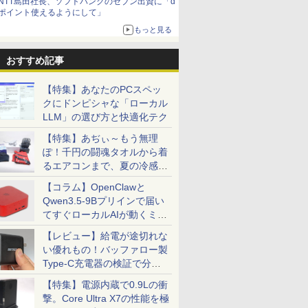
NTT島田社長、ソフトバンクのセブン出資に「d
ポイント使えるようにして」
もっと見る
おすすめ記事
【特集】あなたのPCスペッ
クにドンピシャな「ローカル
LLM」の選び方と快適化テク
【特集】あぢぃ～もう無理
ぽ！千円の闘魂タオルから着
るエアコンまで、夏の冷感グ
ッズ一挙紹介
【コラム】OpenClawと
Qwen3.5-9Bプリインで届い
てすぐローカルAIが動くミニ
PC「SER9 Pro」
【レビュー】給電が途切れな
い優れもの！バッファロー製
Type-C充電器の検証で分か
ったこと
【特集】電源内蔵で0.9Lの衝
撃。Core Ultra X7の性能を極