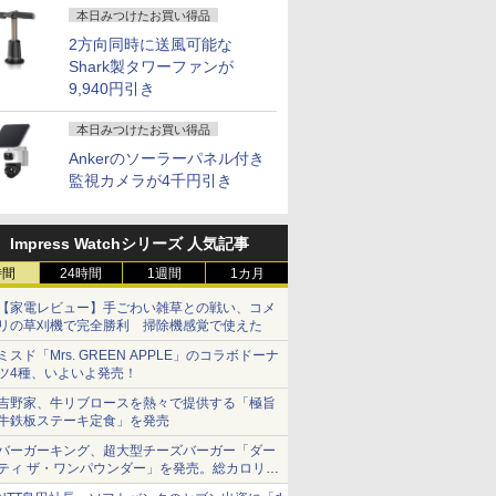
本日みつけたお買い得品
2方向同時に送風可能な
Shark製タワーファンが
9,940円引き
本日みつけたお買い得品
Ankerのソーラーパネル付き
監視カメラが4千円引き
Impress Watchシリーズ 人気記事
時間
24時間
1週間
1カ月
【家電レビュー】手ごわい雑草との戦い、コメ
リの草刈機で完全勝利 掃除機感覚で使えた
ミスド「Mrs. GREEN APPLE」のコラボドーナ
ツ4種、いよいよ発売！
吉野家、牛リブロースを熱々で提供する「極旨
牛鉄板ステーキ定食」を発売
バーガーキング、超大型チーズバーガー「ダー
ティ ザ・ワンパウンダー」を発売。総カロリー
約1656kcal、総重量約527g！