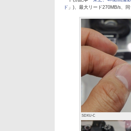
ド
」)、最大リード270MB/s、
SDXU-C