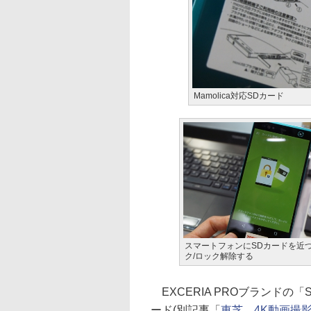
Mamolica対応SDカード
スマートフォンにSDカードを近
ク/ロック解除する
EXCERIA PROブランドの「
ード(別記事「
東芝、4K動画撮影可