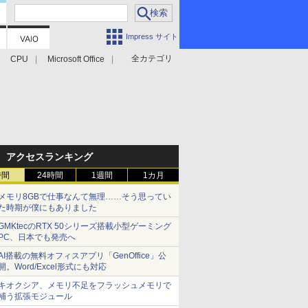
Impress サイト
全カテゴリ
CPU
Microsoft Office
アクセスランキング
時間
24時間
1週間
1カ月
メモリ8GBで仕事なんて無理……そう思ってい
た時期が僕にもありました
GMKtecのRTX 50シリーズ搭載小型ゲーミング
PC、日本でも発売へ
AI搭載の無料オフィスアプリ「GenOffice」公
開。Word/Excel形式にも対応
キオクシア、メモリ不足をフラッシュメモリで
補う拡張モジュール