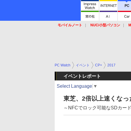
モバイルノート
NUC/小型パソコン
M
SSD
キーボード
マウス
PC Watch
イベント
CP+
2017
イベントレポート
Select Language
▼
東芝、2倍以上速くなった無
～NFCでロック可能なSDカード「