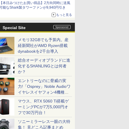
【本日みつけたお買い得品】2方向同時に送風
可能なShark製タワーファンが9,940円引き
もっと見る
Special Site
メモリ32GBでも予算内。産
経新聞社がAMD Ryzen搭載
dynabookを2千台導入
総合オーディオブランドに進
化するSHANLINGとは何者
か？
エントリーなのに脅威の実
力!「Osprey」Noble Audioワ
イヤレスイヤフォン4機種を
一気に聴く
マウス、RTX 5060 Ti搭載ゲ
ーミングPCが7万5,000円オ
フで30万円台！
ソニーミラーレス一眼の大特
集！ 見どころ記事まとめ