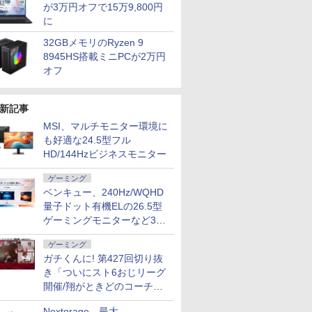
が3万円オフで15万9,800円
に
32GBメモリのRyzen 9
8945HS搭載ミニPCが2万円
オフ
新記事
MSI、マルチモニター環境に
も好適な24.5型フル
HD/144Hzビジネスモニター
ゲーミング
ベンキュー、240Hz/WQHD
量子ドット有機ELの26.5型
ゲーミングモニターなど3機
種
ゲーミング
ガチくんに! 第427回切り抜
き「ついにスト6おじリーグ
開催/翔がときどのコーチ就
任など」
Nextorage、最大