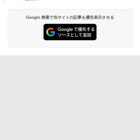
【展示品・代引不可】 富士通 FUJITSU
モニター 14インチ 2K 2160x1440 3:2 ア
5
デスクトップPC FMV Desktop Fシリー
スペクト 100%sRGB 400cd/m? 光沢IPS
薬屋のひとりごと 17巻 (デジタル版ビッグガ
MS Office 2024 H&B 搭載｜14型 WEB
ズ F55-K1 23.8型/ Core i5-1235U/ メモ
パネル 色鮮やか 470g 超軽量 Type-C対
5
Google 検索で当サイトの記事を優先表示させる
ンガンコミックス)
カメラ 指紋認証 搭載モデル｜中古 ノー
リ 16GB/ SSD 512GB/ Windows 11/ 20
応 miniHDMI モニター サブディスプレイ
トパソコン Windows11 Office 付き｜D
24 Office付き/ 2025年1月モデル
テレワーク EVICIV
￥770
ell Latitude 5400｜Core i5 第8世代 以
降 1.60GHz 4コア 8スレッド メモリ 8G
￥149,800
￥12,999
B SSD 256GB｜中古パソコン 中古ノー
トパソコン 中古PC
異世界居酒屋「のぶ」(22) (角川コミックス・
￥29,800
エース)
￥832
ONE PIECE モノクロ版 115 (ジャンプコミッ
クスDIGITAL)
￥594
HUNTER×HUNTER モノクロ版 39 (ジャンプ
コミックスDIGITAL)