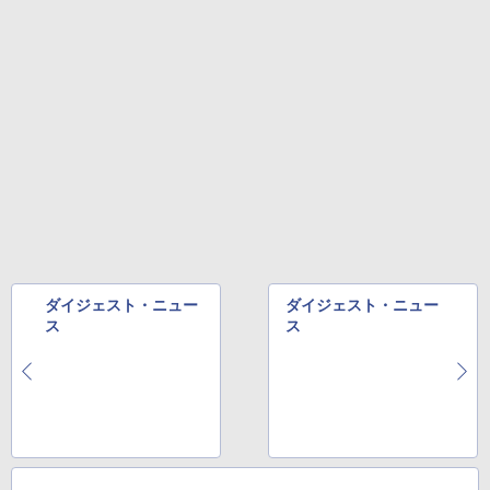
￥572
スーパーの裏でヤニ吸うふたり 9巻 (デジタル
版ビッグガンガンコミックス)
￥810
ダイジェスト・ニュー
ダイジェスト・ニュー
ス
ス