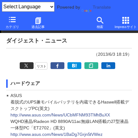
Powered by
Translate
ダイジェストニュース
カテゴリ
過去記事
検索
Impressサイト
ダイジェスト・ニュース
（2013/6/3 18:19）
リスト
ハードウェア
ASUS
着脱式のUPS兼モバイルバッテリを内蔵できるHaswell搭載デ
スクトップPC(英文)
http://www.asus.com/News/UCbMFNM93TMhBuXX
WQHD液晶/Radeon HD 8890A/11ac無線LAN搭載の27型液晶
一体型PC「ET2702」(英文)
http://www.asus.com/News/1BaDg7Grjn5tVWez