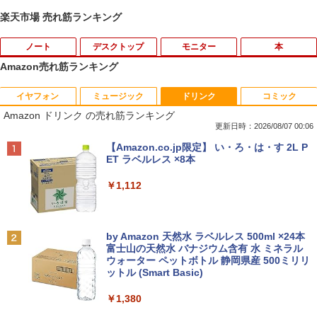
楽天市場 売れ筋ランキング
ノート
デスクトップ
モニター
本
Amazon売れ筋ランキング
イヤフォン
ミュージック
ドリンク
コミック
中古ノートパソコン 新生活セット 2026
【訳あり品】中古パソコン | NEC | Mate
【500円クーポン＋ポイント最大31.5%還
【送料無料】感動する地図帖 世界って面
1
1
1
1
Amazon ドリンク の売れ筋ランキング
Windows11搭載 Office付き 15.6型 大手
MKM34B-1 | Windows11 | デスクトップ
元！】モバイルモニター 15.6 インチ FH
白い!となる100テーマ／イアン・ライト
メーカー 第6〜8世代 Core i3/i5 メモリ8
| 一年保証 | 第7世代 | Core i5 7500 3.4
D 1920×1080 1080P Fast IPS パネル 非
／Infographic．ly／片山美佳子
更新日時：2026/08/07 00:06
GB SSD最大1TB 高速SSD搭載 初期設定
(〜最大3.8)GHz | MEM:8GB | SSD:256G
光沢 1000:1 高コントラスト 超軽量 600
Anker Soundcore P40i オフホワイト
BRUCE WAYNE feat. Flo Milli, ATL Jacob
【Amazon.co.jp限定】 い・ろ・は・す 2L P
済み テレワーク応援 在宅勤務 学生向け
B | DVD-ROM | 無線LAN:あり | Win11Pr
g スピーカー内蔵 Type-C/HDMI 接続 PS
￥2,420
[Explicit]
ET ラベルレス ×8本
FU25-repc ノートPC 中古パソコン
o64bit
5/Switch/PC/スマホ対応
￥7,990
￥250
￥1,112
￥13,900
￥10,000
￥8,490
誤謬論入門[本/雑誌] 優れた議論の実践ガ
2
イド / T・エドワード・デイマー/著 小西
卓三/監訳 今村真由子/訳
Anker Soundcore P31i ブラック
BRUCE WAYNE feat. Flo Milli, ATL Jacob
by Amazon 天然水 ラベルレス 500ml ×24本
＼8月限定エントリーでP10倍／【中古】
【マラソンセール期間中ポイント5倍】中
Dell モニター 19インチ P1917S IPSパネ
2
2
2
[Explicit]
富士山の天然水 バナジウム含有 水 ミネラル
ノートパソコン windows11 office付き
古デスクトップパソコン 第8世代 Core i5
ル 1280x1024 スクエア HDMI USBハブ
￥3,520
ウォーター ペットボトル 静岡県産 500ミリリ
￥5,990
Lenovo レノボ ThinkPad L390 20NSS2
Windows11 高速SSD128GB メモリ8GB
高さ調整 中古ディスプレイ
ットル (Smart Basic)
￥250
5A00 Core i5 8世代 メモリー8GB 高速S
Type-C DisplayPort Lenovo ThinkStat
SD256GB 整備済み品 pc win11 os 中古
ion P330 初期設定済 すぐ使える 90日保
￥8,800
￥1,380
パソコン すぐ使える オフィス付きPC 送
証 送料無料
Aランクパーティを離脱した俺は、元教
3
料無料