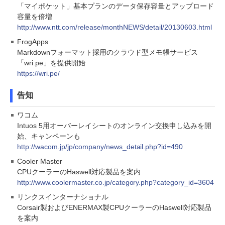
「マイポケット」基本プランのデータ保存容量とアップロード
容量を倍増
http://www.ntt.com/release/monthNEWS/detail/20130603.html
FrogApps
Markdownフォーマット採用のクラウド型メモ帳サービス
「wri.pe」を提供開始
https://wri.pe/
告知
ワコム
Intuos 5用オーバーレイシートのオンライン交換申し込みを開
始、キャンペーンも
http://wacom.jp/jp/company/news_detail.php?id=490
Cooler Master
CPUクーラーのHaswell対応製品を案内
http://www.coolermaster.co.jp/category.php?category_id=3604
リンクスインターナショナル
Corsair製およびENERMAX製CPUクーラーのHaswell対応製品
を案内