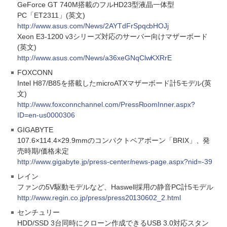
GeForce GT 740M搭載のフルHD23型液晶一体型
PC「ET2311」(英文)
http://www.asus.com/News/2AYTdFrSpqcbHOJj
Xeon E3-1200 v3シリーズ対応のサーバー向けマザーボード
(英文)
http://www.asus.com/News/a36xeGNqClwKXRrE
FOXCONN
Intel H87/B85を搭載したmicroATXマザーボード計5モデル(英
文)
http://www.foxconnchannel.com/PressRoomInner.aspx?
ID=en-us0000306
GIGABYTE
107.6×114.4×29.9mmのコンパクトベアボーン「BRIX」、発
売時期/価格未定
http://www.gigabyte.jp/press-center/news-page.aspx?nid=-39
レイン
ファンの5V駆動モデルなど、Haswell採用の静音PC計5モデル
http://www.regin.co.jp/press/press20130602_2.html
センチュリー
HDD/SSD 3台同時にクローン作成できるUSB 3.0対応スタン