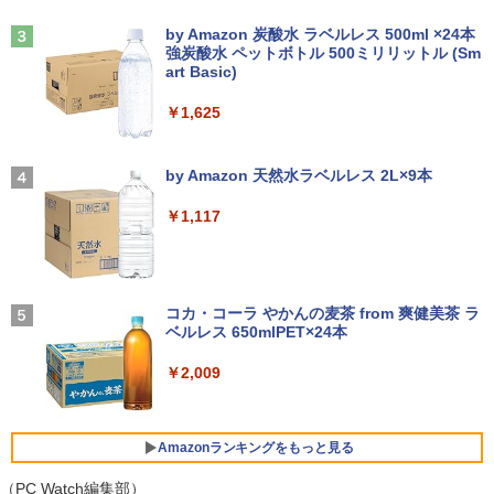
え子たちと迷宮深部を目指す。（13）
Anker Soundcore Liberty 5 アプリコットピ
On My Road (Stadium ver.)
￥12,980
【電子書籍】[ ユーリ ]
ンク
by Amazon 炭酸水 ラベルレス 500ml ×24本
￥22,770
【楽天1位!1,600円OFFクーポン 8/4 20:
3
強炭酸水 ペットボトル 500ミリリットル (Sm
￥250
00-8/11 01:59】Xiaomi Monitor A24i 20
￥792
art Basic)
￥-
26 ディスプレイ 1080P 23.8インチ 144
【エントリーでポイント100％還元のチ
Hzリフレッシュレート sRGB99% 1670
3
￥1,625
ノートパソコン Surface Pro 5 高性能第
ャンス】GMKtec ミニpc G3S【Intel N9
万色 300nits ΔE＜1 低ブルーライト 大
3
7世代Core i5-7300U WEBカメラ内蔵 Wi
5 DDR4 8GB 256GB/512GB SSD】 4コ
画面 TÜV認証 目にやさしい 調整可能な
★8月中旬発送予定★ 宇宙兄弟 全巻セ
4
ndows 11 Pro MS 0ffice 2024選択可 1
ア 4スレッド mini pc Windows11 Pro
スタンド VESA
【2026年アップグレード版】AOKIMI ワイヤ
On My Road (Stadium ver.)
ット（全46巻）
2.3型 2K液晶(2560x1440) Wi-Fi Mini-D
最大3.4GHz WIFI5 BT5.0 小型 M.2 2242
レスイヤホン bluetooth イヤホン V12 小型
by Amazon 天然水ラベルレス 2L×9本
P Bluetooth SurfaceConnect USB3.0
ミニパソコン 2画面 超静音 超軽量 高性
軽量 ブルートゥースHi-Fi 最大36時間再生 ぶ
￥12,580
￥250
￥41,225
能 みにpc nucbox 省エネ 小型 コンパク
るーとゅーす コードレス ENCノイズキャン
￥1,117
ト
セリング 自動ペアリング Type-C充電 マイク
￥24,890
付き 防水 タッチ式音量調整 スポーツ/通勤/通
学/WEB会議(ホワイト)
￥51,505
MAXZEN ゲーミングモニター 23.8イン
4
チ 180Hz FHD (1920×1080) HDMI2.1 D
BUGS LIFE
乙女ゲー世界はモブに厳しい世界です
5
￥1,964
MS Office 2024 H&B 搭載｜中古ノート
P1.4 sRGB128％ IPS Adaptive-Sync ブ
コカ・コーラ やかんの麦茶 from 爽健美茶 ラ
4
【共和国編】 02 【電子書籍】[ 三
パソコン Windows11 Office付｜Dynab
ルーライトカット 非光沢 フリッカーフリ
ベルレス 650mlPET×24本
￥250
嶋 与夢 ]
ook B55M Core i5 第8世代 8265U メモ
【中古】HP Pro Mini 400 G9 Core i5-12
ー ホワイト MGM24CH01-F180 マクス
4
リ 8GB SSD 256GB 15.6型 WEBカメラ
500T メモリ16GB SSD256GB Windows
ゼン
Xiaomi シャオミ REDMI Buds 8 Lite ワイヤ
￥2,009
￥924
テンキー HDMI 無線 Wi-Fi 整備済み 新品
11Pro 省スペース 小型 デスクトップPC
レスイヤホン Bluetooth 5.4 ノイズキャンセ
無線マウス セキュリティソフト 無料プレ
リング ANC 36時間再生
￥12,980
ゼント
￥49,500
￥2,980
Amazonランキングをもっと見る
￥29,800
【2K 光沢パネル 超軽量470g】モバイル
（PC Watch編集部）
5