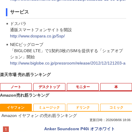
サービス
ドスパラ
通販スマートフォンサイトを開設
http://www.dospara.co.jp/5sp/
NECビッグローブ
「BIGLOBE LTE」で1契約3枚のSIMを提供する「シェアオプ
ション」開始
http://www.biglobe.co.jp/pressroom/release/2012/12/121203-a
楽天市場 売れ筋ランキング
ノート
デスクトップ
モニター
本
Amazon売れ筋ランキング
イヤフォン
ミュージック
ドリンク
コミック
【★最大100%ポイント】【新生活応援・
【マラソンセール期間中ポイント5倍】中
HP モニター 21.5インチ P224 IPSパネル
職業訓練における指導の理論と実際 13訂
1
1
1
1
Amazon イヤフォン の売れ筋ランキング
2026】【Office 2019 H&B】富士通 MU
古デスクトップパソコン Core i7 第9世代
フルHD HDMI DP VGA 中古ディスプレイ
版 [ 職業訓練教材研究会 ]
937/Celeron 3865U/メモリ:4GB/8GB/S
メモリ16GB M.2 SSD512GB DVD-ROM
更新日時：2026/08/06 18:06
SD:128GB/256GB/512GB/1TB/13.3型/
DisplayPort DVI 省スペース Windows1
￥7,700
￥4,950
Anker Soundcore P40i オフホワイト
フルHD/wifi/HDMI/USB3.0/中古 ノート
1 マウスコンピューター MPro-S201X 初