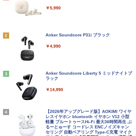
パソコン/モバイルPC/Windows11
期設定済 すぐ使える 90日保証 送料無料
￥5,990
￥9,999
￥37,980
中古 液晶モニター I-O DATA A241DW 2
ちいかわ なんか小さくてかわいいやつ 全
2
2
3.8インチ フルHD ADSパネル 非光沢｜H
巻(1-8)セット 全巻新品 蔦屋書店
DMI・アナログRGB対応｜スピーカー内
Anker Soundcore P31i ブラック
蔵｜PC・事務用ディスプレイ
タブレットPC 中古パソコン Microsoft S
Dell OptiPlex 3070 SFF フルセット 21.
￥9,900
2
2
urface Go Windows10 Pro Pentium 44
5インチモニター付き 第9世代 Core i5-9
￥4,990
15Y メモリ 8GB SSD 128GB 10型 無線L
500 メモリ8GB/16GB SSD256GB Wind
￥8,800
AN Wi-Fi 10インチ B5 本体 / 3ヶ月保証
ows 11 Pro WPS Office 2 無線Wi-Fi DV
中古パソコン 中古PC 中古ノートパソコ
D 中古 デスクトップパソコン
ン 初期設定済み office付き (8351a)
深在性う蝕に対するVital Pulp Therapy
3
￥43,800
歯髄保存か抜髄かは患者のために [ 辺見
【楽天1位!1,600円OFFクーポン 8/4 20:
3
Anker Soundcore Liberty 5 ミッドナイトブ
￥15,880
浩一 ]
00-8/11 01:59】Xiaomi Monitor A24i 20
ラック
26 ディスプレイ 1080P 23.8インチ 144
Hzリフレッシュレート sRGB99% 1670
￥19,800
￥14,990
万色 300nits ΔE＜1 低ブルーライト 大
Dell OptiPlex 7080 SFF 第10世代 Core
3
画面 TÜV認証 目にやさしい 調整可能な
新品ノートパソコン VETESA Intel Celer
i5 メモリ16GB SSD 512GB Office付き
3
スタンド VESA
on Windows11 Office付き メモリ16GB
Type-C Windows11 デスクトップPC 中
SSD1TB 15.6型 FHD Webカメラ テンキ
古パソコン
ゾンビのあふれた世界で俺だけが襲われ
4
ー 薄型 軽量 初心者 学生 ビジネス
【2026年アップグレード版】AOKIMI ワイヤ
￥12,580
ない 5 【電子書籍】[ 増田ちひろ ]
レスイヤホン bluetooth イヤホン V12 小型
￥54,800
軽量 ブルートゥースHi-Fi 最大36時間再生 ぶ
￥21,980
￥1,155
るーとゅーす コードレス ENCノイズキャン
セリング 自動ペアリング Type-C充電 マイク
【エントリーで最大全額ポイント還元｜
4