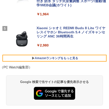
付き 防水 タッチ式音量調整 スポーツ/通勤/通
8/11まで】 ASUS｜エイスース PCモニ
NiPoGi ミニpc Intel N5030 【2026新モ
4
学/WEB会議(ホワイト)
ター Eye Care VA249HG [23.8型 /フルH
超得2,000円OFF&P2倍｜レッツノート｜
デル・業界超ミニ】 最大3.1Hz mini pc
4
D(1920×1080) /ワイド /120Hz]
Microsoft office 2019 H&B付き｜中古
Windows11 Pro 12GB+256GB SSD (4T
＼レビュー投稿で選べるプレゼント／【
5
￥1,964
ノートパソコン Windows11 office付｜
B拡大可能) 4K 静音 高速熱放散 小型超軽
5歳 6歳 7冊セット】 七田式知力ドリル
メモリ8GB SSD256GB｜Panasonic Le
量ミニパソコン豊富なインターフェース
￥13,800
夏休み 子供 子供用 人気 幼児七田式 B5
t's note｜中古ノートパソコン 軽量 薄型
USB3.2/HDMI 2.0×2 高速2.4G/5GWi-Fi
判 シルバーバック みぎのう そうぞう け
｜モバイルPC｜ノートパソコン B5サイ
BT4.2 省電力 小型パソコン
いさん もじをよむ・かく めいろ おかね
Xiaomi シャオミ REDMI Buds 8 Lite ワイヤ
ズ｜パソコン｜中古パソコン｜中古PC
【ph-A】
レスイヤホン Bluetooth 5.4 ノイズキャンセ
リング ANC 36時間再生
￥29,900
I-O DATA（アイ・オー・データ機器） 3
5
￥29,800
￥5,390
辺フレームレス＆広視野角ADSパネル
23.8型ワイド液晶ディスプレイ LCD-A24
￥2,980
1DBX ブラック
【新品】快適性能 デスクトップパソコン
5
【新品】【楽天1位！】ノートパソコン
パソコン 新品SSD Windows11 Office付
￥14,826
Amazonランキングをもっと見る
5
新品第13世代CPU搭載ノートPC Office
き インテル 第14世代 第13世代 Core i5-
付きノートパソコン 初心者向け Window
6400 I5-12400F i7 I5 3470 SSD 256GB~
（PC Watch編集部）
s11 初期設定済 Webカメラ zoom 日本語
1TB メモリ 選択可 8GB 16GB 32GB デ
キーボード 14.1型 Intel Celeron メモリ
スクトップPC 安い 本体のみ 高スペック
BRUCE WAYNE feat. Flo Milli, ATL Jacob
【Amazon.co.jp限定】 い・ろ・は・す 2L P
薬屋のひとりごと 17巻 (デジタル版ビッグガ
8GB SSD1TB(最大) 大容量バッテリービ
薄型 激安 省スペース 大容量 高性能
Google 検索で当サイトの記事を優先表示させる
[Explicit]
ET ラベルレス ×8本
ンガンコミックス)
ジネス 大学生 プレゼント 学生向け
￥33,800
￥250
￥1,001
￥770
￥29,800
BRUCE WAYNE feat. Flo Milli, ATL Jacob
by Amazon 天然水 ラベルレス 500ml ×24本
異世界居酒屋「のぶ」(22) (角川コミックス・