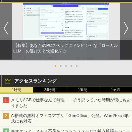
【特集】あなたのPCスペックにドンピシャな「ローカル
LLM」の選び方と快適化テク
●
●
●
●
●
アクセスランキング
1時間
24時間
1週間
1カ月
メモリ8GBで仕事なんて無理……そう思っていた時期が僕にもあ
りました
AI搭載の無料オフィスアプリ「GenOffice」公開。Word/Excel形
式にも対応
キオクシア、メモリ不足をフラッシュメモリで補う拡張モジュー